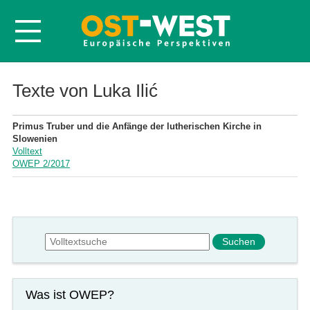
Startseite
Texte von Luka Ilić
Über OWEP
Primus Truber und die Anfänge der lutherischen Kirche in
Volltexte
Slowenien
Volltext
Probeheft
OWEP 2/2017
Nachbestellen
Abonnieren
Kontakt
Suchformular
Suche
Was ist OWEP?