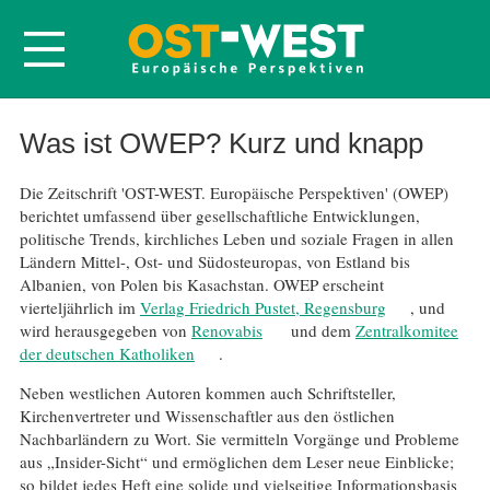
Startseite
Was ist OWEP? Kurz und knapp
Über OWEP
Die Zeitschrift 'OST-WEST. Europäische Perspektiven' (OWEP)
Volltexte
berichtet umfassend über gesellschaftliche Entwicklungen,
politische Trends, kirchliches Leben und soziale Fragen in allen
Probeheft
Ländern Mittel-, Ost- und Südosteuropas, von Estland bis
Albanien, von Polen bis Kasachstan. OWEP erscheint
Nachbestellen
vierteljährlich im
Verlag Friedrich Pustet, Regensburg
, und
Abonnieren
wird herausgegeben von
Renovabis
und dem
Zentralkomitee
der deutschen Katholiken
.
Kontakt
Neben westlichen Autoren kommen auch Schriftsteller,
Kirchenvertreter und Wissenschaftler aus den östlichen
Nachbarländern zu Wort. Sie vermitteln Vorgänge und Probleme
aus „Insider-Sicht“ und ermöglichen dem Leser neue Einblicke;
so bildet jedes Heft eine solide und vielseitige Informationsbasis