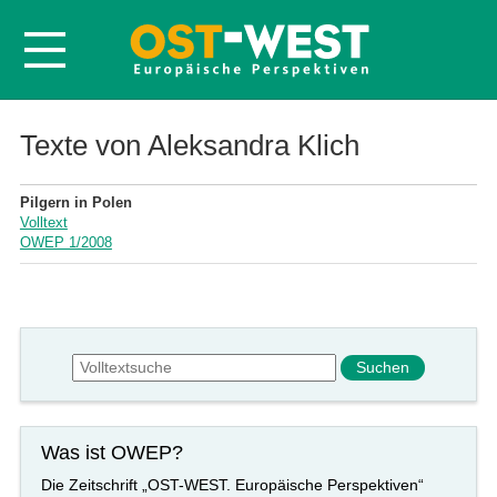
Startseite
Texte von Aleksandra Klich
Über OWEP
Pilgern in Polen
Volltexte
Volltext
OWEP 1/2008
Probeheft
Nachbestellen
Abonnieren
Suchformular
Suche
Kontakt
Was ist OWEP?
Die Zeitschrift „OST-WEST. Europäische Perspektiven“