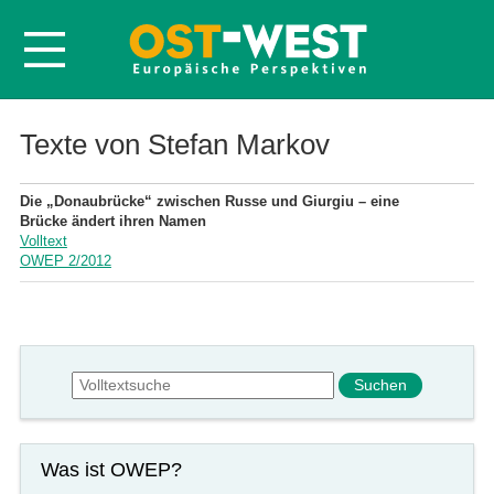
Startseite
Texte von Stefan Markov
Über OWEP
Die „Donaubrücke“ zwischen Russe und Giurgiu – eine
Volltexte
Brücke ändert ihren Namen
Volltext
Probeheft
OWEP 2/2012
Nachbestellen
Abonnieren
Kontakt
Suchformular
Suche
Was ist OWEP?