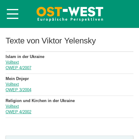
Startseite
Texte von Viktor Yelensky
Über OWEP
Islam in der Ukraine
Volltexte
Volltext
OWEP 4/2007
Probeheft
Mein Dnjepr
Nachbestellen
Volltext
OWEP 3/2004
Abonnieren
Religion und Kirchen in der Ukraine
Kontakt
Volltext
OWEP 4/2002