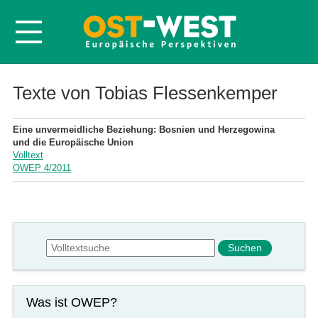
Startseite
Texte von Tobias Flessenkemper
Über OWEP
Eine unvermeidliche Beziehung: Bosnien und Herzegowina
Volltexte
und die Europäische Union
Volltext
Probeheft
OWEP 4/2011
Nachbestellen
Abonnieren
Kontakt
Suchformular
Suche
Was ist OWEP?