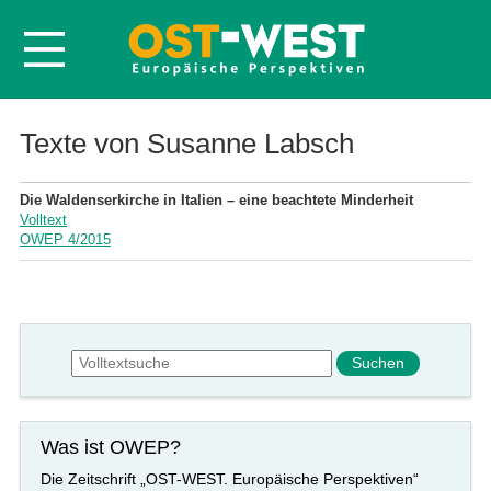
Startseite
Texte von Susanne Labsch
Über OWEP
Die Waldenserkirche in Italien – eine beachtete Minderheit
Volltexte
Volltext
OWEP 4/2015
Probeheft
Nachbestellen
Abonnieren
Suchformular
Suche
Kontakt
Was ist OWEP?
Die Zeitschrift „OST-WEST. Europäische Perspektiven“