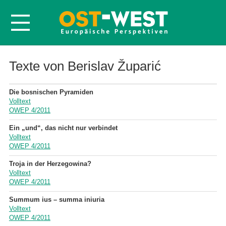
Startseite
Texte von Berislav Župarić
Über OWEP
Die bosnischen Pyramiden
Volltexte
Volltext
OWEP 4/2011
Probeheft
Ein „und“, das nicht nur verbindet
Nachbestellen
Volltext
OWEP 4/2011
Abonnieren
Troja in der Herzegowina?
Kontakt
Volltext
OWEP 4/2011
Summum ius – summa iniuria
Volltext
OWEP 4/2011