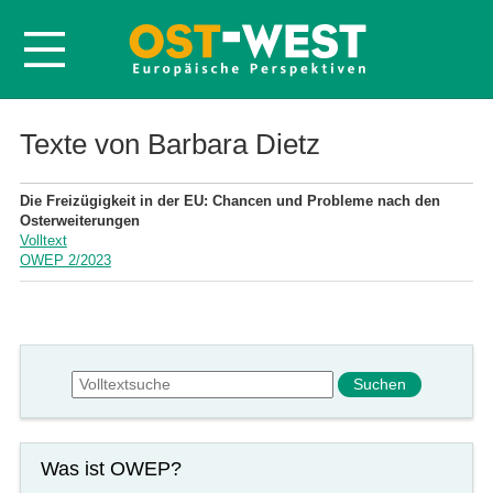
Startseite
Texte von Barbara Dietz
Über OWEP
Die Freizügigkeit in der EU: Chancen und Probleme nach den
Volltexte
Osterweiterungen
Volltext
Probeheft
OWEP 2/2023
Nachbestellen
Abonnieren
Kontakt
Suchformular
Suche
Was ist OWEP?