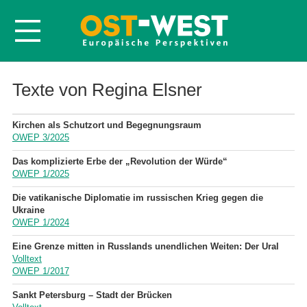
Startseite
Texte von Regina Elsner
Über OWEP
Kirchen als Schutzort und Begegnungsraum
Volltexte
OWEP 3/2025
Probeheft
Das komplizierte Erbe der „Revolution der Würde“
OWEP 1/2025
Nachbestellen
Die vatikanische Diplomatie im russischen Krieg gegen die
Abonnieren
Ukraine
OWEP 1/2024
Kontakt
Eine Grenze mitten in Russlands unendlichen Weiten: Der Ural
Volltext
OWEP 1/2017
Sankt Petersburg – Stadt der Brücken