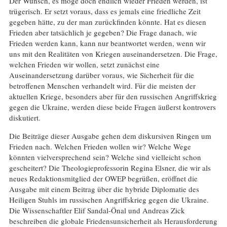
Der Wunsch, es möge doch endlich wieder Frieden werden, ist
trügerisch. Er setzt voraus, dass es jemals eine friedliche Zeit
gegeben hätte, zu der man zurückfinden könnte. Hat es diesen
Frieden aber tatsächlich je gegeben? Die Frage danach, wie
Frieden werden kann, kann nur beantwortet werden, wenn wir
uns mit den Realitäten von Kriegen auseinandersetzen. Die Frage,
welchen Frieden wir wollen, setzt zunächst eine
Auseinandersetzung darüber voraus, wie Sicherheit für die
betroffenen Menschen verhandelt wird. Für die meisten der
aktuellen Kriege, besonders aber für den russischen Angriffskrieg
gegen die Ukraine, werden diese beide Fragen äußerst kontrovers
diskutiert.
Die Beiträge dieser Ausgabe gehen dem diskursiven Ringen um
Frieden nach. Welchen Frieden wollen wir? Welche Wege
könnten vielversprechend sein? Welche sind vielleicht schon
gescheitert? Die Theologieprofessorin Regina Elsner, die wir als
neues Redaktionsmitglied der OWEP begrüßen, eröffnet die
Ausgabe mit einem Beitrag über die hybride Diplomatie des
Heiligen Stuhls im russischen Angriffskrieg gegen die Ukraine.
Die Wissenschaftler Elif Sandal-Önal und Andreas Zick
beschreiben die globale Friedensunsicherheit als Herausforderung