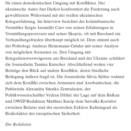
für einen demokratischen Umgang mit Konflikten. Der
ukrainische Autor Juri Durkot konfrontiert die Forderung nach
gewaltfreiem Widerstand mit der reellen ukrainischen
Kriegserfahrung. Im Interview berichtet der kolumbianische
Vermittler Sergio Jaramillo Caro von seinen Erfahrungen in
Vermittlungsprozessen und seiner Skepsis, ob mit Russland ein
Verhandlungsfrieden überhaupt möglich ist. Dem stimmt auch
der Politologe Andreas Heinemann-Grüder mit seiner Analyse
von möglichen Szenarien zu. Den Umgang mit
Kriegsdienstverweigerern aus Russland und der Ukraine schildert
die Journalistin Tamina Kutscher. Abschließend weiten vier
Beiträge den Blick auf andere Konflikte, deren friedliche
Beilegung äußerst fragil ist. Die Journalistin Silvia Stöber widmet
sich dem Konflikt zwischen Armenien und Aserbaidschan, die
Publizistin Alexandra Sitenko Zentralasien, der
Politikwissenschaftler Vedran Džihić der Lage auf dem Balkan
und OWEP-Redakteur Matthias Kneip dem Suwałki-Korridor
zwischen Belarus und der russischen Exklave Kaliningrad als
Risikofaktor der europäischen Sicherheit.
Die Redaktion