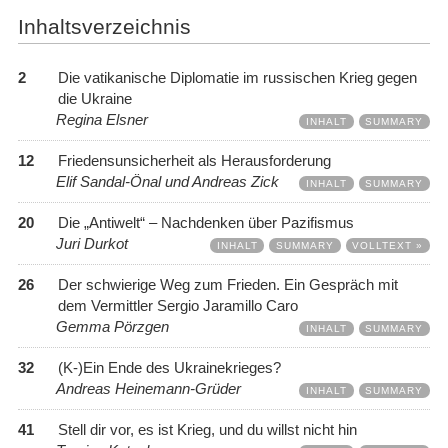
Inhaltsverzeichnis
2
Die vatikanische Diplomatie im russischen Krieg gegen
die Ukraine
Regina Elsner
INHALT
SUMMARY
12
Friedensunsicherheit als Herausforderung
Elif Sandal-Önal und Andreas Zick
INHALT
SUMMARY
20
Die „Antiwelt“ – Nachdenken über Pazifismus
Juri Durkot
INHALT
SUMMARY
VOLLTEXT »
26
Der schwierige Weg zum Frieden. Ein Gespräch mit
dem Vermittler Sergio Jaramillo Caro
Gemma Pörzgen
INHALT
SUMMARY
32
(K-)Ein Ende des Ukrainekrieges?
Andreas Heinemann-Grüder
INHALT
SUMMARY
41
Stell dir vor, es ist Krieg, und du willst nicht hin