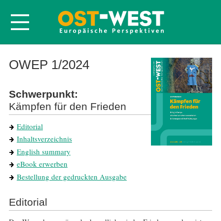
Startseite
OWEP 1/2024
Über OWEP
Schwerpunkt:
Volltexte
Kämpfen für den Frieden
Probeheft
Editorial
Nachbestellen
Inhaltsverzeichnis
Abonnieren
English summary
Kontakt
eBook erwerben
Bestellung der gedruckten Ausgabe
Editorial