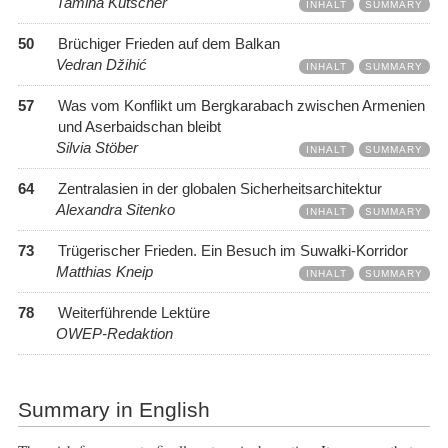
Tamina Kutscher
INHALT
SUMMARY
50
Brüchiger Frieden auf dem Balkan
Vedran Džihić
INHALT
SUMMARY
57
Was vom Konflikt um Bergkarabach zwischen Armenien
und Aserbaidschan bleibt
Silvia Stöber
INHALT
SUMMARY
64
Zentralasien in der globalen Sicherheitsarchitektur
Alexandra Sitenko
INHALT
SUMMARY
73
Trügerischer Frieden. Ein Besuch im Suwałki-Korridor
Matthias Kneip
INHALT
SUMMARY
78
Weiterführende Lektüre
OWEP-Redaktion
Summary in English