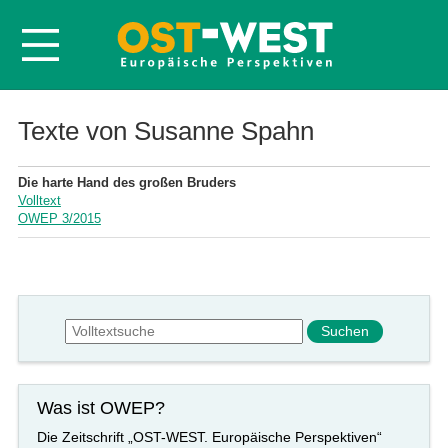
Startseite
Texte von Susanne Spahn
Über OWEP
Die harte Hand des großen Bruders
Volltexte
Volltext
OWEP 3/2015
Probeheft
Nachbestellen
Abonnieren
Suchformular
Suche
Kontakt
Was ist OWEP?
Die Zeitschrift „OST-WEST. Europäische Perspektiven“