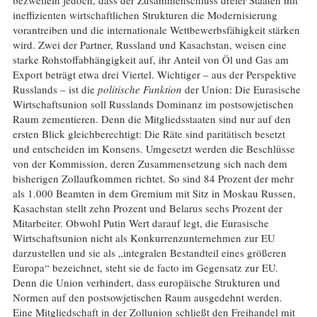
bezweifeln jedoch, dass der Zusammenschluss dreier Staaten mit
ineffizienten wirtschaftlichen Strukturen die Modernisierung
vorantreiben und die internationale Wettbewerbsfähigkeit stärken
wird. Zwei der Partner, Russland und Kasachstan, weisen eine
starke Rohstoffabhängigkeit auf, ihr Anteil von Öl und Gas am
Export beträgt etwa drei Viertel. Wichtiger – aus der Perspektive
Russlands – ist die
politische Funktion
der Union: Die Eurasische
Wirtschaftsunion soll Russlands Dominanz im postsowjetischen
Raum zementieren. Denn die Mitgliedsstaaten sind nur auf den
ersten Blick gleichberechtigt: Die Räte sind paritätisch besetzt
und entscheiden im Konsens. Umgesetzt werden die Beschlüsse
von der Kommission, deren Zusammensetzung sich nach dem
bisherigen Zollaufkommen richtet. So sind 84 Prozent der mehr
als 1.000 Beamten in dem Gremium mit Sitz in Moskau Russen,
Kasachstan stellt zehn Prozent und Belarus sechs Prozent der
Mitarbeiter. Obwohl Putin Wert darauf legt, die Eurasische
Wirtschaftsunion nicht als Konkurrenzunternehmen zur EU
darzustellen und sie als „integralen Bestandteil eines größeren
Europa“ bezeichnet, steht sie de facto im Gegensatz zur EU.
Denn die Union verhindert, dass europäische Strukturen und
Normen auf den postsowjetischen Raum ausgedehnt werden.
Eine Mitgliedschaft in der Zollunion schließt den Freihandel mit