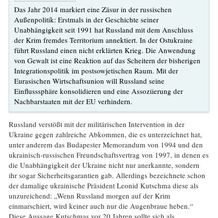
Das Jahr 2014 markiert eine Zäsur in der russischen
Außenpolitik: Erstmals in der Geschichte seiner
Unabhängigkeit seit 1991 hat Russland mit dem Anschluss
der Krim fremdes Territorium annektiert. In der Ostukraine
führt Russland einen nicht erklärten Krieg. Die Anwendung
von Gewalt ist eine Reaktion auf das Scheitern der bisherigen
Integrationspolitik im postsowjetischen Raum. Mit der
Eurasischen Wirtschaftsunion will Russland seine
Einflusssphäre konsolidieren und eine Assoziierung der
Nachbarstaaten mit der EU verhindern.
Russland verstößt mit der militärischen Intervention in der
Ukraine gegen zahlreiche Abkommen, die es unterzeichnet hat,
unter anderem das Budapester Memorandum von 1994 und den
ukrainisch-russischen Freundschaftsvertrag von 1997, in denen es
die Unabhängigkeit der Ukraine nicht nur anerkannte, sondern
ihr sogar Sicherheitsgarantien gab. Allerdings bezeichnete schon
der damalige ukrainische Präsident Leonid Kutschma diese als
unzureichend: „Wenn Russland morgen auf der Krim
einmarschiert, wird keiner auch nur die Augenbraue heben.“
Diese Aussage Kutschmas vor 20 Jahren sollte sich als