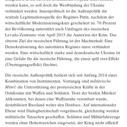
werden kann, so soll doch die Westbindung der Ukraine
verhindert werden. Innenpolitisch ist die Außenpolitik die
zentrale Legitimationsquelle des Regimes Putin, nachdem der
wirtschaftliche Modernisierungskurs gescheitert ist. 70 Prozent
der Bevölkerung unterstützt nach Umfragen des russischen
Levada-Zentrums vom April 2015 die Annexion der Krim. Das
oberste Ziel der russischen Führung ist der Machterhalt: Eine
Demokratisierung des autoritären Regimes muss verhindert
werden. Eine wirtschaftlich starke und demokratische Ukraine ist
eine Gefahr für die russische Führung, die einen spill over-Effekt
(Übertragungseffekt) fürchtet.
Die russische Außenpolitik bedient sich seit Anfang 2014 einer
Kombination von Instrumenten. Vorrangig sind
militärische
Mittel
: die Unterstützung der prorussischen Kräfte in der
Ostukraine mit Waffen und Soldaten. Trotz der beiden Minsker
Abkommen, bei denen eine Waffenruhe vereinbart wurde,
destabilisiert Russland weiter den Donbass. Auf internationaler
Ebene wird Dialogbereitschaft vorgetäuscht, gleichzeitig werden
militärische Tatsachen geschaffen. Soldaten und Militärfahrzeuge
werden ohne Hoheitszeichen eingesetzt, der Krieg nicht offiziell