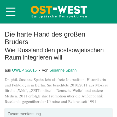
Startseite
Die harte Hand des großen
Bruders
Über OWEP
Wie Russland den postsowjetischen
Volltexte
Raum integrieren will
Probeheft
Nachbestellen
aus
OWEP 3/2015
• von
Susanne Spahn
Abonnieren
Dr. phil. Susanne Spahn lebt als freie Journalistin, Historikerin
und Politologin in Berlin. Sie berichtete 2010/2011 aus Moskau
Kontakt
für die „Welt“, „ZEIT online“, „Deutsche Welle“ und andere
Medien. 2011 erfolgte ihre Promotion über die Außenpolitik
Russlands gegenüber der Ukraine und Belarus seit 1991.
Zusammenfassung