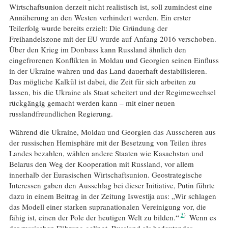
Wirtschaftsunion derzeit nicht realistisch ist, soll zumindest eine
Annäherung an den Westen verhindert werden. Ein erster
Teilerfolg wurde bereits erzielt: Die Gründung der
Freihandelszone mit der EU wurde auf Anfang 2016 verschoben.
Über den Krieg im Donbass kann Russland ähnlich den
eingefrorenen Konflikten in Moldau und Georgien seinen Einfluss
in der Ukraine wahren und das Land dauerhaft destabilisieren.
Das mögliche Kalkül ist dabei, die Zeit für sich arbeiten zu
lassen, bis die Ukraine als Staat scheitert und der Regimewechsel
rückgängig gemacht werden kann – mit einer neuen
russlandfreundlichen Regierung.
Während die Ukraine, Moldau und Georgien das Ausscheren aus
der russischen Hemisphäre mit der Besetzung von Teilen ihres
Landes bezahlen, wählen andere Staaten wie Kasachstan und
Belarus den Weg der Kooperation mit Russland, vor allem
innerhalb der Eurasischen Wirtschaftsunion. Geostrategische
Interessen gaben den Ausschlag bei dieser Initiative, Putin führte
dazu in einem Beitrag in der Zeitung Iswestija aus: „Wir schlagen
das Modell einer starken supranationalen Vereinigung vor, die
3
fähig ist, einen der Pole der heutigen Welt zu bilden.“
Wenn es
der russischen Führung gelingt, Russland als bedeutendes