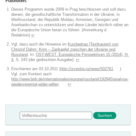
Fußnoten:
Dieses Programm wurde 2009 in Prag beschlossen und soll dazu
dienen, die gesellschaftliche Transformation in der Ukraine, in
Weißrussland, der Republik Moldau, Armenien, Georgien und
Aserbaidschan zu unterstützen und diese Länder letztlich näher an
die Europäische Union heran zu führen. (Anmerkung d.
Redaktion)
↩︎
Vgl. dazu auch die Hinweise im
Kurzbeitrag (Textkasten) von
Christof Dahm: Krim – Zankapfel zwischen der Ukraine und
Russland
. In:
OST-WEST. Europäische Perspektiven 15 (2014), H.
4
, S. 243 (der gedruckten Ausgabe).
↩︎
Erschienen am 03.10.2011 (
http://izvestia.ru/news/502761
).
Vgl. zum Kontext auch
http://www.bpb.de/internationales/europa/russland/192845/analyse-
wiedervereinigt-wider-willen
.
↩︎
Suchformular
Suche