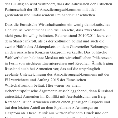
der EU aus; so wird verhindert, dass die Adressaten der Östlichen
Partnerschaft der EU Assoziierungsabkommen mit „tief
greifendem und umfassendem Freihandel“ abschließen.
Dass die Eurasische Wirtschaftsunion ein wenig demokratisches
Gebilde ist, verdeutlicht auch die Tatsache, dass zwei Staaten
nicht ganz freiwillig beitraten. Belarus stand 2010/2011 kurz vor
dem Staatsbankrott, als es der Zollunion beitrat und auch die
zweite Hälfte des Aktienpakets an dem Gasverteiler Beltransgas
an den russischen Konzern Gazprom verkaufte. Das politische
Wohlverhalten belohnte Moskau mit wirtschaftlichen Präferenzen
in Form von niedrigen Energiepreisen und Krediten. Ähnlich ging
Russland auch bei Armenien vor, das auf die ursprünglich
geplante Unterzeichnung des Assoziierungsabkommens mit der
EU verzichtete und Anfang 2015 der Eurasischen
Wirtschaftsunion beitrat. Hier waren vor allem
sicherheitspolitische Argumente ausschlaggebend, denn Russland
unterstützt Armenien im Konflikt mit Aserbaidschan um Berg-
Karabach. Auch Armenien erhielt einen günstigen Gaspreis und
trat den letzten Anteil an dem Pipelinenetz Armrosgas an
Gazprom ab. Diese Politik aus wirtschaftlichem Druck und der