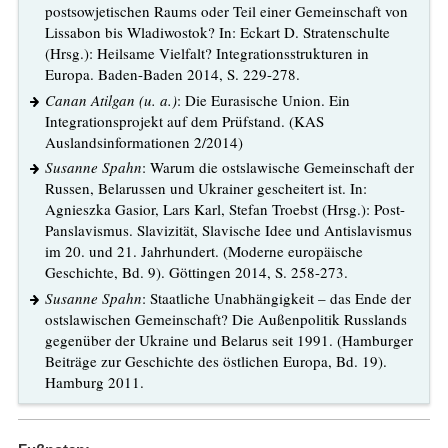
postsowjetischen Raums oder Teil einer Gemeinschaft von
Lissabon bis Wladiwostok? In: Eckart D. Stratenschulte
(Hrsg.): Heilsame Vielfalt? Integrationsstrukturen in
Europa. Baden-Baden 2014, S. 229-278.
Canan Atilgan (u. a.)
: Die Eurasische Union. Ein
Integrationsprojekt auf dem Prüfstand. (KAS
Auslandsinformationen 2/2014)
Susanne Spahn
: Warum die ostslawische Gemeinschaft der
Russen, Belarussen und Ukrainer gescheitert ist. In:
Agnieszka Gasior, Lars Karl, Stefan Troebst (Hrsg.): Post-
Panslavismus. Slavizität, Slavische Idee und Antislavismus
im 20. und 21. Jahrhundert. (Moderne europäische
Geschichte, Bd. 9). Göttingen 2014, S. 258-273.
Susanne Spahn
: Staatliche Unabhängigkeit – das Ende der
ostslawischen Gemeinschaft? Die Außenpolitik Russlands
gegenüber der Ukraine und Belarus seit 1991. (Hamburger
Beiträge zur Geschichte des östlichen Europa, Bd. 19).
Hamburg 2011.