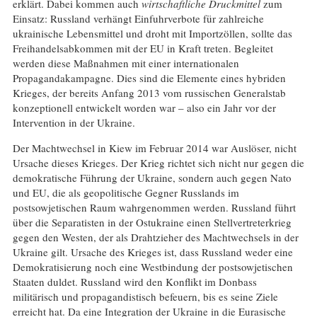
erklärt. Dabei kommen auch
wirtschaftliche Druckmittel
zum
Einsatz: Russland verhängt Einfuhrverbote für zahlreiche
ukrainische Lebensmittel und droht mit Importzöllen, sollte das
Freihandelsabkommen mit der EU in Kraft treten. Begleitet
werden diese Maßnahmen mit einer internationalen
Propagandakampagne. Dies sind die Elemente eines hybriden
Krieges, der bereits Anfang 2013 vom russischen Generalstab
konzeptionell entwickelt worden war – also ein Jahr vor der
Intervention in der Ukraine.
Der Machtwechsel in Kiew im Februar 2014 war Auslöser, nicht
Ursache dieses Krieges. Der Krieg richtet sich nicht nur gegen die
demokratische Führung der Ukraine, sondern auch gegen Nato
und EU, die als geopolitische Gegner Russlands im
postsowjetischen Raum wahrgenommen werden. Russland führt
über die Separatisten in der Ostukraine einen Stellvertreterkrieg
gegen den Westen, der als Drahtzieher des Machtwechsels in der
Ukraine gilt. Ursache des Krieges ist, dass Russland weder eine
Demokratisierung noch eine Westbindung der postsowjetischen
Staaten duldet. Russland wird den Konflikt im Donbass
militärisch und propagandistisch befeuern, bis es seine Ziele
erreicht hat. Da eine Integration der Ukraine in die Eurasische