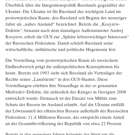
Überblick über die Integrationspolitik Russlands gegenüber der
Ukraine: Die Ukraine ist für Russland das wichtigste Land im
postsowjetischen Raum, den Russland seit Beginn der neunziger
Jahre als „nahes Ausland“ bezeichnet. Bereits die „Kosyrew-
Doktrin“, benannt nach dem damaligen Außenminister Andrej
Kosyrew, erhob die GUS zur „Sphäre lebenswichtiger Interessen“
der Russischen Föderation. Damit schrieb Russland seine
wirtschaftliche, militärische und politische Hegemonie fest.
Die Vorstellung vom postsowjetischen Raum als russischem
Einflussbereich prägt die außenpolitischen Konzeptionen bis
heute. Bereits seit 1993 sieht sich Russland als Verteidiger der
Rechte seiner „Landsleute“ in den GUS-Staaten. Diese
Vorstellungen erlebten ihre Neuauflage in der so genannten
Medvedev-Doktrin, die anlässlich des Krieges in Georgien 2008
entwickelt wurde: Demnach ist der Einsatz von Militär zum
Schutz der Russen im Ausland erlaubt. Auf die Ukraine entfällt
der Löwenanteil der ethnischen Russen außerhalb der Russischen
Föderation: 11,4 Millionen Russen, das entspricht einem Anteil
an der Gesamtbevölkerung der Republik von etwa 22 Prozent.
Bereits in den neunziger Jahren belastete der Streit um die