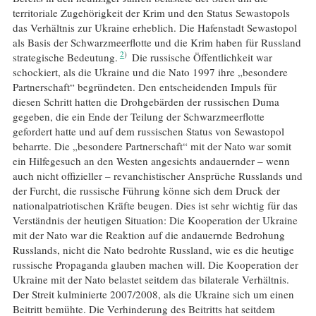
territoriale Zugehörigkeit der Krim und den Status Sewastopols
das Verhältnis zur Ukraine erheblich. Die Hafenstadt Sewastopol
als Basis der Schwarzmeerflotte und die Krim haben für Russland
2
strategische Bedeutung.
Die russische Öffentlichkeit war
schockiert, als die Ukraine und die Nato 1997 ihre „besondere
Partnerschaft“ begründeten. Den entscheidenden Impuls für
diesen Schritt hatten die Drohgebärden der russischen Duma
gegeben, die ein Ende der Teilung der Schwarzmeerflotte
gefordert hatte und auf dem russischen Status von Sewastopol
beharrte. Die „besondere Partnerschaft“ mit der Nato war somit
ein Hilfegesuch an den Westen angesichts andauernder – wenn
auch nicht offizieller – revanchistischer Ansprüche Russlands und
der Furcht, die russische Führung könne sich dem Druck der
nationalpatriotischen Kräfte beugen. Dies ist sehr wichtig für das
Verständnis der heutigen Situation: Die Kooperation der Ukraine
mit der Nato war die Reaktion auf die andauernde Bedrohung
Russlands, nicht die Nato bedrohte Russland, wie es die heutige
russische Propaganda glauben machen will. Die Kooperation der
Ukraine mit der Nato belastet seitdem das bilaterale Verhältnis.
Der Streit kulminierte 2007/2008, als die Ukraine sich um einen
Beitritt bemühte. Die Verhinderung des Beitritts hat seitdem