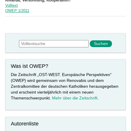
Rivalität, Versöhnung, Kooperation?
Volltext
OWEP 1/2011
Suchformular
Suche
Was ist OWEP?
Die Zeitschrift „OST-WEST. Europäische Perspektiven“
(OWEP) wird gemeinsam von Renovabis und dem
Zentralkomittee der deutschen Katholiken herausgegeben
und erscheint vierteljährlich mit einem neuen
Themenschwerpunkt.
Mehr über die Zeitschrift
.
Autorenliste