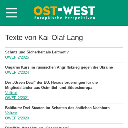
Startseite
Texte von Kai-Olaf Lang
Über OWEP
Schutz und Sicherheit als Leitmotiv
Volltexte
OWEP 2/2025
Probeheft
Ungarns Kurs im russischen Angriffskrieg gegen die Ukraine
OWEP 2/2024
Nachbestellen
Der „Green Deal“ der EU: Herausforderungen für die
Abonnieren
Mitgliedsländer aus Ostmittel- und Südosteuropa
Volltext
Kontakt
OWEP 2/2021
Baltikum: Drei Staaten im Schatten des östlichen Nachbarn
Volltext
OWEP 2/2020