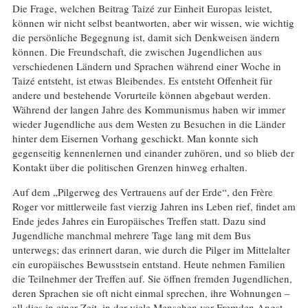
Die Frage, welchen Beitrag Taizé zur Einheit Europas leistet,
können wir nicht selbst beantworten, aber wir wissen, wie wichtig
die persönliche Begegnung ist, damit sich Denkweisen ändern
können. Die Freundschaft, die zwischen Jugendlichen aus
verschiedenen Ländern und Sprachen während einer Woche in
Taizé entsteht, ist etwas Bleibendes. Es entsteht Offenheit für
andere und bestehende Vorurteile können abgebaut werden.
Während der langen Jahre des Kommunismus haben wir immer
wieder Jugendliche aus dem Westen zu Besuchen in die Länder
hinter dem Eisernen Vorhang geschickt. Man konnte sich
gegenseitig kennenlernen und einander zuhören, und so blieb der
Kontakt über die politischen Grenzen hinweg erhalten.
Auf dem „Pilgerweg des Vertrauens auf der Erde“, den Frère
Roger vor mittlerweile fast vierzig Jahren ins Leben rief, findet am
Ende jedes Jahres ein Europäisches Treffen statt. Dazu sind
Jugendliche manchmal mehrere Tage lang mit dem Bus
unterwegs; das erinnert daran, wie durch die Pilger im Mittelalter
ein europäisches Bewusstsein entstand. Heute nehmen Familien
die Teilnehmer der Treffen auf. Sie öffnen fremden Jugendlichen,
deren Sprachen sie oft nicht einmal sprechen, ihre Wohnungen –
all dies in einer Zeit, in der viele Menschen vor Fremden Angst