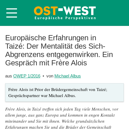
Startseite
Europäische Erfahrungen in
Taizé: Der Mentalität des Sich-
Über OWEP
Abgrenzens entgegenwirken. Ein
Volltexte
Gespräch mit Frère Alois
Probeheft
Nachbestellen
aus
OWEP 1/2016
• von
Michael Albus
Abonnieren
Frère Alois ist Prior der Brüdergemeinschaft von Taizé;
Kontakt
Gesprächspartner war Michael Albus.
Frère Alois, in Taizé treffen sich jeden Tag viele Menschen, vor
allem junge, aus ganz Europa und kommen in engen Kontakt
miteinander und Sie mit ihnen. Welche grundsätzlichen
Erfahrungen machen Sie und die Brüder der Gemeinschaft