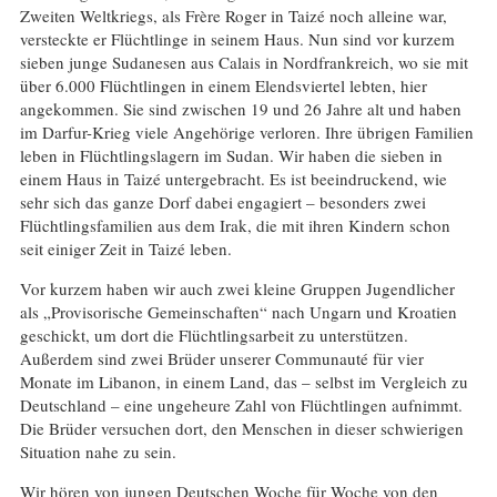
Zweiten Weltkriegs, als Frère Roger in Taizé noch alleine war,
versteckte er Flüchtlinge in seinem Haus. Nun sind vor kurzem
sieben junge Sudanesen aus Calais in Nordfrankreich, wo sie mit
über 6.000 Flüchtlingen in einem Elendsviertel lebten, hier
angekommen. Sie sind zwischen 19 und 26 Jahre alt und haben
im Darfur-Krieg viele Angehörige verloren. Ihre übrigen Familien
leben in Flüchtlingslagern im Sudan. Wir haben die sieben in
einem Haus in Taizé untergebracht. Es ist beeindruckend, wie
sehr sich das ganze Dorf dabei engagiert – besonders zwei
Flüchtlingsfamilien aus dem Irak, die mit ihren Kindern schon
seit einiger Zeit in Taizé leben.
Vor kurzem haben wir auch zwei kleine Gruppen Jugendlicher
als „Provisorische Gemeinschaften“ nach Ungarn und Kroatien
geschickt, um dort die Flüchtlingsarbeit zu unterstützen.
Außerdem sind zwei Brüder unserer Communauté für vier
Monate im Libanon, in einem Land, das – selbst im Vergleich zu
Deutschland – eine ungeheure Zahl von Flüchtlingen aufnimmt.
Die Brüder versuchen dort, den Menschen in dieser schwierigen
Situation nahe zu sein.
Wir hören von jungen Deutschen Woche für Woche von den