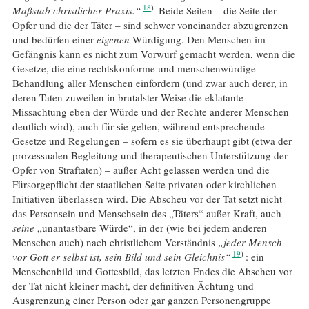
18
Maßstab christlicher Praxis.“
Beide Seiten – die Seite der
Opfer und die der Täter – sind schwer voneinander abzugrenzen
und bedürfen einer
eigenen
Würdigung. Den Menschen im
Gefängnis kann es nicht zum Vorwurf gemacht werden, wenn die
Gesetze, die eine rechtskonforme und menschenwürdige
Behandlung aller Menschen einfordern (und zwar auch derer, in
deren Taten zuweilen in brutalster Weise die eklatante
Missachtung eben der Würde und der Rechte anderer Menschen
deutlich wird), auch für sie gelten, während entsprechende
Gesetze und Regelungen – sofern es sie überhaupt gibt (etwa der
prozessualen Begleitung und therapeutischen Unterstützung der
Opfer von Straftaten) – außer Acht gelassen werden und die
Fürsorgepflicht der staatlichen Seite privaten oder kirchlichen
Initiativen überlassen wird. Die Abscheu vor der Tat setzt nicht
das Personsein und Menschsein des „Täters“ außer Kraft, auch
seine
„unantastbare Würde“, in der (wie bei jedem anderen
Menschen auch) nach christlichem Verständnis
„jeder Mensch
19
vor Gott er selbst ist, sein Bild und sein Gleichnis“
: ein
Menschenbild und Gottesbild, das letzten Endes die Abscheu vor
der Tat nicht kleiner macht, der definitiven Ächtung und
Ausgrenzung einer Person oder gar ganzen Personengruppe