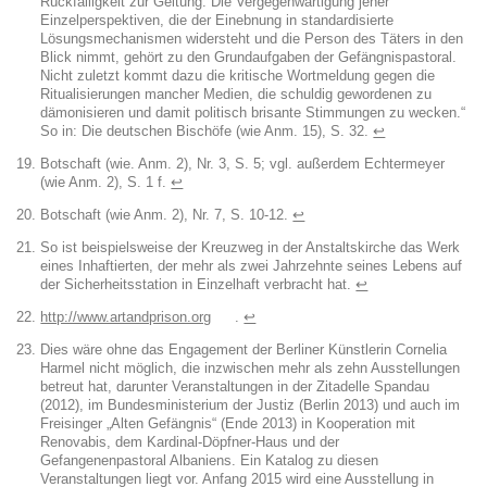
Rückfälligkeit zur Geltung. Die Vergegenwärtigung jener
Einzelperspektiven, die der Einebnung in standardisierte
Lösungsmechanismen widersteht und die Person des Täters in den
Blick nimmt, gehört zu den Grundaufgaben der Gefängnispastoral.
Nicht zuletzt kommt dazu die kritische Wortmeldung gegen die
Ritualisierungen mancher Medien, die schuldig gewordenen zu
dämonisieren und damit politisch brisante Stimmungen zu wecken.“
So in: Die deutschen Bischöfe (wie Anm. 15), S. 32.
↩︎
Botschaft (wie. Anm. 2), Nr. 3, S. 5; vgl. außerdem Echtermeyer
(wie Anm. 2), S. 1 f.
↩︎
Botschaft (wie Anm. 2), Nr. 7, S. 10-12.
↩︎
So ist beispielsweise der Kreuzweg in der Anstaltskirche das Werk
eines Inhaftierten, der mehr als zwei Jahrzehnte seines Lebens auf
der Sicherheitsstation in Einzelhaft verbracht hat.
↩︎
http://www.artandprison.org
.
↩︎
Dies wäre ohne das Engagement der Berliner Künstlerin Cornelia
Harmel nicht möglich, die inzwischen mehr als zehn Ausstellungen
betreut hat, darunter Veranstaltungen in der Zitadelle Spandau
(2012), im Bundesministerium der Justiz (Berlin 2013) und auch im
Freisinger „Alten Gefängnis“ (Ende 2013) in Kooperation mit
Renovabis, dem Kardinal-Döpfner-Haus und der
Gefangenenpastoral Albaniens. Ein Katalog zu diesen
Veranstaltungen liegt vor. Anfang 2015 wird eine Ausstellung in