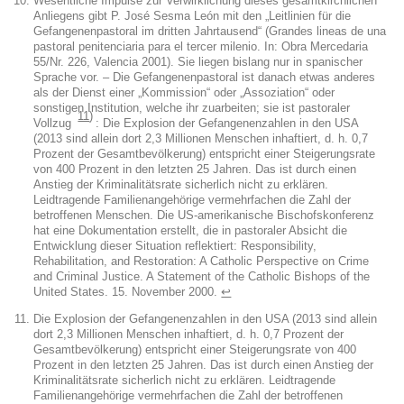
Wesentliche Impulse zur Verwirklichung dieses gesamtkirchlichen
Anliegens gibt P. José Sesma León mit den „Leitlinien für die
Gefangenenpastoral im dritten Jahrtausend“ (Grandes lineas de una
pastoral penitenciaria para el tercer milenio. In: Obra Mercedaria
55/Nr. 226, Valencia 2001). Sie liegen bislang nur in spanischer
Sprache vor. – Die Gefangenenpastoral ist danach etwas anderes
als der Dienst einer „Kommission“ oder „Assoziation“ oder
sonstigen Institution, welche ihr zuarbeiten; sie ist pastoraler
11
Vollzug
: Die Explosion der Gefangenenzahlen in den USA
(2013 sind allein dort 2,3 Millionen Menschen inhaftiert, d. h. 0,7
Prozent der Gesamtbevölkerung) entspricht einer Steigerungsrate
von 400 Prozent in den letzten 25 Jahren. Das ist durch einen
Anstieg der Kriminalitätsrate sicherlich nicht zu erklären.
Leidtragende Familienangehörige vermehrfachen die Zahl der
betroffenen Menschen. Die US-amerikanische Bischofskonferenz
hat eine Dokumentation erstellt, die in pastoraler Absicht die
Entwicklung dieser Situation reflektiert: Responsibility,
Rehabilitation, and Restoration: A Catholic Perspective on Crime
and Criminal Justice. A Statement of the Catholic Bishops of the
United States. 15. November 2000.
↩︎
Die Explosion der Gefangenenzahlen in den USA (2013 sind allein
dort 2,3 Millionen Menschen inhaftiert, d. h. 0,7 Prozent der
Gesamtbevölkerung) entspricht einer Steigerungsrate von 400
Prozent in den letzten 25 Jahren. Das ist durch einen Anstieg der
Kriminalitätsrate sicherlich nicht zu erklären. Leidtragende
Familienangehörige vermehrfachen die Zahl der betroffenen