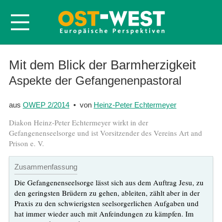
Startseite
Mit dem Blick der Barmherzigkeit
Über OWEP
Aspekte der Gefangenenpastoral
Volltexte
aus
OWEP 2/2014
• von
Heinz-Peter Echtermeyer
Probeheft
Diakon Heinz-Peter Echtermeyer wirkt in der
Nachbestellen
Gefangenenseelsorge und ist Vorsitzender des Vereins Art and
Prison e. V.
Abonnieren
Kontakt
Zusammenfassung
Die Gefangenenseelsorge lässt sich aus dem Auftrag Jesu, zu
den geringsten Brüdern zu gehen, ableiten, zählt aber in der
Praxis zu den schwierigsten seelsorgerlichen Aufgaben und
hat immer wieder auch mit Anfeindungen zu kämpfen. Im