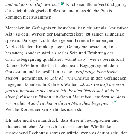
8
und auf unsere Hilfe wartet.“
Kirchenamtliche Verkündigung,
christlich-theologische Reflexion und menschliche Praxis
kommen hier zusammen.
Menschen im Gefängnis zu besuchen, ist nicht nur als „karitativer
Akt“ zu den „Werken der Barmherzigkeit“ zu zählen (Hungrige
speisen, Durstigen zu trinken geben, Fremde beherbergen,
Nackte kleiden, Kranke pflegen, Gefangene besuchen, Tote
bestatten), sondern wird als reales Sein und Erfahrung der
Christusbegegnung qualifiziert, womit also – wie es bereits Karl
Rahner 1956 formuliert hat – eine reale Begegnung mit dem
Gottessohn und keinesfalls nur eine
„großartige himmlische
Fiktion“
gemeint ist, so
„als ob“
wir Christus in den Gefangenen
begegnen könnten. In Rahners Worten:
„Jesus verwirft unseren
ganzen Realismus als unwirklich. Er identifiziert sich nicht in
einer juridischen Fiktion mit diesen Menschen, sondern so, dass
9
wir in aller Wahrheit ihm in diesen Menschen begegnen.“
Welche Konsequenzen zieht das nach sich?
Ich habe nicht den Eindruck, dass diesem theologischen und
kirchenamtlichen Anspruch in der pastoralen Wirklichkeit
ausreichend Rechnung getragen würde, wenn es darum geht, den