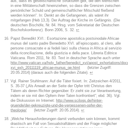
aus, dass es gesellschaftliche Strukturen gibt, die den Menschen
in eine Mittäterschaft hineinziehen, so dass die Grenzen zwischen
persönlicher Schuld und gemeinschaftlicher Mitschuld fließend
werden können“. In: Denkt an die Gefangenen, als wäret ihr
mitgefangen (Heb 13,3). Der Auftrag der Kirche im Gefängnis. (Die
deutschen Bischöfe, Nr. 84. Hrsg. vom Sekretariat der Deutschen
Bischofskonferenz). Bonn 2006, S. 32.
↩︎
Papst Benedikt XVI.: Esortazione apostolica postsinodale Africae
munus del santo padre Benedetto XVI. all’episcopato, al clero, alle
persone consacrate e ai fedeli laici sulla chiesa in Africa al servizio
della riconciliazione, della giustizia e della pace. Libreria Editrice
Vaticana. Rom 2011, Nr. 83. Text in deutscher Sprache auch unter
http://www.vatican.va/holy_father/benedict_xvi/apost_exhortations/do
xvi_exh_20111119_africae-munus_ge.html
(letzter Zugriff:
20.05.2014) (daraus auch die folgenden Zitate).
↩︎
Vgl. Rainer Stuhlmann: Auf die Täter fixiert. In: Zeitzeichen 4/2011,
S. 35-37 („Als Anwalt an der Seite der Opfer tritt Christus den
Tätern als deren Richter gegenüber. Er zieht sie zur Verantwortung,
indem er sie mit den Opfern ihrer Taten konfrontiert“; ebd. 36). Vgl.
die Diskussion im Internet:
http://www.scilogs.de/hinter-
gruende/der-gekreuzigte-und-die-vergessenen-opfer-der-
theologie/
(letzter Zugriff: 20.05.2014).
↩︎
„Welche Herausforderungen damit verbunden sein können, kommt
drastisch am Fall von Sexualstraftätern und der Frage möglicher