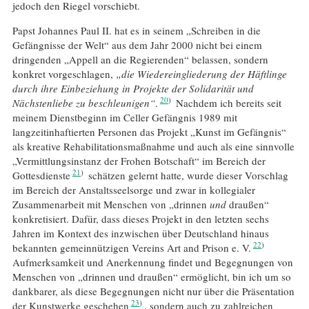
jedoch den Riegel vorschiebt.
Papst Johannes Paul II. hat es in seinem „Schreiben in die
Gefängnisse der Welt“ aus dem Jahr 2000 nicht bei einem
dringenden „Appell an die Regierenden“ belassen, sondern
konkret vorgeschlagen,
„die Wiedereingliederung der Häftlinge
durch ihre Einbeziehung in Projekte der Solidarität und
20
Nächstenliebe zu beschleunigen“
.
Nachdem ich bereits seit
meinem Dienstbeginn im Celler Gefängnis 1989 mit
langzeitinhaftierten Personen das Projekt „Kunst im Gefängnis“
als kreative Rehabilitationsmaßnahme und auch als eine sinnvolle
„Vermittlungsinstanz der Frohen Botschaft“ im Bereich der
21
Gottesdienste
schätzen gelernt hatte, wurde dieser Vorschlag
im Bereich der Anstaltsseelsorge und zwar in kollegialer
Zusammenarbeit mit Menschen von „drinnen
und
draußen“
konkretisiert. Dafür, dass dieses Projekt in den letzten sechs
Jahren im Kontext des inzwischen über Deutschland hinaus
22
bekannten gemeinnützigen Vereins Art and Prison e. V.
Aufmerksamkeit und Anerkennung findet und Begegnungen von
Menschen von „drinnen und draußen“ ermöglicht, bin ich um so
dankbarer, als diese Begegnungen nicht nur über die Präsentation
23
der Kunstwerke geschehen
, sondern auch zu zahlreichen