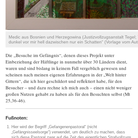
Medic aus Bosnien und Herzegowina (Justizvollzugsanstalt Tegel; Ti
dunkel vor mir hell dazwischen nur ein Schatten“ (Vorlage vom Auto
Die „Besuche im Gefängnis“, denen dieses Projekt unter
Einbeziehung der Häftlinge in nunmehr über 30 Ländern dient,
waren und sind bislang in keinem Fall vergeblich gewesen und
scheinen nach meinen eigenen Erfahrungen in der „Welt hinter
Gittern“, die ich hier geschildert und reflektiert habe, für den
Besucher – und dazu rechne ich mich auch – einen nicht weniger
großen Nutzen gehabt zu haben als für den Besuchten selbst (Mt
25,36-46).
Fußnoten:
Hier wird der Begriff „Gefangenenpastoral“ (nicht
„Gefängnisseelsorge“) verwendet, um deutlich zu machen, dass
sich diese Pastoral zwar auf die Zeit des eigentlichen Strafvollzugs