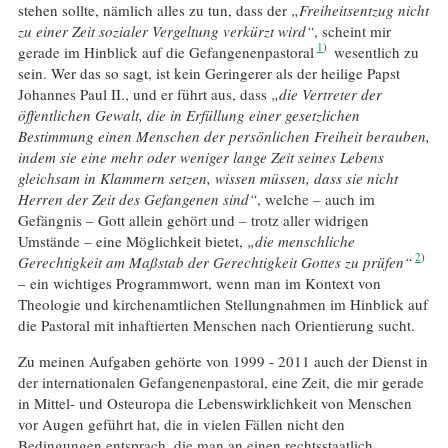
stehen sollte, nämlich alles zu tun, dass der
„Freiheitsentzug nicht
zu einer Zeit sozialer Vergeltung verkürzt wird“
, scheint mir
1
gerade im Hinblick auf die Gefangenenpastoral
wesentlich zu
sein. Wer das so sagt, ist kein Geringerer als der heilige Papst
Johannes Paul II., und er führt aus, dass
„die Vertreter der
öffentlichen Gewalt, die in Erfüllung einer gesetzlichen
Bestimmung einen Menschen der persönlichen Freiheit berauben,
indem sie eine mehr oder weniger lange Zeit seines Lebens
gleichsam in Klammern setzen, wissen müssen, dass sie nicht
Herren der Zeit des Gefangenen sind“
, welche – auch im
Gefängnis – Gott allein gehört und – trotz aller widrigen
Umstände – eine Möglichkeit bietet,
„die menschliche
2
Gerechtigkeit am Maßstab der Gerechtigkeit Gottes zu prüfen“
– ein wichtiges Programmwort, wenn man im Kontext von
Theologie und kirchenamtlichen Stellungnahmen im Hinblick auf
die Pastoral mit inhaftierten Menschen nach Orientierung sucht.
Zu meinen Aufgaben gehörte von 1999 - 2011 auch der Dienst in
der internationalen Gefangenenpastoral, eine Zeit, die mir gerade
in Mittel- und Osteuropa die Lebenswirklichkeit von Menschen
vor Augen geführt hat, die in vielen Fällen nicht den
Bedingungen entsprach, die man an einen rechtsstaatlich