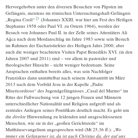
Hervorgehoben unter den diversen Besuchen von Päpsten im
Gefängnis, meistens im römischen Untersuchungshaft-Gefängnis
7
„Regina Coeli“
(Johannes XXIII. war hier am Fest des Heiligen
Stephanus 1958 oder Paul VI. zu Ostern 1964), werden der
Besuch von Johannes Paul II. in der Zelle seines Attentäters Ali
Ağca nach dem Mordanschlag im Jahre 1983 sowie sein Besuch
im Rahmen der Eucharistiefeier des Heiligen Jahrs 2000; aber
auch die weniger beachteten Visiten Papst Benedikts XVI. (in den
Jahren 2007 und 2011) sind – vor allem in pastoraler und
theologischer Hinsicht – nicht weniger bedeutsam. Seine
Ansprachen enthalten bereits alles, was sein Nachfolger
Franziskus dann unmittelbar nach seinem Amtsantritt im März
2013 nach dem Vorbild Jesu in der Kapelle „Padre
Misericordioso“ des Jugendgefängnisses „Casal del Marmo“ im
Ritus der Fußwaschung von 12 jungen Frauen und Männern
unterschiedlicher Nationalität und Religion aufgreift und als
zentrales Anliegen seines Pontifikats deutlich macht. Es geht um
die
direkte
Hinwendung zu leidenden und ausgeschlossenen
Menschen, wie sie in der „großen Gerichtsrede“ im
Matthäusevangelium angesprochen wird (Mt 25,36 ff.):
„Wo
immer ein Gefangener ist, da ist auch Christus da, der auf uns