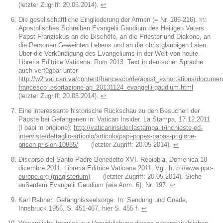
(letzter Zugriff: 20.05.2014).
↩︎
Die gesellschaftliche Eingliederung der Armen (= Nr. 186-216). In:
Apostolisches Schreiben Evangelii Gaudium des Heiligen Vaters
Papst Franziskus an die Bischöfe, an die Priester und Diakone, an
die Personen Geweihten Lebens und an die christgläubigen Laien.
Über die Verkündigung des Evangeliums in der Welt von heute.
Libreria Editrice Vaticana. Rom 2013. Text in deutscher Sprache
auch verfügbar unter
http://w2.vatican.va/content/francesco/de/apost_exhortations/documen
francesco_esortazione-ap_20131124_evangelii-gaudium.html
(letzter Zugriff: 20.05.2014).
↩︎
Eine interessante historische Rückschau zu den Besuchen der
Päpste bei Gefangenen in: Vatican Insider. La Stampa, 17.12.2011
(I papi in prigione);
http://vaticaninsider.lastampa.it/inchieste-ed-
interviste/dettaglio-articolo/articolo/papi-popes-papas-prigione-
prison-prision-10885/
(letzter Zugriff: 20.05.2014).
↩︎
Discorso del Santo Padre Benedetto XVI. Rebibbia, Domenica 18
dicembre 2011. Libreria Editrice Vaticana 2011. Vgl.
http://www.ppc-
europe.org (magisterium)
(letzter Zugriff: 20.05.2014). Siehe
außerdem Evangelii Gaudium (wie Anm. 6), Nr. 197.
↩︎
Karl Rahner: Gefängnisseelsorge. In: Sendung und Gnade,
Innsbruck 1956, S. 451-467, hier S. 455 f.
↩︎