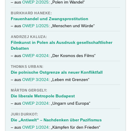
– aus
OWEP 2/2025
: „Polen im Wandel“
BURKHARD HANEKE:
Frauenhandel und Zwangsprostitution
– aus
OWEP 1/2025
: „Menschen und Würde“
ANDRZEJ KALUZA:
Filmkunst in Polen als Ausdruck gesellschaftlicher
Debatten
– aus
OWEP 4/2024
: „Der Kosmos des Films“
THOMAS URBAN:
Die polnische Ostgrenze als neuer Konfliktfall
– aus
OWEP 3/2024
: „Leben mit Grenzen“
MÁRTON GERGELY:
Die liberale Metropole Budapest
– aus
OWEP 2/2024
: „Ungarn und Europa“
JURI DURKOT:
Die „Antiwelt“ – Nachdenken über Pazifismus
– aus
OWEP 1/2024
: „Kämpfen für den Frieden“