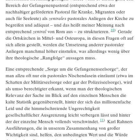
Bereich der Gefangenenpastoral (entsprechend etwa der
nachhaltiger geförderten Pastoral für Kranke, Migranten oder
auch für Seeleute) als
zentrales
pastorales Anliegen der Kirche zu
begreifen und adäquat – und das heißt meiner Meinung nach
10
entsprechend
zentral
von Rom aus – zu strukturieren.
Gerade
die Ortskirchen in Mittel- und Osteuropa, in diesen Fragen oft auf
sich allein gestellt, werden die Umsetzung anderer pastoraler
Anliegen manchmal höher einstufen, was allerdings wenig über
ihre theologische „Rangfolge“ aussagen muss.
Eine entsprechende „Sorge um die Gefangenenseelsorge“, der
man allzu oft nur ein pastorales Nischendasein einräumt (etwa im
Schatten der Militärseelsorge oder gar der Polizeiseelsorge), wird
als umso berechtigter erkannt, wenn man der theologischen
Relevanz der Sache im Blick auf den einzelnen Menschen die
kalte Statistik gegenüberstellt, hinter der sich das millionenfache
Leid und die himmelschreiende Ungerechtigkeit
gesellschaftlicher Ausgrenzung leicht verbergen lässt und hinter
11
der der einzelne Mensch vollends verschwindet.
Karl Rahners
Ausführungen, die in unserem Zusammenhang von großer
Wichtigkeit sind, helfen, den unbedingten Wert und die Würde