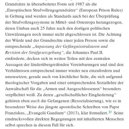
Grundsätze in überarbeiteter Form seit 1987 als die
„Europäischen Strafvollzugsgrundsätze“ (European Prison Rules)
in Geltung und werden als Standards auch bei der Überprüfung
der Strafvollzugssysteme in Mittel- und Osteuropa herangezogen,
deren Umbau auch 25 Jahre nach den dortigen politischen
Umwälzungen noch immer nicht abgeschlossen ist. Die Achtung
der Würde und der Grundrechte einer jeden Person sowie die
entsprechende
„Anpassung der Gefängnisstrukturen und
Revision der Strafgesetzgebung“
, die Johannes Paul II.
einforderte, decken sich in weiten Teilen mit den zentralen
Aussagen der länderübergreifenden Vereinbarungen und sind den
Verhältnissen entsprechend immer wieder neu einzufordern und
umzusetzen, gerade auch von kirchlicher Seite, die sich aufgrund
theologischer Vorgaben und einer entsprechenden Soziallehre der
Anwaltschaft für die „Armen und Ausgeschlossenen“ besonders
verpflichtet weiß. Zu deren „gesellschaftlicher Eingliederung“
gehören eben
auch
die Gefangenen (Resozialisierung), wie es in
besonderer Weise das jüngste apostolische Schreiben von Papst
6
Franziskus, „Evangelii Gaudium“ (2013), klar formuliert.
Seine
eindrucksvollen direkten Begegnungen mit inhaftierten Menschen
selbst sprechen in diesem Fall für sich.