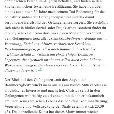
der einzelnen Person im Auge zu behalten, und finden in den
kirchenamtlichen Texten eine Bestätigung. Sie haben darüber
hinaus auch noch 30 Jahre nach seinem Tod Bedeutung für das
Selbstverständnis der Gefangenenpastoral und das damit
verbundene Berufsbild des Gefangenenseelsorgers. Sie erschöpft
sich nicht in bloßer Sozial- oder Projektarbeit, sondern findet ihr
theologisches Proprium dort, wo sie den Menschen vermittelt,
dem Gefangenen trotz aller
„schicksalsbedingten Abläufe aus …
Vererbung, Erziehung, Milieu, verborgener Krankheit,
Psychopathologien, ja selbst noch hindurch durch wahre
wirkliche Schuld … wirklich mit ehrfürchtiger Demut zu
begegnen, die eigentlich uns in uns selbst auch keine höhere
Würde und heiligere Berufung erkennen lassen kann, als sie in
12
diesem anderen ist“.
Der Blick auf den Gefangenen „mit den Augen der
Barmherzigkeit“ drückt mehr aus als nur bloßes Mitleid oder ein
altruistisches Interesse und macht frei, Christus selbst in den
Gefangenen wahrhaftig zu erkennen, mit denen er bekanntlich
am Ende seines irdischen Lebens das Schicksal von Inhaftierung,
Verurteilung und Vollstreckung der Strafe geteilt hat (Lk 23,39-
43). Die darstellende Kunst hat dieses Motiv immer wieder