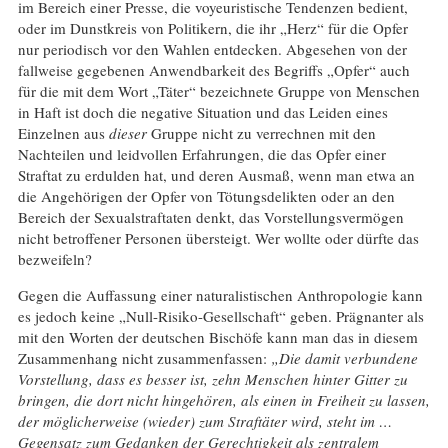
im Bereich einer Presse, die voyeuristische Tendenzen bedient,
oder im Dunstkreis von Politikern, die ihr „Herz“ für die Opfer
nur periodisch vor den Wahlen entdecken. Abgesehen von der
fallweise gegebenen Anwendbarkeit des Begriffs „Opfer“ auch
für die mit dem Wort „Täter“ bezeichnete Gruppe von Menschen
in Haft ist doch die negative Situation und das Leiden eines
Einzelnen aus
dieser
Gruppe nicht zu verrechnen mit den
Nachteilen und leidvollen Erfahrungen, die das Opfer einer
Straftat zu erdulden hat, und deren Ausmaß, wenn man etwa an
die Angehörigen der Opfer von Tötungsdelikten oder an den
Bereich der Sexualstraftaten denkt, das Vorstellungsvermögen
nicht betroffener Personen übersteigt. Wer wollte oder dürfte das
bezweifeln?
Gegen die Auffassung einer naturalistischen Anthropologie kann
es jedoch keine „Null-Risiko-Gesellschaft“ geben. Prägnanter als
mit den Worten der deutschen Bischöfe kann man das in diesem
Zusammenhang nicht zusammenfassen:
„Die damit verbundene
Vorstellung, dass es besser ist, zehn Menschen hinter Gitter zu
bringen, die dort nicht hingehören, als einen in Freiheit zu lassen,
der möglicherweise (wieder) zum Straftäter wird, steht im …
Gegensatz zum Gedanken der Gerechtigkeit als zentralem