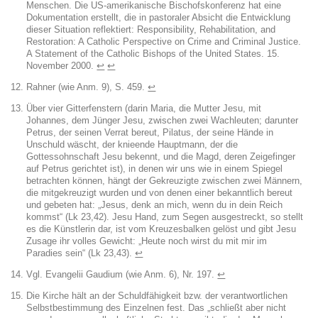
Menschen. Die US-amerikanische Bischofskonferenz hat eine
Dokumentation erstellt, die in pastoraler Absicht die Entwicklung
dieser Situation reflektiert: Responsibility, Rehabilitation, and
Restoration: A Catholic Perspective on Crime and Criminal Justice.
A Statement of the Catholic Bishops of the United States. 15.
November 2000.
↩︎
↩︎
Rahner (wie Anm. 9), S. 459.
↩︎
Über vier Gitterfenstern (darin Maria, die Mutter Jesu, mit
Johannes, dem Jünger Jesu, zwischen zwei Wachleuten; darunter
Petrus, der seinen Verrat bereut, Pilatus, der seine Hände in
Unschuld wäscht, der knieende Hauptmann, der die
Gottessohnschaft Jesu bekennt, und die Magd, deren Zeigefinger
auf Petrus gerichtet ist), in denen wir uns wie in einem Spiegel
betrachten können, hängt der Gekreuzigte zwischen zwei Männern,
die mitgekreuzigt wurden und von denen einer bekanntlich bereut
und gebeten hat: „Jesus, denk an mich, wenn du in dein Reich
kommst“ (Lk 23,42). Jesu Hand, zum Segen ausgestreckt, so stellt
es die Künstlerin dar, ist vom Kreuzesbalken gelöst und gibt Jesu
Zusage ihr volles Gewicht: „Heute noch wirst du mit mir im
Paradies sein“ (Lk 23,43).
↩︎
Vgl. Evangelii Gaudium (wie Anm. 6), Nr. 197.
↩︎
Die Kirche hält an der Schuldfähigkeit bzw. der verantwortlichen
Selbstbestimmung des Einzelnen fest. Das „schließt aber nicht