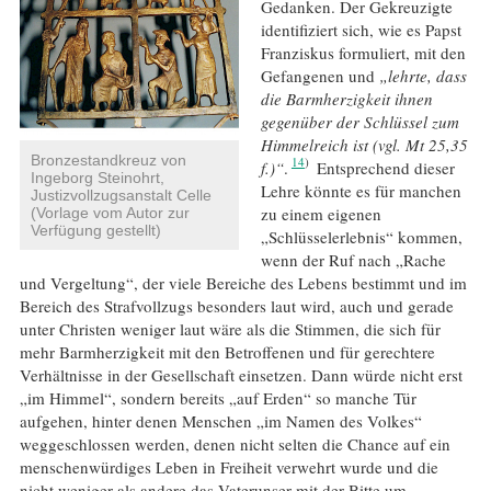
Gedanken. Der Gekreuzigte
identifiziert sich, wie es Papst
Franziskus formuliert, mit den
Gefangenen und
„lehrte, dass
die Barmherzigkeit ihnen
gegenüber der Schlüssel zum
Himmelreich ist (vgl. Mt 25,35
Bronzestandkreuz von
14
f.)“
.
Entsprechend dieser
Ingeborg Steinohrt,
Lehre könnte es für manchen
Justizvollzugsanstalt Celle
zu einem eigenen
(Vorlage vom Autor zur
Verfügung gestellt)
„Schlüsselerlebnis“ kommen,
wenn der Ruf nach „Rache
und Vergeltung“, der viele Bereiche des Lebens bestimmt und im
Bereich des Strafvollzugs besonders laut wird, auch und gerade
unter Christen weniger laut wäre als die Stimmen, die sich für
mehr Barmherzigkeit mit den Betroffenen und für gerechtere
Verhältnisse in der Gesellschaft einsetzen. Dann würde nicht erst
„im Himmel“, sondern bereits „auf Erden“ so manche Tür
aufgehen, hinter denen Menschen „im Namen des Volkes“
weggeschlossen werden, denen nicht selten die Chance auf ein
menschenwürdiges Leben in Freiheit verwehrt wurde und die
nicht weniger als andere das Vaterunser mit der Bitte um