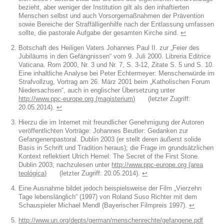
bezieht, aber weniger der Institution gilt als den inhaftierten
Menschen selbst und auch Vorsorgemaßnahmen der Prävention
sowie Bereiche der Straffälligenhilfe nach der Entlassung umfassen
sollte, die pastorale Aufgabe der gesamten Kirche sind.
↩︎
Botschaft des Heiligen Vaters Johannes Paul II. zur „Feier des
Jubiläums in den Gefängnissen“ vom 9. Juli 2000. Libreria Editrice
Vaticana. Rom 2000, Nr. 3 und Nr. 7, S. 3-12, Zitate S. 5 und S. 10.
Eine inhaltliche Analyse bei Peter Echtermeyer: Menschenwürde im
Strafvollzug, Vortrag am 26. März 2001 beim „Katholischen Forum
Niedersachsen“, auch in englischer Übersetzung unter
http://www.ppc-europe.org (magisterium)
(letzter Zugriff:
20.05.2014).
↩︎
Hierzu die im Internet mit freundlicher Genehmigung der Autoren
veröffentlichten Vorträge: Johannes Beutler: Gedanken zur
Gefangenenpastoral. Dublin 2003 (er stellt deren äußerst solide
Basis in Schrift und Tradition heraus); die Frage im grundsätzlichen
Kontext reflektiert Ulrich Hemel: The Secret of the First Stone.
Dublin 2003; nachzulesen unter
http://www.ppc-europe.org (area
teológica)
(letzter Zugriff: 20.05.2014).
↩︎
Eine Ausnahme bildet jedoch beispielsweise der Film „Vierzehn
Tage lebenslänglich“ (1997) von Roland Suso Richter mit dem
Schauspieler Michael Mendl (Bayerischer Filmpreis 1997).
↩︎
http://www.un.org/depts/german/menschenrechte/gefangene.pdf