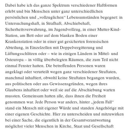
Dabei habe ich das ganze Spektrum verschiedener Haftformen
erlebt und bin Menschen unter ganz unterschiedlichen
persönlichen und „vollzuglichen“ Lebensumständen begegnet: in
Untersuchungshaft, in Strafhaft, Abschiebehaft,
Sicherheitsverwahrung, im Jugendvollzug, in einer Mutter-Kind-
Station, am Bett oder auf dem blanken Boden einer
Krankenstation oder in einer gut gesicherten forensischen
Abteilung, in Einzelzellen mit Doppelvergitterung und
Lüftungsschlitzen oder – wie in einigen Ländern in Mittel- und
Osteuropa – in völlig überbelegten Räumen, die zum Teil nicht
einmal Fenster hatten. Die betreffenden Personen waren
angeklagt oder verurteilt wegen ganz verschiedener Straftaten,
manchmal inhaftiert, obwohl keine Straftaten begangen wurden,
aus politischen oder aus Gewissensgründen, wegen ihres
Glaubens inhaftiert oder weil sie auf die Abschiebung warten
mussten. Gemeinsam hatten alle, dass ihnen die Freiheit
genommen war. Jede Person war anders, hinter „jedem Fall“
stand ein Mensch mit eigener Würde und standen Angehörige mit
einer eigenen Geschichte. Hier zu unterscheiden und mitzuwirken
bei einer Sache, die eigentlich in der Gesamtverantwortung
möglichst vieler Menschen in Kirche, Staat und Gesellschaft