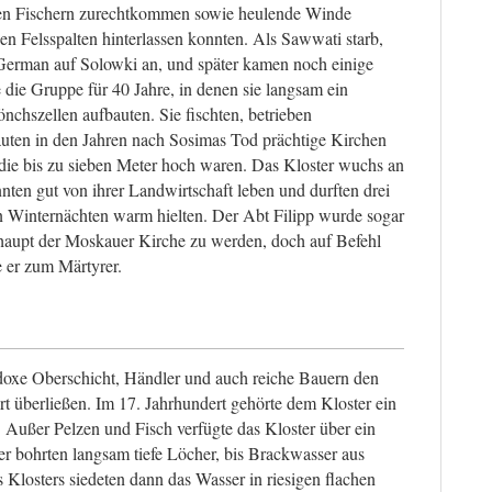
hen Fischern zurechtkommen sowie heulende Winde
en Felsspalten hinterlassen konnten. Als Sawwati starb,
erman auf Solowki an, und später kamen noch einige
e die Gruppe für 40 Jahre, in denen sie langsam ein
nchszellen aufbauten. Sie fischten, betrieben
auten in den Jahren nach Sosimas Tod prächtige Kirchen
die bis zu sieben Meter hoch waren. Das Kloster wuchs an
en gut von ihrer Landwirtschaft leben und durften drei
en Winternächten warm hielten. Der Abt Filipp wurde sogar
aupt der Moskauer Kirche zu werden, doch auf Befehl
 er zum Märtyrer.
doxe Oberschicht, Händler und auch reiche Bauern den
überließen. Im 17. Jahrhundert gehörte dem Kloster ein
Außer Pelzen und Fisch verfügte das Kloster über ein
r bohrten langsam tiefe Löcher, bis Brackwasser aus
 Klosters siedeten dann das Wasser in riesigen flachen