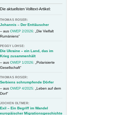
Die aktuellsten Volltext-Artikel:
THOMAS ROSER:
Johannis – Der Enttäuscher
– aus
OWEP 2/2026
: „Die Vielfalt
Rumäniens“
PEGGY LOHSE:
Die Ukraine – ein Land, das im
Krieg zusammenhält
– aus
OWEP 1/2026
: „Polarisierte
Gesellschaft“
THOMAS ROSER:
Serbiens schrumpfende Dörfer
– aus
OWEP 4/2025
: „Leben auf dem
Dorf“
JOCHEN OLTMER:
Exil – Ein Begriff im Wandel
europäischer Migrationsgeschichte