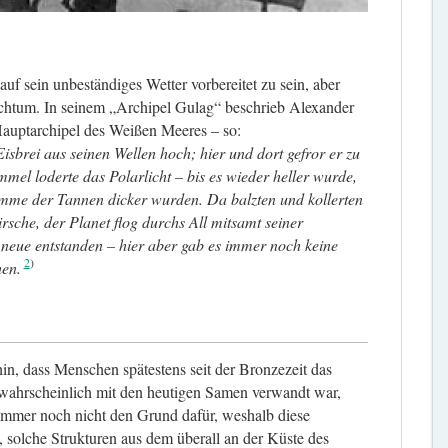
f sein unbeständiges Wetter vorbereitet zu sein, aber
ichtum. In seinem „Archipel Gulag“ beschrieb Alexander
Hauptarchipel des Weißen Meeres – so:
isbrei aus seinen Wellen hoch; hier und dort gefror er zu
mmel loderte das Polarlicht – bis es wieder heller wurde,
mme der Tannen dicker wurden. Da balzten und kollerten
rsche, der Planet flog durchs All mitsamt seiner
d neue entstanden – hier aber gab es immer noch keine
2
en.
n, dass Menschen spätestens seit der Bronzezeit das
 wahrscheinlich mit den heutigen Samen verwandt war,
immer noch nicht den Grund dafür, weshalb diese
 solche Strukturen aus dem überall an der Küste des