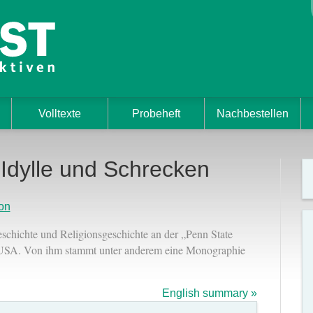
Volltexte
Probeheft
Nachbestellen
Idylle und Schrecken
on
eschichte und Religionsgeschichte an der „Penn State
, USA. Von ihm stammt unter anderem eine Monographie
English summary »