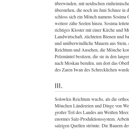
überwinden, mit neidischen einheimisc
überstehen, die noch im Juni Schnee in d
schloss sich ein Mönch namens Sosima G
weitere zähe Seelen hinzu. Sosima leitet
richtiges Kloster mit einer Kirche und Mö
Landwirtschaft, züchteten Bienen und b
und unüberwindliche Mauern aus Stein, 
Reichtum und Ansehen, die Mönche konnt
Pelzmäntel besitzen, die sie in den lang
nach Moskau berufen, um dort das Oberh
des Zaren Iwan des Schrecklichen wurde
III.
Solowkis Reichtum wuchs, als die ortho
Mönchen Ländereien und Dinge von Wert 
großer Teil des Landes am Weißen Meer. 
enormes Salz-Produktionssystem. Arbeite
salzigen Quellen strömte. Die Bauern des