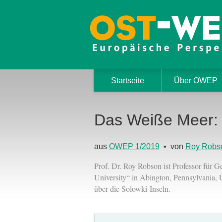
Startseite
Über OWEP
Das Weiße Meer: 
aus
OWEP 1/2019
• von
Roy Robs
Prof. Dr. Roy Robson ist Professor für G
University“ in Abington, Pennsylvania
über die Solowki-Inseln.