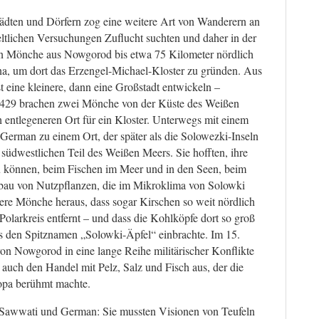
ädten und Dörfern zog eine weitere Art von Wanderern an
ltlichen Versuchungen Zuflucht suchten und daher in der
ten Mönche aus Nowgorod bis etwa 75 Kilometer nördlich
 um dort das Erzengel-Michael-Kloster zu gründen. Aus
st eine kleinere, dann eine Großstadt entwickeln –
429 brachen zwei Mönche von der Küste des Weißen
entlegeneren Ort für ein Kloster. Unterwegs mit einem
erman zu einem Ort, der später als die Solowezki-Inseln
südwestlichen Teil des Weißen Meers. Sie hofften, ihre
u können, beim Fischen im Meer und in den Seen, beim
bau von Nutzpflanzen, die im Mikroklima von Solowki
tere Mönche heraus, dass sogar Kirschen so weit nördlich
olarkreis entfernt – und dass die Kohlköpfe dort so groß
s den Spitznamen „Solowki-Äpfel“ einbrachte. Im 15.
von Nowgorod in eine lange Reihe militärischer Konflikte
 auch den Handel mit Pelz, Salz und Fisch aus, der die
opa berühmt machte.
ür Sawwati und German: Sie mussten Visionen von Teufeln