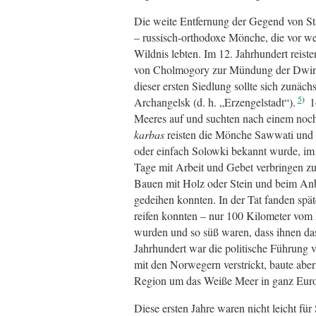
Die weite Entfernung der Gegend von St
– russisch-orthodoxe Mönche, die vor we
Wildnis lebten. Im 12. Jahrhundert reis
von Cholmogory zur Mündung der Dwina,
dieser ersten Siedlung sollte sich zunäch
5
Archangelsk (d. h. „Erzengelstadt“).
1
Meeres auf und suchten nach einem noch 
karbas
reisten die Mönche Sawwati und G
oder einfach Solowki bekannt wurde, im 
Tage mit Arbeit und Gebet verbringen z
Bauen mit Holz oder Stein und beim An
gedeihen konnten. In der Tat fanden spä
reifen konnten – nur 100 Kilometer vom P
wurden und so süß waren, dass ihnen da
Jahrhundert war die politische Führung 
mit den Norwegern verstrickt, baute aber
Region um das Weiße Meer in ganz Eur
Diese ersten Jahre waren nicht leicht f