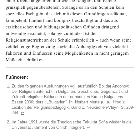
einer Kirche angehören und wie sie Religion und Kirche
prinzipiell gegenüberstehen. Solange es an den Schulen kein
spezielles Fach gibt, das sich mit diesen Grundfragen adäquat,
kompetent, fundiert und komplex beschäftigt und das aus
erzieherischen und bildungspolitischen Gründen dringend
notwendig erscheint, solange zumindest ist der
Religionsunterricht an der Schule erforderlich – auch wenn seine
zeitlich enge Begrenzung sowie die Abhängigkeit von vielerlei
Faktoren und Einflüssen seine Möglichkeiten in nicht geringem
Maße einschränken.
Fußnoten:
Zu den folgenden Ausführungen vgl. ausführlich Bojidar Andonov:
Der Religionsunterricht in Bulgarien. Geschichte, Gegenwart und
Zukunft religiöser Bildung in der orthodoxen Kirche Bulgariens.
Essen 2000; ders.: „Bulgarien“. In: Norbert Mette (u. a., Hrsg.):
Lexikon der Religionspädagogik. Band 1. Neukirchen-Vluyn, S. 239-
244.
↩︎
Im Jahre 1991 wurde die Theologische Fakultät Sofia wieder in die
Universität „Kliment von Ohrid“ integriert.
↩︎