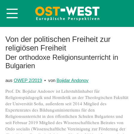
Startseite
Von der politischen Freiheit zur
religiösen Freiheit
Über OWEP
Der orthodoxe Religionsunterricht in
Volltexte
Bulgarien
Probeheft
Nachbestellen
aus
OWEP 2/2019
• von
Bojidar Andonov
Abonnieren
Prof. Dr. Bojidar Andonov ist Lehrstuhlinhaber für
Religionspädagogik und Homiletik an der Theologischen Fakultät
Kontakt
der Universität Sofia, außerdem seit 2014 Mitglied des
Expertenrates des Bildungsministeriums für den
Religionsunterricht in den öffentlichen Schulen Bulgariens und
seit Februar 2019 Mitglied des Wissenschaftlichen Beirates von
Ordo socialis (Wissenschaftliche Vereinigung zur Förderung der