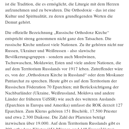
ist die Tradition, die es ermöglicht, die Liturgie mit dem Herzen
aufzunehmen und zu bewahren. Die Orthodoxie - das ist eine
Kultur und Spiritualität, zu deren grundlegenden Werten die
Demut gehört.
Die offizielle Bezeichnung „Russische Orthodoxe Kirche“
entspricht streng genommen nicht ganz den Tatsachen. Die
russische Kirche umfasst viele Nationen. Zu ihr gehören nicht nur
Russen, Ukrainer und Weißrussen - also slawische
Bevölkerungsgruppen - sondern auch Mordwinen,
Tschuwaschen, Moldawier, Esten und viele andere Nationen, die
auf dem Territorium Russlands vor 1917 leben. Zutreffender wäre
es, von der „Orthodoxen Kirche in Russland“ oder dem Moskauer
Patriarchat zu sprechen. Heute gibt es auf dem Territorium der
Russischen Föderation 70 Eparchien; mit Berücksichtigung der
Nachbarländer (Ukraine, Weißrussland, Moldova und andere
Länder der früheren UdSSR) wie auch des weiteren Auslands
(Eparchien in Europa und Amerika) umfasst die ROK derzeit 127
Eparchien. Zum Klerus gehören 151 Bischöfe, 17.500 Priester
und etwa 2.300 Diakone. Die Zahl der Pfarreien beträgt
inzwischen über 19.000. Auf dem Territorium Russlands gibt es
299 orthodoxe Klöster (151 Männer- und 148 Frauenklöster).