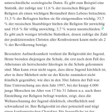
unterschiedliche soziologische Daten. Es gibt zum Beispiel eine
Statistik, der zufolge nur 11,6 % der russischen Bürger die
Religion als einen wichtigen Bestandteil ihres Lebens betrachten;
31,3 % der Befragten hielten sie für einigermaßen wichtig; 33,7
% der russischen Staatsbürger hielten die Religion für unwichtig
2
und 19,6 % für völlig unwichtig; 3,7 % waren unentschieden.
Es gibt auch weniger tröstliche Statistiken, denen zufolge die Zahl
der praktizierenden Christen aller Konfessionen kaum mehr als 2
% der Bevölkerung beträgt.
Besondere Aufmerksamkeit verdient die Religiosität der Jugend.
Heute beenden diejenigen die Schule, die erst nach dem Fall des
Atheismus als herrschender Ideologie in die Schule gekommen
sind. Man kann zwar nicht sagen, dass diese Jugend kirchlich ist,
aber in ihrer Mehrheit steht sie der Kirche zumindest nicht
feindlich gegenüber, wie dies in den 30er Jahren der Fall war.
Eine Untersuchung aus dem Jahr 1997, bei der knapp 4.000
junge Menschen im Alter von 17 bis 31 Jahren u.a. nach ihrer
Einstellung zur Religion befragt wurden, zeigt, dass die
Weltanschauung der Jugend eklektisch, oberflächlich und
schwankend ist. Ihre Religiosität ist eher potenziell und trägt
einen konformistischen Charakter. Für Jugendliche ist der