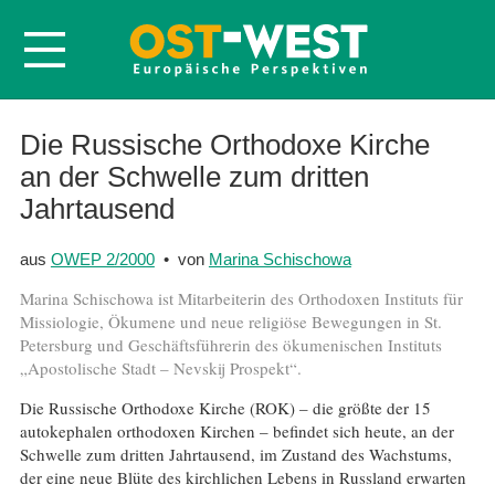
Startseite
Die Russische Orthodoxe Kirche
an der Schwelle zum dritten
Über OWEP
Jahrtausend
Volltexte
Probeheft
aus
OWEP 2/2000
• von
Marina Schischowa
Nachbestellen
Marina Schischowa ist Mitarbeiterin des Orthodoxen Instituts für
Missiologie, Ökumene und neue religiöse Bewegungen in St.
Abonnieren
Petersburg und Geschäftsführerin des ökumenischen Instituts
Kontakt
„Apostolische Stadt – Nevskij Prospekt“.
Die Russische Orthodoxe Kirche (ROK) – die größte der 15
autokephalen orthodoxen Kirchen – befindet sich heute, an der
Schwelle zum dritten Jahrtausend, im Zustand des Wachstums,
der eine neue Blüte des kirchlichen Lebens in Russland erwarten