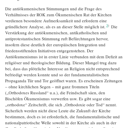
Die antiökumenischen Stimmungen und die Frage des
Verhältnisses der ROK zum Ökumenischen Rat der Kirchen
verdienen besondere Aufmerksamkeit und erfordern eine
3
gründlichere Analyse, als es an dieser Stelle möglich ist.
Die
Verstärkung der antiökumenischen, antikatholischen und
antiprotestantischen Stimmung ruft Befürchtungen hervor,
insofern diese deutlich der europäischen Integration und
friedensstiftenden Initiativen entgegenstehen. Der
Antiökumenismus ist in erster Linie verbunden mit dem Defizit an
religiöser und theologischer Bildung. Dieser Mangel trug dazu
bei, dass das plötzliche Interesse an Religion nicht entsprechend
befriedigt werden konnte und so der fundamentalistischen
Propaganda Tür und Tor geöffnet waren. Es erscheinen Zeitungen
– ohne kirchlichen Segen – mit ganz frommen Titeln
(„Orthodoxes Russland“ u.a.), die Feindschaft säen, den
Bischöfen Ökumenismus vorwerfen usw. Es gibt sogar eine
„orthodoxe“ Zeitschrift, die sich „Orthodoxie oder Tod“ nennt.
Sicherlich werden nicht diese Leute die Zukunft der Kirche
bestimmen, doch es ist erforderlich, die fundamentalistische und
nationalpatriotische Welle sowohl in der Kirche als auch in der