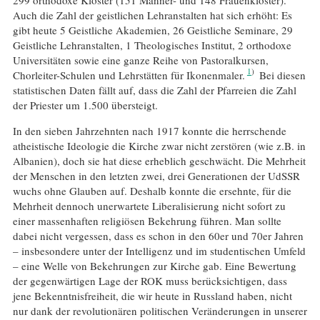
Auch die Zahl der geistlichen Lehranstalten hat sich erhöht: Es
gibt heute 5 Geistliche Akademien, 26 Geistliche Seminare, 29
Geistliche Lehranstalten, 1 Theologisches Institut, 2 orthodoxe
Universitäten sowie eine ganze Reihe von Pastoralkursen,
1
Chorleiter-Schulen und Lehrstätten für Ikonenmaler.
Bei diesen
statistischen Daten fällt auf, dass die Zahl der Pfarreien die Zahl
der Priester um 1.500 übersteigt.
In den sieben Jahrzehnten nach 1917 konnte die herrschende
atheistische Ideologie die Kirche zwar nicht zerstören (wie z.B. in
Albanien), doch sie hat diese erheblich geschwächt. Die Mehrheit
der Menschen in den letzten zwei, drei Generationen der UdSSR
wuchs ohne Glauben auf. Deshalb konnte die ersehnte, für die
Mehrheit dennoch unerwartete Liberalisierung nicht sofort zu
einer massenhaften religiösen Bekehrung führen. Man sollte
dabei nicht vergessen, dass es schon in den 60er und 70er Jahren
– insbesondere unter der Intelligenz und im studentischen Umfeld
– eine Welle von Bekehrungen zur Kirche gab. Eine Bewertung
der gegenwärtigen Lage der ROK muss berücksichtigen, dass
jene Bekenntnisfreiheit, die wir heute in Russland haben, nicht
nur dank der revolutionären politischen Veränderungen in unserer