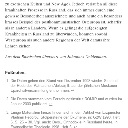
zu exotischen Kulten und New Age). Jedoch verlaufen all diese
krankhaften Prozesse in Russland, das sich immer durch eine
gewisse Besonderheit auszeichnete und auch heute ein besonders
krasses Beispiel des postkommunistischen Osteuropa ist, schärfer
als in anderen Ländern. Wenn es gelingt die aufgezeigten
Krankheiten in Russland zu überwinden, könnten sowohl
Westeuropa als auch andere Regionen der Welt daraus ihre
Lehren ziehen.
Aus dem Russischen übersetzt von Johannes Oeldemann.
Fußnoten:
Die Daten geben den Stand von Dezember 1998 wieder. Sie sind
der Rede des Patriarchen Aleksej II. auf der jährlichen Moskauer
Eparchialversammlung entnommen.
↩︎
Die Daten stammen vom Forschungsinstitut ROMIR und wurden im
Januar 2000 publiziert.
↩︎
Einige Materialien hierzu finden sich in dem Artikel von Erzpriester
Vladimir Fedorov, Stolpersteine der Ökumene, in: G2W 1998, Heft
5, S. 25 – 30. Vgl. auch: Ders., Orthodoxie in Russland heute, in:
Evangelische Theologie 1998, Heft 5.
↩︎