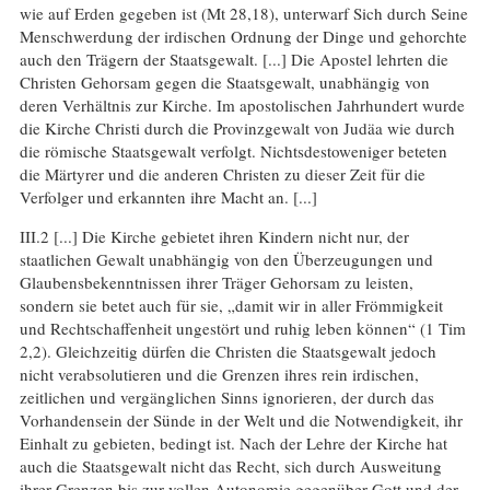
wie auf Erden gegeben ist (Mt 28,18), unterwarf Sich durch Seine
Menschwerdung der irdischen Ordnung der Dinge und gehorchte
auch den Trägern der Staatsgewalt. [...] Die Apostel lehrten die
Christen Gehorsam gegen die Staatsgewalt, unabhängig von
deren Verhältnis zur Kirche. Im apostolischen Jahrhundert wurde
die Kirche Christi durch die Provinzgewalt von Judäa wie durch
die römische Staatsgewalt verfolgt. Nichtsdestoweniger beteten
die Märtyrer und die anderen Christen zu dieser Zeit für die
Verfolger und erkannten ihre Macht an. [...]
III.2 [...] Die Kirche gebietet ihren Kindern nicht nur, der
staatlichen Gewalt unabhängig von den Überzeugungen und
Glaubensbekenntnissen ihrer Träger Gehorsam zu leisten,
sondern sie betet auch für sie, „damit wir in aller Frömmigkeit
und Rechtschaffenheit ungestört und ruhig leben können“ (1 Tim
2,2). Gleichzeitig dürfen die Christen die Staatsgewalt jedoch
nicht verabsolutieren und die Grenzen ihres rein irdischen,
zeitlichen und vergänglichen Sinns ignorieren, der durch das
Vorhandensein der Sünde in der Welt und die Notwendigkeit, ihr
Einhalt zu gebieten, bedingt ist. Nach der Lehre der Kirche hat
auch die Staatsgewalt nicht das Recht, sich durch Ausweitung
ihrer Grenzen bis zur vollen Autonomie gegenüber Gott und der