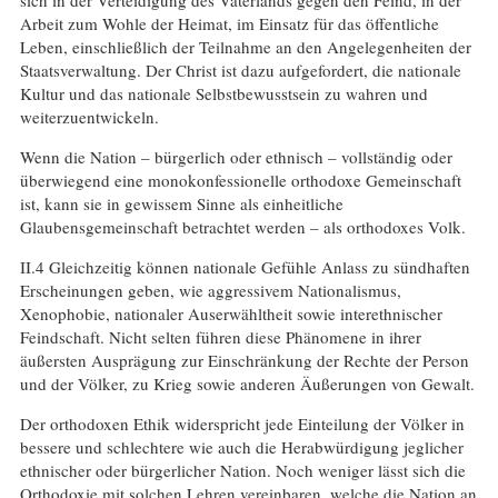
sich in der Verteidigung des Vaterlands gegen den Feind, in der
Arbeit zum Wohle der Heimat, im Einsatz für das öffentliche
Leben, einschließlich der Teilnahme an den Angelegenheiten der
Staatsverwaltung. Der Christ ist dazu aufgefordert, die nationale
Kultur und das nationale Selbstbewusstsein zu wahren und
weiterzuentwickeln.
Wenn die Nation – bürgerlich oder ethnisch – vollständig oder
überwiegend eine monokonfessionelle orthodoxe Gemeinschaft
ist, kann sie in gewissem Sinne als einheitliche
Glaubensgemeinschaft betrachtet werden – als orthodoxes Volk.
II.4 Gleichzeitig können nationale Gefühle Anlass zu sündhaften
Erscheinungen geben, wie aggressivem Nationalismus,
Xenophobie, nationaler Auserwähltheit sowie interethnischer
Feindschaft. Nicht selten führen diese Phänomene in ihrer
äußersten Ausprägung zur Einschränkung der Rechte der Person
und der Völker, zu Krieg sowie anderen Äußerungen von Gewalt.
Der orthodoxen Ethik widerspricht jede Einteilung der Völker in
bessere und schlechtere wie auch die Herabwürdigung jeglicher
ethnischer oder bürgerlicher Nation. Noch weniger lässt sich die
Orthodoxie mit solchen Lehren vereinbaren, welche die Nation an