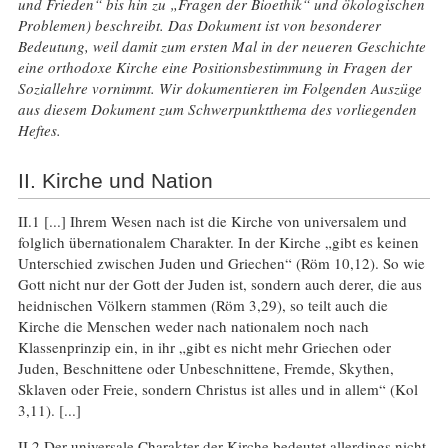
und Frieden“ bis hin zu „Fragen der Bioethik“ und ökologischen
Problemen) beschreibt. Das Dokument ist von besonderer
Bedeutung, weil damit zum ersten Mal in der neueren Geschichte
eine orthodoxe Kirche eine Positionsbestimmung in Fragen der
Soziallehre vornimmt. Wir dokumentieren im Folgenden Auszüge
aus diesem Dokument zum Schwerpunktthema des vorliegenden
Heftes.
II. Kirche und Nation
II.1 [...] Ihrem Wesen nach ist die Kirche von universalem und
folglich übernationalem Charakter. In der Kirche „gibt es keinen
Unterschied zwischen Juden und Griechen“ (Röm 10,12). So wie
Gott nicht nur der Gott der Juden ist, sondern auch derer, die aus
heidnischen Völkern stammen (Röm 3,29), so teilt auch die
Kirche die Menschen weder nach nationalem noch nach
Klassenprinzip ein, in ihr „gibt es nicht mehr Griechen oder
Juden, Beschnittene oder Unbeschnittene, Fremde, Skythen,
Sklaven oder Freie, sondern Christus ist alles und in allem“ (Kol
3,11). [...]
II.2 Der universale Charakter der Kirche bedeutet allerdings nicht,