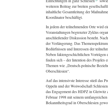
Einrichtungen in ganz Schlesien
sowie 
weiteren Beitrag zur breiten gesellschaf
inhaltliche Gesamtleitung der Maßnahmen
Koordinator beschäftigt.
In jedem der teilnehmenden Orte wird ei
Veranstaltungen begrenzter Zyklus organi
anschließender Diskussion besteht. Nach 
der Verlängerung. Das Themenspektrum de
Bedürfnissen und Interessen der teilnehm
Neben faktengeschichtlichen Vorträgen 
finden sich – der Intention des Projekts e
Themen wie „Deutsch-polnische Beziehun
Oberschlesien“.
Auf das intensivste Interesse stieß das P
Oppeln und der Woiwodschaft Schlesien (
das Engagement des HDPZ in Gleiwitz zur
Februar 1998 mit seinem umfangreichen u
Bekanntheitsgrad in Oberschlesien gewor