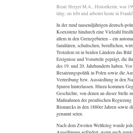
Beate Herget M.A., Historikerin, war 199
tätig; sie lebt und arbeitet heute in Frank
In der rund tausendjährigen deutsch-poln
Koexistenz hindurch eine Vielzahl friedli
allem in den Grenzgebieten – ein automa
familiären, schulischen, beruflichen, wir
Trotzdem ist in beiden Ländern das Bild
Ereignisse und Vorurteile geprägt, die i
des 19. und 20. Jahrhunderts haben. Vor 
Besatzungspolitik in Polen sowie die A
Vertreibung bzw. Aussiedlung in den Na
Spuren hinterlassen. Hinzu kommen Geg
Geschichte, von denen an dieser Stelle n
Maßnahmen der preußischen Regierung im
Bismarcks in den 1880er Jahren sowie d
genannt seien.
Nach dem Zweiten Weltkrieg wurde jedo
Aussöhnung gefördert, wenn auch zunächst