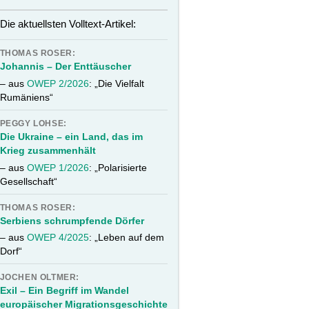
Die aktuellsten Volltext-Artikel:
THOMAS ROSER:
Johannis – Der Enttäuscher
– aus
OWEP 2/2026
: „Die Vielfalt
Rumäniens“
PEGGY LOHSE:
Die Ukraine – ein Land, das im
Krieg zusammenhält
– aus
OWEP 1/2026
: „Polarisierte
Gesellschaft“
THOMAS ROSER:
Serbiens schrumpfende Dörfer
– aus
OWEP 4/2025
: „Leben auf dem
Dorf“
JOCHEN OLTMER:
Exil – Ein Begriff im Wandel
europäischer Migrationsgeschichte