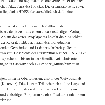
zu lokalen und regionalen Medienvertretern leistet einen
tlichen Akzeptanz des Projekts. Die organisatorische sowie
 liegt beim HDPZ, das ausschließlich dafür einen
n zunächst auf zehn monatlich stattfindende
siert, der jeweils aus einem circa einstündigen Vortrag mit
Ablauf des ersten Projektjahres besteht die Möglichkeit
r Referate richtet sich nach den individuellen
enden Gemeinden und ist daher sehr breit gefächert:
etwa zur „Geschichte des Fürstentums Ratibor 1163-1817“
ntsprechend – bisher in der Öffentlichkeit tabuisierte
gen in Gleiwitz nach 1945“ oder „Multiethnizität in
rojekt bisher in Oberschlesien, also in der Woiwodschaft
Kattowitz). Dies ist zum Teil sicherlich auf die Lage und
ückzuführen, das seit der offiziellen Eröffnung im
nd vielseitigen Programm zu einer Institution mit hohem
den ist.