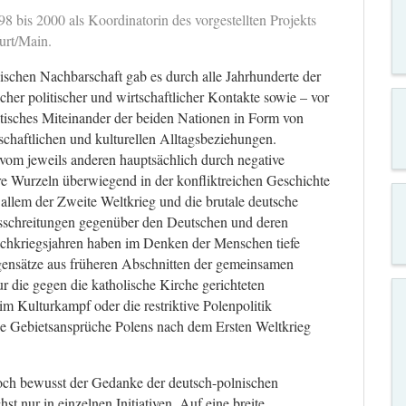
8 bis 2000 als Koordinatorin des vorgestellten Projekts
furt/Main.
ischen Nachbarschaft gab es durch alle Jahrhunderte der
cher politischer und wirtschaftlicher Kontakte sowie – vor
tisches Miteinander der beiden Nationen in Form von
tschaftlichen und kulturellen Alltagsbeziehungen.
 vom jeweils anderen hauptsächlich durch negative
hre Wurzeln überwiegend in der konfliktreichen Geschichte
allem der Zweite Weltkrieg und die brutale deutsche
usschreitungen gegenüber den Deutschen und deren
chkriegsjahren haben im Denken der Menschen tiefe
ensätze aus früheren Abschnitten der gemeinsamen
ur die gegen die katholische Kirche gerichteten
 Kulturkampf oder die restriktive Polenpolitik
ie Gebietsansprüche Polens nach dem Ersten Weltkrieg
ch bewusst der Gedanke der deutsch-polnischen
 nur in einzelnen Initiativen. Auf eine breite