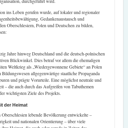
ganisation, durchgeführt wird.
tion ins Leben gerufen wurde, auf lokaler und regionaler
angenheitsbewältigung, Gedankenaustausch und
en Oberschlesiern, Polen und Deutschen zu bilden,
sen:
ierzig Jahre hinweg Deutschland und die deutsch-polnischen
tiven Blickwinkel. Dies betraf vor allem die ehemaligen
iten Weltkrieg als „Wiedergewonnene Gebiete“ an Polen
 im Bildungswesen allgegenwärtige staatliche Propaganda
Spuren und prägte Vorurteile. Eine möglichst neutrale und
it – die auch durch das Aufgreifen von Tabuthemen
der wichtigsten Ziele des Projekts.
it der Heimat
n Oberschlesien lebende Bevölkerung entwickelte –
igkeit und nationalen Orientierung – über viele
 ihre Heimat, die auch oder gerade in Zeiten des