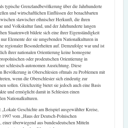
als typische Grenzlandbevölkerung über die Jahrhunderte
ellen und wirtschaftlichen Einflüssen der benachbarten
wischen slawischer ethnischer Herkunft, die ihren
he und Volkskultur fand, und der Jahrhunderte langen
en Staatenwelt bildete sich eine ihrer Eigenständigkeit
t nur Elemente der sie umgebenden Nationalkulturen in
he regionaler Besonderheiten auf. Demzufolge war und ist
tlich ihrer nationalen Orientierung keine homogene
propolnischen oder prodeutschen Orientierung in
ner schlesisch-autonomen Ausrichtung. Diese
hen Bevölkerung in Oberschlesien oftmals zu Problemen mit
treten, wenn die Oberschlesier sich eindeutig zur
n sollen. Gleichzeitig bietet sie jedoch auch eine Basis
takte und ermöglicht damit in Schlesien einen
en Nationalkulturen.
t „Lokale Geschichte am Beispiel ausgewählter Kreise,
de 1997 vom „Haus der Deutsch-Polnischen
, einer überwiegend aus bundesdeutschen Mitteln