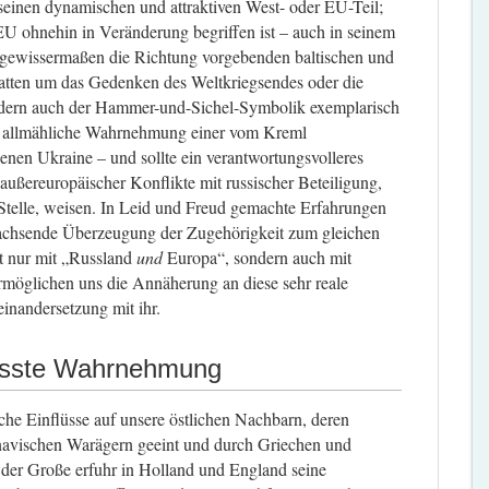
einen dynamischen und attraktiven West- oder EU-Teil;
EU ohnehin in Veränderung begriffen ist – auch in seinem
n gewissermaßen die Richtung vorgebenden baltischen und
batten um das Gedenken des Weltkriegsendes oder die
ndern auch der Hammer-und-Sichel-Symbolik exemplarisch
die allmähliche Wahrnehmung einer vom Kreml
nen Ukraine – und sollte ein verantwortungsvolleres
außereuropäischer Konflikte mit russischer Beteiligung,
Stelle, weisen. In Leid und Freud gemachte Erfahrungen
wachsende Überzeugung der Zugehörigkeit zum gleichen
ht nur mit „Russland
und
Europa“, sondern auch mit
rmöglichen uns die Annäherung an diese sehr reale
inandersetzung mit ihr.
sste Wahrnehmung
che Einflüsse auf unsere östlichen Nachbarn, deren
navischen Warägern geeint und durch Griechen und
r der Große erfuhr in Holland und England seine