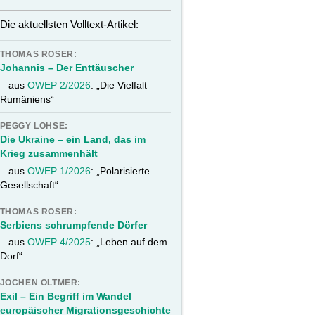
Die aktuellsten Volltext-Artikel:
THOMAS ROSER:
Johannis – Der Enttäuscher
– aus
OWEP 2/2026
: „Die Vielfalt
Rumäniens“
PEGGY LOHSE:
Die Ukraine – ein Land, das im
Krieg zusammenhält
– aus
OWEP 1/2026
: „Polarisierte
Gesellschaft“
THOMAS ROSER:
Serbiens schrumpfende Dörfer
– aus
OWEP 4/2025
: „Leben auf dem
Dorf“
JOCHEN OLTMER:
Exil – Ein Begriff im Wandel
europäischer Migrationsgeschichte