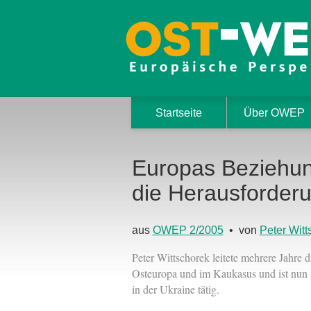
Startseite
Über OWEP
Europas Beziehun
die Herausforde
aus
OWEP 2/2005
• von
Peter Witt
Peter Wittschorek leitete mehrere Jahre d
Osteuropa und im Kaukasus und ist nun al
in der Ukraine tätig.