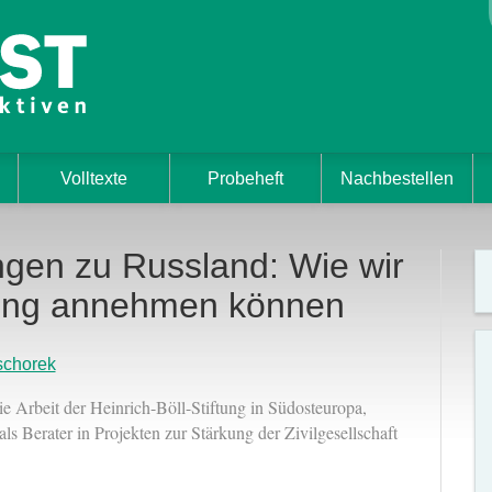
Volltexte
Probeheft
Nachbestellen
gen zu Russland: Wie wir
rung annehmen können
schorek
ie Arbeit der Heinrich-Böll-Stiftung in Südosteuropa,
s Berater in Projekten zur Stärkung der Zivilgesellschaft