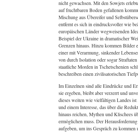
nicht gewachsen. Mit den Sowjets erleb
auf fruchtbaren Boden gefallenen kommun
Mischung aus Übereifer und Selbstübers
entfernt es sich in eindrucksvoller wie 
europäischen Länder wegweisenden Ideal
Beispiel der Ukraine in dramatischer We
Grenzen hinaus. Hinzu kommen Bilder e
einer mit Verarmung, sinkender Lebens
von durch Isolation oder sogar Straftate
staatliche Morden in Tschetschenien sch
beschreiben einen zivilisatorischen Tief
Im Einzelnen sind alle Eindrücke und Erf
sie ergeben, bleibt aber verzerrt und un
dieses weiten wie vielfältigen Landes i
und einem Interesse, das über die Redukt
hinaus reichen, Mythen und Klischees 
ermöglichen muss. Der Herausforderung R
aufgeben, um ins Gespräch zu kommen 