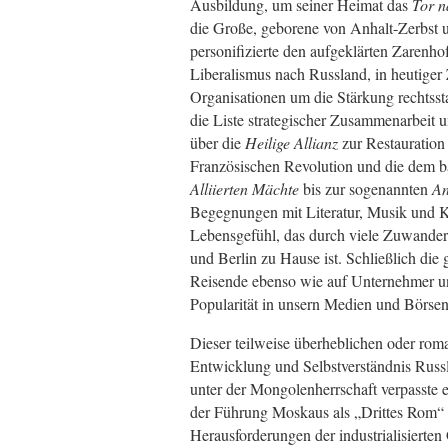
Ausbildung, um seiner Heimat das
Tor n
die Große, geborene von Anhalt-Zerbst u
personifizierte den aufgeklärten Zarenhof
Liberalismus nach Russland, in heutiger 
Organisationen um die Stärkung rechtssta
die Liste strategischer Zusammenarbeit 
über die
Heilige Allianz
zur Restauration
Französischen Revolution und die dem b
Alliierten Mächte
bis zur sogenannten
An
Begegnungen mit Literatur, Musik und Ku
Lebensgefühl, das durch viele Zuwander
und Berlin zu Hause ist. Schließlich die
Reisende ebenso wie auf Unternehmer u
Popularität in unsern Medien und Börsenb
Dieser teilweise überheblichen oder rom
Entwicklung und Selbstverständnis Russ
unter der Mongolenherrschaft verpasste
der Führung Moskaus als „Drittes Rom“ 
Herausforderungen der industrialisierten