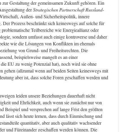
ich zur Gestaltung der gemeinsamen Zukunft gehören. Ein
 Ausgestaltung der
Strategischen Partnerschaft Russland-
irtschaft, Außen- und Sicherheitspolitik, innere
ng. Der Prozess beschränkt sich keineswegs auf solche für
g problematische Teilbereiche wie Energieallianz oder
ogie, sondern umfasst auch einige kontroverse und daher
spekte wie die Lösungen von Konflikten im ehemals
eziehung von Grund- und Freiheitsrechten. Die
ssend, beispielsweise mangelt es an einer
 die EU zu wenig Potenzial hat), noch wird sie ohne
 gehen (allzumal wenn auf beiden Seiten keineswegs mit
eutung aber ist, dass solche Foren geschaffen werden und
hweigen leiden unsere Beziehungen dauerhaft nicht
igkeit und Ehrlichkeit, auch wenn sie zunächst nur von
d Beispiel und versprechen auf lange Frist den größten
nd lässt sich heute lernen, dass durch Einmischung und
standteile quantitativ, aber auch qualitativ wachsender
er und Füreinander geschaffen werden können. Die