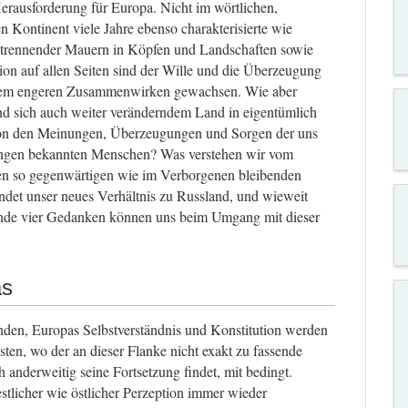
Herausforderung für Europa. Nicht im wörtlichen,
n Kontinent viele Jahre ebenso charakterisierte wie
 trennender Mauern in Köpfen und Landschaften sowie
on auf allen Seiten sind der Wille und die Überzeugung
nem engeren Zusammenwirken gewachsen. Wie aber
nd sich auch weiter veränderndem Land in eigentümlich
von den Meinungen, Überzeugungen und Sorgen der uns
lungen bekannten Menschen? Was verstehen wir vom
en so gegenwärtigen wie im Verborgenen bleibenden
det unser neues Verhältnis zu Russland, und wieweit
gende vier Gedanken können uns beim Umgang mit dieser
as
nden, Europas Selbstverständnis und Konstitution werden
ten, wo der an dieser Flanke nicht exakt zu fassende
anderweitig seine Fortsetzung findet, mit bedingt.
estlicher wie östlicher Perzeption immer wieder