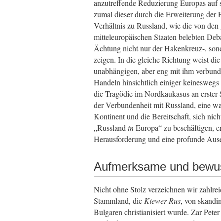
anzutreffende Reduzierung Europas auf s
zumal dieser durch die Erweiterung der 
Verhältnis zu Russland, wie die von de
mitteleuropäischen Staaten belebten De
Ächtung nicht nur der Hakenkreuz-, so
zeigen. In die gleiche Richtung weist 
unabhängigen, aber eng mit ihm verbunde
Handeln hinsichtlich einiger keineswegs 
die Tragödie im Nordkaukasus an erster 
der Verbundenheit mit Russland, eine 
Kontinent und die Bereitschaft, sich nic
„Russland
in
Europa“ zu beschäftigen, e
Herausforderung und eine profunde Ause
Aufmerksame und bewu
Nicht ohne Stolz verzeichnen wir zahlrei
Stammland, die
Kiewer Rus
, von skandi
Bulgaren christianisiert wurde. Zar Pete