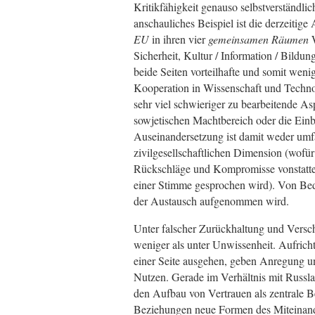
Kritikfähigkeit genauso selbstverständl
anschauliches Beispiel ist die derzeitige
EU
in ihren vier
gemeinsamen Räumen
W
Sicherheit, Kultur / Information / Bildu
beide Seiten vorteilhafte und somit weni
Kooperation in Wissenschaft und Technol
sehr viel schwieriger zu bearbeitende A
sowjetischen Machtbereich oder die Einb
Auseinandersetzung ist damit weder umfa
zivilgesellschaftlichen Dimension (wofür
Rückschläge und Kompromisse vonstatten
einer Stimme gesprochen wird). Von Bed
der Austausch aufgenommen wird.
Unter falscher Zurückhaltung und Versc
weniger als unter Unwissenheit. Aufricht
einer Seite ausgehen, geben Anregung un
Nutzen. Gerade im Verhältnis mit Russla
den Aufbau von Vertrauen als zentrale Be
Beziehungen neue Formen des Miteinand