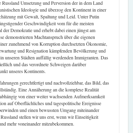
te Russland Umsetzung und Perversion der in dem Land
istischen Ideologie und überzog den Kontinent in einer
chätzung mit Gewalt, Spaltung und Leid. Unter Putin
beängstigender Geschwindigkeit vom für die meisten
 der Demokratie und erhebt dabei einen jüngst am
ise demonstrierten Machtanspruch über die eigenen
iner zunehmend von Korruption durchsetzten Ökonomie,
erwartung und Resignation kämpfenden Bevölkerung und
n in unseren Städten auffällig werdenden Immigranten. Das
ließlich und das verordnete Schweigen darüber
punkt unseres Kontinents.
ahrungen gerechtfertigt und nachvollziehbar, das Bild, das
vollständig. Eine Annäherung an die komplexe Realität
st abhängig von einer weiter wachsenden Aufmerksamkeit
ion auf Oberflächliches und tagespolitische Ereignisse
überwinden und einen bewussten Umgang miteinander
ussland stellen wir uns erst, wenn wir Einseitigkeit
und mehr voneinander mitzubekommen.