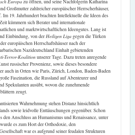
ach Europa
zu öffnen, und seine Nachfolgerin Katharina
nd Großmutter zahlreicher europäischer Herrscherhäuser,
. Im 19. Jahrhundert brachten Intellektuelle die Ideen des
Zeit kümmern sich Berater und internationale
atlichen und marktwirtschaftlichen Ideengutes. Lang ist
und Einbindung, von der
Heiligen Liga
gegen die Türken
 der europäischen Herrschaftshäuser nach der
arbarischen Nazideutschland Einhalt gebietenden
ti-Terror-Koalition
unserer Tage. Dazu treten anregende
nst russischer Provenienz, sowie dieses besondere
er auch in Orten wie Paris, Zürich, London, Baden-Baden
 große Faszination, die Russland auf Abenteurer und
nd Spekulanten ausübt, wovon die zunehmende
lättern zeugt.
antisierten Wahrnehmung stehen Distanz hinsichtlich
lands sowie leidvolle Enttäuschungen gegenüber. Schon
 es den Anschluss an Humanismus und Renaissance, unter
wurde es zum Hort der Orthodoxie, den
 Gesellschaft war es aufgrund seiner feudalen Strukturen