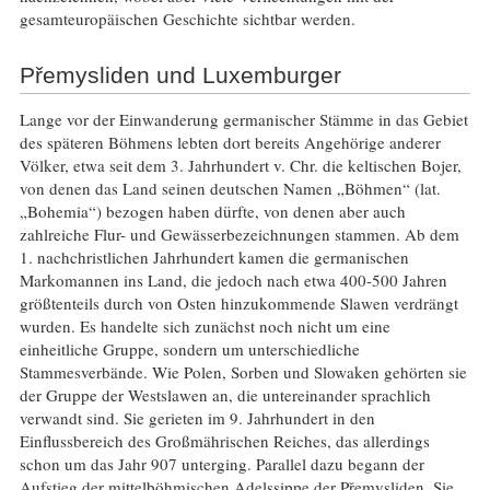
gesamteuropäischen Geschichte sichtbar werden.
Přemysliden und Luxemburger
Lange vor der Einwanderung germanischer Stämme in das Gebiet
des späteren Böhmens lebten dort bereits Angehörige anderer
Völker, etwa seit dem 3. Jahrhundert v. Chr. die keltischen Bojer,
von denen das Land seinen deutschen Namen „Böhmen“ (lat.
„Bohemia“) bezogen haben dürfte, von denen aber auch
zahlreiche Flur- und Gewässerbezeichnungen stammen. Ab dem
1. nachchristlichen Jahrhundert kamen die germanischen
Markomannen ins Land, die jedoch nach etwa 400-500 Jahren
größtenteils durch von Osten hinzukommende Slawen verdrängt
wurden. Es handelte sich zunächst noch nicht um eine
einheitliche Gruppe, sondern um unterschiedliche
Stammesverbände. Wie Polen, Sorben und Slowaken gehörten sie
der Gruppe der Westslawen an, die untereinander sprachlich
verwandt sind. Sie gerieten im 9. Jahrhundert in den
Einflussbereich des Großmährischen Reiches, das allerdings
schon um das Jahr 907 unterging. Parallel dazu begann der
Aufstieg der mittelböhmischen Adelssippe der Přemysliden. Sie