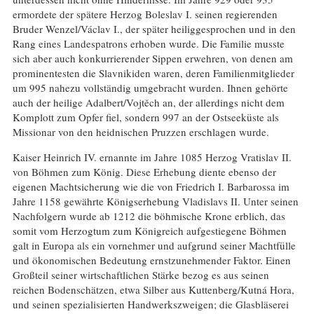
ermordete der spätere Herzog Boleslav I. seinen regierenden
Bruder Wenzel/Václav I., der später heiliggesprochen und in den
Rang eines Landespatrons erhoben wurde. Die Familie musste
sich aber auch konkurrierender Sippen erwehren, von denen am
prominentesten die Slavnikiden waren, deren Familienmitglieder
um 995 nahezu vollständig umgebracht wurden. Ihnen gehörte
auch der heilige Adalbert/Vojtěch an, der allerdings nicht dem
Komplott zum Opfer fiel, sondern 997 an der Ostseeküste als
Missionar von den heidnischen Pruzzen erschlagen wurde.
Kaiser Heinrich IV. ernannte im Jahre 1085 Herzog Vratislav II.
von Böhmen zum König. Diese Erhebung diente ebenso der
eigenen Machtsicherung wie die von Friedrich I. Barbarossa im
Jahre 1158 gewährte Königserhebung Vladislavs II. Unter seinen
Nachfolgern wurde ab 1212 die böhmische Krone erblich, das
somit vom Herzogtum zum Königreich aufgestiegene Böhmen
galt in Europa als ein vornehmer und aufgrund seiner Machtfülle
und ökonomischen Bedeutung ernstzunehmender Faktor. Einen
Großteil seiner wirtschaftlichen Stärke bezog es aus seinen
reichen Bodenschätzen, etwa Silber aus Kuttenberg/Kutná Hora,
und seinen spezialisierten Handwerkszweigen; die Glasbläserei