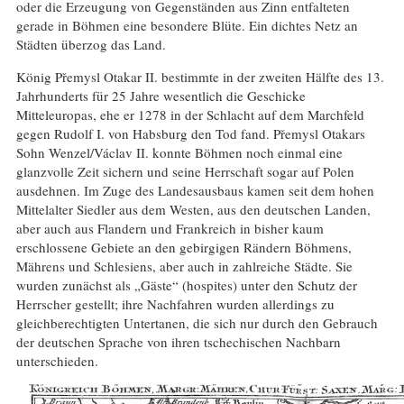
oder die Erzeugung von Gegenständen aus Zinn entfalteten
gerade in Böhmen eine besondere Blüte. Ein dichtes Netz an
Städten überzog das Land.
König Přemysl Otakar II. bestimmte in der zweiten Hälfte des 13.
Jahrhunderts für 25 Jahre wesentlich die Geschicke
Mitteleuropas, ehe er 1278 in der Schlacht auf dem Marchfeld
gegen Rudolf I. von Habsburg den Tod fand. Přemysl Otakars
Sohn Wenzel/Václav II. konnte Böhmen noch einmal eine
glanzvolle Zeit sichern und seine Herrschaft sogar auf Polen
ausdehnen. Im Zuge des Landesausbaus kamen seit dem hohen
Mittelalter Siedler aus dem Westen, aus den deutschen Landen,
aber auch aus Flandern und Frankreich in bisher kaum
erschlossene Gebiete an den gebirgigen Rändern Böhmens,
Mährens und Schlesiens, aber auch in zahlreiche Städte. Sie
wurden zunächst als „Gäste“ (hospites) unter den Schutz der
Herrscher gestellt; ihre Nachfahren wurden allerdings zu
gleichberechtigten Untertanen, die sich nur durch den Gebrauch
der deutschen Sprache von ihren tschechischen Nachbarn
unterschieden.