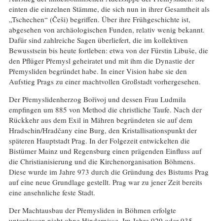
einten die einzelnen Stämme, die sich nun in ihrer Gesamtheit als
„Tschechen“ (Češi) begriffen. Über ihre Frühgeschichte ist,
abgesehen von archäologischen Funden, relativ wenig bekannt.
Dafür sind zahlreiche Sagen überliefert, die im kollektiven
Bewusstsein bis heute fortleben: etwa von der Fürstin Libuše, die
den Pflüger Přemysl geheiratet und mit ihm die Dynastie der
Přemysliden begründet habe. In einer Vision habe sie den
Aufstieg Prags zu einer machtvollen Großstadt vorhergesehen.
Der Přemyslidenherzog Bořivoj und dessen Frau Ludmila
empfingen um 885 von Method die christliche Taufe. Nach der
Rückkehr aus dem Exil in Mähren begründeten sie auf dem
Hradschin/Hradčany eine Burg, den Kristallisationspunkt der
späteren Hauptstadt Prag. In der Folgezeit entwickelten die
Bistümer Mainz und Regensburg einen prägenden Einfluss auf
die Christianisierung und die Kirchenorganisation Böhmens.
Diese wurde im Jahre 973 durch die Gründung des Bistums Prag
auf eine neue Grundlage gestellt. Prag war zu jener Zeit bereits
eine ansehnliche feste Stadt.
Der Machtausbau der Přemysliden in Böhmen erfolgte
unterdessen nicht ohne Hindernisse. Im Jahre 929 oder 935