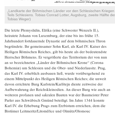
„Landkarte der Böhmischen Länder vor den Schlesischen Kriegen
Teils Schlesiens. Tobias Conrad Lotter, Augsburg, zweite Hälfte 
Tobias Weger)
Die letzte Přemyslidin, Eliška (eine Schwester Wenzels II.),
heiratete Johann von Luxemburg, der eine bis ins frühe 15.
Jahrhundert fortdauernde Dynastie auf dem böhmischen Thron
begründete. Ihr gemeinsamer Sohn Karl, als Karl IV. Kaiser des
Heiligen Römischen Reiches, gilt bis heute als der bedeutendste
Herrscher Böhmens. Er vergrößerte das Territorium der von nun
an so bezeichneten „Länder der Böhmischen Krone“ (Corona
Bohemiæ) um Schlesien und die Ober- und Niederlausitz. Prag,
das Karl IV. erheblich ausbauen ließ, wurde vorübergehend zu
einem Mittelpunkt des Heiligen Römischen Reiches; die unweit
davon errichtete Burg Karlstein/Karlštejn diente zeitweise der
Aufbewahrung der Reichskleinodien. An dieser Burg wie auch an
weiteren profanen und sakralen Bauten war der Baumeister Peter
Parler aus Schwäbisch Gmünd beteiligt. Im Jahre 1344 konnte
Karl IV. die Erhebung Prags zum Erzbistum erreichen, dem die
Bistümer Leitmeritz/Litoměřice und Olmütz/Olomouc