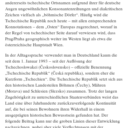
andererseits tschechische Ortsnamen aufgrund ihrer für deutsche
Augen ungewöhnlichen Konsonantenreihungen und diakritischen
Zeichen vielfach als „böhmische Dörfer“. Häufig wird die
Tschechische Republik noch heute – mit allen entsprechenden
Konnotationen – dem „Osten“ Europas zugerechnet, worauf in
der Regel von tschechischer Seite darauf verwiesen wird, dass
Prag/Praha geographisch weiter im Westen liegt als etwa die
österreichische Hauptstadt Wien.
In der Alltagssprache verwendet man in Deutschland kaum die
seit dem 1. Januar 1993 – seit der Auflösung der
Tschechoslowakei (Československo) – offizielle Benennung
„Tschechische Republik“ (Česká republika), sondern eher die
Kurzform „Tschechien“. Die Tschechische Republik setzt sich aus
den historischen Landesteilen Böhmen (Čechy), Mähren
(Morava) und Schlesien (Slezsko) zusammen. Trotz der langen
Zugehörigkeit zu unterschiedlichen Staatenverbänden weist das
Land eine über Jahrhunderte zurückzuverfolgende Kontinuität
auf, die bei seinen Bewohnern ihren Widerhall in einem
ausgeprägten historischen Bewusstsein gefunden hat. Der
folgende Beitrag kann nur die groben Linien dieser Entwicklung
nachzeichnen, wobei aber viele Verflechtungen mit der