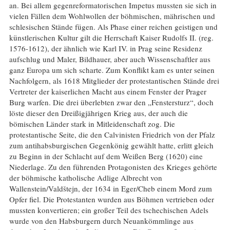
an. Bei allem gegenreformatorischen Impetus mussten sie sich in
vielen Fällen dem Wohlwollen der böhmischen, mährischen und
schlesischen Stände fügen. Als Phase einer reichen geistigen und
künstlerischen Kultur gilt die Herrschaft Kaiser Rudolfs II. (reg.
1576-1612), der ähnlich wie Karl IV. in Prag seine Residenz
aufschlug und Maler, Bildhauer, aber auch Wissenschaftler aus
ganz Europa um sich scharte. Zum Konflikt kam es unter seinen
Nachfolgern, als 1618 Mitglieder der protestantischen Stände drei
Vertreter der kaiserlichen Macht aus einem Fenster der Prager
Burg warfen. Die drei überlebten zwar den „Fenstersturz“, doch
löste dieser den Dreißigjährigen Krieg aus, der auch die
bömischen Länder stark in Mitleidenschaft zog. Die
protestantische Seite, die den Calvinisten Friedrich von der Pfalz
zum antihabsburgischen Gegenkönig gewählt hatte, erlitt gleich
zu Beginn in der Schlacht auf dem Weißen Berg (1620) eine
Niederlage. Zu den führenden Protagonisten des Krieges gehörte
der böhmische katholische Adlige Albrecht von
Wallenstein/Valdštejn, der 1634 in Eger/Cheb einem Mord zum
Opfer fiel. Die Protestanten wurden aus Böhmen vertrieben oder
mussten konvertieren; ein großer Teil des tschechischen Adels
wurde von den Habsburgern durch Neuankömmlinge aus