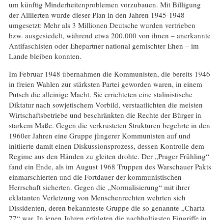
um künftig Minderheitenproblemen vorzubauen. Mit Billigung
der Alliierten wurde dieser Plan in den Jahren 1945-1948
umgesetzt: Mehr als 3 Millionen Deutsche wurden vertrieben
bzw. ausgesiedelt, während etwa 200.000 von ihnen – anerkannte
Antifaschisten oder Ehepartner national gemischter Ehen – im
Lande bleiben konnten.
Im Februar 1948 übernahmen die Kommunisten, die bereits 1946
in freien Wahlen zur stärksten Partei geworden waren, in einem
Putsch die alleinige Macht. Sie errichteten eine stalinistische
Diktatur nach sowjetischem Vorbild, verstaatlichten die meisten
Wirtschaftsbetriebe und beschränkten die Rechte der Bürger in
starkem Maße. Gegen die verkrusteten Strukturen begehrte in den
1960er Jahren eine Gruppe jüngerer Kommunisten auf und
initiierte damit einen Diskussionsprozess, dessen Kontrolle dem
Regime aus den Händen zu gleiten drohte. Der „Prager Frühling“
fand ein Ende, als im August 1968 Truppen des Warschauer Pakts
einmarschierten und die Fortdauer der kommunistischen
Herrschaft sicherten. Gegen die „Normalisierung“ mit ihrer
eklatanten Verletzung von Menschenrechten wehrten sich
Dissidenten, deren bekannteste Gruppe die so genannte „Charta
77“ war. In jenen Jahren erfolgten die nachhaltigsten Eingriffe in