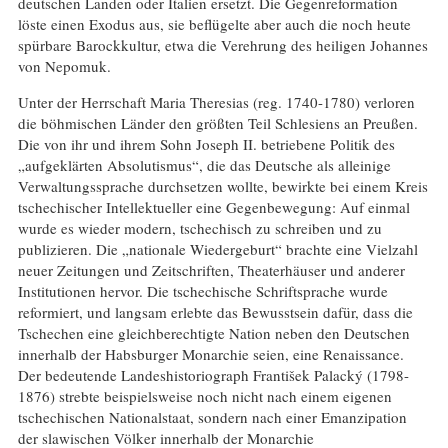
deutschen Landen oder Italien ersetzt. Die Gegenreformation
löste einen Exodus aus, sie beflügelte aber auch die noch heute
spürbare Barockkultur, etwa die Verehrung des heiligen Johannes
von Nepomuk.
Unter der Herrschaft Maria Theresias (reg. 1740-1780) verloren
die böhmischen Länder den größten Teil Schlesiens an Preußen.
Die von ihr und ihrem Sohn Joseph II. betriebene Politik des
„aufgeklärten Absolutismus“, die das Deutsche als alleinige
Verwaltungssprache durchsetzen wollte, bewirkte bei einem Kreis
tschechischer Intellektueller eine Gegenbewegung: Auf einmal
wurde es wieder modern, tschechisch zu schreiben und zu
publizieren. Die „nationale Wiedergeburt“ brachte eine Vielzahl
neuer Zeitungen und Zeitschriften, Theaterhäuser und anderer
Institutionen hervor. Die tschechische Schriftsprache wurde
reformiert, und langsam erlebte das Bewusstsein dafür, dass die
Tschechen eine gleichberechtigte Nation neben den Deutschen
innerhalb der Habsburger Monarchie seien, eine Renaissance.
Der bedeutende Landeshistoriograph František Palacký (1798-
1876) strebte beispielsweise noch nicht nach einem eigenen
tschechischen Nationalstaat, sondern nach einer Emanzipation
der slawischen Völker innerhalb der Monarchie