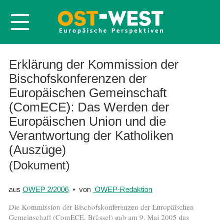
Startseite
Erklärung der Kommission der
Bischofskonferenzen der
Über OWEP
Europäischen Gemeinschaft
Volltexte
(ComECE): Das Werden der
Probeheft
Europäischen Union und die
Nachbestellen
Verantwortung der Katholiken
Abonnieren
(Auszüge)
Kontakt
(Dokument)
aus
OWEP 2/2006
• von
OWEP-Redaktion
Die Kommission der Bischofskonferenzen der Europäischen
Gemeinschaft (ComECE, Brüssel) gab am 9. Mai 2005 das