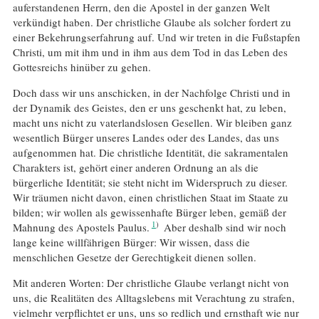
auferstandenen Herrn, den die Apostel in der ganzen Welt
verkündigt haben. Der christliche Glaube als solcher fordert zu
einer Bekehrungserfahrung auf. Und wir treten in die Fußstapfen
Christi, um mit ihm und in ihm aus dem Tod in das Leben des
Gottesreichs hinüber zu gehen.
Doch dass wir uns anschicken, in der Nachfolge Christi und in
der Dynamik des Geistes, den er uns geschenkt hat, zu leben,
macht uns nicht zu vaterlandslosen Gesellen. Wir bleiben ganz
wesentlich Bürger unseres Landes oder des Landes, das uns
aufgenommen hat. Die christliche Identität, die sakramentalen
Charakters ist, gehört einer anderen Ordnung an als die
bürgerliche Identität; sie steht nicht im Widerspruch zu dieser.
Wir träumen nicht davon, einen christlichen Staat im Staate zu
bilden; wir wollen als gewissenhafte Bürger leben, gemäß der
1
Mahnung des Apostels Paulus.
Aber deshalb sind wir noch
lange keine willfährigen Bürger: Wir wissen, dass die
menschlichen Gesetze der Gerechtigkeit dienen sollen.
Mit anderen Worten: Der christliche Glaube verlangt nicht von
uns, die Realitäten des Alltagslebens mit Verachtung zu strafen,
vielmehr verpflichtet er uns, uns so redlich und ernsthaft wie nur