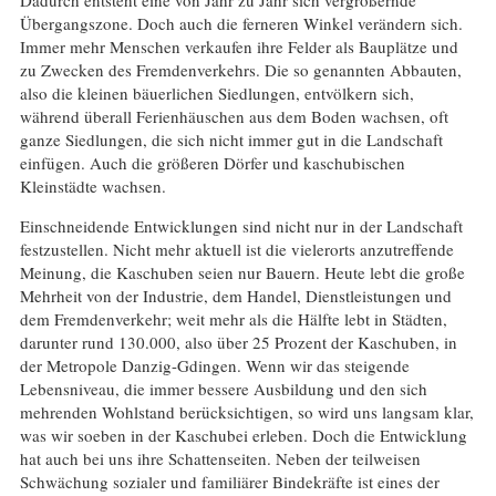
Dadurch entsteht eine von Jahr zu Jahr sich vergrößernde
Übergangszone. Doch auch die ferneren Winkel verändern sich.
Immer mehr Menschen verkaufen ihre Felder als Bauplätze und
zu Zwecken des Fremdenverkehrs. Die so genannten Abbauten,
also die kleinen bäuerlichen Siedlungen, entvölkern sich,
während überall Ferienhäuschen aus dem Boden wachsen, oft
ganze Siedlungen, die sich nicht immer gut in die Landschaft
einfügen. Auch die größeren Dörfer und kaschubischen
Kleinstädte wachsen.
Einschneidende Entwicklungen sind nicht nur in der Landschaft
festzustellen. Nicht mehr aktuell ist die vielerorts anzutreffende
Meinung, die Kaschuben seien nur Bauern. Heute lebt die große
Mehrheit von der Industrie, dem Handel, Dienstleistungen und
dem Fremdenverkehr; weit mehr als die Hälfte lebt in Städten,
darunter rund 130.000, also über 25 Prozent der Kaschuben, in
der Metropole Danzig-Gdingen. Wenn wir das steigende
Lebensniveau, die immer bessere Ausbildung und den sich
mehrenden Wohlstand berücksichtigen, so wird uns langsam klar,
was wir soeben in der Kaschubei erleben. Doch die Entwicklung
hat auch bei uns ihre Schattenseiten. Neben der teilweisen
Schwächung sozialer und familiärer Bindekräfte ist eines der