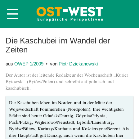
Startseite
Die Kaschubei im Wandel der
Zeiten
Über OWEP
Volltexte
aus
OWEP 1/2009
• von
Piotr Dziekanowski
Probeheft
Der Autor ist der leitende Redakteur der Wochenschrift „Kurier
Nachbestellen
Bytowski“ (Bytów/Polen) und schreibt auf polnisch und
kaschubisch.
Abonnieren
Kontakt
Die Kaschuben leben im Norden und in der Mitte der
Wojewodschaft Pommerellen (Nordpolen). Ihre wichtigsten
Städte sind heute Gdańsk/Danzig, Gdynia/Gdynia,
Puck/Putzig, Wejherowo/Neustadt, Lębork/Lauenburg,
Bytów/Bütow, Kartuzy/Karthaus und Kościerzyna/Berent. Als
ihre Hauptstadt gilt Danzig, auch wenn die Kaschuben hier