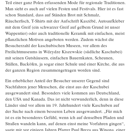
Teil einer ganz Polen erfassenden Mode für regionale Traditionen.
Man sieht es auch auf vielen Festen und Festivals. Hier ist es fast
schon Standard, dass auf Ständen Brot mit Schmalz,
Räucherfisch, T-Shirts mit der Aufschrift Kaszëbë, Autoaufkleber
mit dem Greif (ein schwarzer Greif auf gelbem Grund ist unser
Wappentier) oder auch traditionelle Keramik mit einfachen, meist
pflanzlichen Motiven angeboten werden. Zudem wächst die
Besucherzahl der kaschubischen Museen, vor allem des
Freilichtmuseums in Wdzydze Kiszewskie (südliche Kaschubei)
mit seinen Gutshäusern, einfachen Bauernkaten, Scheunen,
Ställen, Backöfen, ja sogar einer Schule und einer Kirche, die aus
der ganzen Region zusammengetragen worden sind.
Ein erheblicher Anteil der Besucher unserer Gegend sind
Nachfahren jener Menschen, die einst aus der Kaschubei
ausgewandert sind. Besonders viele kommen aus Deutschland,
den USA und Kanada. Das ist nicht verwunderlich, denn in diese
Länder sind vor allem im 19. Jahrhundert viele Kaschuben auf
der Suche nach einem besseren Leben ausgewandert. „Für mich
ist es ein besonderes Gefühl, wenn ich auf denselben Pfaden und
Straßen wandeln kann, auf denen einst meine Vorfahren gingen“,
sagte mir vor einigen Jahren Pfarrer Paul Breza aus Winona, einer