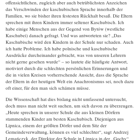
offensichtlichen, zugleich aber auch betrüblichsten Anzeichen
das Verschwinden der kaschubischen Sprache innerhalb der
Familien, wo sie bisher ihren festesten Rückhalt besaß. Die Eltern
sprechen mit ihren Kindern immer seltener Kaschubisch. Ich
habe einige Menschen aus der Gegend von Bytów (westliche
Kaschubei) danach gefragt. Und was antworteten sie? „Das
Kaschubische wird den Kindern in der Schule nur schaden. Auch
ich hatte Probleme. Ich habe polnische und kaschubische
Ausdrücke durcheinander gebracht, was von unseren Lehrern
nicht gerne gesehen wurde“ – so lautete die häufigste Antwort,
motiviert durch die schlechten persönlichen Erinnerungen und
die in vielen Kreisen vorherrschende Ansicht, dass die Sprache
der Eltern in der heutigen Welt ein Anachronismus sei, noch dazu
oft einer, für den man sich schämen müsse.
Die Wissenschaft hat dies bislang nicht umfassend untersucht,
doch muss man nicht weit suchen, um sich davon zu überzeugen.
„Heute sprechen in unserer Schule die aus kleinen Dörfern
stammenden Kinder am besten Kaschubisch. Diejenigen aus
Lipnica, einem der größten Dörfer und dem Sitz der
Gemeindeverwaltung, können es viel schlechter“, sagt Andrzej
Lemańczyk, der Direktor der Schule in Lipnica in der „Gochy“