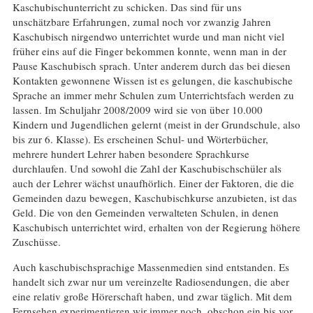
Kaschubischunterricht zu schicken. Das sind für uns
unschätzbare Erfahrungen, zumal noch vor zwanzig Jahren
Kaschubisch nirgendwo unterrichtet wurde und man nicht viel
früher eins auf die Finger bekommen konnte, wenn man in der
Pause Kaschubisch sprach. Unter anderem durch das bei diesen
Kontakten gewonnene Wissen ist es gelungen, die kaschubische
Sprache an immer mehr Schulen zum Unterrichtsfach werden zu
lassen. Im Schuljahr 2008/2009 wird sie von über 10.000
Kindern und Jugendlichen gelernt (meist in der Grundschule, also
bis zur 6. Klasse). Es erscheinen Schul- und Wörterbücher,
mehrere hundert Lehrer haben besondere Sprachkurse
durchlaufen. Und sowohl die Zahl der Kaschubischschüler als
auch der Lehrer wächst unaufhörlich. Einer der Faktoren, die die
Gemeinden dazu bewegen, Kaschubischkurse anzubieten, ist das
Geld. Die von den Gemeinden verwalteten Schulen, in denen
Kaschubisch unterrichtet wird, erhalten von der Regierung höhere
Zuschüsse.
Auch kaschubischsprachige Massenmedien sind entstanden. Es
handelt sich zwar nur um vereinzelte Radiosendungen, die aber
eine relativ große Hörerschaft haben, und zwar täglich. Mit dem
Fernsehen experimentieren wir immer noch, obschon ein bis vor