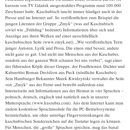
kurzem von TV Gdańsk ausgestrahltes Programm rund 100.000
Zuschauer hatte. Kaschubisch taucht immer häufiger auch in der
Presse und im Internet auf. So veröffentlichen zum Beispiel die
jungen Literaten der Gruppe „Zmyk“ (was auf Kaschubisch
soviel wie „Frühling“ bedeutet) Informationen über sich und
Auszüge aus ihren Werken auf einer ausschließlich
kaschubischen Seite (www.zmyk.net). „Wir veröffentlichen Texte
junger Autoren, Lyrik und Prosa. Die einen sind besser, andere
nicht ganz so gut. Und nicht nur Menschen aus der Kaschubei,
sondern aus der ganzen Welt schauen bei uns vorbei“, sagt einer
der führenden Köpfe dieser Gruppe, der Feuilletonist, Dichter und
Kabarettist Roman Dreżdżon aus Puck (nördliche Kaschubei).
Sein Hamburger Bekannter Marek Kwidzyński verwaltet die Seite
von „Zmyk“ aus der Ferne und betreibt außerdem eine
Internetseite mit Informationen aus der Heimat in vier Sprachen –
polnisch, deutsch, englisch und natürlich auch in unserer
Muttersprache (www.kaszubia.com). Aus dem Internet kann man
zudem kostenlose Sprachmodule für die PC-Betriebssysteme
herunterladen, um ohne unnötige Fingerverrenkungen die
kaschubischen Sonderzeichen auf die Tastatur legen zu können.
Für Menschen, die „große“ Sprachen sprechen, mag das banal