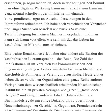
erscheinen, ja sogar lächerlich, doch in der heutigen Zeit kommt
man ohne digitales Werkzeug kaum mehr aus. Ja, nun kann man
ganz normal schreiben oder im Internet miteinander
korrespondieren, sogar an Auseinandersetzungen in den
Internetforen teilnehmen. Ich habe nach verschiedenen Versuchen
und langer Suche von Marek Kwidzyńskis Seite eine
Tastaturbelegung für meinen Mac heruntergeladen, und man
kann sich kaum vorstellen, wie sehr mir das das Leben im
kaschubischen Mikrokosmos erleichtert.
Eine wahre Renaissance erlebt aber eine andere alte Bastion der
kaschubischen Literatursprache – das Buch. Die Zahl der
Publikationen ist im Vergleich zur kommunistischen Zeit
ungemein angestiegen. Früher war dafür fast ausschließlich die
Kaschubisch-Pommersche Vereinigung zuständig. Heute gibt es
neben dieser verdienten Organisation eine ganze Reihe anderer
Verlage, von dem wissenschaftlich arbeitenden Kaschubischen
Institut bis hin zu privaten Verlagen wie „Czec“, „Rost“ oder
„Region“ und einigen anderen. Jahr für Jahr wachsen die
Buchhandelsregale um einige Dutzend bis zu über hundert
Neuerscheinungen zu Geschichte, Gegenwart, Fremdenverkehr
oder Literatur auf Kaschubisch. Die kaschubische Literatur lebt