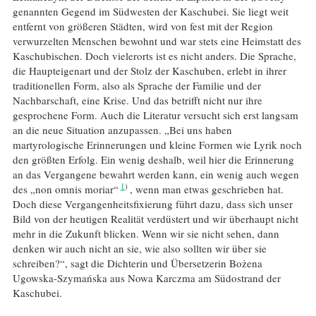
genannten Gegend im Südwesten der Kaschubei. Sie liegt weit
entfernt von größeren Städten, wird von fest mit der Region
verwurzelten Menschen bewohnt und war stets eine Heimstatt des
Kaschubischen. Doch vielerorts ist es nicht anders. Die Sprache,
die Haupteigenart und der Stolz der Kaschuben, erlebt in ihrer
traditionellen Form, also als Sprache der Familie und der
Nachbarschaft, eine Krise. Und das betrifft nicht nur ihre
gesprochene Form. Auch die Literatur versucht sich erst langsam
an die neue Situation anzupassen. „Bei uns haben
martyrologische Erinnerungen und kleine Formen wie Lyrik noch
den größten Erfolg. Ein wenig deshalb, weil hier die Erinnerung
an das Vergangene bewahrt werden kann, ein wenig auch wegen
1
des „non omnis moriar“
, wenn man etwas geschrieben hat.
Doch diese Vergangenheitsfixierung führt dazu, dass sich unser
Bild von der heutigen Realität verdüstert und wir überhaupt nicht
mehr in die Zukunft blicken. Wenn wir sie nicht sehen, dann
denken wir auch nicht an sie, wie also sollten wir über sie
schreiben?“, sagt die Dichterin und Übersetzerin Bożena
Ugowska-Szymańska aus Nowa Karczma am Südostrand der
Kaschubei.