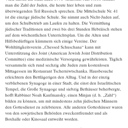
man die Zahl der Juden, die heute hier leben und zum
überwiegenden Teil Russisch sprechen. Die Mittelschule Nr. 41
ist die einzige jüdische Schule. Sie nimmt auch Nicht-Juden auf,
um den Schulbetrieb am Laufen zu halten. Die Vermittlung
jüdischer Traditionen und zwei bis drei Stunden Hebräisch stehen
auf dem wöchentlichen Unterrichtsplan. Um die Alten und
Hilfsbedürftigen kümmern sich einige Vereine. Der
Wohltätigkeitsverein „Chessed Schuschana“ kann mit
Unterstützung des Joint (American Jewish Joint Distribution
Committee) eine medizinische Versorgung gewährleisten. Täglich
versammeln sich rund sechzig alte Juden zum kostenlosen
Mittagessen im Restaurant Tscherniwtschanka. Hausbesuche
erleichtern den Bettlägerigen den Alltag. Und in der einzig
verbliebenen Synagoge in einer Stadt, die einst den Israelitischen
Tempel, die Große Synagoge und siebzig Bethäuser beherbergte,
hofft Rabbiner Noah Kaufmansky, einen Minjan (d. h. „Zahl“)
bilden zu können, um mit mindestens zehn jüdischen Männern
den Gottesdienst zu zelebrieren. Alle anderen Gotteshäuser waren
von den sowjetischen Behörden zweckentfremdet und als
Boxhalle oder Kinosaal entweiht worden.