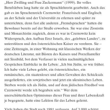
„Herr Zwilling und Frau Zuckermann“ (1999). Ihr volles
Berufsleben lang hatte sie als Sprachlehrerin gearbeitet. Auch das
gab es im Sprachenreich Czernowitz: Französisch und Englisch
an der Schule und der Universität zu erlernen und später zu
unterrichten, denn fast alle anderen „Fremdsprachen“ hatten die
Bewohner bereits auf der Straße erworben. Sie war eine Zionistin
und Monarchistin zugleich, denn es war in Czernowitz kein
Widerspruch, den Aufbau Erez Israels, des „gelobten Landes“, zu
unterstützen und den österreichischen Kaiser zu verehren. Sie –
eine Zeitzeugin, in einer Wohnung mit klassischen Werken der
deutschen Literatur, mit Büsten des Kaisers und Porzellanteller
mit Sissibild, bot dem Verfasser in vielen nachmittäglichen
Gesprächen Einblicke in ihr Leben: „Ich bin Jüdin, so wie früher.
Ich habe viele Leben gelebt, ein österreichisches, ein
rumänisches, ein staatenloses und allen Gewalten des Schicksals
ausgeliefertes, ein sowjetisches und jetzt ein ukrainisches Leben.
Sterben werde ich als Jüdin, und auf dem jüdischen Friedhof von
Czernowitz werde ich begraben sein.“ Wer dem
unerschütterlichen Optimismus dieser Frau und ihrer Lebenskraft
je begegnete, hatte eine Lektion für das Leben gelernt.
Viele haben die Stadt nach 1991 verlassen. Auf 3.000 schätzt