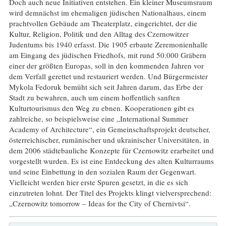
Doch auch neue Initiativen entstehen. Ein kleiner Museumsraum
wird demnächst im ehemaligen jüdischen Nationalhaus, einem
prachtvollen Gebäude am Theaterplatz, eingerichtet, der die
Kultur, Religion, Politik und den Alltag des Czernowitzer
Judentums bis 1940 erfasst. Die 1905 erbaute Zeremonienhalle
am Eingang des jüdischen Friedhofs, mit rund 50.000 Gräbern
einer der größten Europas, soll in den kommenden Jahren vor
dem Verfall gerettet und restauriert werden. Und Bürgermeister
Mykola Fedoruk bemüht sich seit Jahren darum, das Erbe der
Stadt zu bewahren, auch um einem hoffentlich sanften
Kulturtourismus den Weg zu ebnen. Kooperationen gibt es
zahlreiche, so beispielsweise eine „International Summer
Academy of Architecture“, ein Gemeinschaftsprojekt deutscher,
österreichischer, rumänischer und ukrainischer Universitäten, in
dem 2006 städtebauliche Konzepte für Czernowitz erarbeitet und
vorgestellt wurden. Es ist eine Entdeckung des alten Kulturraums
und seine Einbettung in den sozialen Raum der Gegenwart.
Vielleicht werden hier erste Spuren gesetzt, in die es sich
einzutreten lohnt. Der Titel des Projekts klingt vielversprechend:
„Czernowitz tomorrow – Ideas for the City of Chernivtsi“.