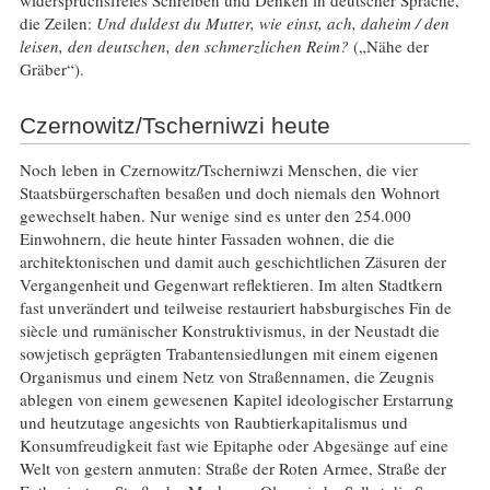
widerspruchsfreies Schreiben und Denken in deutscher Sprache,
die Zeilen:
Und duldest du Mutter, wie einst, ach, daheim / den
leisen, den deutschen, den schmerzlichen Reim?
(„Nähe der
Gräber“).
Czernowitz/Tscherniwzi heute
Noch leben in Czernowitz/Tscherniwzi Menschen, die vier
Staatsbürgerschaften besaßen und doch niemals den Wohnort
gewechselt haben. Nur wenige sind es unter den 254.000
Einwohnern, die heute hinter Fassaden wohnen, die die
architektonischen und damit auch geschichtlichen Zäsuren der
Vergangenheit und Gegenwart reflektieren. Im alten Stadtkern
fast unverändert und teilweise restauriert habsburgisches Fin de
siècle und rumänischer Konstruktivismus, in der Neustadt die
sowjetisch geprägten Trabantensiedlungen mit einem eigenen
Organismus und einem Netz von Straßennamen, die Zeugnis
ablegen von einem gewesenen Kapitel ideologischer Erstarrung
und heutzutage angesichts von Raubtierkapitalismus und
Konsumfreudigkeit fast wie Epitaphe oder Abgesänge auf eine
Welt von gestern anmuten: Straße der Roten Armee, Straße der