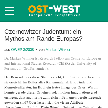
Startseite
Czernowitzer Judentum: ein
Mythos am Rande Europas?
Über OWEP
Volltexte
aus
OWEP 3/2008
• von
Markus Winkler
Probeheft
Dr. Markus Winkler ist Research Fellow am Centre for European
Nachbestellen
and International Studies Research (CEISR) der University of
Portsmouth (Großbritannien).
Abonnieren
Der Reisende, der diese Stadt besucht, kennt sie schon, bevor er
Kontakt
sie erreicht. Im Koffer altes Kartenmaterial, Bildbände und
Memorienliteratur, im Kopf ein festes Image des Ortes. Warum
konnte gerade dieser Ort einen solch hohen Imaginationsgrad
erringen, dass auch seine zahlreichen Beinamen bereits Legende
geworden sind? Oder lassen sich die vielen Attribute –
„Jerusalem am Pruth“, „Klein-Wien“, „Schweiz des Ostens“, „das