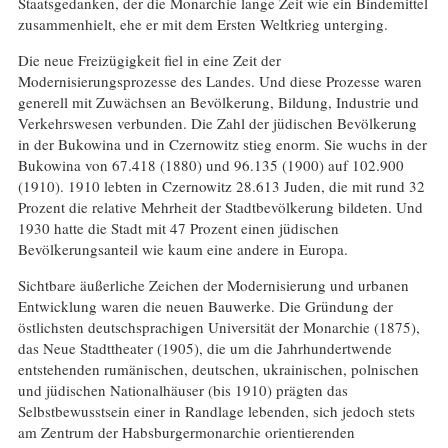
Staatsgedanken, der die Monarchie lange Zeit wie ein Bindemittel
zusammenhielt, ehe er mit dem Ersten Weltkrieg unterging.
Die neue Freizügigkeit fiel in eine Zeit der
Modernisierungsprozesse des Landes. Und diese Prozesse waren
generell mit Zuwächsen an Bevölkerung, Bildung, Industrie und
Verkehrswesen verbunden. Die Zahl der jüdischen Bevölkerung
in der Bukowina und in Czernowitz stieg enorm. Sie wuchs in der
Bukowina von 67.418 (1880) und 96.135 (1900) auf 102.900
(1910). 1910 lebten in Czernowitz 28.613 Juden, die mit rund 32
Prozent die relative Mehrheit der Stadtbevölkerung bildeten. Und
1930 hatte die Stadt mit 47 Prozent einen jüdischen
Bevölkerungsanteil wie kaum eine andere in Europa.
Sichtbare äußerliche Zeichen der Modernisierung und urbanen
Entwicklung waren die neuen Bauwerke. Die Gründung der
östlichsten deutschsprachigen Universität der Monarchie (1875),
das Neue Stadttheater (1905), die um die Jahrhundertwende
entstehenden rumänischen, deutschen, ukrainischen, polnischen
und jüdischen Nationalhäuser (bis 1910) prägten das
Selbstbewusstsein einer in Randlage lebenden, sich jedoch stets
am Zentrum der Habsburgermonarchie orientierenden