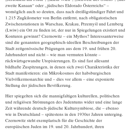
zweite Kanaan“ oder „jüdisches Eldorado Österreichs“ –
womöglich auch so deuten, dass nach dreißigstündiger Fahrt und
1.215 Zugkilometer von Berlin entfernt, nach obligatorischen
Zwischenstationen in Warschau, Krakau, Przemyśl und Lemberg
(Lwiw) ein Ort zu finden ist, der nur in Spiegelungen existiert und
Konturen gewinnt? Czernowitz – ein Mythos? Interessanterweise
sind die genannten geographisch-ideellen Beschreibungen der
Stadt zeitgenössische Prägungen aus dem 19. und frühen 20.
Jahrhundert und nicht – wie man vermuten könnte –
rückwärtsgewandte Utopisierungen. Es sind fast allesamt
bildhafte Zuspitzungen, in denen sich zwei Charakteristika der
Stadt manifestieren: ein Mikrokosmos der habsburgischen
Vielvölkermonarchie und – dies vor allem – eine exponierte
Stellung der jüdischen Bevölkerung.
Hier spiegelten sich die mannigfaltigen kulturellen, politischen
und religiösen Strömungen des Judentums wider und eine lange
Zeit währende deutsch-jüdische Kultursymbiose, die – ebenso
wie in Deutschland – spätestens in den 1930er Jahren unterging.
Czernowitz steht exemplarisch für die Geschichte der
europäischen Juden im 19. und 20. Jahrhundert, ihren