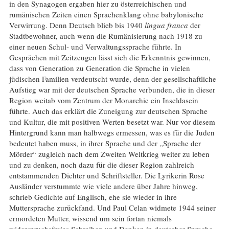
in den Synagogen ergaben hier zu österreichischen und
rumänischen Zeiten einen Sprachenklang ohne babylonische
Verwirrung. Denn Deutsch blieb bis 1940
lingua franca
der
Stadtbewohner, auch wenn die Rumänisierung nach 1918 zu
einer neuen Schul- und Verwaltungssprache führte. In
Gesprächen mit Zeitzeugen lässt sich die Erkenntnis gewinnen,
dass von Generation zu Generation die Sprache in vielen
jüdischen Familien verdeutscht wurde, denn der gesellschaftliche
Aufstieg war mit der deutschen Sprache verbunden, die in dieser
Region weitab vom Zentrum der Monarchie ein Inseldasein
führte. Auch das erklärt die Zuneigung zur deutschen Sprache
und Kultur, die mit positiven Werten besetzt war. Nur vor diesem
Hintergrund kann man halbwegs ermessen, was es für die Juden
bedeutet haben muss, in ihrer Sprache und der „Sprache der
Mörder“ zugleich nach dem Zweiten Weltkrieg weiter zu leben
und zu denken, noch dazu für die dieser Region zahlreich
entstammenden Dichter und Schriftsteller. Die Lyrikerin Rose
Ausländer verstummte wie viele andere über Jahre hinweg,
schrieb Gedichte auf Englisch, ehe sie wieder in ihre
Muttersprache zurückfand. Und Paul Celan widmete 1944 seiner
ermordeten Mutter, wissend um sein fortan niemals