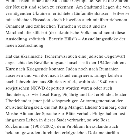
Enthusiasten, Straße der Moskauer Olympiade. Selbst die Spuren
der Neuzeit sind schon zu erkennen. Am Stadtrand liegen die von
vermögenden Ukrainern errichteten Einfamilienhäuser – teilweise
mit schlichten Fassaden, doch bisweilen auch mit übertriebenem
Ornament und zahlreichen Türmchen verziert und ins
Märchenhafte stilisiert (der ukrainische Volksmund nennt diese
Ansiedlung spöttisch „Beverly Hills“) – Ausstellungsstücke der
neuen Zeitrechnung.
Hat das ukrainische Tscherniwzi auch eine jüdische Gegenwart
angesichts des Bevölkerungsaustauschs seit den 1940er Jahren?
Kurz nach Kriegsende konnten Juden noch nach Rumänien
ausreisen und von dort nach Israel emigrieren. Einige kehrten
nach Jahrzehnten aus Sibirien zurück, wohin sie 1940 vom
sowjetischen NKWD deportiert worden waren oder auch
flüchteten, so wie Josef Burg, 96jährig und fast erblindet, letzter
Überlebender jener jiddischsprachigen Autorengeneration der
Zwischenkriegszeit, die mit Itzig Manger, Elieser Steinbarg oder
Moshe Altman der Sprache zur Blüte verhalf. Einige haben fast
ihr ganzes Leben in dieser Stadt verbracht, so wie Rosa
Zuckermann (1908-2002), dem Publikum hierzulande auch
bekannt geworden durch den erfolgreichen Dokumentarfilm