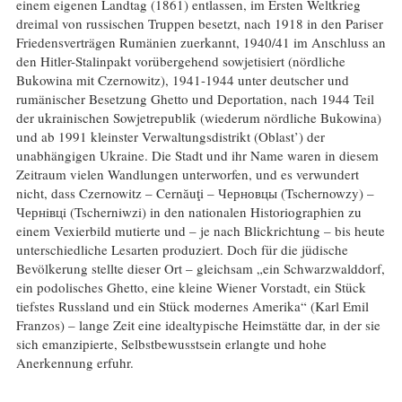
einem eigenen Landtag (1861) entlassen, im Ersten Weltkrieg
dreimal von russischen Truppen besetzt, nach 1918 in den Pariser
Friedensverträgen Rumänien zuerkannt, 1940/41 im Anschluss an
den Hitler-Stalinpakt vorübergehend sowjetisiert (nördliche
Bukowina mit Czernowitz), 1941-1944 unter deutscher und
rumänischer Besetzung Ghetto und Deportation, nach 1944 Teil
der ukrainischen Sowjetrepublik (wiederum nördliche Bukowina)
und ab 1991 kleinster Verwaltungsdistrikt (Oblast’) der
unabhängigen Ukraine. Die Stadt und ihr Name waren in diesem
Zeitraum vielen Wandlungen unterworfen, und es verwundert
nicht, dass Czernowitz – Cernăuţi – Черновцы (Tschernowzy) –
Чернiвцi (Tscherniwzi) in den nationalen Historiographien zu
einem Vexierbild mutierte und – je nach Blickrichtung – bis heute
unterschiedliche Lesarten produziert. Doch für die jüdische
Bevölkerung stellte dieser Ort – gleichsam „ein Schwarzwalddorf,
ein podolisches Ghetto, eine kleine Wiener Vorstadt, ein Stück
tiefstes Russland und ein Stück modernes Amerika“ (Karl Emil
Franzos) – lange Zeit eine idealtypische Heimstätte dar, in der sie
sich emanzipierte, Selbstbewusstsein erlangte und hohe
Anerkennung erfuhr.