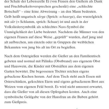
der Schale der Lebenszelle Ei (von Frauen den Gießern als Dank
und Fruchtbarkeitsversprechen geschenkt) eine „schlechte
Botschaft“ – eine feine Abweisung – an den Mann bedeuten.
Gelb heißt ungarisch
sárga
(Sprich:
schaarga
), das wurzelgleich
mit
sár
(= Schlamm, sprich: Schaar) ist und auch in der
Volksliedersymbolik als schlechtes Nass-Symbol die
Unmöglichkeit der Liebe bedeutet. Nachdem die Männer von den
eigenen Frauen auf diese Weise „geprüft“ wurden, darf jung und
alt aufbrechen, um einzeln oder in Gruppen die weiblichen
Bekannten von jung bis alt im Ort zu begießen.
Nach dem Ostergießen werden die Gießer an den Familientisch
gebeten und normal mit Pálinka (Obstbrand) aus eigenem Obst
und Hauswein, die Kinder mit Obstsäften aus dem eigenen
Garten bewirtet. Die begossenen Töchter reichen eigens
gebackene Kuchen herum. Auf dem Tisch steht auch Essen mit
Osterschinken, gekochten Eiern und eigens gebackenem Brot aus
Weizen vom eigenen Feld bereit. Es wird nicht umsonst erwartet,
dass die Gießer von all diesen Opfergaben kosten. Auch eine
symbolische Geldgabe von der Hausfrau an die Buben gehört
zum Gießpreis.