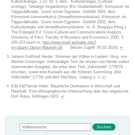
KulturÖkologie, 1-23. Nr. 1; ders.: Kultúrökológia. (Cultural
ecology). Tantárgyi forgatókönyv (Ein Studienbehelf). Környezet- és
Tájgazdálkodás. Szent István Egyetem. Gödöllő 2001; ders.:
Környezeti kommunikáció (Umweltkommunikation). Környezet- és
Tájgazdálkodás. Szent István Egyetem. Gödöllő 2002; ders.:
Kulturökologie und Umweltkommunikation. In: Á. Borgulya (Hrsg.):
The Enlarged EU: Cross-Cultural and Communications Aspects.
University of Pécs. Faculty of Business and Economics 2005, S.
205-223 (auch in:
http://www.moef.eu/index.php?
m=1&am=2&mp=45&mpf=26
(letzter Zugriff: 05.03.2015).
↩︎
Johann Gottfried Herder: Stimmen der Völker in Liedern. Hrsg. von
Werner Creutzinger. Vollständiger Text der letzten von Herder selbst
stammenden Ausgabe, die unter dem Titel „Volkslieder“ 1778/79
erschien, sowie eine Auswahl aus der früheren Sammlung „Alte
Volkslieder“ (1774) und dem Nachlass. Leipzig o. J.
↩︎
Edit Fél/Tamás Hofer: Bäuerliche Denkweise in Wirtschaft und
Haushalt. Eine ethnographische Untersuchung über das ungarische
Dorf Átány. Göttingen 1972.
↩︎
Suchformular
Suche