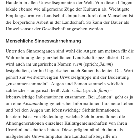
Handeln in allen Umweltsegmenten der Welt. Von diesen hängen
lokale ebenso wie allgemeine Züge der Kulturen ab. Wichtigste
Empfangsform von Landschaftsimpulsen durch den Menschen ist
die körperliche Arbeit in der Landschaft. So kann der Bauer als
Umweltsensor der Gesellschaft angesehen werden.
Menschliche Sinneswahrnehmung
Unter den Sinnesorganen sind wohl die Augen am meisten für die
Wahrnehmung der ganzheitlichen Landschaft spezialisiert. Dies
wird auch im ungarischen Namen
szem
(sprich:
ßämm
)
festgehalten, der im Ungarischen auch Samen bedeutet. Das Wort
gehört zur weitverzweigten Urwurzelgruppe mit der Bedeutung
„zusammensammeln“. Augen und Samen sammeln wirklich
zahlreiche – ungarisch heißt Zahl
szám
(sprich:
ßam
) –
lebenswichtige Informationen zusammen. Bei „Samen“ geht es ja
um eine An
samm
lung genetischer Informationen fürs neue Leben
und bei den Augen um lebenswichtige Sichtinformationen.
Insofern ist es von Bedeutung, welche Sichtinformationen die
Ahnengenerationen einzelner Kulturgemeinschaften von ihren
Urwohnlandschaften hatten. Diese prägten nämlich dann als
maßgebende Umweltimpulse ihre Landschaftsbegriffe im