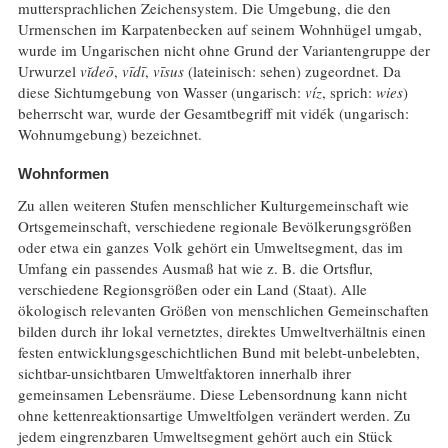
muttersprachlichen Zeichensystem. Die Umgebung, die den
Urmenschen im Karpatenbecken auf seinem Wohnhügel umgab,
wurde im Ungarischen nicht ohne Grund der Variantengruppe der
Urwurzel
vĭdeō
,
vīdī
,
vīsus
(lateinisch: sehen) zugeordnet. Da
diese Sichtumgebung von Wasser (ungarisch:
víz
, sprich:
wies
)
beherrscht war, wurde der Gesamtbegriff mit vidék (ungarisch:
Wohnumgebung) bezeichnet.
Wohnformen
Zu allen weiteren Stufen menschlicher Kulturgemeinschaft wie
Ortsgemeinschaft, verschiedene regionale Bevölkerungsgrößen
oder etwa ein ganzes Volk gehört ein Umweltsegment, das im
Umfang ein passendes Ausmaß hat wie z. B. die Ortsflur,
verschiedene Regionsgrößen oder ein Land (Staat). Alle
ökologisch relevanten Größen von menschlichen Gemeinschaften
bilden durch ihr lokal vernetztes, direktes Umweltverhältnis einen
festen entwicklungsgeschichtlichen Bund mit belebt-unbelebten,
sichtbar-unsichtbaren Umweltfaktoren innerhalb ihrer
gemeinsamen Lebensräume. Diese Lebensordnung kann nicht
ohne kettenreaktionsartige Umweltfolgen verändert werden. Zu
jedem eingrenzbaren Umweltsegment gehört auch ein Stück