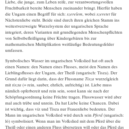
Liebe, die junge, zum Leben reife, zur verantwortungsvollen
Fruchtbarkeit bereite Menschen zueinander bringt. Hierfür haben
die Ungarn einen Begriff für sich:
szerelem
, wobei
szeretet
für
Nächstenliebe steht. Beide sind durch ihren gleichen Stamm ins
weitestverzweigte Wurzelsystem der ungarischen Sprache
integriert, deren Varianten mit grundlegenden Menschenpflichten
von Selbstbefleißigung über Kindergebären bis zur
mathematischen Multiplikation weitläufige Bedeutungsfelder
umfassen.
Symbolisches Wasser im ungarischen Volkslied hat oft auch
einen Namen: den Namen eines Flusses, meist den Namen des
Lieblingsflusses der Ungarn, der Theiß (ungarisch: Tisza). Der
Grund dafür liegt darin, dass der Flussname
Tisza
wurzelgleich
mit
tiszta
(= rein, sauber, ehrlich, aufrichtig) ist. Liebe muss
nämlich opferbereit und rein sein, sonst kann sie nach der
Schöpfungsordnung keine Früchte tragen. Flusswasser wird aber
mal auch trübe und unrein. Da hat Liebe keine Chancen. Dabei
ist wichtig, dass víz und Tisza nur Frauenliebe bedeuten. Der
Mann im ungarischen Volkslied wird durch sein
Pferd
(ungarisch:
ló) symbolisiert. Wenn man im Volkslied mit dem Pferd über die
Theiß oder einen anderen Fluss übersetzen will oder das Pferd das