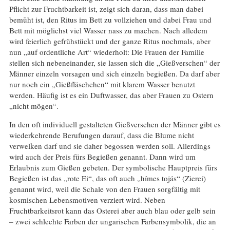
Pflicht zur Fruchtbarkeit ist, zeigt sich daran, dass man dabei
bemüht ist, den Ritus im Bett zu vollziehen und dabei Frau und
Bett mit möglichst viel Wasser nass zu machen. Nach alledem
wird feierlich gefrühstückt und der ganze Ritus nochmals, aber
nun „auf ordentliche Art“ wiederholt: Die Frauen der Familie
stellen sich nebeneinander, sie lassen sich die „Gießverschen“ der
Männer einzeln vorsagen und sich einzeln begießen. Da darf aber
nur noch ein „Gießfläschchen“ mit klarem Wasser benutzt
werden. Häufig ist es ein Duftwasser, das aber Frauen zu Ostern
„nicht mögen“.
In den oft individuell gestalteten Gießverschen der Männer gibt es
wiederkehrende Berufungen darauf, dass die Blume nicht
verwelken darf und sie daher begossen werden soll. Allerdings
wird auch der Preis fürs Begießen genannt. Dann wird um
Erlaubnis zum Gießen gebeten. Der symbolische Hauptpreis fürs
Begießen ist das „rote Ei“, das oft auch „hímes tojás“ (Zierei)
genannt wird, weil die Schale von den Frauen sorgfältig mit
kosmischen Lebensmotiven verziert wird. Neben
Fruchtbarkeitsrot kann das Osterei aber auch blau oder gelb sein
– zwei schlechte Farben der ungarischen Farbensymbolik, die an