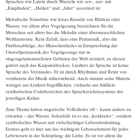
Sprachen wie Latein durch Wurzeln wie
sen-
,
san-
mit
„Empfinden“, „Heilen“ und „Alter“ assoziiert ist.
Melodische Naturtöne wie leises Rasseln von Blättern oder
Wasser, vor allem aber Vogelgesang bezeichnen für die
Menschen seit alters her die Melodie einer übermenschlichen
Weltharmonie. Kein Zufall, dass eine Pentatonik, also die
Fünftonabfolge, des Menschenliedes in Entsprechung der
Umweltpentatonik des Vogelgesangs nur in
singvogelartenreichsten Gebieten der Welt existiert; zu diesen
gehört auch das Karpatenbecken. Liedtext als Sprache ist keine
Sprache des Verstandes. Er ist durch Rhythmus und Reim von
vornherein der Musik näherstehend. Auch stammt seine Materie
weniger aus konkret-begrifflichen, vielmehr aus bildlich-
synthetischen Codebereichen des Sprachzeichensystems der
jeweiligen Kultur.
Zum Thema haben ungarische Volkslieder oft – kaum anders zu
erwarten – das Wasser. Jedenfalls ist es nie „konkretes“, sondern
symbolisches Wasser mit vielschichtiger Lebensbedeutung.
Erstens geht es hier um das wichtigste Lebenselement für jedes
Lebewesen in der Schöpfung: die Liebe. Es ist vor allem die