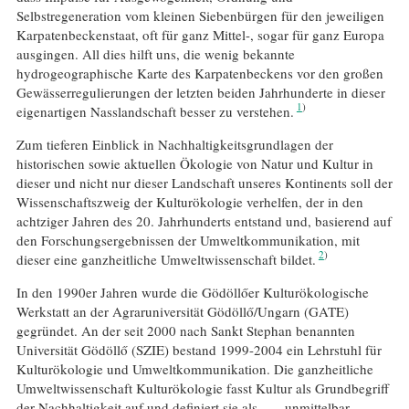
Selbstregeneration vom kleinen Siebenbürgen für den jeweiligen
Karpatenbeckenstaat, oft für ganz Mittel-, sogar für ganz Europa
ausgingen. All dies hilft uns, die wenig bekannte
hydrogeographische Karte des Karpatenbeckens vor den großen
Gewässerregulierungen der letzten beiden Jahrhunderte in dieser
1
eigenartigen Nasslandschaft besser zu verstehen.
Zum tieferen Einblick in Nachhaltigkeitsgrundlagen der
historischen sowie aktuellen Ökologie von Natur und Kultur in
dieser und nicht nur dieser Landschaft unseres Kontinents soll der
Wissenschaftszweig der Kulturökologie verhelfen, der in den
achtziger Jahren des 20. Jahrhunderts entstand und, basierend auf
den Forschungsergebnissen der Umweltkommunikation, mit
2
dieser eine ganzheitliche Umweltwissenschaft bildet.
In den 1990er Jahren wurde die Gödöllőer Kulturökologische
Werkstatt an der Agraruniversität Gödöllő/Ungarn (GATE)
gegründet. An der seit 2000 nach Sankt Stephan benannten
Universität Gödöllő (SZIE) bestand 1999-2004 ein Lehrstuhl für
Kulturökologie und Umweltkommunikation. Die ganzheitliche
Umweltwissenschaft Kulturökologie fasst Kultur als Grundbegriff
der Nachhaltigkeit auf und definiert sie als „… unmittelbar