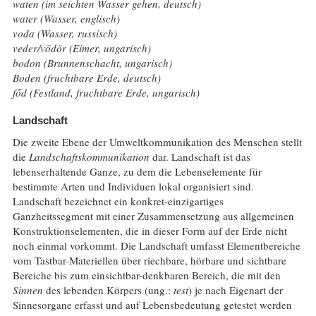
waten (im seichten Wasser gehen, deutsch)
water (Wasser, englisch)
voda (Wasser, russisch)
veder/vödör (Eimer, ungarisch)
bodon (Brunnenschacht, ungarisch)
Boden (fruchtbare Erde, deutsch)
főd (Festland, fruchtbare Erde, ungarisch)
Landschaft
Die zweite Ebene der Umweltkommunikation des Menschen stellt
die
Landschaftskommunikation
dar. Landschaft ist das
lebenserhaltende Ganze, zu dem die Lebenselemente für
bestimmte Arten und Individuen lokal organisiert sind.
Landschaft bezeichnet ein konkret-einzigartiges
Ganzheitssegment mit einer Zusammensetzung aus allgemeinen
Konstruktionselementen, die in dieser Form auf der Erde nicht
noch einmal vorkommt. Die Landschaft umfasst Elementbereiche
vom Tastbar-Materiellen über riechbare, hörbare und sichtbare
Bereiche bis zum einsichtbar-denkbaren Bereich, die mit den
Sinnen
des lebenden Körpers (ung.:
test
) je nach Eigenart der
Sinnesorgane erfasst und auf Lebensbedeutung getestet werden