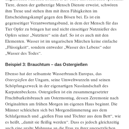
Tiere, denen der gutherzige Mensch Dienste erweist, schwören
ihm Treue und stehen ihm mit ihren Fähigkeiten im
Entscheidungskampf gegen den Bösen bei. Es ist ein
gegenseitiger Verantwortungsbund, in dem der Mensch für das
Tier Opfer zu bringen hat und nicht einseitiger Nutznießer des
Opfers seiner „Nutztiere“ sein darf. So ist es auch mit den
Elementen. Wasser ist im ungarischen Märchen keine einfache
„Flüssigkeit“, sondern entweder „Wasser des Lebens“ oder
„Wasser des Todes“.
Beispiel 3: Brauchtum – das Ostergießen
Ebenso hat der seltsamste Wasserbrauch Europas, das
Ostergießen
der Ungarn, seine Umweltwurzeln und seinen
Schöpfungszweck in der eigenartigen Nasslandschaft des
Karpatenbeckens. Ostergießen ist ein zusammengesetzter
Fruchtbarkeitsbrauch am Ostermontag, dessen Zeremonie nach
Originalriten am frühen Morgen im eigenen Haus beginnt. Die
Männer schleichen sich bei Morgendämmerung aus dem
Schlafgemach und „gießen Frau und Töchter aus dem Bett“, wie
es heißt, „damit sie fleißig werden“. Dass es jedoch gleichzeitig
auch eine uralte Mahnung an die Frau zu ihrer unersetzlichen