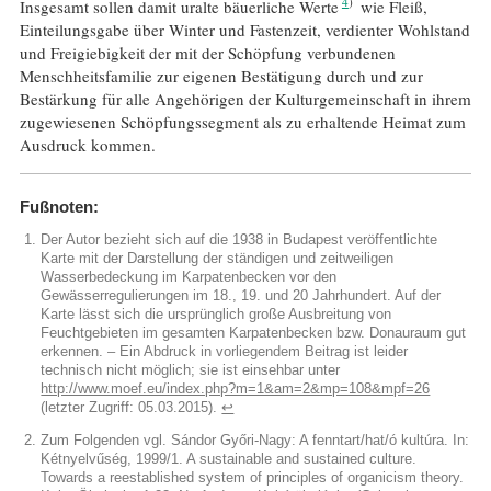
4
Insgesamt sollen damit uralte bäuerliche Werte
wie Fleiß,
Einteilungsgabe über Winter und Fastenzeit, verdienter Wohlstand
und Freigiebigkeit der mit der Schöpfung verbundenen
Menschheitsfamilie zur eigenen Bestätigung durch und zur
Bestärkung für alle Angehörigen der Kulturgemeinschaft in ihrem
zugewiesenen Schöpfungssegment als zu erhaltende Heimat zum
Ausdruck kommen.
Fußnoten:
Der Autor bezieht sich auf die 1938 in Budapest veröffentlichte
Karte mit der Darstellung der ständigen und zeitweiligen
Wasserbedeckung im Karpatenbecken vor den
Gewässerregulierungen im 18., 19. und 20 Jahrhundert. Auf der
Karte lässt sich die ursprünglich große Ausbreitung von
Feuchtgebieten im gesamten Karpatenbecken bzw. Donauraum gut
erkennen. – Ein Abdruck in vorliegendem Beitrag ist leider
technisch nicht möglich; sie ist einsehbar unter
http://www.moef.eu/index.php?m=1&am=2&mp=108&mpf=26
(letzter Zugriff: 05.03.2015).
↩︎
Zum Folgenden vgl. Sándor Győri-Nagy: A fenntart/hat/ó kultúra. In:
Kétnyelvűség, 1999/1. A sustainable and sustained culture.
Towards a reestablished system of principles of organicism theory.