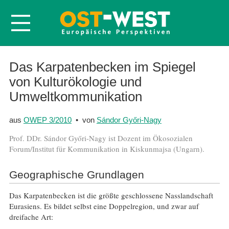
Startseite
Das Karpatenbecken im Spiegel
von Kulturökologie und
Über OWEP
Umweltkommunikation
Volltexte
Probeheft
aus
OWEP 3/2010
• von
Sándor Győri-Nagy
Nachbestellen
Prof. DDr. Sándor Győri-Nagy ist Dozent im Ökosozialen
Forum/Institut für Kommunikation in Kiskunmajsa (Ungarn).
Abonnieren
Kontakt
Geographische Grundlagen
Das Karpatenbecken ist die größte geschlossene Nasslandschaft
Eurasiens. Es bildet selbst eine Doppelregion, und zwar auf
dreifache Art: