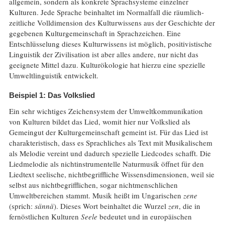
allgemein, sondern als konkrete Sprachsysteme einzelner
Kulturen. Jede Sprache beinhaltet im Normalfall die räumlich-
zeitliche Volldimension des Kulturwissens aus der Geschichte der
gegebenen Kulturgemeinschaft in Sprachzeichen. Eine
Entschlüsselung dieses Kulturwissens ist möglich, positivistische
Linguistik der Zivilisation ist aber alles andere, nur nicht das
geeignete Mittel dazu. Kulturökologie hat hierzu eine spezielle
Umweltlinguistik entwickelt.
Beispiel 1: Das Volkslied
Ein sehr wichtiges Zeichensystem der Umweltkommunikation
von Kulturen bildet das Lied, womit hier nur Volkslied als
Gemeingut der Kulturgemeinschaft gemeint ist. Für das Lied ist
charakteristisch, dass es Sprachliches als Text mit Musikalischem
als Melodie vereint und dadurch spezielle Liedcodes schafft. Die
Liedmelodie als nichtinstrumentelle Naturmusik öffnet für den
Liedtext seelische, nichtbegriffliche Wissensdimensionen, weil sie
selbst aus nichtbegrifflichen, sogar nichtmenschlichen
Umweltbereichen stammt. Musik heißt im Ungarischen
zene
(sprich:
sännä
). Dieses Wort beinhaltet die Wurzel
zen
, die in
fernöstlichen Kulturen
Seele
bedeutet und in europäischen