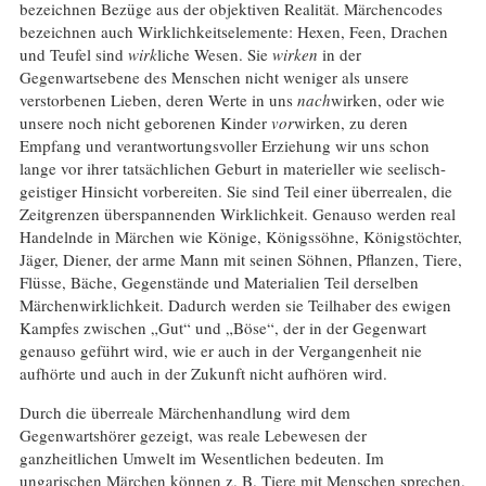
bezeichnen Bezüge aus der objektiven Realität. Märchencodes
bezeichnen auch Wirklichkeitselemente: Hexen, Feen, Drachen
und Teufel sind
wirk
liche Wesen. Sie
wirken
in der
Gegenwartsebene des Menschen nicht weniger als unsere
verstorbenen Lieben, deren Werte in uns
nach
wirken, oder wie
unsere noch nicht geborenen Kinder
vor
wirken, zu deren
Empfang und verantwortungsvoller Erziehung wir uns schon
lange vor ihrer tatsächlichen Geburt in materieller wie seelisch-
geistiger Hinsicht vorbereiten. Sie sind Teil einer überrealen, die
Zeitgrenzen überspannenden Wirklichkeit. Genauso werden real
Handelnde in Märchen wie Könige, Königssöhne, Königstöchter,
Jäger, Diener, der arme Mann mit seinen Söhnen, Pflanzen, Tiere,
Flüsse, Bäche, Gegenstände und Materialien Teil derselben
Märchenwirklichkeit. Dadurch werden sie Teilhaber des ewigen
Kampfes zwischen „Gut“ und „Böse“, der in der Gegenwart
genauso geführt wird, wie er auch in der Vergangenheit nie
aufhörte und auch in der Zukunft nicht aufhören wird.
Durch die überreale Märchenhandlung wird dem
Gegenwartshörer gezeigt, was reale Lebewesen der
ganzheitlichen Umwelt im Wesentlichen bedeuten. Im
ungarischen Märchen können z. B. Tiere mit Menschen sprechen.