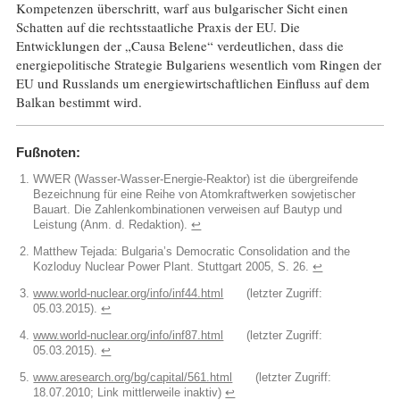
Kompetenzen überschritt, warf aus bulgarischer Sicht einen
Schatten auf die rechtsstaatliche Praxis der EU. Die
Entwicklungen der „Causa Belene“ verdeutlichen, dass die
energiepolitische Strategie Bulgariens wesentlich vom Ringen der
EU und Russlands um energiewirtschaftlichen Einfluss auf dem
Balkan bestimmt wird.
Fußnoten:
WWER (Wasser-Wasser-Energie-Reaktor) ist die übergreifende
Bezeichnung für eine Reihe von Atomkraftwerken sowjetischer
Bauart. Die Zahlenkombinationen verweisen auf Bautyp und
Leistung (Anm. d. Redaktion).
↩︎
Matthew Tejada: Bulgaria’s Democratic Consolidation and the
Kozloduy Nuclear Power Plant. Stuttgart 2005, S. 26.
↩︎
www.world-nuclear.org/info/inf44.html
(letzter Zugriff:
05.03.2015).
↩︎
www.world-nuclear.org/info/inf87.html
(letzter Zugriff:
05.03.2015).
↩︎
www.aresearch.org/bg/capital/561.html
(letzter Zugriff:
18.07.2010; Link mittlerweile inaktiv)
↩︎