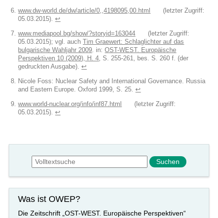
www.dw-world.de/dw/article/0,,4198095,00.html
(letzter Zugriff:
05.03.2015).
↩︎
www.mediapool.bg/show/?storyid=163044
(letzter Zugriff:
05.03.2015); vgl. auch
Tim Graewert: Schlaglichter auf das
bulgarische Wahljahr 2009
. in:
OST-WEST. Europäische
Perspektiven 10 (2009), H. 4
, S. 255-261, bes. S. 260 f. (der
gedruckten Ausgabe).
↩︎
Nicole Foss: Nuclear Safety and International Governance. Russia
and Eastern Europe. Oxford 1999, S. 25.
↩︎
www.world-nuclear.org/info/inf87.html
(letzter Zugriff:
05.03.2015).
↩︎
Suchformular
Suche
Was ist OWEP?
Die Zeitschrift „OST-WEST. Europäische Perspektiven“