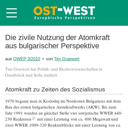
Startseite
Die zivile Nutzung der Atomkraft
aus bulgarischer Perspektive
Über OWEP
Volltexte
aus
OWEP 3/2010
• von
Tim Graewert
Probeheft
Tim Graewert hat Politik- und Rechtswissenschaften in
Nachbestellen
Osnabrück und Sofia studiert.
Abonnieren
Atomkraft zu Zeiten des Sozialismus
Kontakt
1970 begann man in Kosloduj im Nordosten Bulgariens mit dem
Bau des ersten bulgarischen Atomkraftwerks (AKW). Bis zum
Jahr 1991 wurden an gleicher Stelle vier sowjetische WWER 440-
1
230 Reaktoren
mit einer Leistung von ca. 400 Megawatt und
zwei WWER 1000-320 Reaktorblöcke mit einer Leistung von ca.