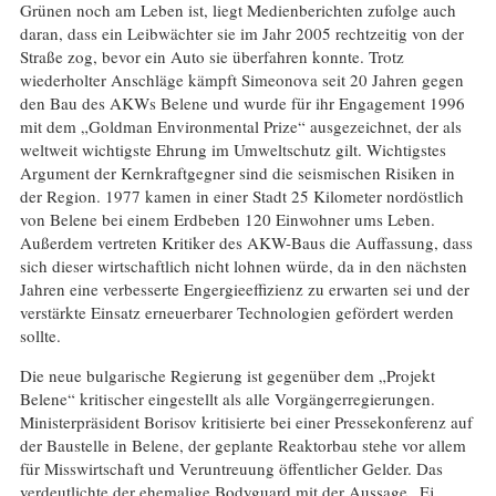
Grünen noch am Leben ist, liegt Medienberichten zufolge auch
daran, dass ein Leibwächter sie im Jahr 2005 rechtzeitig von der
Straße zog, bevor ein Auto sie überfahren konnte. Trotz
wiederholter Anschläge kämpft Simeonova seit 20 Jahren gegen
den Bau des AKWs Belene und wurde für ihr Engagement 1996
mit dem „Goldman Environmental Prize“ ausgezeichnet, der als
weltweit wichtigste Ehrung im Umweltschutz gilt. Wichtigstes
Argument der Kernkraftgegner sind die seismischen Risiken in
der Region. 1977 kamen in einer Stadt 25 Kilometer nordöstlich
von Belene bei einem Erdbeben 120 Einwohner ums Leben.
Außerdem vertreten Kritiker des AKW-Baus die Auffassung, dass
sich dieser wirtschaftlich nicht lohnen würde, da in den nächsten
Jahren eine verbesserte Engergieeffizienz zu erwarten sei und der
verstärkte Einsatz erneuerbarer Technologien gefördert werden
sollte.
Die neue bulgarische Regierung ist gegenüber dem „Projekt
Belene“ kritischer eingestellt als alle Vorgängerregierungen.
Ministerpräsident Borisov kritisierte bei einer Pressekonferenz auf
der Baustelle in Belene, der geplante Reaktorbau stehe vor allem
für Misswirtschaft und Veruntreuung öffentlicher Gelder. Das
verdeutlichte der ehemalige Bodyguard mit der Aussage „Ej,