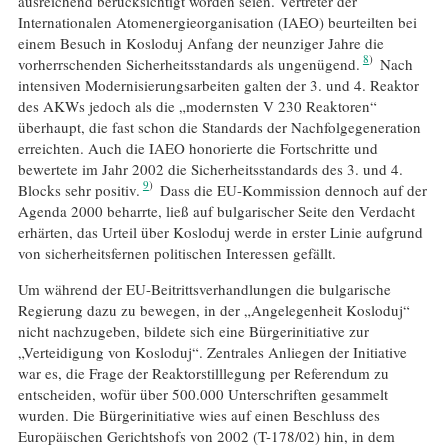
ausreichend berücksichtigt worden seien. Vertreter der
Internationalen Atomenergieorganisation (IAEO) beurteilten bei
einem Besuch in Kosloduj Anfang der neunziger Jahre die
8
vorherrschenden Sicherheitsstandards als ungenügend.
Nach
intensiven Modernisierungsarbeiten galten der 3. und 4. Reaktor
des AKWs jedoch als die „modernsten V 230 Reaktoren“
überhaupt, die fast schon die Standards der Nachfolgegeneration
erreichten. Auch die IAEO honorierte die Fortschritte und
bewertete im Jahr 2002 die Sicherheitsstandards des 3. und 4.
9
Blocks sehr positiv.
Dass die EU-Kommission dennoch auf der
Agenda 2000 beharrte, ließ auf bulgarischer Seite den Verdacht
erhärten, das Urteil über Kosloduj werde in erster Linie aufgrund
von sicherheitsfernen politischen Interessen gefällt.
Um während der EU-Beitrittsverhandlungen die bulgarische
Regierung dazu zu bewegen, in der „Angelegenheit Kosloduj“
nicht nachzugeben, bildete sich eine Bürgerinitiative zur
„Verteidigung von Kosloduj“. Zentrales Anliegen der Initiative
war es, die Frage der Reaktorstilllegung per Referendum zu
entscheiden, wofür über 500.000 Unterschriften gesammelt
wurden. Die Bürgerinitiative wies auf einen Beschluss des
Europäischen Gerichtshofs von 2002 (T-178/02) hin, in dem