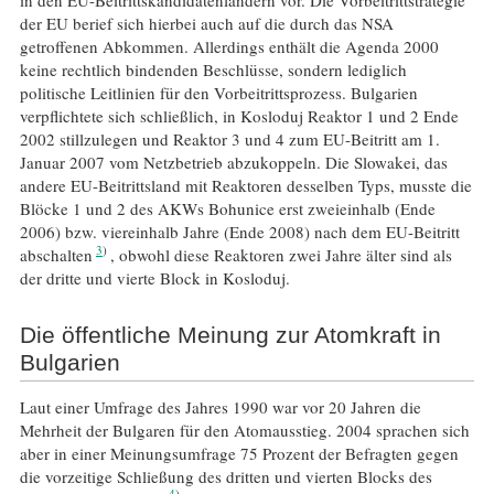
in den EU-Beitrittskandidatenländern vor. Die Vorbeitrittstrategie
der EU berief sich hierbei auch auf die durch das NSA
getroffenen Abkommen. Allerdings enthält die Agenda 2000
keine rechtlich bindenden Beschlüsse, sondern lediglich
politische Leitlinien für den Vorbeitrittsprozess. Bulgarien
verpflichtete sich schließlich, in Kosloduj Reaktor 1 und 2 Ende
2002 stillzulegen und Reaktor 3 und 4 zum EU-Beitritt am 1.
Januar 2007 vom Netzbetrieb abzukoppeln. Die Slowakei, das
andere EU-Beitrittsland mit Reaktoren desselben Typs, musste die
Blöcke 1 und 2 des AKWs Bohunice erst zweieinhalb (Ende
2006) bzw. viereinhalb Jahre (Ende 2008) nach dem EU-Beitritt
3
abschalten
, obwohl diese Reaktoren zwei Jahre älter sind als
der dritte und vierte Block in Kosloduj.
Die öffentliche Meinung zur Atomkraft in
Bulgarien
Laut einer Umfrage des Jahres 1990 war vor 20 Jahren die
Mehrheit der Bulgaren für den Atomausstieg. 2004 sprachen sich
aber in einer Meinungsumfrage 75 Prozent der Befragten gegen
die vorzeitige Schließung des dritten und vierten Blocks des
4