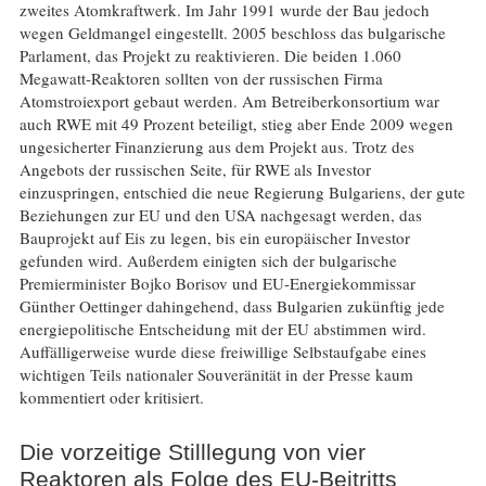
zweites Atomkraftwerk. Im Jahr 1991 wurde der Bau jedoch
wegen Geldmangel eingestellt. 2005 beschloss das bulgarische
Parlament, das Projekt zu reaktivieren. Die beiden 1.060
Megawatt-Reaktoren sollten von der russischen Firma
Atomstroiexport gebaut werden. Am Betreiberkonsortium war
auch RWE mit 49 Prozent beteiligt, stieg aber Ende 2009 wegen
ungesicherter Finanzierung aus dem Projekt aus. Trotz des
Angebots der russischen Seite, für RWE als Investor
einzuspringen, entschied die neue Regierung Bulgariens, der gute
Beziehungen zur EU und den USA nachgesagt werden, das
Bauprojekt auf Eis zu legen, bis ein europäischer Investor
gefunden wird. Außerdem einigten sich der bulgarische
Premierminister Bojko Borisov und EU-Energiekommissar
Günther Oettinger dahingehend, dass Bulgarien zukünftig jede
energiepolitische Entscheidung mit der EU abstimmen wird.
Auffälligerweise wurde diese freiwillige Selbstaufgabe eines
wichtigen Teils nationaler Souveränität in der Presse kaum
kommentiert oder kritisiert.
Die vorzeitige Stilllegung von vier
Reaktoren als Folge des EU-Beitritts