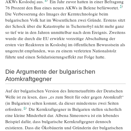
AKWs Kosloduj aus.
Ein Jahr zuvor hatten in einer Befragung
5
76 Prozent den Bau eines neuen AKWs in Belene befürwortet.
Die Verbesserung des Images der Kerntechnologie beim
bulgarischen Volk hat im Wesentlichen zwei Gründe. Erstens sitzt
der Schock über die Katastrophe in Tschernobyl nicht mehr ganz
so tief wie in den Jahren unmittelbar nach dem Ereignis. Zweitens
wurde die durch die EU erwirkte vorzeitige Abschaltung der
ersten vier Reaktoren in Kosloduj im öffentlichen Bewusstsein als
ungerecht empfunden, was zu einem verletzten Nationalstolz
führte und einen Solidarisierungseffekt zur Folge hatte.
Die Argumente der bulgarischen
Atomkraftgegner
Auf der bulgarischen Version des Internetauftritts der Deutschen
Welle ist zu lesen, dass „es zum Streit für oder gegen Atomkraft“
(in Bulgarien) selten kommt, da dieser mindestens zwei Seiten
6
erfordere.
Die Kernkraftgegner in Bulgarien stellen sicherlich
eine kleine Minderheit dar. Albena Simeonova ist ein lebendes
Beispiel dafür, dass bulgarische Kernkraftgegner dennoch
existieren. Dass die Ökobäuerin und Gründerin der bulgarischen