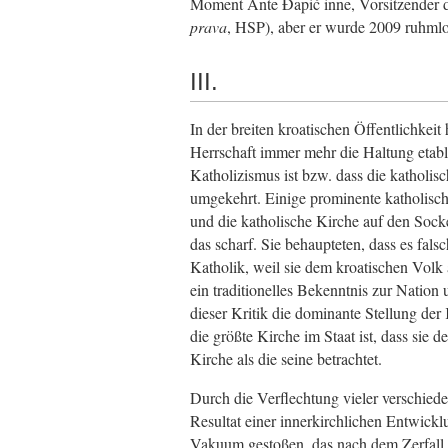
Moment Ante Đapić inne, Vorsitzender de
prava
, HSP), aber er wurde 2009 ruhmlos
III.
In der breiten kroatischen Öffentlichke
Herrschaft immer mehr die Haltung etabl
Katholizismus ist bzw. dass die katholis
umgekehrt. Einige prominente katholische
und die katholische Kirche auf den Socke
das scharf. Sie behaupteten, dass es fals
Katholik, weil sie dem kroatischen Volk
ein traditionelles Bekenntnis zur Nation
dieser Kritik die dominante Stellung der 
die größte Kirche im Staat ist, dass sie d
Kirche als die seine betrachtet.
Durch die Verflechtung vieler verschiede
Resultat einer innerkirchlichen Entwicklun
Vakuum gestoßen, das nach dem Zerfall 