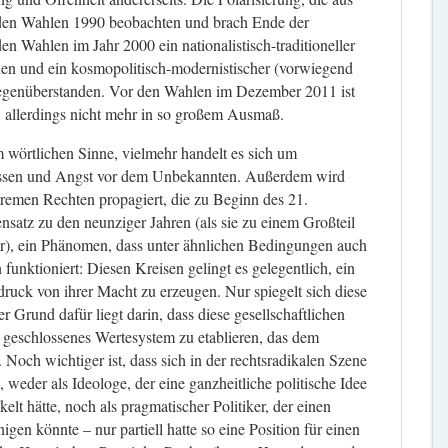
r den Wahlen 1990 beobachten und brach Ende der
den Wahlen im Jahr 2000 ein nationalistisch-traditioneller
inen und ein kosmopolitisch-modernistischer (vorwiegend
 gegenüberstanden. Vor den Wahlen im Dezember 2011 ist
, allerdings nicht mehr in so großem Ausmaß.
im wörtlichen Sinne, vielmehr handelt es sich um
ssen und Angst vor dem Unbekannten. Außerdem wird
remen Rechten propagiert, die zu Beginn des 21.
satz zu den neunziger Jahren (als sie zu einem Großteil
ar), ein Phänomen, dass unter ähnlichen Bedingungen auch
funktioniert: Diesen Kreisen gelingt es gelegentlich, ein
uck von ihrer Macht zu erzeugen. Nur spiegelt sich diese
 Grund dafür liegt darin, dass diese gesellschaftlichen
n geschlossenes Wertesystem zu etablieren, das dem
Noch wichtiger ist, dass sich in der rechtsradikalen Szene
 weder als Ideologe, der eine ganzheitliche politische Idee
elt hätte, noch als pragmatischer Politiker, der einen
igen könnte – nur partiell hatte so eine Position für einen