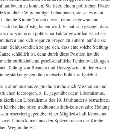
aft aufbauen zu können. Sie ist zu einem politischen Faktor
 kirchliche Würdenträger behaupteten, sie sei es nicht
g hatte die Kirche Nutzen davon, denn sie gewann an
 sich das langfristig halten wird. Es hat sich gezeigt, dass
ass die Kirche ein politischer Faktor geworden ist, ist sie
ormulieren und sich sogar zu Fragen zu äußern, auf die sie
ann. Schlussendlich zeigte sich, dass eine solche Stellung
Ganze schädlich ist, denn durch diese Position hat die
ur sehr zurückhaltend gesellschaftliche Fehlentwicklungen
anten Teilung von Bosnien und Herzegowina in der ersten
irche stärker gegen die kroatische Politik aufgelehnt.
des Kommunismus zeigte die Kirche auch Misstrauen und
tlichen Ideologien, z. B. gegenüber dem Liberalismus,
ntiklerikalen Liberalismus des 19. Jahrhunderts betrachtete.
er Kirche eine offen traditionalistisch-konservative Haltung
hr reserviert gegenüber einer Mitgliedschaft Kroatiens
in, zwei Jahren kamen aus den Spitzenkreisen der Kirche
chen Weg in die EU.