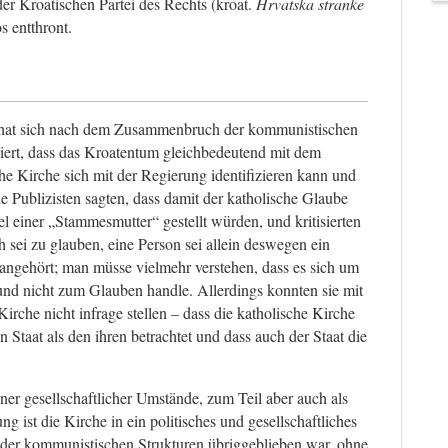
r Kroatischen Partei des Rechts (kroat.
Hrvatska stranke
 entthront.
it hat sich nach dem Zusammenbruch der kommunistischen
iert, dass das Kroatentum gleichbedeutend mit dem
che Kirche sich mit der Regierung identifizieren kann und
 Publizisten sagten, dass damit der katholische Glaube
l einer „Stammesmutter“ gestellt würden, und kritisierten
ch sei zu glauben, eine Person sei allein deswegen ein
 angehört; man müsse vielmehr verstehen, dass es sich um
 und nicht zum Glauben handle. Allerdings konnten sie mit
Kirche nicht infrage stellen – dass die katholische Kirche
en Staat als den ihren betrachtet und dass auch der Staat die
ner gesellschaftlicher Umstände, zum Teil aber auch als
g ist die Kirche in ein politisches und gesellschaftliches
der kommunistischen Strukturen übriggeblieben war, ohne