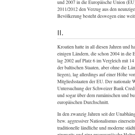
und 2007 in die Europäische Union (EU)
2011/2012 den Verzug aus den neunziger 
Bevölkerung besteht deswegen eine weitve
II.
Kroatien hatte in all diesen Jahren und 
einigen Ländern, die schon 2004 in die
lag 2002 auf Platz 6 im Vergleich mit 1
der baltischen Staaten, aber ohne die Lä
liegen), lag allerdings auf einer Höhe v
Mitgliedsstaaten der EU. Der nationale 
Untersuchung der Schweizer Bank Credit
und sogar über dem rumänischen und bul
europäischen Durchschnitt.
In den zwanzig Jahren seit der Unabhäng
bzw. aggressiver Nationalismus einerseit
traditionelle ländliche und moderne städ
einerseits und eine proeuropäische Haltun