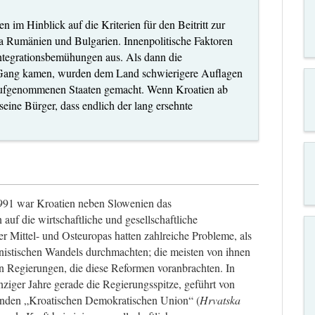
n im Hinblick auf die Kriterien für den Beitritt zur
a Rumänien und Bulgarien. Innenpolitische Faktoren
Integrationsbemühungen aus. Als dann die
 Gang kamen, wurden dem Land schwierigere Auflagen
aufgenommenen Staaten gemacht. Wenn Kroatien ab
seine Bürger, dass endlich der lang ersehnte
991 war Kroatien neben Slowenien das
uf die wirtschaftliche und gesellschaftliche
r Mittel- und Osteuropas hatten zahlreiche Probleme, als
nistischen Wandels durchmachten; die meisten von ihnen
ten Regierungen, die diese Reformen voranbrachten. In
iger Jahre gerade die Regierungsspitze, geführt von
enden „Kroatischen Demokratischen Union“ (
Hrvatska