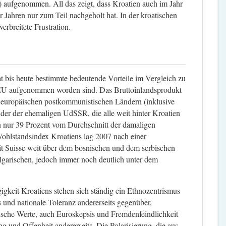
 aufgenommen. All das zeigt, dass Kroatien auch im Jahr
Jahren nur zum Teil nachgeholt hat. In der kroatischen
rbreitete Frustration.
hat bis heute bestimmte bedeutende Vorteile im Vergleich zu
 EU aufgenommen worden sind. Das Bruttoinlandsprodukt
4 europäischen postkommunistischen Ländern (inklusive
nder der ehemaligen UdSSR, die alle weit hinter Kroatien
on nur 39 Prozent vom Durchschnitt der damaligen
Wohlstandsindex Kroatiens lag 2007 nach einer
 Suisse weit über dem bosnischen und dem serbischen
garischen, jedoch immer noch deutlich unter dem
igkeit Kroatiens stehen sich ständig ein Ethnozentrismus
s und nationale Toleranz andererseits gegenüber,
tische Werte, auch Euroskepsis und Fremdenfeindlichkeit
g und Offenheit andererseits. Die Polarisierung, die aus