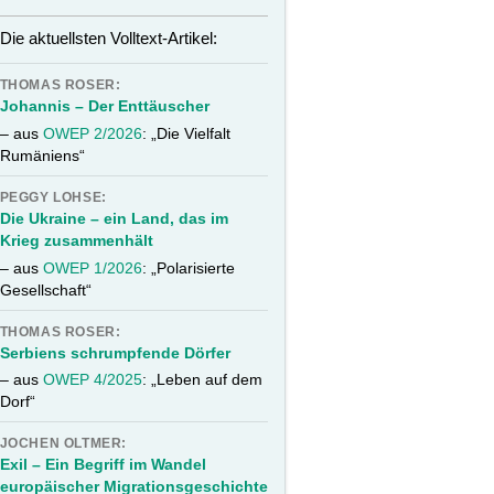
Die aktuellsten Volltext-Artikel:
THOMAS ROSER:
Johannis – Der Enttäuscher
– aus
OWEP 2/2026
: „Die Vielfalt
Rumäniens“
PEGGY LOHSE:
Die Ukraine – ein Land, das im
Krieg zusammenhält
– aus
OWEP 1/2026
: „Polarisierte
Gesellschaft“
THOMAS ROSER:
Serbiens schrumpfende Dörfer
– aus
OWEP 4/2025
: „Leben auf dem
Dorf“
JOCHEN OLTMER:
Exil – Ein Begriff im Wandel
europäischer Migrationsgeschichte