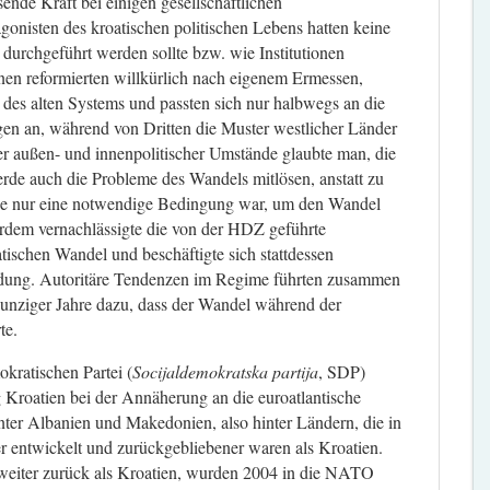
ende Kraft bei einigen gesellschaftlichen
gonisten des kroatischen politischen Lebens hatten keine
durchgeführt werden sollte bzw. wie Institutionen
nen reformierten willkürlich nach eigenem Ermessen,
 des alten Systems und passten sich nur halbwegs an die
en an, während von Dritten die Muster westlicher Länder
ler außen- und innenpolitischer Umstände glaubte man, die
de auch die Probleme des Wandels mitlösen, anstatt zu
age nur eine notwendige Bedingung war, um den Wandel
dem vernachlässigte die von der HDZ geführte
schen Wandel und beschäftigte sich stattdessen
ündung. Autoritäre Tendenzen im Regime führten zusammen
neunziger Jahre dazu, dass der Wandel während der
te.
kratischen Partei (
Socijaldemokratska partija
, SDP)
 Kroatien bei der Annäherung an die euroatlantische
nter Albanien und Makedonien, also hinter Ländern, die in
er entwickelt und zurückgebliebener waren als Kroatien.
 weiter zurück als Kroatien, wurden 2004 in die NATO