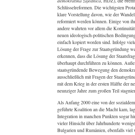
demokratska zajednica
, HDZ), die brems
Schlüsselreformen. Die wichtigsten Prota
klare Vorstellung davon, wie der Wandel 
reformiert werden können. Einige von ih
andere wahrten vor allem die Kontinuität
neuen ideologisch-politischen Bedingung
einfach kopiert worden sind. Infolge vie
Lösung der Frage zur Staatsgründung wer
erkennen, dass die Lösung der Staatsfr
überhaupt durchführen zu können. Außer
staatsgründende Bewegung den demokrati
ausschließlich mit Fragen der Staatsgr
mit dem Krieg in der ersten Hälfte der 
neunziger Jahre zum großen Teil stagnier
Als Anfang 2000 eine von der sozialdemo
geführte Koalition an die Macht kam, lag
Integration in manchen Punkten sogar hi
vieler Hinsicht über Jahrhunderte wenig
Bulgarien und Rumänien, ebenfalls viel