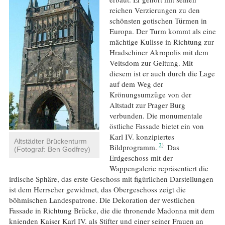
reichen Verzierungen zu den
schönsten gotischen Türmen in
Europa. Der Turm kommt als eine
mächtige Kulisse in Richtung zur
Hradschiner Akropolis mit dem
Veitsdom zur Geltung. Mit
diesem ist er auch durch die Lage
auf dem Weg der
Krönungsumzüge von der
Altstadt zur Prager Burg
verbunden. Die monumentale
östliche Fassade bietet ein von
Karl IV. konzipiertes
Altstädter Brückenturm
2
Bildprogramm.
Das
(Fotograf: Ben Godfrey)
Erdgeschoss mit der
Wappengalerie repräsentiert die
irdische Sphäre, das erste Geschoss mit figürlichen Darstellungen
ist dem Herrscher gewidmet, das Obergeschoss zeigt die
böhmischen Landespatrone. Die Dekoration der westlichen
Fassade in Richtung Brücke, die die thronende Madonna mit dem
knienden Kaiser Karl IV. als Stifter und einer seiner Frauen an