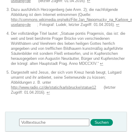
uselang=de
(letzter Zugriff: 01.04.2016).
↩︎
Dazu ausführlich Herzogenberg (wie Anm. 2); die nachfolgende
Abbildung ist dem Internet entnommen (Quelle:
http://commons.wikimedia.org/wiki/File:Jan_Nepomucky_na_Karlove_
uselang=de
; Fotograf: Ludek; letzter Zugriff: 01.04.2016).
↩︎
Der vollständige Titel lautet: „Statuae pontis Pragensis, das ist: die
weit und breit berühmte Prager Brücke von verschiedenen
Wohlthätern und Verehrern des lieben heiligen Gottes herrlich
angegeben und von trefflichen Bildhauern kunstmäßig aufgeführte
Säulenbilder mit sondern Fleiß entworfen, und in Kupferstichen
herausgegeben von Augustin Neuräutter, Bürger und Kupferstecher
der königl. alten Hauptstadt Prag. Anno MDCCXIV.“
↩︎
Dargestellt wird Jesus, der sich vom Kreuz herab beugt, Luitgard
umarmt und ihr anbietet, seine Seitenwunde zu küssen;
Abbildungen z. B. unter
http://www.radio.cz/de/static/karlsbrucke/statue12
(letzter
Zugriff: 01.04.2016).
↩︎
Suchformular
Suche