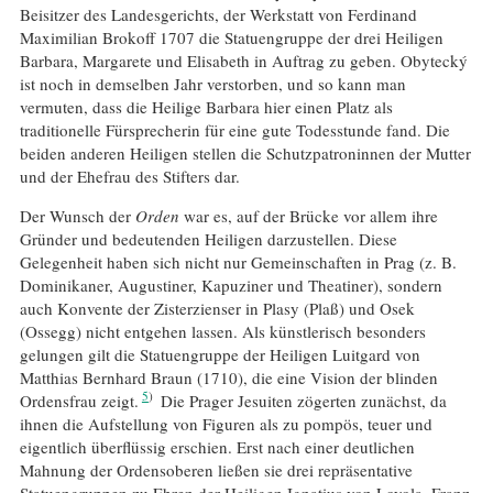
Beisitzer des Landesgerichts, der Werkstatt von Ferdinand
Maximilian Brokoff 1707 die Statuengruppe der drei Heiligen
Barbara, Margarete und Elisabeth in Auftrag zu geben. Obytecký
ist noch in demselben Jahr verstorben, und so kann man
vermuten, dass die Heilige Barbara hier einen Platz als
traditionelle Fürsprecherin für eine gute Todesstunde fand. Die
beiden anderen Heiligen stellen die Schutzpatroninnen der Mutter
und der Ehefrau des Stifters dar.
Der Wunsch der
Orden
war es, auf der Brücke vor allem ihre
Gründer und bedeutenden Heiligen darzustellen. Diese
Gelegenheit haben sich nicht nur Gemeinschaften in Prag (z. B.
Dominikaner, Augustiner, Kapuziner und Theatiner), sondern
auch Konvente der Zisterzienser in Plasy (Plaß) und Osek
(Ossegg) nicht entgehen lassen. Als künstlerisch besonders
gelungen gilt die Statuengruppe der Heiligen Luitgard von
Matthias Bernhard Braun (1710), die eine Vision der blinden
5
Ordensfrau zeigt.
Die Prager Jesuiten zögerten zunächst, da
ihnen die Aufstellung von Figuren als zu pompös, teuer und
eigentlich überflüssig erschien. Erst nach einer deutlichen
Mahnung der Ordensoberen ließen sie drei repräsentative
Statuengruppen zu Ehren der Heiligen Ignatius von Loyola, Franz