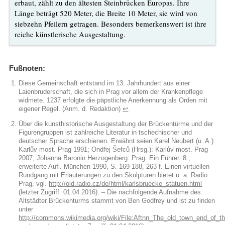
erbaut, zählt zu den ältesten Steinbrücken Europas. Ihre
Länge beträgt 520 Meter, die Breite 10 Meter, sie wird von
siebzehn Pfeilern getragen. Besonders bemerkenswert ist ihre
reiche künstlerische Ausgestaltung.
Fußnoten:
Diese Gemeinschaft entstand im 13. Jahrhundert aus einer
Laienbruderschaft, die sich in Prag vor allem der Krankenpflege
widmete. 1237 erfolgte die päpstliche Anerkennung als Orden mit
eigener Regel. (Anm. d. Redaktion)
↩︎
Über die kunsthistorische Ausgestaltung der Brückentürme und der
Figurengruppen ist zahlreiche Literatur in tschechischer und
deutscher Sprache erschienen. Erwähnt seien Karel Neubert (u. A.):
Karlův most. Prag 1991; Ondřej Šefců (Hrsg.): Karlův most. Prag
2007; Johanna Baronin Herzogenberg: Prag. Ein Führer. 8.,
erweiterte Aufl. München 1990, S. 169-188, 263 f. Einen virtuellen
Rundgang mit Erläuterungen zu den Skulpturen bietet u. a. Radio
Prag, vgl.
http://old.radio.cz/de/html/karlsbruecke_statuen.html
(letzter Zugriff: 01.04.2016). – Die nachfolgende Aufnahme des
Altstädter Brückenturms stammt von Ben Godfrey und ist zu finden
unter
http://commons.wikimedia.org/wiki/File:Aftnn_The_old_town_end_of_t