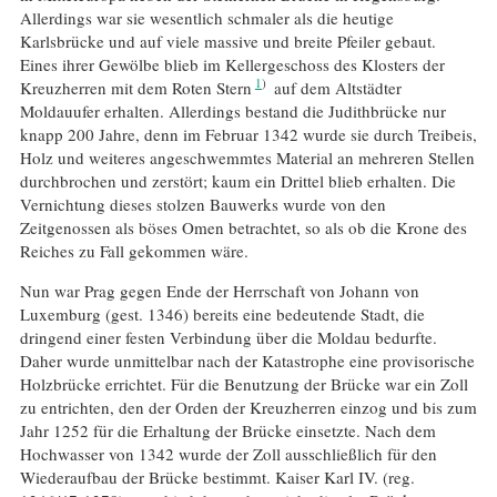
Allerdings war sie wesentlich schmaler als die heutige
Karlsbrücke und auf viele massive und breite Pfeiler gebaut.
Eines ihrer Gewölbe blieb im Kellergeschoss des Klosters der
1
Kreuzherren mit dem Roten Stern
auf dem Altstädter
Moldauufer erhalten. Allerdings bestand die Judithbrücke nur
knapp 200 Jahre, denn im Februar 1342 wurde sie durch Treibeis,
Holz und weiteres angeschwemmtes Material an mehreren Stellen
durchbrochen und zerstört; kaum ein Drittel blieb erhalten. Die
Vernichtung dieses stolzen Bauwerks wurde von den
Zeitgenossen als böses Omen betrachtet, so als ob die Krone des
Reiches zu Fall gekommen wäre.
Nun war Prag gegen Ende der Herrschaft von Johann von
Luxemburg (gest. 1346) bereits eine bedeutende Stadt, die
dringend einer festen Verbindung über die Moldau bedurfte.
Daher wurde unmittelbar nach der Katastrophe eine provisorische
Holzbrücke errichtet. Für die Benutzung der Brücke war ein Zoll
zu entrichten, den der Orden der Kreuzherren einzog und bis zum
Jahr 1252 für die Erhaltung der Brücke einsetzte. Nach dem
Hochwasser von 1342 wurde der Zoll ausschließlich für den
Wiederaufbau der Brücke bestimmt. Kaiser Karl IV. (reg.