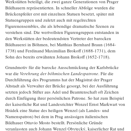
Werkstätten beteiligt, die zwei ganze Generationen von Prager
Bildhauern repräsentierten. In schneller Abfolge wurden die
Brückenpfeiler erst mit einzelnen Statuen besetzt, später mit
Statuengruppen und zuletzt auch mit regelrechten
Figurenensembles, die als lebendige dramatische Szenen zu
verstehen sind. Die wertvollsten Figurengruppen entstanden in
den Werkstätten der bedeutendsten Vertreter der barocken
Bildhauerei in Böhmen, bei Matthias Bernhard Braun (1684-
1738) und Ferdinand Maximilian Brokoff (1688-1731), dem
Sohn des bereits erwähnten Johann Brokoff (1652-1718).
Grundmotiv für die barocke Ausschmückung der Karlsbrücke
war die
Verehrung der böhmischen Landespatrone
. Für die
Durchführung des Programms hat der Magistrat der Prager
Altstadt als Verwalter der Brücke gesorgt, bei der Ausführung
setzten jedoch Stifter aus Adel und Beamtenschaft oft Zeichen
durch Einfügung ihrer persönlichen Patrone. So hat zum Beispiel
der kaiserliche Rat und Landesrichter Wenzel Ernst Markwart von
Hrádek eine Statue des heiligen Wenzel (als Landes- und
Namenspatron) bei dem in Prag ansässigen italienischen
Bildhauer Ottavio Mosto bestellt. Persönliche Gründe
veranlassten auch Johann Wenzel Obytecký, kaiserlicher Rat und