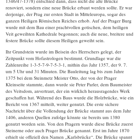
1346/47-1378) entschied dann, dass nicht die alte Brücke
renoviert, sondern eine neue Brücke erbaut werden sollte. Er war
derjenige, der Prag zur ersten Stadt in Mitteleuropa, sogar des
ganzen Heiligen Römischen Reiches erhob. Auf der Prager Burg
wurde mit dem Bau einer prachtvollen gotischen, dem heiligen
Veit geweihten Kathedrale begonnen; auch die neue, breitere und
festere Brücke sollte diesem Heiligen geweiht sein.
Ihr Grundstein wurde im Beisein des Herrschers gelegt, der
Zeitpunkt vom Hofastrologen bestimmt. Grundlage war die
Zahlenreihe 1-3-5-7-9-7-5-3-1, mithin das Jahr 1357, der 9. 7.
um 5 Uhr und 31 Minuten. Die Bauleitung lag bis zum Jahre
1375 bei dem Steinmetz Meister Otto, der von der Prager
Kleinseite stammte, dann wurde sie Peter Parler, dem Baumeister
des Veitsdom, anvertraut, der ein wirklich herausragendes Werk
geschaffen hat. Während des Baus wurde die Holzbrücke, wie ein
Bericht von 1367 mitteilt, weiter genutzt. Die erste sichere
Nachricht über die Vollendung der Brücke stammt aus dem Jahr
1406, anderen Quellen zufolge könnte sie bereits um 1380
genutzt worden sein. Von den Pragern wurde diese Brücke zuerst
Steinerne oder auch Prager Brücke genannt. Erst im Jahre 1870
erhielt sie offiziell den Namen „Karlsbrücke“. Die Brücke spannt