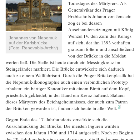
Todestages des Märtyrers. Als
Generalvikar des Prager
Erzbischofs Johann von Jenstein
zog er bei dessen
Auseinandersetzungen mit König
Wenzel IV. den Zorn des Königs
Johannes von Nepomuk
auf sich, der ihn 1393 verhaften,
auf der Karlsbrücke
(Foto: Renovabis-Archiv)
grausam foltern und anschließend
von der Brücke in die Moldau
werfen ließ. Die Stelle ist heute durch ein Messingkreuz im
Steingeländer markiert. Die Brücke entwickelte sich dadurch
auch zu einem Wallfahrtsort. Durch die Prager Brückenplastik hat
die Nepomuk-Ikonographie auch einen verbindlichen Prototyp
erhalten: ein bärtiger Kanoniker mit einem Birett auf dem Kopf,
priesterlich gekleidet, in der Hand ein Kreuz haltend. Statuen
dieses Märtyrers des Beichtgeheimnisses, der auch zum Patron
3
der Brücken geworden ist, finden sich heute in aller Welt.
Gegen Ende des 17. Jahrhunderts verstärkte sich die
Ausschmückung der Brücke. Die meisten Figuren wurden
zwischen den Jahren 1706 und 1714 aufgestellt. Noch zu Beginn
des 20. Jahrhunderts ging man davon aus, die Brückenverzierung