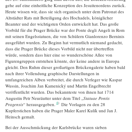
gehe auf eine einheitliche Konzeption des Jesuitenordens zurück.
Heute wissen wir, dass sie sich organisch unter dem Patronat des
Altstädter Rats mit Beteiligung des Hochadels, königlicher
Beamter und der wichtigsten Orden entwickelt hat. Das große
Vorbild für die Prager Brücke war der Ponte degli Angeli in Rom
mit seinen Engelsstatuen, die von Schülern Gianlorenzo Berninis
ausgeführt wurden. Zu Beginn hat vermutlich niemand gedacht,
dass die Prager Brücke dieses Vorbild nicht nur übertreffen
würde, sondern dass hier eine so wunderschöne Allee von
Figurengruppen entstehen könnte, der keine andere in Europa
gleicht. Den Ruhm dieser großartigen Brückengalerie haben bald
nach ihrer Vollendung graphische Darstellungen in
umfangreichen Alben verbreitet, die durch Verleger wie Kaspar
Wussin, Joachim Jan Kamenický und Martin Engelbrecht
veröffentlicht wurden. Das bekannteste von ihnen hat 1714
Augustin Petr Neuräutter unter dem Titel „
Statuae Pontis
4
Pragensis
“ herausgegeben.
Die Vorlagen zu den 28
Kupferstichen haben die Prager Maler Karel Kulík und Jan J.
Heinsch gemalt.
Bei der Ausschmückung der Karlsbrücke waren sieben