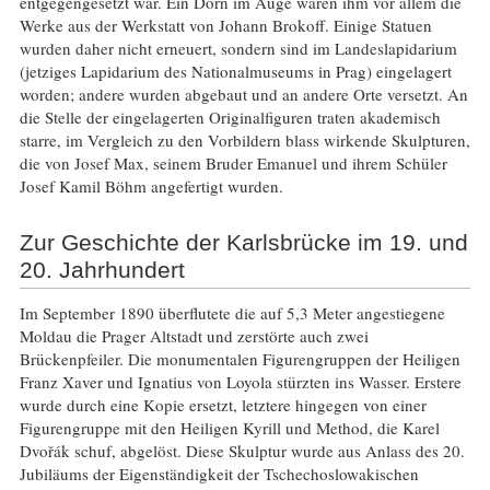
entgegengesetzt war. Ein Dorn im Auge waren ihm vor allem die
Werke aus der Werkstatt von Johann Brokoff. Einige Statuen
wurden daher nicht erneuert, sondern sind im Landeslapidarium
(jetziges Lapidarium des Nationalmuseums in Prag) eingelagert
worden; andere wurden abgebaut und an andere Orte versetzt. An
die Stelle der eingelagerten Originalfiguren traten akademisch
starre, im Vergleich zu den Vorbildern blass wirkende Skulpturen,
die von Josef Max, seinem Bruder Emanuel und ihrem Schüler
Josef Kamil Böhm angefertigt wurden.
Zur Geschichte der Karlsbrücke im 19. und
20. Jahrhundert
Im September 1890 überflutete die auf 5,3 Meter angestiegene
Moldau die Prager Altstadt und zerstörte auch zwei
Brückenpfeiler. Die monumentalen Figurengruppen der Heiligen
Franz Xaver und Ignatius von Loyola stürzten ins Wasser. Erstere
wurde durch eine Kopie ersetzt, letztere hingegen von einer
Figurengruppe mit den Heiligen Kyrill und Method, die Karel
Dvořák schuf, abgelöst. Diese Skulptur wurde aus Anlass des 20.
Jubiläums der Eigenständigkeit der Tschechoslowakischen