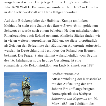
ausgebessert wurde. Die jetzige Gruppe fertigte vermutlich im
Jahr 1628 Wolf E. Brohnan, sie wurde im Jahr 1657 in Dresden
in der Gießerwerkstatt von Hans Hillger erworben.
Auf dem Brückenpfeiler der Halbinsel Kampa am linken
Moldauufer steht eine Statue des
Ritters Bruncvík
mit goldenem
Schwert; er wurde nach einem beliebten Helden mittelalterlicher
Ritterlegenden auch Roland genannt. Ähnliche Säulen finden wir
in vielen weiteren europäischen Städten, wo diese ursprünglich
als Zeichen der Befugnisse der städtischen Autonomie aufgestellt
wurden; in Deutschland ist besonders der Roland von Bremen
bekannt. Die Prager Statue stammt wahrscheinlich vom Beginn
des 16. Jahrhunderts, die heutige Gestaltung ist eine
romantisierende Rekonstruktion von Ludvík Šimek von 1884.
Eröffnet wurde die
Ausschmückung der Karlsbrücke
mit der Aufstellung der von
Johann Brokoff angefertigten
Bronzeplastik des
Heiligen
Johannes von Nepomuk
am 20.
März 1683, am Jubiläum des