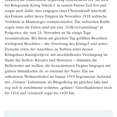
bei Kriegsende König Nikola I. in seinem Pariser Exil fest und
sorgte auch dafür, dass entgegen einer Übereinkunft innerhalb
der Entente außer deren Truppen im November 1918 serbische
Verbände in Montenegro vormarschierten. Die serbischen Kräfte
zogen dann die Fäden rund um eine „Volksversammlung“ in
Podgorica, die vom 24. November an für einige Tage
zusammenkam. Bei ihrem am gleichen Tag gefällten Beschluss
wichtigsten Beschluss – die Absetzung des Königs5 und seiner
Dynastie sowie der Anschluss an Serbien unter dessen
Königshaus Karadjordjević mit anschließender Vereinigung im
Staate der Serben, Kroaten und Slowenen – stimmten die
Befürworter mit weißen, die dynastietreuen Gegner hingegen mit
grünen Stimmkarten ab; so entstand der Name. Ein am
orthodoxen Weihnachtsfest im Januar 1919 begonnener Aufstand
der „Grünen“ kulminierte als Bürgerkrieg im gleichen Jahr und
zog sich in zunehmend isolierten „grünen“ Guerillaaktionen noch
bis 1924 und vereinzelt sogar bis 1929 hin.
Suchformular