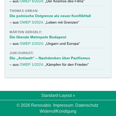
– aus
OWEP 4/2024
: „Der Kosmos des Films“
THOMAS URBAN:
Die polnische Ostgrenze als neuer Konfliktfall
– aus
OWEP 3/2024
: „Leben mit Grenzen“
MÁRTON GERGELY:
Die liberale Metropole Budapest
– aus
OWEP 2/2024
: „Ungarn und Europa“
JURI DURKOT:
Die „Antiwelt“ – Nachdenken über Pazifismus
– aus
OWEP 1/2024
: „Kämpfen für den Frieden“
Standard-Layout »
© 2026 Renovabis
Impressum
Datenschutz
Widerruf/Kündigung