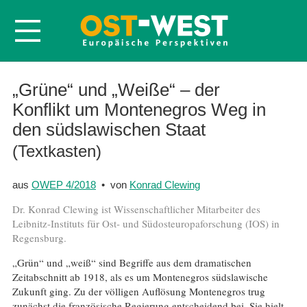
Startseite
„Grüne“ und „Weiße“ – der
Konflikt um Montenegros Weg in
Über OWEP
den südslawischen Staat
Volltexte
(Textkasten)
Probeheft
Nachbestellen
aus
OWEP 4/2018
• von
Konrad Clewing
Abonnieren
Dr. Konrad Clewing ist Wissenschaftlicher Mitarbeiter des
Leibnitz-Instituts für Ost- und Südosteuropaforschung (IOS) in
Kontakt
Regensburg.
„Grün“ und „weiß“ sind Begriffe aus dem dramatischen
Zeitabschnitt ab 1918, als es um Montenegros südslawische
Zukunft ging. Zu der völligen Auflösung Montenegros trug
zunächst die französische Regierung entscheidend bei. Sie hielt