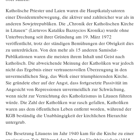
Katholische Priester und Laien waren die Hauptkatalysatoren
einer Dissidentenbewegung, die aktiver und zahlreicher war als in
anderen Sowjetrepubliken. Die „Chronik der Katholischen Kirche
in Litauen“ (Lietuvos Kataliku Baznycios Kronika) wurde ohne
Unterbrechung seit ihrer Gründung am 19. März 1972
veröffentlicht, trotz der ständigen Bemühungen der Obrigkeit dies
zu unterdrücken. Von den mehr als 15 anderen Samisdat-
Publikationen waren die meisten ihrem Inhalt und Geist nach
katholisch. Die abweichende Meinung der Katholiken war jedoch
nicht das Ergebnis einer vertrauensvollen Überzeugung in den
unvermeidlichen Sieg, das Werk einer triumphierenden Kirche.
Sie gründete eher auf der Angst, dass fortgesetzte Passivität im
Angesicht von Repressionen unvermeidlich zur Schwächung,
wenn nicht zur Vernichtung des Katholizismus in Litauen führen
würde. Die Zahl der Katholiken war rasch gefallen, Katholiken
waren aus dem öffentlichen Leben entfernt worden, während der
KGB beständig die Unabhängigkeit der kirchlichen Hierarchie
untergrub.
Die Besetzung Litauens im Jahr 1940 kam für die Kirche zu einer
ungünstigen Zeit. Während der Jahre der Unabhängigkeit (1918-