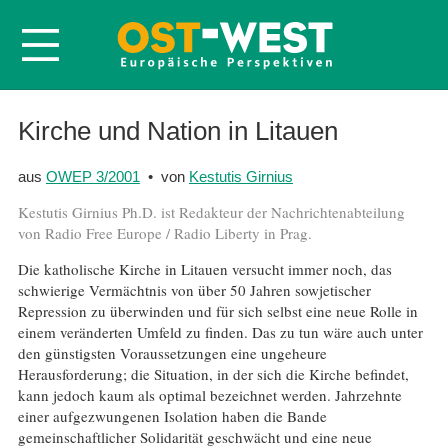
Startseite
Kirche und Nation in Litauen
Über OWEP
aus
OWEP 3/2001
• von
Kestutis Girnius
Volltexte
Kestutis Girnius Ph.D. ist Redakteur der Nachrichtenabteilung
Probeheft
von Radio Free Europe / Radio Liberty in Prag.
Nachbestellen
Die katholische Kirche in Litauen versucht immer noch, das
schwierige Vermächtnis von über 50 Jahren sowjetischer
Abonnieren
Repression zu überwinden und für sich selbst eine neue Rolle in
Kontakt
einem veränderten Umfeld zu finden. Das zu tun wäre auch unter
den günstigsten Voraussetzungen eine ungeheure
Herausforderung; die Situation, in der sich die Kirche befindet,
kann jedoch kaum als optimal bezeichnet werden. Jahrzehnte
einer aufgezwungenen Isolation haben die Bande
gemeinschaftlicher Solidarität geschwächt und eine neue