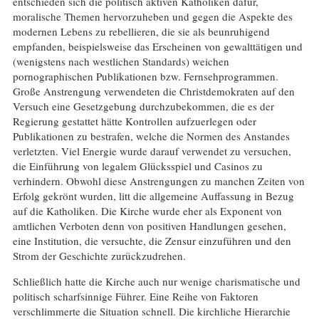
entschieden sich die politisch aktiven Katholiken dafür,
moralische Themen hervorzuheben und gegen die Aspekte des
modernen Lebens zu rebellieren, die sie als beunruhigend
empfanden, beispielsweise das Erscheinen von gewalttätigen und
(wenigstens nach westlichen Standards) weichen
pornographischen Publikationen bzw. Fernsehprogrammen.
Große Anstrengung verwendeten die Christdemokraten auf den
Versuch eine Gesetzgebung durchzubekommen, die es der
Regierung gestattet hätte Kontrollen aufzuerlegen oder
Publikationen zu bestrafen, welche die Normen des Anstandes
verletzten. Viel Energie wurde darauf verwendet zu versuchen,
die Einführung von legalem Glücksspiel und Casinos zu
verhindern. Obwohl diese Anstrengungen zu manchen Zeiten von
Erfolg gekrönt wurden, litt die allgemeine Auffassung in Bezug
auf die Katholiken. Die Kirche wurde eher als Exponent von
amtlichen Verboten denn von positiven Handlungen gesehen,
eine Institution, die versuchte, die Zensur einzuführen und den
Strom der Geschichte zurückzudrehen.
Schließlich hatte die Kirche auch nur wenige charismatische und
politisch scharfsinnige Führer. Eine Reihe von Faktoren
verschlimmerte die Situation schnell. Die kirchliche Hierarchie