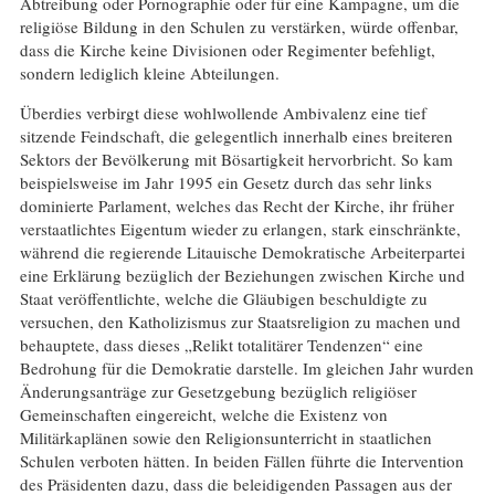
Abtreibung oder Pornographie oder für eine Kampagne, um die
religiöse Bildung in den Schulen zu verstärken, würde offenbar,
dass die Kirche keine Divisionen oder Regimenter befehligt,
sondern lediglich kleine Abteilungen.
Überdies verbirgt diese wohlwollende Ambivalenz eine tief
sitzende Feindschaft, die gelegentlich innerhalb eines breiteren
Sektors der Bevölkerung mit Bösartigkeit hervorbricht. So kam
beispielsweise im Jahr 1995 ein Gesetz durch das sehr links
dominierte Parlament, welches das Recht der Kirche, ihr früher
verstaatlichtes Eigentum wieder zu erlangen, stark einschränkte,
während die regierende Litauische Demokratische Arbeiterpartei
eine Erklärung bezüglich der Beziehungen zwischen Kirche und
Staat veröffentlichte, welche die Gläubigen beschuldigte zu
versuchen, den Katholizismus zur Staatsreligion zu machen und
behauptete, dass dieses „Relikt totalitärer Tendenzen“ eine
Bedrohung für die Demokratie darstelle. Im gleichen Jahr wurden
Änderungsanträge zur Gesetzgebung bezüglich religiöser
Gemeinschaften eingereicht, welche die Existenz von
Militärkaplänen sowie den Religionsunterricht in staatlichen
Schulen verboten hätten. In beiden Fällen führte die Intervention
des Präsidenten dazu, dass die beleidigenden Passagen aus der