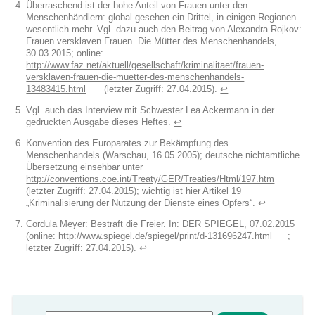
Überraschend ist der hohe Anteil von Frauen unter den
Menschenhändlern: global gesehen ein Drittel, in einigen Regionen
wesentlich mehr. Vgl. dazu auch den Beitrag von Alexandra Rojkov:
Frauen versklaven Frauen. Die Mütter des Menschenhandels,
30.03.2015; online:
http://www.faz.net/aktuell/gesellschaft/kriminalitaet/frauen-
versklaven-frauen-die-muetter-des-menschenhandels-
13483415.html
(letzter Zugriff: 27.04.2015).
↩︎
Vgl. auch das Interview mit Schwester Lea Ackermann in der
gedruckten Ausgabe dieses Heftes.
↩︎
Konvention des Europarates zur Bekämpfung des
Menschenhandels (Warschau, 16.05.2005); deutsche nichtamtliche
Übersetzung einsehbar unter
http://conventions.coe.int/Treaty/GER/Treaties/Html/197.htm
(letzter Zugriff: 27.04.2015); wichtig ist hier Artikel 19
„Kriminalisierung der Nutzung der Dienste eines Opfers“.
↩︎
Cordula Meyer: Bestraft die Freier. In: DER SPIEGEL, 07.02.2015
(online:
http://www.spiegel.de/spiegel/print/d-131696247.html
;
letzter Zugriff: 27.04.2015).
↩︎
Suchformular
Suche