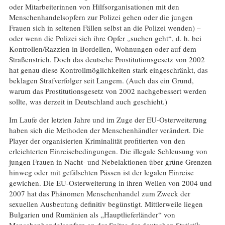
oder Mitarbeiterinnen von Hilfsorganisationen mit den
Menschenhandelsopfern zur Polizei gehen oder die jungen
Frauen sich in seltenen Fällen selbst an die Polizei wenden) –
oder wenn die Polizei sich ihre Opfer „suchen geht“, d. h. bei
Kontrollen/Razzien in Bordellen, Wohnungen oder auf dem
Straßenstrich. Doch das deutsche Prostitutionsgesetz von 2002
hat genau diese Kontrollmöglichkeiten stark eingeschränkt, das
beklagen Strafverfolger seit Langem. (Auch das ein Grund,
warum das Prostitutionsgesetz von 2002 nachgebessert werden
sollte, was derzeit in Deutschland auch geschieht.)
Im Laufe der letzten Jahre und im Zuge der EU-Osterweiterung
haben sich die Methoden der Menschenhändler verändert. Die
Player der organisierten Kriminalität profitierten von den
erleichterten Einreisebedingungen. Die illegale Schleusung von
jungen Frauen in Nacht- und Nebelaktionen über grüne Grenzen
hinweg oder mit gefälschten Pässen ist der legalen Einreise
gewichen. Die EU-Osterweiterung in ihren Wellen von 2004 und
2007 hat das Phänomen Menschenhandel zum Zweck der
sexuellen Ausbeutung definitiv begünstigt. Mittlerweile liegen
Bulgarien und Rumänien als „Hauptlieferländer“ von
Menschenhandelsopfern an der Spitze der deutschen Statistik –