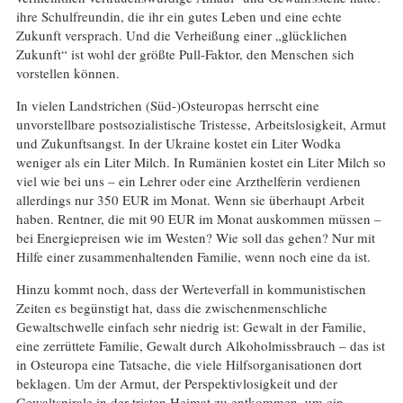
ihre Schulfreundin, die ihr ein gutes Leben und eine echte
Zukunft versprach. Und die Verheißung einer „glücklichen
Zukunft“ ist wohl der größte Pull-Faktor, den Menschen sich
vorstellen können.
In vielen Landstrichen (Süd-)Osteuropas herrscht eine
unvorstellbare postsozialistische Tristesse, Arbeitslosigkeit, Armut
und Zukunftsangst. In der Ukraine kostet ein Liter Wodka
weniger als ein Liter Milch. In Rumänien kostet ein Liter Milch so
viel wie bei uns – ein Lehrer oder eine Arzthelferin verdienen
allerdings nur 350 EUR im Monat. Wenn sie überhaupt Arbeit
haben. Rentner, die mit 90 EUR im Monat auskommen müssen –
bei Energiepreisen wie im Westen? Wie soll das gehen? Nur mit
Hilfe einer zusammenhaltenden Familie, wenn noch eine da ist.
Hinzu kommt noch, dass der Werteverfall in kommunistischen
Zeiten es begünstigt hat, dass die zwischenmenschliche
Gewaltschwelle einfach sehr niedrig ist: Gewalt in der Familie,
eine zerrüttete Familie, Gewalt durch Alkoholmissbrauch – das ist
in Osteuropa eine Tatsache, die viele Hilfsorganisationen dort
beklagen. Um der Armut, der Perspektivlosigkeit und der
Gewaltspirale in der tristen Heimat zu entkommen, um ein