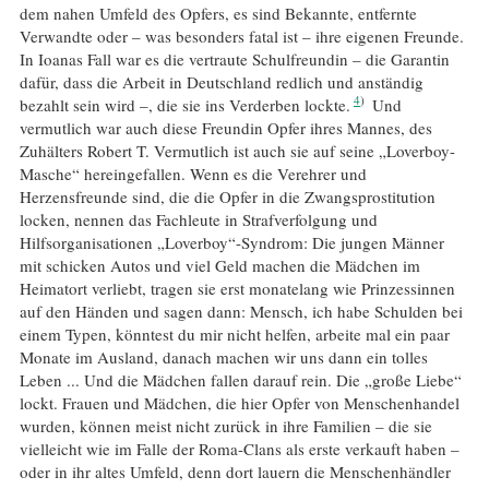
dem nahen Umfeld des Opfers, es sind Bekannte, entfernte
Verwandte oder – was besonders fatal ist – ihre eigenen Freunde.
In Ioanas Fall war es die vertraute Schulfreundin – die Garantin
dafür, dass die Arbeit in Deutschland redlich und anständig
4
bezahlt sein wird –, die sie ins Verderben lockte.
Und
vermutlich war auch diese Freundin Opfer ihres Mannes, des
Zuhälters Robert T. Vermutlich ist auch sie auf seine „Loverboy-
Masche“ hereingefallen. Wenn es die Verehrer und
Herzensfreunde sind, die die Opfer in die Zwangsprostitution
locken, nennen das Fachleute in Strafverfolgung und
Hilfsorganisationen „Loverboy“-Syndrom: Die jungen Männer
mit schicken Autos und viel Geld machen die Mädchen im
Heimatort verliebt, tragen sie erst monatelang wie Prinzessinnen
auf den Händen und sagen dann: Mensch, ich habe Schulden bei
einem Typen, könntest du mir nicht helfen, arbeite mal ein paar
Monate im Ausland, danach machen wir uns dann ein tolles
Leben ... Und die Mädchen fallen darauf rein. Die „große Liebe“
lockt. Frauen und Mädchen, die hier Opfer von Menschenhandel
wurden, können meist nicht zurück in ihre Familien – die sie
vielleicht wie im Falle der Roma-Clans als erste verkauft haben –
oder in ihr altes Umfeld, denn dort lauern die Menschenhändler