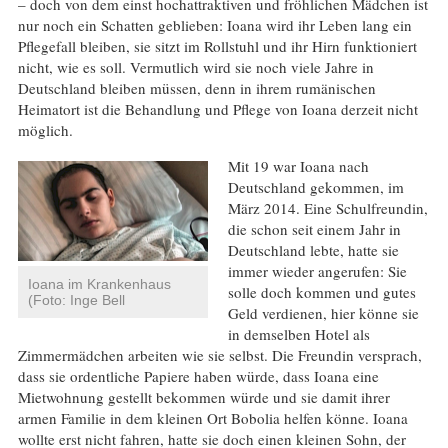
– doch von dem einst hochattraktiven und fröhlichen Mädchen ist
nur noch ein Schatten geblieben: Ioana wird ihr Leben lang ein
Pflegefall bleiben, sie sitzt im Rollstuhl und ihr Hirn funktioniert
nicht, wie es soll. Vermutlich wird sie noch viele Jahre in
Deutschland bleiben müssen, denn in ihrem rumänischen
Heimatort ist die Behandlung und Pflege von Ioana derzeit nicht
möglich.
Mit 19 war Ioana nach
Deutschland gekommen, im
März 2014. Eine Schulfreundin,
die schon seit einem Jahr in
Deutschland lebte, hatte sie
immer wieder angerufen: Sie
Ioana im Krankenhaus
solle doch kommen und gutes
(Foto: Inge Bell
Geld verdienen, hier könne sie
in demselben Hotel als
Zimmermädchen arbeiten wie sie selbst. Die Freundin versprach,
dass sie ordentliche Papiere haben würde, dass Ioana eine
Mietwohnung gestellt bekommen würde und sie damit ihrer
armen Familie in dem kleinen Ort Bobolia helfen könne. Ioana
wollte erst nicht fahren, hatte sie doch einen kleinen Sohn, der