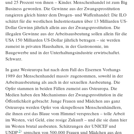
und 25 Prozent von ihnen – Kinder. Menschenhandel ist zum Big
Business geworden. Die Gewinne aus der Zwangsprostitution
rangieren gleich hinter dem Drogen- und Waffenhandel: Die ILO
schätzt für die westlichen Industriestaaten über 13 Milliarden US-
Dollar Gewinn jährlich allein aus der Zwangsprostitution. Die
illegalen Gewinne aus der Arbeitsausbeutung sollen allein für die
USA 150 Milliarden US-Dollar jährlich betragen – sie werden
zumeist in privaten Haushalten, in der Gastronomie, im
Baugewerbe und in der Unterhaltungsindustrie erwirtschaftet.
Schwarz.
In ganz Westeuropa hat nach dem Fall des Eisernen Vorhangs
1989 der Menschenhandel massiv zugenommen, sowohl in der
Arbeitsausbeutung als auch in der sexuellen Ausbeutung. Die
Opfer stammen in beiden Fällen zumeist aus Osteuropa. Die
Medien haben den Mechanismus der Zwangsprostitution in die
Öffentlichkeit gebracht: Junge Frauen und Mädchen aus ganz
Osteuropa werden Opfer von skrupellosen Menschenhändlern,
die ihnen erst das Blaue vom Himmel versprechen – tolle Arbeit
im Westen, viel Geld, eine rosige Zukunft – und die sie dann hier
im Westen brutal ausbeuten. Schätzungen der UNICEF und
2
UNDP
sprechen von 500.000 Frauen und Mädchen aus den