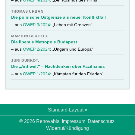
– aus
OWEP 4/2024
: „Der Kosmos des Films“
THOMAS URBAN:
Die polnische Ostgrenze als neuer Konfliktfall
– aus
OWEP 3/2024
: „Leben mit Grenzen“
MÁRTON GERGELY:
Die liberale Metropole Budapest
– aus
OWEP 2/2024
: „Ungarn und Europa“
JURI DURKOT:
Die „Antiwelt“ – Nachdenken über Pazifismus
– aus
OWEP 1/2024
: „Kämpfen für den Frieden“
Standard-Layout »
© 2026 Renovabis
Impressum
Datenschutz
Widerruf/Kündigung