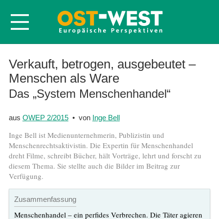
Startseite
Verkauft, betrogen, ausgebeutet –
Menschen als Ware
Über OWEP
Das „System Menschenhandel“
Volltexte
Probeheft
aus
OWEP 2/2015
• von
Inge Bell
Nachbestellen
Inge Bell ist Medienunternehmerin, Publizistin und
Abonnieren
Menschenrechtsaktivistin. Die Expertin für Menschenhandel
dreht Filme, schreibt Bücher, hält Vorträge, lehrt und forscht zu
Kontakt
diesem Thema. Sie stellte auch die Bilder im Beitrag zur
Verfügung.
Zusammenfassung
Menschenhandel – ein perfides Verbrechen. Die Täter agieren