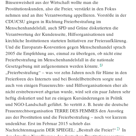
Binsenweisheit aus der Wirtschaft wollte man die
Prostitutionskunden, also die Freier, verstärkt in den Fokus
nehmen und an ihre Verantwortung appellieren. Vorstöße in der
CDU/CSU gingen in Richtung Freierbestrafung im
Menschenhandelsfall, auch SPD und Grüne diskutierten die
Verantwortung der Kundenseite, Hilfsorganisationen und
kirchliche Institutionen starteten Initiativen zur Freieraufklärung.
Und die Europarats-Konvention gegen Menschenhandel sprach
2005 die Empfehlung aus, einmal zu überlegen, ob nicht eine
Freierbestrafung im Menschenhandelsfall in die nationale
6
Gesetzgebung mit aufgenommen werden könnte.
„Freierbestrafung“ – was vor zehn Jahren noch für Häme in den
Freierforen des Internets und bei Bordellbetreibern sorgte und
auch von einigen Frauenrechts- und Hilfsorganisationen eher als
nicht erstrebenswert abgetan wurde, wird seit ein paar Jahren sehr
heftig diskutiert und hat zu einigen Kursänderungen in Politik
und NGO-Landschaft geführt. So vertritt z. B. heute die deutsche
Frauenrechtsorganisation TERRE DES FEMMES den Ausstieg
aus der Prostitution und die Freierbestrafung – noch vor kurzem
undenkbar. Erst im Februar 2015 schrieb das
7
Nachrichtenmagazin DER SPIEGEL: „Bestraft die Freier!“
In