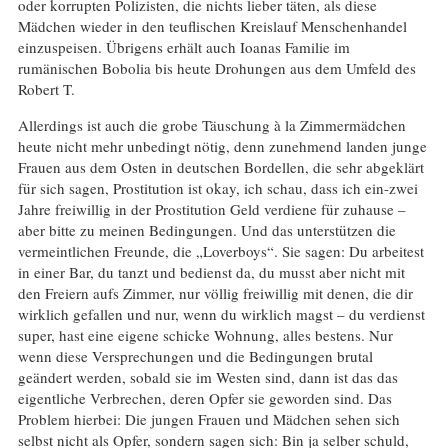
oder korrupten Polizisten, die nichts lieber täten, als diese
Mädchen wieder in den teuflischen Kreislauf Menschenhandel
einzuspeisen. Übrigens erhält auch Ioanas Familie im
rumänischen Bobolia bis heute Drohungen aus dem Umfeld des
Robert T.
Allerdings ist auch die grobe Täuschung à la Zimmermädchen
heute nicht mehr unbedingt nötig, denn zunehmend landen junge
Frauen aus dem Osten in deutschen Bordellen, die sehr abgeklärt
für sich sagen, Prostitution ist okay, ich schau, dass ich ein-zwei
Jahre freiwillig in der Prostitution Geld verdiene für zuhause –
aber bitte zu meinen Bedingungen. Und das unterstützen die
vermeintlichen Freunde, die „Loverboys“. Sie sagen: Du arbeitest
in einer Bar, du tanzt und bedienst da, du musst aber nicht mit
den Freiern aufs Zimmer, nur völlig freiwillig mit denen, die dir
wirklich gefallen und nur, wenn du wirklich magst – du verdienst
super, hast eine eigene schicke Wohnung, alles bestens. Nur
wenn diese Versprechungen und die Bedingungen brutal
geändert werden, sobald sie im Westen sind, dann ist das das
eigentliche Verbrechen, deren Opfer sie geworden sind. Das
Problem hierbei: Die jungen Frauen und Mädchen sehen sich
selbst nicht als Opfer, sondern sagen sich: Bin ja selber schuld,