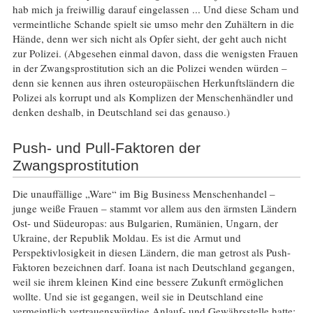
hab mich ja freiwillig darauf eingelassen ... Und diese Scham und
vermeintliche Schande spielt sie umso mehr den Zuhältern in die
Hände, denn wer sich nicht als Opfer sieht, der geht auch nicht
zur Polizei. (Abgesehen einmal davon, dass die wenigsten Frauen
in der Zwangsprostitution sich an die Polizei wenden würden –
denn sie kennen aus ihren osteuropäischen Herkunftsländern die
Polizei als korrupt und als Komplizen der Menschenhändler und
denken deshalb, in Deutschland sei das genauso.)
Push- und Pull-Faktoren der
Zwangsprostitution
Die unauffällige „Ware“ im Big Business Menschenhandel –
junge weiße Frauen – stammt vor allem aus den ärmsten Ländern
Ost- und Südeuropas: aus Bulgarien, Rumänien, Ungarn, der
Ukraine, der Republik Moldau. Es ist die Armut und
Perspektivlosigkeit in diesen Ländern, die man getrost als Push-
Faktoren bezeichnen darf. Ioana ist nach Deutschland gegangen,
weil sie ihrem kleinen Kind eine bessere Zukunft ermöglichen
wollte. Und sie ist gegangen, weil sie in Deutschland eine
vermeintlich vertrauenswürdige Anlauf- und Gewährsstelle hatte: