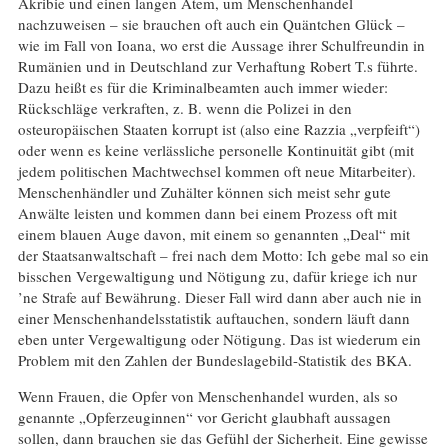
Akribie und einen langen Atem, um Menschenhandel
nachzuweisen – sie brauchen oft auch ein Quäntchen Glück –
wie im Fall von Ioana, wo erst die Aussage ihrer Schulfreundin in
Rumänien und in Deutschland zur Verhaftung Robert T.s führte.
Dazu heißt es für die Kriminalbeamten auch immer wieder:
Rückschläge verkraften, z. B. wenn die Polizei in den
osteuropäischen Staaten korrupt ist (also eine Razzia „verpfeift“)
oder wenn es keine verlässliche personelle Kontinuität gibt (mit
jedem politischen Machtwechsel kommen oft neue Mitarbeiter).
Menschenhändler und Zuhälter können sich meist sehr gute
Anwälte leisten und kommen dann bei einem Prozess oft mit
einem blauen Auge davon, mit einem so genannten „Deal“ mit
der Staatsanwaltschaft – frei nach dem Motto: Ich gebe mal so ein
bisschen Vergewaltigung und Nötigung zu, dafür kriege ich nur
’ne Strafe auf Bewährung. Dieser Fall wird dann aber auch nie in
einer Menschenhandelsstatistik auftauchen, sondern läuft dann
eben unter Vergewaltigung oder Nötigung. Das ist wiederum ein
Problem mit den Zahlen der Bundeslagebild-Statistik des BKA.
Wenn Frauen, die Opfer von Menschenhandel wurden, als so
genannte „Opferzeuginnen“ vor Gericht glaubhaft aussagen
sollen, dann brauchen sie das Gefühl der Sicherheit. Eine gewisse