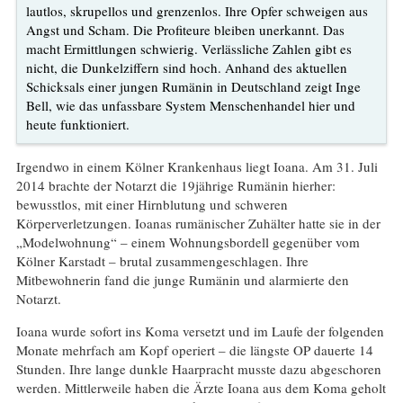
lautlos, skrupellos und grenzenlos. Ihre Opfer schweigen aus
Angst und Scham. Die Profiteure bleiben unerkannt. Das
macht Ermittlungen schwierig. Verlässliche Zahlen gibt es
nicht, die Dunkelziffern sind hoch. Anhand des aktuellen
Schicksals einer jungen Rumänin in Deutschland zeigt Inge
Bell, wie das unfassbare System Menschenhandel hier und
heute funktioniert.
Irgendwo in einem Kölner Krankenhaus liegt Ioana. Am 31. Juli
2014 brachte der Notarzt die 19jährige Rumänin hierher:
bewusstlos, mit einer Hirnblutung und schweren
Körperverletzungen. Ioanas rumänischer Zuhälter hatte sie in der
„Modelwohnung“ – einem Wohnungsbordell gegenüber vom
Kölner Karstadt – brutal zusammengeschlagen. Ihre
Mitbewohnerin fand die junge Rumänin und alarmierte den
Notarzt.
Ioana wurde sofort ins Koma versetzt und im Laufe der folgenden
Monate mehrfach am Kopf operiert – die längste OP dauerte 14
Stunden. Ihre lange dunkle Haarpracht musste dazu abgeschoren
werden. Mittlerweile haben die Ärzte Ioana aus dem Koma geholt