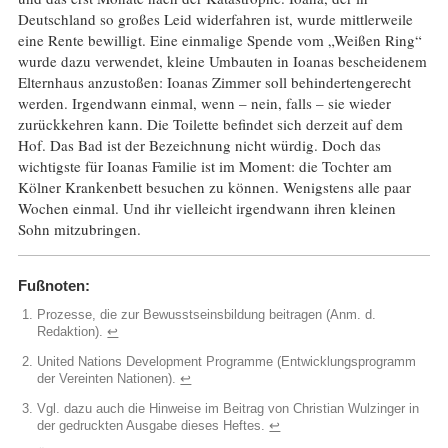
Deutschland so großes Leid widerfahren ist, wurde mittlerweile
eine Rente bewilligt. Eine einmalige Spende vom „Weißen Ring“
wurde dazu verwendet, kleine Umbauten in Ioanas bescheidenem
Elternhaus anzustoßen: Ioanas Zimmer soll behindertengerecht
werden. Irgendwann einmal, wenn – nein, falls – sie wieder
zurückkehren kann. Die Toilette befindet sich derzeit auf dem
Hof. Das Bad ist der Bezeichnung nicht würdig. Doch das
wichtigste für Ioanas Familie ist im Moment: die Tochter am
Kölner Krankenbett besuchen zu können. Wenigstens alle paar
Wochen einmal. Und ihr vielleicht irgendwann ihren kleinen
Sohn mitzubringen.
Fußnoten:
Prozesse, die zur Bewusstseinsbildung beitragen (Anm. d.
Redaktion).
↩︎
United Nations Development Programme (Entwicklungsprogramm
der Vereinten Nationen).
↩︎
Vgl. dazu auch die Hinweise im Beitrag von Christian Wulzinger in
der gedruckten Ausgabe dieses Heftes.
↩︎