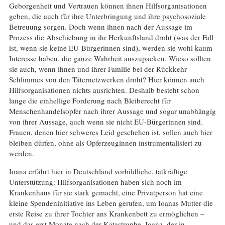
Geborgenheit und Vertrauen können ihnen Hilfsorganisationen
geben, die auch für ihre Unterbringung und ihre psychosoziale
Betreuung sorgen. Doch wenn ihnen nach der Aussage im
Prozess die Abschiebung in ihr Herkunftsland droht (was der Fall
ist, wenn sie keine EU-Bürgerinnen sind), werden sie wohl kaum
Interesse haben, die ganze Wahrheit auszupacken. Wieso sollten
sie auch, wenn ihnen und ihrer Familie bei der Rückkehr
Schlimmes von den Täternetzwerken droht? Hier können auch
Hilfsorganisationen nichts ausrichten. Deshalb besteht schon
lange die einhellige Forderung nach Bleiberecht für
Menschenhandelsopfer nach ihrer Aussage und sogar unabhängig
von ihrer Aussage, auch wenn sie nicht EU-Bürgerinnen sind.
Frauen, denen hier schweres Leid geschehen ist, sollen auch hier
bleiben dürfen, ohne als Opferzeuginnen instrumentalisiert zu
werden.
Ioana erfährt hier in Deutschland vorbildliche, tatkräftige
Unterstützung: Hilfsorganisationen haben sich noch im
Krankenhaus für sie stark gemacht, eine Privatperson hat eine
kleine Spendeninitiative ins Leben gerufen, um Ioanas Mutter die
erste Reise zu ihrer Tochter ans Krankenbett zu ermöglichen –
und das erst Monate nach der Katastrophe. Ioana, der in