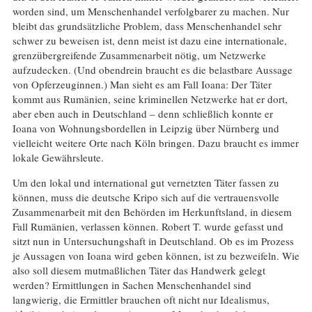
worden sind, um Menschenhandel verfolgbarer zu machen. Nur
bleibt das grundsätzliche Problem, dass Menschenhandel sehr
schwer zu beweisen ist, denn meist ist dazu eine internationale,
grenzübergreifende Zusammenarbeit nötig, um Netzwerke
aufzudecken. (Und obendrein braucht es die belastbare Aussage
von Opferzeuginnen.) Man sieht es am Fall Ioana: Der Täter
kommt aus Rumänien, seine kriminellen Netzwerke hat er dort,
aber eben auch in Deutschland – denn schließlich konnte er
Ioana von Wohnungsbordellen in Leipzig über Nürnberg und
vielleicht weitere Orte nach Köln bringen. Dazu braucht es immer
lokale Gewährsleute.
Um den lokal und international gut vernetzten Täter fassen zu
können, muss die deutsche Kripo sich auf die vertrauensvolle
Zusammenarbeit mit den Behörden im Herkunftsland, in diesem
Fall Rumänien, verlassen können. Robert T. wurde gefasst und
sitzt nun in Untersuchungshaft in Deutschland. Ob es im Prozess
je Aussagen von Ioana wird geben können, ist zu bezweifeln. Wie
also soll diesem mutmaßlichen Täter das Handwerk gelegt
werden? Ermittlungen in Sachen Menschenhandel sind
langwierig, die Ermittler brauchen oft nicht nur Idealismus,