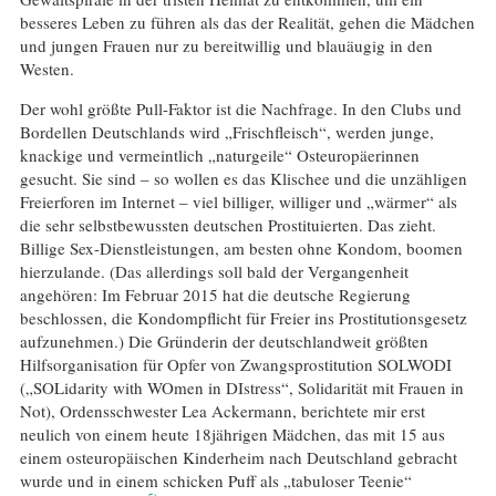
besseres Leben zu führen als das der Realität, gehen die Mädchen
und jungen Frauen nur zu bereitwillig und blauäugig in den
Westen.
Der wohl größte Pull-Faktor ist die Nachfrage. In den Clubs und
Bordellen Deutschlands wird „Frischfleisch“, werden junge,
knackige und vermeintlich „naturgeile“ Osteuropäerinnen
gesucht. Sie sind – so wollen es das Klischee und die unzähligen
Freierforen im Internet – viel billiger, williger und „wärmer“ als
die sehr selbstbewussten deutschen Prostituierten. Das zieht.
Billige Sex-Dienstleistungen, am besten ohne Kondom, boomen
hierzulande. (Das allerdings soll bald der Vergangenheit
angehören: Im Februar 2015 hat die deutsche Regierung
beschlossen, die Kondompflicht für Freier ins Prostitutionsgesetz
aufzunehmen.) Die Gründerin der deutschlandweit größten
Hilfsorganisation für Opfer von Zwangsprostitution SOLWODI
(„SOLidarity with WOmen in DIstress“, Solidarität mit Frauen in
Not), Ordensschwester Lea Ackermann, berichtete mir erst
neulich von einem heute 18jährigen Mädchen, das mit 15 aus
einem osteuropäischen Kinderheim nach Deutschland gebracht
wurde und in einem schicken Puff als „tabuloser Teenie“