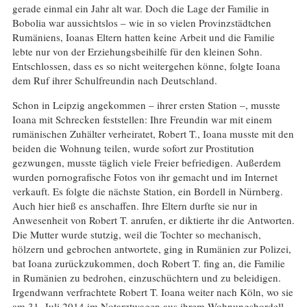
gerade einmal ein Jahr alt war. Doch die Lage der Familie in
Bobolia war aussichtslos – wie in so vielen Provinzstädtchen
Rumäniens, Ioanas Eltern hatten keine Arbeit und die Familie
lebte nur von der Erziehungsbeihilfe für den kleinen Sohn.
Entschlossen, dass es so nicht weitergehen könne, folgte Ioana
dem Ruf ihrer Schulfreundin nach Deutschland.
Schon in Leipzig angekommen – ihrer ersten Station –, musste
Ioana mit Schrecken feststellen: Ihre Freundin war mit einem
rumänischen Zuhälter verheiratet, Robert T., Ioana musste mit den
beiden die Wohnung teilen, wurde sofort zur Prostitution
gezwungen, musste täglich viele Freier befriedigen. Außerdem
wurden pornografische Fotos von ihr gemacht und im Internet
verkauft. Es folgte die nächste Station, ein Bordell in Nürnberg.
Auch hier hieß es anschaffen. Ihre Eltern durfte sie nur in
Anwesenheit von Robert T. anrufen, er diktierte ihr die Antworten.
Die Mutter wurde stutzig, weil die Tochter so mechanisch,
hölzern und gebrochen antwortete, ging in Rumänien zur Polizei,
bat Ioana zurückzukommen, doch Robert T. fing an, die Familie
in Rumänien zu bedrohen, einzuschüchtern und zu beleidigen.
Irgendwann verfrachtete Robert T. Ioana weiter nach Köln, wo sie
am 31. Juli 2014 im Notarztwagen aus ihrem Wohnungsbordell