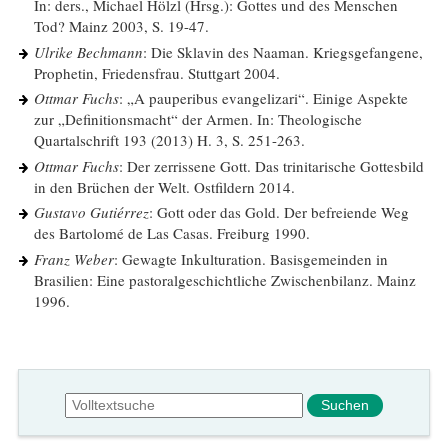
In: ders., Michael Hölzl (Hrsg.): Gottes und des Menschen
Tod? Mainz 2003, S. 19-47.
Ulrike Bechmann
: Die Sklavin des Naaman. Kriegsgefangene,
Prophetin, Friedensfrau. Stuttgart 2004.
Ottmar Fuchs
: „A pauperibus evangelizari“. Einige Aspekte
zur „Definitionsmacht“ der Armen. In: Theologische
Quartalschrift 193 (2013) H. 3, S. 251-263.
Ottmar Fuchs
: Der zerrissene Gott. Das trinitarische Gottesbild
in den Brüchen der Welt. Ostfildern 2014.
Gustavo Gutiérrez
: Gott oder das Gold. Der befreiende Weg
des Bartolomé de Las Casas. Freiburg 1990.
Franz Weber
: Gewagte Inkulturation. Basisgemeinden in
Brasilien: Eine pastoralgeschichtliche Zwischenbilanz. Mainz
1996.
Suchformular
Suche