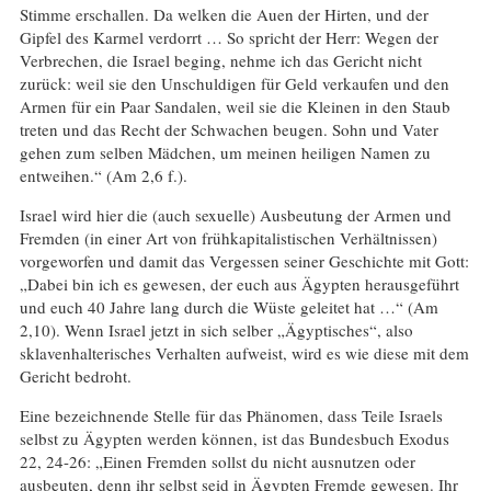
Stimme erschallen. Da welken die Auen der Hirten, und der
Gipfel des Karmel verdorrt … So spricht der Herr: Wegen der
Verbrechen, die Israel beging, nehme ich das Gericht nicht
zurück: weil sie den Unschuldigen für Geld verkaufen und den
Armen für ein Paar Sandalen, weil sie die Kleinen in den Staub
treten und das Recht der Schwachen beugen. Sohn und Vater
gehen zum selben Mädchen, um meinen heiligen Namen zu
entweihen.“ (Am 2,6 f.).
Israel wird hier die (auch sexuelle) Ausbeutung der Armen und
Fremden (in einer Art von frühkapitalistischen Verhältnissen)
vorgeworfen und damit das Vergessen seiner Geschichte mit Gott:
„Dabei bin ich es gewesen, der euch aus Ägypten herausgeführt
und euch 40 Jahre lang durch die Wüste geleitet hat …“ (Am
2,10). Wenn Israel jetzt in sich selber „Ägyptisches“, also
sklavenhalterisches Verhalten aufweist, wird es wie diese mit dem
Gericht bedroht.
Eine bezeichnende Stelle für das Phänomen, dass Teile Israels
selbst zu Ägypten werden können, ist das Bundesbuch Exodus
22, 24-26: „Einen Fremden sollst du nicht ausnutzen oder
ausbeuten, denn ihr selbst seid in Ägypten Fremde gewesen. Ihr