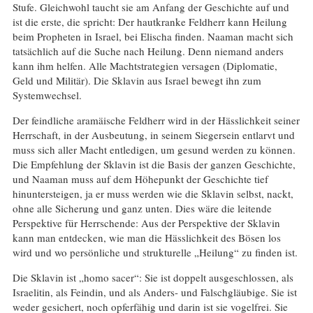
Stufe. Gleichwohl taucht sie am Anfang der Geschichte auf und
ist die erste, die spricht: Der hautkranke Feldherr kann Heilung
beim Propheten in Israel, bei Elischa finden. Naaman macht sich
tatsächlich auf die Suche nach Heilung. Denn niemand anders
kann ihm helfen. Alle Machtstrategien versagen (Diplomatie,
Geld und Militär). Die Sklavin aus Israel bewegt ihn zum
Systemwechsel.
Der feindliche aramäische Feldherr wird in der Hässlichkeit seiner
Herrschaft, in der Ausbeutung, in seinem Siegersein entlarvt und
muss sich aller Macht entledigen, um gesund werden zu können.
Die Empfehlung der Sklavin ist die Basis der ganzen Geschichte,
und Naaman muss auf dem Höhepunkt der Geschichte tief
hinuntersteigen, ja er muss werden wie die Sklavin selbst, nackt,
ohne alle Sicherung und ganz unten. Dies wäre die leitende
Perspektive für Herrschende: Aus der Perspektive der Sklavin
kann man entdecken, wie man die Hässlichkeit des Bösen los
wird und wo persönliche und strukturelle „Heilung“ zu finden ist.
Die Sklavin ist „homo sacer“: Sie ist doppelt ausgeschlossen, als
Israelitin, als Feindin, und als Anders- und Falschgläubige. Sie ist
weder gesichert, noch opferfähig und darin ist sie vogelfrei. Sie