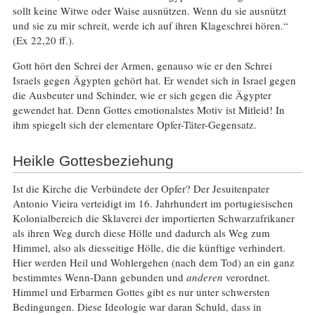
sollt keine Witwe oder Waise ausnützen. Wenn du sie ausnützt
und sie zu mir schreit, werde ich auf ihren Klageschrei hören.“
(Ex 22,20 ff.).
Gott hört den Schrei der Armen, genauso wie er den Schrei
Israels gegen Ägypten gehört hat. Er wendet sich in Israel gegen
die Ausbeuter und Schinder, wie er sich gegen die Ägypter
gewendet hat. Denn Gottes emotionalstes Motiv ist Mitleid! In
ihm spiegelt sich der elementare Opfer-Täter-Gegensatz.
Heikle Gottesbeziehung
Ist die Kirche die Verbündete der Opfer? Der Jesuitenpater
Antonio Vieira verteidigt im 16. Jahrhundert im portugiesischen
Kolonialbereich die Sklaverei der importierten Schwarzafrikaner
als ihren Weg durch diese Hölle und dadurch als Weg zum
Himmel, also als diesseitige Hölle, die die künftige verhindert.
Hier werden Heil und Wohlergehen (nach dem Tod) an ein ganz
bestimmtes Wenn-Dann gebunden und
anderen
verordnet.
Himmel und Erbarmen Gottes gibt es nur unter schwersten
Bedingungen. Diese Ideologie war daran Schuld, dass in