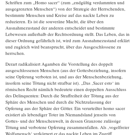
Schriften zum „Homo sacer“ (zum „endgültig verdammten und
ausgegrenzten Menschen“) von der Strategie der Herrschenden,
bestimmte Menschen und Kreise auf das nackte Leben zu
reduzieren. Es ist die souveräne Macht, die über den
Ausnahmezustand der anderen entscheidet und bestimmte
Lebewesen außerhalb der Rechtsordnung stellt. Das Leben, das in
dieser Ordnung gefährlich ist, wird zum Ausnahmezustand erklärt
und zugleich wird beansprucht, über das Ausgeschlossene zu
herrschen.
Derart radikalisiert Agamben die Vorstellung des doppelt
ausgeschlossenen Menschen (aus der Gottesbeziehung, insofern
seine Opferung verboten ist, und aus der Menschenbeziehung,
insofern seine Tötung nicht strafbar ist). „Das ‚Sacer esto‘ im
römischen Recht nämlich bedeutete einen doppelten Ausschluss
des Delinquenten: Durch die Straffreiheit der Tötung aus der
Sphäre des Menschen und durch die Nichtzulassung der
Opferung aus der Sphäre der Götter. Ein verurteilter homo sacer
existiert als lebendiger Toter im Niemandsland jenseits von
Gottes- und der Menschenwelt, in dessen Grauzone zulässige
Tötung und verbotene Opferung zusammenfallen. Als ‚vogelfreier
Wolfsmensch‘ verkörpert er das nackte Leben im Zugriff