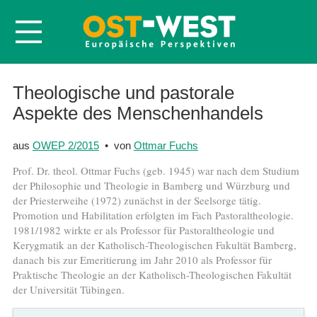
Startseite
Theologische und pastorale
Aspekte des Menschenhandels
Über OWEP
Volltexte
aus
OWEP 2/2015
• von
Ottmar Fuchs
Probeheft
Prof. Dr. theol. Ottmar Fuchs (geb. 1945) war nach dem Studium
Nachbestellen
der Philosophie und Theologie in Bamberg und Würzburg und
der Priesterweihe (1972) zunächst in der Seelsorge tätig.
Abonnieren
Promotion und Habilitation erfolgten im Fach Pastoraltheologie.
1981/1982 wirkte er als Professor für Pastoraltheologie und
Kontakt
Kerygmatik an der Katholisch-Theologischen Fakultät Bamberg,
danach bis zur Emeritierung im Jahr 2010 als Professor für
Praktische Theologie an der Katholisch-Theologischen Fakultät
der Universität Tübingen.