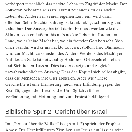
verkörpert tatsächlich das nackte Leben im Zugriff der Macht. Der
Souverän bekommt Aussatz. Damit zeichnet sich das nackte
Leben der Anderen in seinen eigenen Leib ein, wird darin
offenbar. Seine Machtausübung ist krank, eklig, schmutzig und
unheilbar. Der Ausweg besteht darin: Er muss werden wie die
Sklavin, sich entäußern, bis aufs nackte Leben im Jordan, im
Land, wo er keine Macht hat, wo ein fremder Gott herrscht. Von
einer Feindin wird er ins nackte Leben gestoßen. Ihre Ohnmacht
wird zur Macht, zu Gunsten des Anders-Werdens des Mächtigen.
Auf dessen Seite ist notwendig: Hinhören, Ortswechsel, Teilen
und Sich-heilen-Lassen. Dies ist der einzige und zugleich
unwahrscheinlichste Ausweg: Dass das Kapital sich selbst abgibt,
dass die Menschen ihre Gier abstellen. Aber wie? Diese
Geschichte ist eine Erinnerung, auch eine Erfindung gegen die
Realität, gegen den Irrealis, die Unmöglichkeit ihrer
Veränderung, mit Hoffnung und zum Protest befähigend.
Biblische Spur 2: Gericht über Israel
Im „Gericht über die Völker“ bei (Am 1-2) spricht der Prophet
Amos: Der Herr brüllt vom Zion her, aus Jerusalem lässt er seine