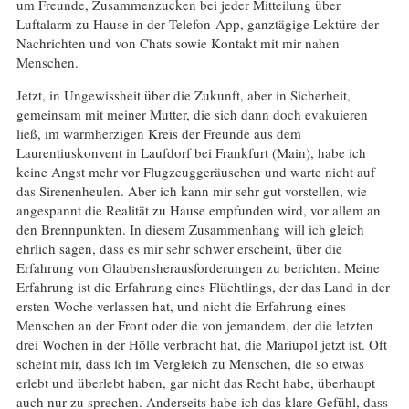
um Freunde, Zusammenzucken bei jeder Mitteilung über
Luftalarm zu Hause in der Telefon-App, ganztägige Lektüre der
Nachrichten und von Chats sowie Kontakt mit mir nahen
Menschen.
Jetzt, in Ungewissheit über die Zukunft, aber in Sicherheit,
gemeinsam mit meiner Mutter, die sich dann doch evakuieren
ließ, im warmherzigen Kreis der Freunde aus dem
Laurentiuskonvent in Laufdorf bei Frankfurt (Main), habe ich
keine Angst mehr vor Flugzeuggeräuschen und warte nicht auf
das Sirenenheulen. Aber ich kann mir sehr gut vorstellen, wie
angespannt die Realität zu Hause empfunden wird, vor allem an
den Brennpunkten. In diesem Zusammenhang will ich gleich
ehrlich sagen, dass es mir sehr schwer erscheint, über die
Erfahrung von Glaubensherausforderungen zu berichten. Meine
Erfahrung ist die Erfahrung eines Flüchtlings, der das Land in der
ersten Woche verlassen hat, und nicht die Erfahrung eines
Menschen an der Front oder die von jemandem, der die letzten
drei Wochen in der Hölle verbracht hat, die Mariupol jetzt ist. Oft
scheint mir, dass ich im Vergleich zu Menschen, die so etwas
erlebt und überlebt haben, gar nicht das Recht habe, überhaupt
auch nur zu sprechen. Anderseits habe ich das klare Gefühl, dass