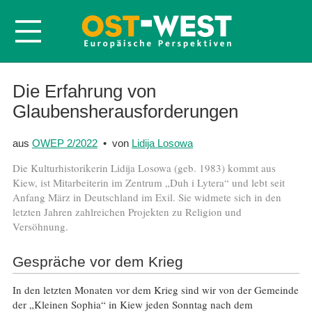
Startseite
Die Erfahrung von
Glaubensherausforderungen
Über OWEP
Volltexte
aus
OWEP 2/2022
• von
Lidija Losowa
Probeheft
Die Kulturhistorikerin Lidija Losowa (geb. 1983) kommt aus
Nachbestellen
Kiew, ist Mitarbeiterin im Zentrum „Duh i Lytera“ und lebt seit
Anfang März in Deutschland im Exil. Sie widmete sich in den
Abonnieren
letzten Jahren zahlreichen Projekten zu Religion und
Versöhnung.
Kontakt
Gespräche vor dem Krieg
In den letzten Monaten vor dem Krieg sind wir von der Gemeinde
der „Kleinen Sophia“ in Kiew jeden Sonntag nach dem