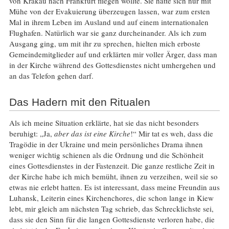
von Krakau nach Frankfurt fliegen wollte. Sie hatte sich nur mit
Mühe von der Evakuierung überzeugen lassen, war zum ersten
Mal in ihrem Leben im Ausland und auf einem internationalen
Flughafen. Natürlich war sie ganz durcheinander. Als ich zum
Ausgang ging, um mit ihr zu sprechen, hielten mich erboste
Gemeindemitglieder auf und erklärten mir voller Ärger, dass man
in der Kirche während des Gottesdienstes nicht umhergehen und
an das Telefon gehen darf.
Das Hadern mit den Ritualen
Als ich meine Situation erklärte, hat sie das nicht besonders
beruhigt: „Ja,
aber das ist eine Kirche
!“ Mir tat es weh, dass die
Tragödie in der Ukraine und mein persönliches Drama ihnen
weniger wichtig schienen als die Ordnung und die Schönheit
eines Gottesdienstes in der Fastenzeit. Die ganze restliche Zeit in
der Kirche habe ich mich bemüht, ihnen zu verzeihen, weil sie so
etwas nie erlebt hatten. Es ist interessant, dass meine Freundin aus
Luhansk, Leiterin eines Kirchenchores, die schon lange in Kiew
lebt, mir gleich am nächsten Tag schrieb, das Schrecklichste sei,
dass sie den Sinn für die langen Gottesdienste verloren habe, die