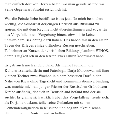
man einfach dort von Herzen beten, wo man gerade ist und wo
Seine Gegenwart absolut ersichtlich ist.
Was die Feindesliebe betrifft, so ist es jetzt für mich besonders
wichtig, die Solidarität derjenigen Christen aus Russland zu
spüren, die mit dem Regime nicht übereinstimmen und sogar für
das Vorgefallene um Vergebung bitten, obwohl sie keine
unmittelbare Beziehung dazu haben. Das haben mir in den ersten
Tagen des Krieges einige orthodoxe Russen geschrieben,
Teilnehmer an Kursen der christlichen Bildungsplattform ETHOS,
deren Tätigkeit ich in den letzten zwei Jahren koordiniert habe.
Es gab auch noch andere Fälle. Als meine Freundin, die
Kulturwissenschaftlerin und Patrologin Darja Morosowa, mit ihrer
kleinen Tochter zwei Wochen in einem besetzten Dorf in der
Nähe von Kiew ohne Tageslicht und Kommunikationsverbindung
war, machte mich ein junger Priester der Russischen Orthodoxen
Kirche ausfindig, der sich in Deutschland befand und der sie
suchte. Er grämte sich wirklich über das Vorgefallene, freute sich,
als Darja herauskam, teilte seine Gedanken mit seinen
Gemeindemitgliedern in Russland und begann, ukrainischen
Flüchtlingen in Deutschland zu helfen.