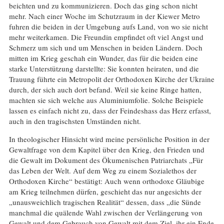
beichten und zu kommunizieren. Doch das ging schon nicht
mehr. Nach einer Woche im Schutzraum in der Kiewer Metro
fuhren die beiden in der Umgebung aufs Land, von wo sie nicht
mehr weiterkamen. Die Freundin empfindet oft viel Angst und
Schmerz um sich und um Menschen in beiden Ländern. Doch
mitten im Krieg geschah ein Wunder, das für die beiden eine
starke Unterstützung darstellte: Sie konnten heiraten, und die
Trauung führte ein Metropolit der Orthodoxen Kirche der Ukraine
durch, der sich auch dort befand. Weil sie keine Ringe hatten,
machten sie sich welche aus Aluminiumfolie. Solche Beispiele
lassen es einfach nicht zu, dass der Feindeshass das Herz erfasst,
auch in den tragischsten Umständen nicht.
In theologischer Hinsicht wird meine persönliche Position in der
Gewaltfrage von dem Kapitel über den Krieg, den Frieden und
die Gewalt im Dokument des Ökumenischen Patriarchats „Für
das Leben der Welt. Auf dem Weg zu einem Sozialethos der
Orthodoxen Kirche“ bestätigt: Auch wenn orthodoxe Gläubige
am Krieg teilnehmen dürfen, geschieht das nur angesichts der
„unausweichlich tragischen Realität“ dessen, dass „die Sünde
manchmal die quälende Wahl zwischen der Verlängerung von
Gewalt und dem Gebrauch von Gewalt mit dem Ziel, ihr ein Ende