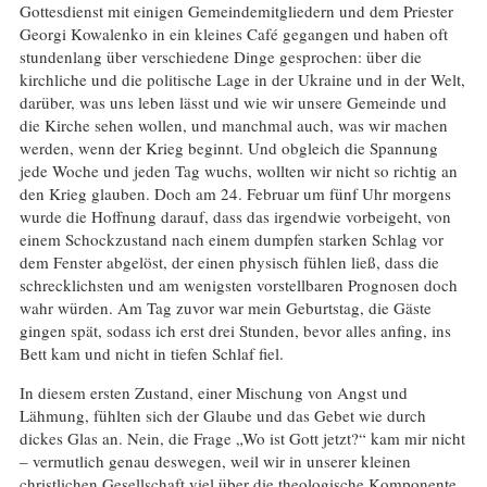
Gottesdienst mit einigen Gemeindemitgliedern und dem Priester
Georgi Kowalenko in ein kleines Café gegangen und haben oft
stundenlang über verschiedene Dinge gesprochen: über die
kirchliche und die politische Lage in der Ukraine und in der Welt,
darüber, was uns leben lässt und wie wir unsere Gemeinde und
die Kirche sehen wollen, und manchmal auch, was wir machen
werden, wenn der Krieg beginnt. Und obgleich die Spannung
jede Woche und jeden Tag wuchs, wollten wir nicht so richtig an
den Krieg glauben. Doch am 24. Februar um fünf Uhr morgens
wurde die Hoffnung darauf, dass das irgendwie vorbeigeht, von
einem Schockzustand nach einem dumpfen starken Schlag vor
dem Fenster abgelöst, der einen physisch fühlen ließ, dass die
schrecklichsten und am wenigsten vorstellbaren Prognosen doch
wahr würden. Am Tag zuvor war mein Geburtstag, die Gäste
gingen spät, sodass ich erst drei Stunden, bevor alles anfing, ins
Bett kam und nicht in tiefen Schlaf fiel.
In diesem ersten Zustand, einer Mischung von Angst und
Lähmung, fühlten sich der Glaube und das Gebet wie durch
dickes Glas an. Nein, die Frage „Wo ist Gott jetzt?“ kam mir nicht
– vermutlich genau deswegen, weil wir in unserer kleinen
christlichen Gesellschaft viel über die theologische Komponente