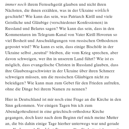
immer noch
ihrem Fernsehgerät glauben und nicht ihren
Nächsten, die ihnen erzählen, was in der Ukraine
wirklich
geschieht? Wie kann das sein, was Patriarch Kirill und viele
Geistliche und Gläubige (verschiedener Konfessionen) in
Russland und Belarus sagen? Wie kann das sein, dass in den
Kommentaren im Telegram-Kanal von Vater Kirill Hovorun so
viel Bosheit und Anschuldigungen von russischen Orthodoxen
gepostet wird? Wie kann es sein, dass einige Bischöfe in der
Ukraine selbst „neutral“ bleiben, die vom Krieg sprechen, aber
davon schweigen, wer ihn in unserem Land führt? Wie ist es
möglich, dass evangelische Christen in Russland glauben, dass
ihre Glaubensgeschwister in der Ukraine über ihren Schmerz
schweigen müssen, um die russischen Gläubigen nicht zu
beleidigen? Wie kann man zum Gebet für den Frieden aufrufen,
ohne die Dinge bei ihrem Namen zu nennen?
Hier in Deutschland ist mir noch eine Frage an die Kirche in den
Sinn gekommen. Vor einigen Tagen bin ich zum
Abendgottesdienst in eine griechisch-orthodoxe Kirche
gegangen, doch kurz nach dem Beginn rief mich meine Mutter
an, die bis dahin einige Tage hierher unterwegs war und gerade