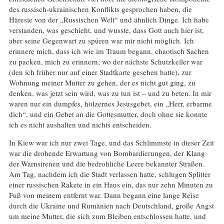
des russisch-ukrainischen Konflikts gesprochen haben, die
Häresie von der „Russischen Welt“ und ähnlich Dinge. Ich habe
verstanden, was geschieht, und wusste, dass Gott auch hier ist,
aber seine Gegenwart zu spüren war mir nicht möglich. Ich
erinnere mich, dass ich wie im Traum begann, chaotisch Sachen
zu packen, mich zu erinnern, wo der nächste Schutzkeller war
(den ich früher nur auf einer Stadtkarte gesehen hatte), zur
Wohnung meiner Mutter zu gehen, der es nicht gut ging, zu
denken, was jetzt sein wird, was zu tun ist – und zu beten. In mir
waren nur ein dumpfes, hölzernes Jesusgebet, ein „Herr, erbarme
dich“, und ein Gebet an die Gottesmutter, doch ohne sie konnte
ich es nicht aushalten und nichts entscheiden.
In Kiew war ich nur zwei Tage, und das Schlimmste in dieser Zeit
war die drohende Erwartung von Bombardierungen, der Klang
der Warnsirenen und die bedrohliche Leere bekannter Straßen.
Am Tag, nachdem ich die Stadt verlassen hatte, schlugen Splitter
einer russischen Rakete in ein Haus ein, das nur zehn Minuten zu
Fuß von meinem entfernt war. Dann begann eine lange Reise
durch die Ukraine und Rumänien nach Deutschland, große Angst
um meine Mutter, die sich zum Bleiben entschlossen hatte, und