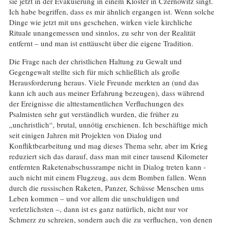
sie jetzt in der Evakuierung in einem Kloster in Czernowitz singt.
Ich habe begriffen, dass es mir ähnlich ergangen ist. Wenn solche
Dinge wie jetzt mit uns geschehen, wirken viele kirchliche
Rituale unangemessen und sinnlos, zu sehr von der Realität
entfernt – und man ist enttäuscht über die eigene Tradition.
Die Frage nach der christlichen Haltung zu Gewalt und
Gegengewalt stellte sich für mich schließlich als große
Herausforderung heraus. Viele Freunde merkten an (und das
kann ich auch aus meiner Erfahrung bezeugen), dass während
der Ereignisse die alttestamentlichen Verfluchungen des
Psalmisten sehr gut verständlich wurden, die früher zu
„unchristlich“, brutal, unnötig erschienen. Ich beschäftige mich
seit einigen Jahren mit Projekten von Dialog und
Konfliktbearbeitung und mag dieses Thema sehr, aber im Krieg
reduziert sich das darauf, dass man mit einer tausend Kilometer
entfernten Raketenabschussrampe nicht in Dialog treten kann -
auch nicht mit einem Flugzeug, aus dem Bomben fallen. Wenn
durch die russischen Raketen, Panzer, Schüsse Menschen ums
Leben kommen – und vor allem die unschuldigen und
verletzlichsten –, dann ist es ganz natürlich, nicht nur vor
Schmerz zu schreien, sondern auch die zu verfluchen, von denen