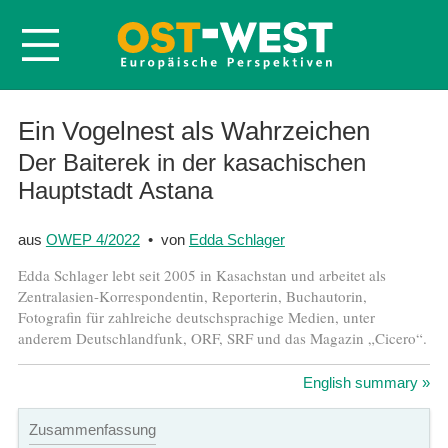
Startseite
Ein Vogelnest als Wahrzeichen
Über OWEP
Der Baiterek in der kasachischen
Hauptstadt Astana
Volltexte
Probeheft
aus
OWEP 4/2022
• von
Edda Schlager
Nachbestellen
Edda Schlager lebt seit 2005 in Kasachstan und arbeitet als
Abonnieren
Zentralasien-Korrespondentin, Reporterin, Buchautorin,
Fotografin für zahlreiche deutschsprachige Medien, unter
Kontakt
anderem Deutschlandfunk, ORF, SRF und das Magazin „Cicero“.
English summary »
Zusammenfassung