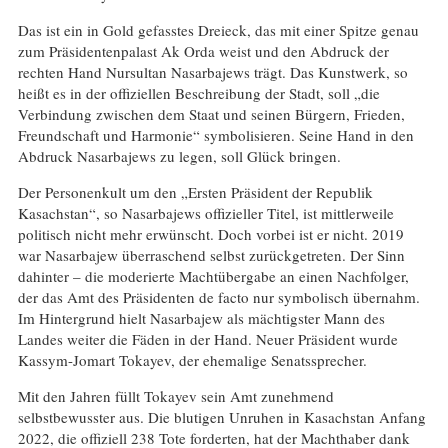
Das ist ein in Gold gefasstes Dreieck, das mit einer Spitze genau
zum Präsidentenpalast Ak Orda weist und den Abdruck der
rechten Hand Nursultan Nasarbajews trägt. Das Kunstwerk, so
heißt es in der offiziellen Beschreibung der Stadt, soll „die
Verbindung zwischen dem Staat und seinen Bürgern, Frieden,
Freundschaft und Harmonie“ symbolisieren. Seine Hand in den
Abdruck Nasarbajews zu legen, soll Glück bringen.
Der Personenkult um den „Ersten Präsident der Republik
Kasachstan“, so Nasarbajews offizieller Titel, ist mittlerweile
politisch nicht mehr erwünscht. Doch vorbei ist er nicht. 2019
war Nasarbajew überraschend selbst zurückgetreten. Der Sinn
dahinter – die moderierte Machtübergabe an einen Nachfolger,
der das Amt des Präsidenten de facto nur symbolisch übernahm.
Im Hintergrund hielt Nasarbajew als mächtigster Mann des
Landes weiter die Fäden in der Hand. Neuer Präsident wurde
Kassym-Jomart Tokayev, der ehemalige Senatssprecher.
Mit den Jahren füllt Tokayev sein Amt zunehmend
selbstbewusster aus. Die blutigen Unruhen in Kasachstan Anfang
2022, die offiziell 238 Tote forderten, hat der Machthaber dank