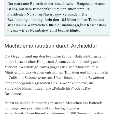
Der markante Baiterek in der kasachischen Hauptstadt Astana
ist eng mit dem Personenkult um den autoritären Ex-
Präsidenten Nursultan Nasarbajew verbunden. Die
Bevölkerung allerdings liebt den 105 Meter hohen Turm und
sieht ihn als Wahrzeichen für die Unabhängigkeit Kasachstans
– ganz wie es Nasarbajew einst beabsichtigte.
Machtdemonstration durch Architektur
Die Gegend rund um den beeindruckenden Baiterek-Turm zählt
in der kasachischen Hauptstadt Astana zu den lebendigsten
Vierteln. Geschäftige Anzugträger eilen von Ministerium zu
Ministerium, dazwischen entspannen Touristen und Einheimische
in Cafés mit Sommerterrassen. Unter ihnen auch die Bewohner
der naheliegenden gläsernen Luxus-Wohnkomplexe, die
klangvolle Namen tragen wie „Polarlichter“ oder „Ray
Residence“.
Selbst an heißen Sommertagen stehen Menschen am Baiterek
Schlange, um per Fahrstuhl zur hochgelegenen
Aussichtsplattform hinauf-zugelangen. 1.500 Tenge, etwa drei