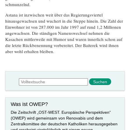
schmunzelnd.
Astana ist inzwischen weit über das Regierungsviertel
hinausgewachsen und wuchert in die Steppe hinein. Die Zahl der
Einwohner ist von 287.000 im Jahr 1997 auf rund 1,2 Millionen
angewachsen. Die ständigen Namenswechsel nehmen die
Kasachen mittlerweile mit Humor und waren innerlich schon auf
die letzte Rückbenennung vorbereitet. Der Baiterek wird ihnen
aber wohl erhalten bleiben.
Suchformular
Suche
Was ist OWEP?
Die Zeitschrift „OST-WEST. Europäische Perspektiven“
(OWEP) wird gemeinsam von Renovabis und dem
Zentralkomittee der deutschen Katholiken herausgegeben
und erscheint vierteljährlich mit einem neuen