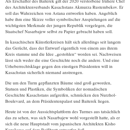
Als Erschaffer des Baiterek gilt der 2020 verstorbene frühere Chef
des Architektenverbands Kasachstans Akmurza Rustembekov. Er
soll das Wahrzeichen von Astana entworfen haben. Angeblich
habe ihm eine Skizze voller symbolischer Anspielungen auf die
wichtigsten Merkmale der jungen Republik vorgelegen, die
Staatschef Nasarbajew selbst zu Papier gebracht haben soll.
In kasachischen Künstlerkreisen hält sich allerdings seit langem
das Gerücht, dass der Entwurf eigentlich von einem aus ihrem
Kreis stamme und die Idee „gestohlen“ worden sei. Nachweisen
lässt sich weder die eine Geschichte noch die andere. Und eine
Urheberrechtsklage gegen den einstigen Präsidenten will in
Kasachstan sicherlich niemand anstrengen.
Die um den Turm gepflanzten Bäume sind groß geworden,
Statuen und Plastiken, die Symboliken der nomadischen
Geschichte Kasachstans aufgreifen, schmücken den Nurzhol-
Boulevard, an dem Präsidentenpalast und Baiterek liegen.
Heute ist von der Aussichtsplattform des Turmes aus tatsächlich
das zu sehen, was sich Nasarbajew wohl vorgestellt hatte, als er
sich die neue Hauptstadt vom japanischen Architekten Kisho
Kurokawa auf dem Reißbrett entwerfen ließ.