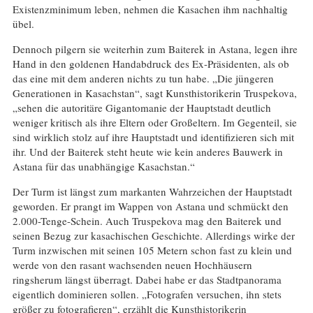
Existenzminimum leben, nehmen die Kasachen ihm nachhaltig
übel.
Dennoch pilgern sie weiterhin zum Baiterek in Astana, legen ihre
Hand in den goldenen Handabdruck des Ex-Präsidenten, als ob
das eine mit dem anderen nichts zu tun habe. „Die jüngeren
Generationen in Kasachstan“, sagt Kunsthistorikerin Truspekova,
„sehen die autoritäre Gigantomanie der Hauptstadt deutlich
weniger kritisch als ihre Eltern oder Großeltern. Im Gegenteil, sie
sind wirklich stolz auf ihre Hauptstadt und identifizieren sich mit
ihr. Und der Baiterek steht heute wie kein anderes Bauwerk in
Astana für das unabhängige Kasachstan.“
Der Turm ist längst zum markanten Wahrzeichen der Hauptstadt
geworden. Er prangt im Wappen von Astana und schmückt den
2.000-Tenge-Schein. Auch Truspekova mag den Baiterek und
seinen Bezug zur kasachischen Geschichte. Allerdings wirke der
Turm inzwischen mit seinen 105 Metern schon fast zu klein und
werde von den rasant wachsenden neuen Hochhäusern
ringsherum längst überragt. Dabei habe er das Stadtpanorama
eigentlich dominieren sollen. „Fotografen versuchen, ihn stets
größer zu fotografieren“, erzählt die Kunsthistorikerin