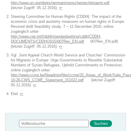
http://www.un.org/depts/german/menschenrechte/aemr.pdf
(letzter Zugriff: 05.12.2016).
↩︎
Steering Committee for Human Rights (CDDH): The impact of the
economic crisis and austerity measures on human rights in Europe.
Revised draft feasibility study. 7 – 11 December 2015; online
zugänglich unter
http://www.coe.int/t/dghl/standardsetting/cddh/CDDH-
DOCUMENTS/CDDH(2015)007Rev_EN.pdf
007Rev_EN.pdf)
(letzter Zugriff: 05.12.2016).
↩︎
Vgl. Joint Appeal Church World Service and Churches’ Commission
for Migrants in Europe: Urge Governments to Resettle Substantial
Numbers of Syrian Refugees, Uphold Commitments to Protection;
online zugänglich unter:
http://www.ccme.be/fileadmin/filer/ccme/20_Areas_of_Work/Safe_Pas
10-26-CWS_CCME_Statement_151022.pdf
(letzter Zugriff:
05.12.2016).
↩︎
Ebd.
↩︎
Suchformular
Suche