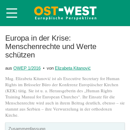
Startseite
Europa in der Krise:
Menschenrechte und Werte
Über OWEP
schützen
Volltexte
Probeheft
aus
OWEP 1/2016
• von
Elizabeta Kitanović
Nachbestellen
Mag. Elizabeta Kitanović ist als Executive Secretary for Human
Rights im Brüsseler Büro der Konferenz Europäischer Kirchen
Abonnieren
(KEK) tätig. Sie ist u. a. Herausgeberin des „Human Rights
Kontakt
Training Manual for European Churches“. Ihr Einsatz für die
Menschenrechte wird auch in ihrem Beitrag deutlich, ebenso – sie
stammt aus Serbien – ihre Verwurzelung in der orthodoxen
Kirche.
Zusammenfassung