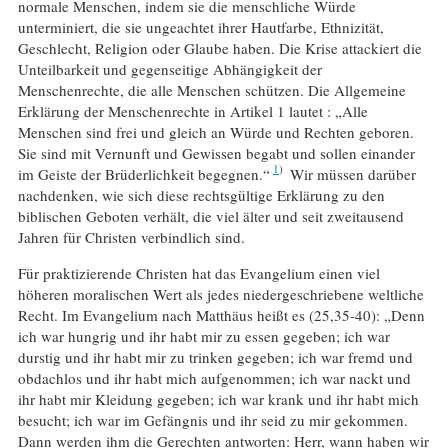
normale Menschen, indem sie die menschliche Würde
unterminiert, die sie ungeachtet ihrer Hautfarbe, Ethnizität,
Geschlecht, Religion oder Glaube haben. Die Krise attackiert die
Unteilbarkeit und gegenseitige Abhängigkeit der
Menschenrechte, die alle Menschen schützen. Die Allgemeine
Erklärung der Menschenrechte in Artikel 1 lautet : „Alle
Menschen sind frei und gleich an Würde und Rechten geboren.
Sie sind mit Vernunft und Gewissen begabt und sollen einander
1
im Geiste der Brüderlichkeit begegnen.“
Wir müssen darüber
nachdenken, wie sich diese rechtsgültige Erklärung zu den
biblischen Geboten verhält, die viel älter und seit zweitausend
Jahren für Christen verbindlich sind.
Für praktizierende Christen hat das Evangelium einen viel
höheren moralischen Wert als jedes niedergeschriebene weltliche
Recht. Im Evangelium nach Matthäus heißt es (25,35-40): „Denn
ich war hungrig und ihr habt mir zu essen gegeben; ich war
durstig und ihr habt mir zu trinken gegeben; ich war fremd und
obdachlos und ihr habt mich aufgenommen; ich war nackt und
ihr habt mir Kleidung gegeben; ich war krank und ihr habt mich
besucht; ich war im Gefängnis und ihr seid zu mir gekommen.
Dann werden ihm die Gerechten antworten: Herr, wann haben wir