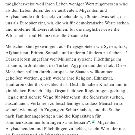
möglicherweise weil ihren Leben weniger Wert zugemessen wird
als den Leben derer, die sie ausbeuten. Migranten und
Asylsuchende mit Respekt zu behandeln, könnte etwas sein, das
uns als Europäer eint, wir, die wir für demokratische Werte stehen
und moderne Sklaverei ablehnen, für die möglicherweise die
Wirtschafts- und Finanzkrise die Ursache ist.
Menschen sind gezwungen, aus Kriegsgebieten wie Syrien, Irak,
3
Afghanistan, Eritrea, Somalia und anderen Ländern zu fliehen.
Derzeit leben ungefähr vier Millionen syrische Flüchtlinge im
Libanon, in Jordanien, der Türkei, Ägypten und dem Irak. Diese
Menschen sollten durch europäische Staaten willkommen
geheißen werden, gleich welche ihre Religion, Ethnizität,
Hautfarbe oder ihr Geschlecht ist. Deshalb haben Kirchen und im
kirchlichen Bereich tätige Organisationen Regierungen gedrängt,
„legale und sichere Wege für Menschen, die Sicherheit suchen,
auszubauen, Verfahren zu beschleunigen, sodass Menschen so
schnell wie möglich Zugang zu Schutz haben, und die Suche
nach Familienangehörigen und die Kapazitäten für
4
Familienzusammenführungen zu verbessern“.
Migranten,
Asylsuchenden und Flüchtlingen zu helfen, ist ein Wert, der uns
als Europäer und als Menschen vereint.