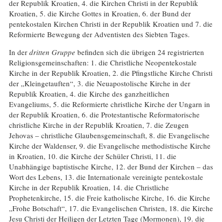
der Republik Kroatien, 4. die Kirchen Christi in der Republik
Kroatien, 5. die Kirche Gottes in Kroatien, 6. der Bund der
pentekostalen Kirchen Christi in der Republik Kroatien und 7. die
Reformierte Bewegung der Adventisten des Siebten Tages.
In der
dritten Gruppe
befinden sich die übrigen 24 registrierten
Religionsgemeinschaften: 1. die Christliche Neopentekostale
Kirche in der Republik Kroatien, 2. die Pfingstliche Kirche Christi
der „Kleingetauften“, 3. die Neuapostolische Kirche in der
Republik Kroatien, 4. die Kirche des ganzheitlichen
Evangeliums, 5. die Reformierte christliche Kirche der Ungarn in
der Republik Kroatien, 6. die Protestantische Reformatorische
christliche Kirche in der Republik Kroatien, 7. die Zeugen
Jehovas – christliche Glaubensgemeinschaft, 8. die Evangelische
Kirche der Waldenser, 9. die Evangelische methodistische Kirche
in Kroatien, 10. die Kirche der Schüler Christi, 11. die
Unabhängige baptistische Kirche, 12. der Bund der Kirchen – das
Wort des Lebens, 13. die Internationale vereinigte pentekostale
Kirche in der Republik Kroatien, 14. die Christliche
Prophetenkirche, 15. die Freie katholische Kirche, 16. die Kirche
„Frohe Botschaft“, 17. die Evangelischen Christen, 18. die Kirche
Jesu Christi der Heiligen der Letzten Tage (Mormonen), 19. die