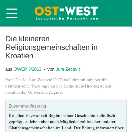
Startseite
Die kleineren
Religionsgemeinschaften in
Über OWEP
Kroatien
Volltexte
Probeheft
aus
OWEP 3/2013
• von
Jure Zečević
Nachbestellen
Prof. Dr. Sc. Jure Zečević OCD ist Lehrstuhlinhaber für
ökumenische Theologie an der Katholisch-Theologischen
Abonnieren
Fakultät der Universität Zagreb.
Kontakt
Zusammenfassung
Kroatien ist zwar seit Beginn seiner Geschichte katholisch
geprägt, es leben aber auch Mitglieder zahlreicher anderer
Glaubensgemeinschaften im Land. Der Beitrag informiert über