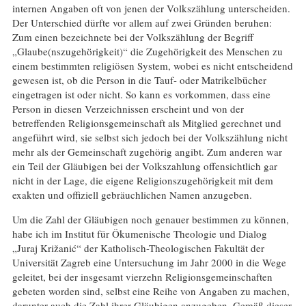
internen Angaben oft von jenen der Volkszählung unterscheiden.
Der Unterschied dürfte vor allem auf zwei Gründen beruhen:
Zum einen bezeichnete bei der Volkszählung der Begriff
„Glaube(nszugehörigkeit)“ die Zugehörigkeit des Menschen zu
einem bestimmten religiösen System, wobei es nicht entscheidend
gewesen ist, ob die Person in die Tauf- oder Matrikelbücher
eingetragen ist oder nicht. So kann es vorkommen, dass eine
Person in diesen Verzeichnissen erscheint und von der
betreffenden Religionsgemeinschaft als Mitglied gerechnet und
angeführt wird, sie selbst sich jedoch bei der Volkszählung nicht
mehr als der Gemeinschaft zugehörig angibt. Zum anderen war
ein Teil der Gläubigen bei der Volkszahlung offensichtlich gar
nicht in der Lage, die eigene Religionszugehörigkeit mit dem
exakten und offiziell gebräuchlichen Namen anzugeben.
Um die Zahl der Gläubigen noch genauer bestimmen zu können,
habe ich im Institut für Ökumenische Theologie und Dialog
„Juraj Križanić“ der Katholisch-Theologischen Fakultät der
Universität Zagreb eine Untersuchung im Jahr 2000 in die Wege
geleitet, bei der insgesamt vierzehn Religionsgemeinschaften
gebeten worden sind, selbst eine Reihe von Angaben zu machen,
darunter auch die Zahl ihrer Gläubigen anzugeben. Gemäß dieser