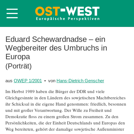
Startseite
Eduard Schewardnadse – ein
Wegbereiter des Umbruchs in
Über OWEP
Europa
Volltexte
(Porträt)
Probeheft
Nachbestellen
aus
OWEP 1/2001
• von
Hans-Dietrich Genscher
Abonnieren
Im Herbst 1989 haben die Bürger der DDR und viele
Gleichgesinnte in den Ländern des sowjetischen Machtbereiches
Kontakt
ihr Schicksal in die eigene Hand genommen: friedlich, besonnen
und mit großer Verantwortung. Der Wille zu Freiheit und
Demokratie floss zu einem großen Strom zusammen. Zu den
Persönlichkeiten, die der Einheit Deutschlands und Europas den
Weg bereiteten, gehört der damalige sowjetische Außenminister