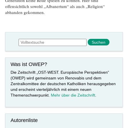
Generation keine Rolle spielen zu können. Hier sind
offensichtlich sowohl „Albanertum“ als auch „Religion“
abhanden gekommen.
Suchformular
Suche
Was ist OWEP?
Die Zeitschrift „OST-WEST. Europäische Perspektiven“
(OWEP) wird gemeinsam von Renovabis und dem
Zentralkomittee der deutschen Katholiken herausgegeben
und erscheint vierteljährlich mit einem neuen
Themenschwerpunkt.
Mehr über die Zeitschrift
.
Autorenliste