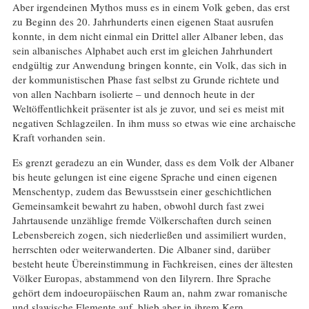
Aber irgendeinen Mythos muss es in einem Volk geben, das erst
zu Beginn des 20. Jahrhunderts einen eigenen Staat ausrufen
konnte, in dem nicht einmal ein Drittel aller Albaner leben, das
sein albanisches Alphabet auch erst im gleichen Jahrhundert
endgültig zur Anwendung bringen konnte, ein Volk, das sich in
der kommunistischen Phase fast selbst zu Grunde richtete und
von allen Nachbarn isolierte – und dennoch heute in der
Weltöffentlichkeit präsenter ist als je zuvor, und sei es meist mit
negativen Schlagzeilen. In ihm muss so etwas wie eine archaische
Kraft vorhanden sein.
Es grenzt geradezu an ein Wunder, dass es dem Volk der Albaner
bis heute gelungen ist eine eigene Sprache und einen eigenen
Menschentyp, zudem das Bewusstsein einer geschichtlichen
Gemeinsamkeit bewahrt zu haben, obwohl durch fast zwei
Jahrtausende unzählige fremde Völkerschaften durch seinen
Lebensbereich zogen, sich niederließen und assimiliert wurden,
herrschten oder weiterwanderten. Die Albaner sind, darüber
besteht heute Übereinstimmung in Fachkreisen, eines der ältesten
Völker Europas, abstammend von den Iilyrern. Ihre Sprache
gehört dem indoeuropäischen Raum an, nahm zwar romanische
und slawische Elemente auf, blieb aber in ihrem Kern