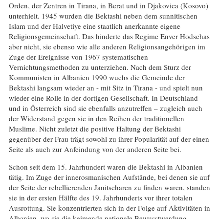
Orden, der Zentren in Tirana, in Berat und in Djakovica (Kosovo)
unterhielt. 1945 wurden die Bektashi neben dem sunnitischen
Islam und der Halvetiye eine staatlich anerkannte eigene
Religionsgemeinschaft. Das hinderte das Regime Enver Hodschas
aber nicht, sie ebenso wie alle anderen Religionsangehörigen im
Zuge der Ereignisse von 1967 systematischen
Vernichtungsmethoden zu unterziehen. Nach dem Sturz der
Kommunisten in Albanien 1990 wuchs die Gemeinde der
Bektashi langsam wieder an - mit Sitz in Tirana - und spielt nun
wieder eine Rolle in der dortigen Gesellschaft. In Deutschland
und in Österreich sind sie ebenfalls anzutreffen – zugleich auch
der Widerstand gegen sie in den Reihen der traditionellen
Muslime. Nicht zuletzt die positive Haltung der Bektashi
gegenüber der Frau trägt sowohl zu ihrer Popularität auf der einen
Seite als auch zur Anfeindung von der anderen Seite bei.
Schon seit dem 15. Jahrhundert waren die Bektashi in Albanien
tätig. Im Zuge der innerosmanischen Aufstände, bei denen sie auf
der Seite der rebellierenden Janitscharen zu finden waren, standen
sie in der ersten Hälfte des 19. Jahrhunderts vor ihrer totalen
Ausrottung. Sie konzentrierten sich in der Folge auf Aktivitäten in
Albanien, wo sie die keimende nationale Bewusstwerdung