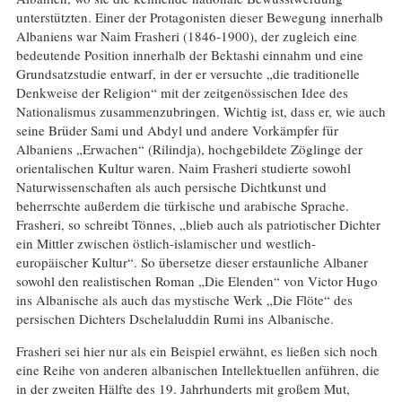
unterstützten. Einer der Protagonisten dieser Bewegung innerhalb
Albaniens war Naim Frasheri (1846-1900), der zugleich eine
bedeutende Position innerhalb der Bektashi einnahm und eine
Grundsatzstudie entwarf, in der er versuchte „die traditionelle
Denkweise der Religion“ mit der zeitgenössischen Idee des
Nationalismus zusammenzubringen. Wichtig ist, dass er, wie auch
seine Brüder Sami und Abdyl und andere Vorkämpfer für
Albaniens „Erwachen“ (Rilindja), hochgebildete Zöglinge der
orientalischen Kultur waren. Naim Frasheri studierte sowohl
Naturwissenschaften als auch persische Dichtkunst und
beherrschte außerdem die türkische und arabische Sprache.
Frasheri, so schreibt Tönnes, „blieb auch als patriotischer Dichter
ein Mittler zwischen östlich-islamischer und westlich-
europäischer Kultur“. So übersetze dieser erstaunliche Albaner
sowohl den realistischen Roman „Die Elenden“ von Victor Hugo
ins Albanische als auch das mystische Werk „Die Flöte“ des
persischen Dichters Dschelaluddin Rumi ins Albanische.
Frasheri sei hier nur als ein Beispiel erwähnt, es ließen sich noch
eine Reihe von anderen albanischen Intellektuellen anführen, die
in der zweiten Hälfte des 19. Jahrhunderts mit großem Mut,