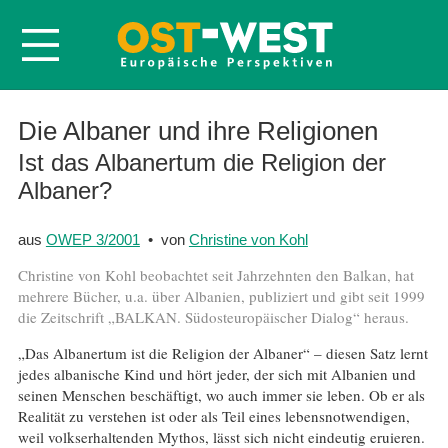
Startseite
Die Albaner und ihre Religionen
Über OWEP
Ist das Albanertum die Religion der
Albaner?
Volltexte
Probeheft
aus
OWEP 3/2001
• von
Christine von Kohl
Nachbestellen
Christine von Kohl beobachtet seit Jahrzehnten den Balkan, hat
Abonnieren
mehrere Bücher, u.a. über Albanien, publiziert und gibt seit 1999
die Zeitschrift „BALKAN. Südosteuropäischer Dialog“ heraus.
Kontakt
„Das Albanertum ist die Religion der Albaner“ – diesen Satz lernt
jedes albanische Kind und hört jeder, der sich mit Albanien und
seinen Menschen beschäftigt, wo auch immer sie leben. Ob er als
Realität zu verstehen ist oder als Teil eines lebensnotwendigen,
weil volkserhaltenden Mythos, lässt sich nicht eindeutig eruieren.