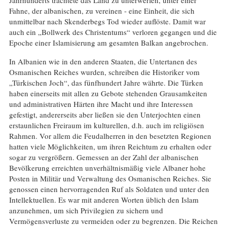
Jahrhunderts trachtete das Land zu unterwerfen, unter einer
Fahne, der albanischen, zu vereinen - eine Einheit, die sich
unmittelbar nach Skenderbegs Tod wieder auflöste. Damit war
auch ein „Bollwerk des Christentums“ verloren gegangen und die
Epoche einer Islamisierung am gesamten Balkan angebrochen.
In Albanien wie in den anderen Staaten, die Untertanen des
Osmanischen Reiches wurden, schreiben die Historiker vom
„Türkischen Joch“, das fünfhundert Jahre währte. Die Türken
haben einerseits mit allen zu Gebote stehenden Grausamkeiten
und administrativen Härten ihre Macht und ihre Interessen
gefestigt, andererseits aber ließen sie den Unterjochten einen
erstaunlichen Freiraum im kulturellen, d.h. auch im religiösen
Rahmen. Vor allem die Feudalherren in den besetzten Regionen
hatten viele Möglichkeiten, um ihren Reichtum zu erhalten oder
sogar zu vergrößern. Gemessen an der Zahl der albanischen
Bevölkerung erreichten unverhältnismäßig viele Albaner hohe
Posten in Militär und Verwaltung des Osmanischen Reiches. Sie
genossen einen hervorragenden Ruf als Soldaten und unter den
Intellektuellen. Es war mit anderen Worten üblich den Islam
anzunehmen, um sich Privilegien zu sichern und
Vermögensverluste zu vermeiden oder zu begrenzen. Die Reichen