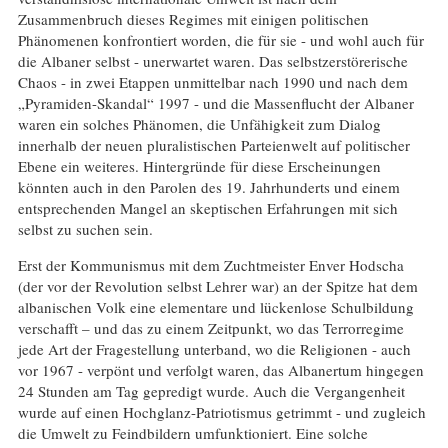
Zusammenbruch dieses Regimes mit einigen politischen
Phänomenen konfrontiert worden, die für sie - und wohl auch für
die Albaner selbst - unerwartet waren. Das selbstzerstörerische
Chaos - in zwei Etappen unmittelbar nach 1990 und nach dem
„Pyramiden-Skandal“ 1997 - und die Massenflucht der Albaner
waren ein solches Phänomen, die Unfähigkeit zum Dialog
innerhalb der neuen pluralistischen Parteienwelt auf politischer
Ebene ein weiteres. Hintergründe für diese Erscheinungen
könnten auch in den Parolen des 19. Jahrhunderts und einem
entsprechenden Mangel an skeptischen Erfahrungen mit sich
selbst zu suchen sein.
Erst der Kommunismus mit dem Zuchtmeister Enver Hodscha
(der vor der Revolution selbst Lehrer war) an der Spitze hat dem
albanischen Volk eine elementare und lückenlose Schulbildung
verschafft – und das zu einem Zeitpunkt, wo das Terrorregime
jede Art der Fragestellung unterband, wo die Religionen - auch
vor 1967 - verpönt und verfolgt waren, das Albanertum hingegen
24 Stunden am Tag gepredigt wurde. Auch die Vergangenheit
wurde auf einen Hochglanz-Patriotismus getrimmt - und zugleich
die Umwelt zu Feindbildern umfunktioniert. Eine solche