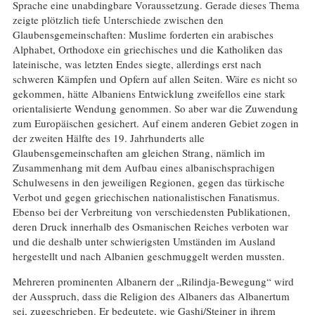
Sprache eine unabdingbare Voraussetzung. Gerade dieses Thema
zeigte plötzlich tiefe Unterschiede zwischen den
Glaubensgemeinschaften: Muslime forderten ein arabisches
Alphabet, Orthodoxe ein griechisches und die Katholiken das
lateinische, was letzten Endes siegte, allerdings erst nach
schweren Kämpfen und Opfern auf allen Seiten. Wäre es nicht so
gekommen, hätte Albaniens Entwicklung zweifellos eine stark
orientalisierte Wendung genommen. So aber war die Zuwendung
zum Europäischen gesichert. Auf einem anderen Gebiet zogen in
der zweiten Hälfte des 19. Jahrhunderts alle
Glaubensgemeinschaften am gleichen Strang, nämlich im
Zusammenhang mit dem Aufbau eines albanischsprachigen
Schulwesens in den jeweiligen Regionen, gegen das türkische
Verbot und gegen griechischen nationalistischen Fanatismus.
Ebenso bei der Verbreitung von verschiedensten Publikationen,
deren Druck innerhalb des Osmanischen Reiches verboten war
und die deshalb unter schwierigsten Umständen im Ausland
hergestellt und nach Albanien geschmuggelt werden mussten.
Mehreren prominenten Albanern der „Rilindja-Bewegung“ wird
der Ausspruch, dass die Religion des Albaners das Albanertum
sei, zugeschrieben. Er bedeutete, wie Gashi/Steiner in ihrem