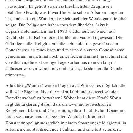
„ausrotten“. Es gehört zu den schrecklichsten Zeugnissen
totalitärer Gewalt, was Enver Hodscha seinen Albanern angetan
hat, und es ist ein Wunder, das sich nach der Wende ganz deutlich
zeigte: Die Religionen haben trotzdem überlebt. Sakrale
Gegenstände tauchten nach 1990 wieder auf, sie waren auf
Dachböden, in Kellern oder Erdlöchern versteckt gewesen. Die
Gläubigen aller Religionen halfen einander die geschändeten
Gotteshäuser zu renovieren und feierten die ersten Gottesdienste
gemeinsam, manchmal noch unter freiem Himmel, manchmal mit
Geistlichen, die erst wenige Tage vorher aus dem Gefängnis
entlassen worden waren, oder mit Laien, die sich an die Rituale
erinnerten.
Alle diese „Wunder“ werfen Fragen auf: Wie war es möglich, die
völkische Eigenart über die vielen Jahrhunderte wechselnder
Fremdherrschaft zu bewahren? Woher kam diese Kraft? Worin
liegt die Erklärung dafür, dass die zwei monotheistischen
Religionen, Islam und Christentum, die auf politischer Ebene mit
ihren weit auseinander liegenden Zentren in Rom und
Konstantinopel grundsätzlich in einem Spannungsfeld agieren, in
Albanien eine stabilisierende Funktion und eine fest verankerte