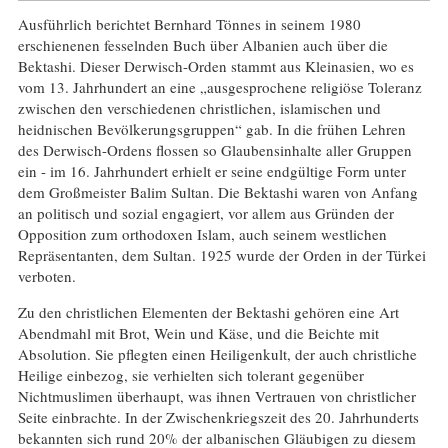
Ausführlich berichtet Bernhard Tönnes in seinem 1980
erschienenen fesselnden Buch über Albanien auch über die
Bektashi. Dieser Derwisch-Orden stammt aus Kleinasien, wo es
vom 13. Jahrhundert an eine „ausgesprochene religiöse Toleranz
zwischen den verschiedenen christlichen, islamischen und
heidnischen Bevölkerungsgruppen“ gab. In die frühen Lehren
des Derwisch-Ordens flossen so Glaubensinhalte aller Gruppen
ein - im 16. Jahrhundert erhielt er seine endgültige Form unter
dem Großmeister Balim Sultan. Die Bektashi waren von Anfang
an politisch und sozial engagiert, vor allem aus Gründen der
Opposition zum orthodoxen Islam, auch seinem westlichen
Repräsentanten, dem Sultan. 1925 wurde der Orden in der Türkei
verboten.
Zu den christlichen Elementen der Bektashi gehören eine Art
Abendmahl mit Brot, Wein und Käse, und die Beichte mit
Absolution. Sie pflegten einen Heiligenkult, der auch christliche
Heilige einbezog, sie verhielten sich tolerant gegenüber
Nichtmuslimen überhaupt, was ihnen Vertrauen von christlicher
Seite einbrachte. In der Zwischenkriegszeit des 20. Jahrhunderts
bekannten sich rund 20% der albanischen Gläubigen zu diesem