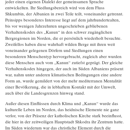
jeder einen eigenen Dialekt der gemeinsamen Sprache
entwickelten. Ihr Siedlungsbereich wird von dem Fluss
Shkumbin, der Albanien in zwei Teile teilt, voneinander getrennt.
Peinsipps besonderes Interesse liegt auf dem jahrhundertealten,
bis vor wenigen Jahrzehnten ungeschrieben gebliebenen
Verhaltenskodex des „Kanun“ in den schwer zugänglichen
Bergregionen im Norden, die er persönlich wiederholt besuchte.
Zweifellos haben diese wahrhaft wilden Berge mit ihren weit
voneinander gelegenen Dörfern und Siedlungen einen
besonderen Menschentyp hervorgebracht, zugleich aber wurden
diese Menschen auch vom „Kanun“ zutiefst geprägt. Der gleiche
Verhaltenskodex hingegen, der auch im Süden Albaniens präsent
war, nahm unter anderen klimatischen Bedingungen eine andere
Form an, wurde gemildert von der mehr mediterranen Mentalität
einer Bevölkerung, die in lebhaftem Kontakt mit der Umwelt,
auch über die Landesgrenzen hinweg stand.
Außer diesen Einflüssen durch Klima und „Kanun“ wurde das
kulturelle Leben im Norden, das heidnische Elemente nie ganz
verlor, von der Präsenz der katholischen Kirche stark beeinflusst,
die hier in der zeitweiligen Hauptstadt Shkodra ihr Zentrum hatte.
Im Süden wiederum war das christliche Element durch die