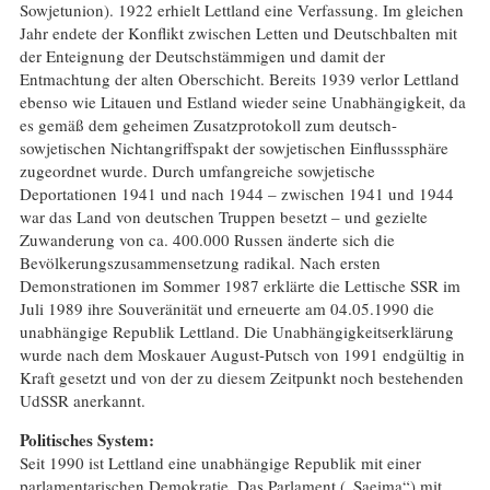
Sowjetunion). 1922 erhielt Lettland eine Verfassung. Im gleichen
Jahr endete der Konflikt zwischen Letten und Deutschbalten mit
der Enteignung der Deutschstämmigen und damit der
Entmachtung der alten Oberschicht. Bereits 1939 verlor Lettland
ebenso wie Litauen und Estland wieder seine Unabhängigkeit, da
es gemäß dem geheimen Zusatzprotokoll zum deutsch-
sowjetischen Nichtangriffspakt der sowjetischen Einflusssphäre
zugeordnet wurde. Durch umfangreiche sowjetische
Deportationen 1941 und nach 1944 – zwischen 1941 und 1944
war das Land von deutschen Truppen besetzt – und gezielte
Zuwanderung von ca. 400.000 Russen änderte sich die
Bevölkerungszusammensetzung radikal. Nach ersten
Demonstrationen im Sommer 1987 erklärte die Lettische SSR im
Juli 1989 ihre Souveränität und erneuerte am 04.05.1990 die
unabhängige Republik Lettland. Die Unabhängigkeitserklärung
wurde nach dem Moskauer August-Putsch von 1991 endgültig in
Kraft gesetzt und von der zu diesem Zeitpunkt noch bestehenden
UdSSR anerkannt.
Politisches System:
Seit 1990 ist Lettland eine unabhängige Republik mit einer
parlamentarischen Demokratie. Das Parlament („Saeima“) mit