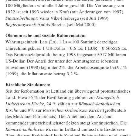
100 Mitgliedern wird alle 4 Jahre gewählt. Die Verfassung von
1922 ist seit 1993 wieder in Kraft (mit Änderungen von 1997).
Staatsoberhaupt
: Vaira Vike-Freiberga (seit Juli 1999)
Regierungschef
: Andris Berzins (seit Mai 2000)
Ökonomische und soziale Rahmendaten:
Währungseinheit: Lats (Ls); 1 Ls = 100 Santimi; derzeitiger
Umrechnungskurs: 1 US-Dollar = 0,6 Ls; 1 EUR = 0,566526 Ls.
Das Bruttosozialprodukt betrug 1998 insgesamt 5917 Millionen
US-Dollar. Der Anteil der unter der Armutsgrenze lebenden
Einwohner (1998) lag unter 2%, die Arbeitslosenquote bei 9,1%
(1999), die Inflationsrate betrug 3,2 %.
Kirchliche Strukturen:
Seit der Reformation ist Lettland ein überwiegend protestantisches
Land. Etwa 55 % der Bevölkerung gehören zur
Evangelisch-
Lutherischen Kirche
, 24 % zählen zur
Römisch-katholischen
Kirche
und 9% zur
Russischen Orthodoxen Kirche
(größtenteils
des Moskauer Patriarchats). Der Anteil aus dem Ausland
kommender unterschiedlichster Sekten steigt kontinuierlich. Die
Römisch-katholische Kirche
in Lettland umfasst die Erzdiözese
Riga, die von Erzbischof Janis Kardinal Pujats geleitet wird, sowie