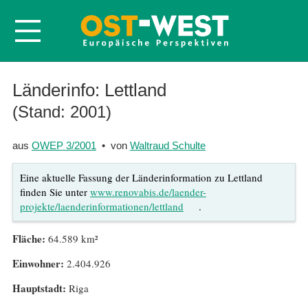
Startseite
Länderinfo: Lettland
Über OWEP
(Stand: 2001)
Volltexte
aus
OWEP 3/2001
• von
Waltraud Schulte
Probeheft
Eine aktuelle Fassung der Länderinformation zu Lettland
Nachbestellen
finden Sie unter
www.renovabis.de/laender-
Abonnieren
projekte/laenderinformationen/lettland
.
Kontakt
Fläche:
64.589 km²
Einwohner:
2.404.926
Hauptstadt:
Riga