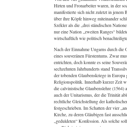
Hirten und Fronarbeiter waren, in der so
manifestierte sich nicht zuletzt in jenem
über ihre Köpfe hinweg miteinander schl
Székler als die „drei ständischen Natio
nur eine Nation „zweiten Ranges“ bildete
wirtschaftlich wie politisch benachteilig
Nach der Einnahme Ungarns durch die O
eines souveränen Fürstentums. Zwar musst
entrichten, doch konnte es seine Souverä
sechzehnten Jahrhunderts stand Transsil
der tobenden Glaubenskriege in Europa ga
Religionspolitik. Innerhalb kurzer Zeit 
die calvinistische Glaubenslehre (1564) a
auch der Unitarismus, der die Trinität ab
rechtliche Gleichstellung der katholische
festgeschrieben. Im Schatten der vier „a
Kirche, zu deren Gläubigen fast ausschli
„geduldeten“ Konfession. Als solche soll