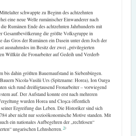
ittelalter schwappte zu Beginn des achtzehnten
chei eine neue Welle rumänischer Einwanderer nach
s die Rumänen Ende des achtzehnten Jahrhunderts mit
er Gesamtbevölkerung die größte Volksgruppe in
tete das Gros der Rumänen ein Dasein unter dem Joch der
t ausnahmslos im Besitz der zwei „privilegierten
en Willkür die Fronarbeiter auf Gedeih und Verderb
 bis dahin größten Bauernaufstand in Siebenbürgen.
Bauern Nicola-Vasilii Urs (Spitzname: Horea), Ion Oarga
ten sich rund dreißigtausend Fronarbeiter – vorwiegend
stem auf. Der Aufstand konnte erst nach mehreren
ergeltung wurden Horea und Cloşca öffentlich
 seiner Ergreifung das Leben. Die Historiker sind sich
 1784 aber nicht nur sozioökonomische Motive standen. Mit
 auch ein nationales Aufbegehren der „rechtlosen“
3
erten“ ungarischen Lehnsherren.