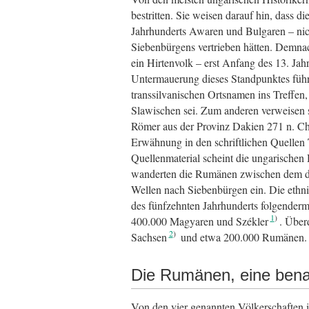
bestritten. Sie weisen darauf hin, dass
Jahrhunderts Awaren und Bulgaren – ni
Siebenbürgens vertrieben hätten. Demnac
ein Hirtenvolk – erst Anfang des 13. Jah
Untermauerung dieses Standpunktes führ
transsilvanischen Ortsnamen ins Treffen
Slawischen sei. Zum anderen verweisen s
Römer aus der Provinz Dakien 271 n. Ch
Erwähnung in den schriftlichen Quellen 
Quellenmaterial scheint die ungarischen 
wanderten die Rumänen zwischen dem dr
Wellen nach Siebenbürgen ein. Die ethn
des fünfzehnten Jahrhunderts folgenderm
1
400.000 Magyaren und Székler
. Über
2
Sachsen
und etwa 200.000 Rumänen.
Die Rumänen, eine benach
Von den vier genannten Völkerschaften 