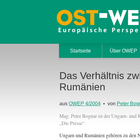
Startseite
Über OWEP
Das Verhältnis z
Rumänien
aus
OWEP 4/2004
• von
Peter Bog
Mag. Peter Bognar ist der Ungarn- und 
„Die Presse“.
Ungarn und Rumänien gehören zu den Nat