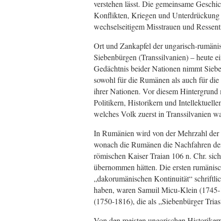
verstehen lässt. Die gemeinsame Geschic
Konflikten, Kriegen und Unterdrückung b
wechselseitigem Misstrauen und Ressent
Ort und Zankapfel der ungarisch-rumäni
Siebenbürgen (Transsilvanien) – heute ei
Gedächtnis beider Nationen nimmt Siebe
sowohl für die Rumänen als auch für die
ihrer Nationen. Vor diesem Hintergrun
Politikern, Historikern und Intellektuelle
welches Volk zuerst in Transsilvanien wa
In Rumänien wird von der Mehrzahl der Hi
wonach die Rumänen die Nachfahren der 
römischen Kaiser Traian 106 n. Chr. sic
übernommen hätten. Die ersten rumänisch
„dakorumänischen Kontinuität“ schriftli
haben, waren Samuil Micu-Klein (1745-
(1750-1816), die als „Siebenbürger Tria
Von den meisten ungarischen Historikern