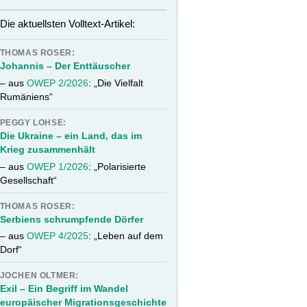
Die aktuellsten Volltext-Artikel:
THOMAS ROSER:
Johannis – Der Enttäuscher
– aus
OWEP 2/2026
: „Die Vielfalt
Rumäniens“
PEGGY LOHSE:
Die Ukraine – ein Land, das im
Krieg zusammenhält
– aus
OWEP 1/2026
: „Polarisierte
Gesellschaft“
THOMAS ROSER:
Serbiens schrumpfende Dörfer
– aus
OWEP 4/2025
: „Leben auf dem
Dorf“
JOCHEN OLTMER:
Exil – Ein Begriff im Wandel
europäischer Migrationsgeschichte