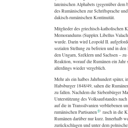
lateinischen Alphabets (gegenüber dem b
des Rumänischen zur Schriftsprache und 
dakisch-rumänischen Kontinuität.
Mitglieder des griechisch-katholischen 
Memorandums (Supplex Libellus Valachor
wurde. Darin wird Leopold II. aufgeford
sozialen Stellung zu befreien und in den
den Ungarn, Széklern und Sachsen – zu
Reaktion, worauf die Rumänen ein Jahr 
allerdings wieder vergeblich.
Mehr als ein halbes Jahrhundert später, 
Habsburger 1848/49, sahen die Rumäne
zu fallen. Nachdem die Siebenbürger Mag
Unterstützung des Volksaufstandes nach
auf die in Transsilvanien verbliebenen 
6
rumänischen Partisanen
rasch in die K
Rumänen darüber nur kurz. Innerhalb w
zurückschlagen und unter dem polnische