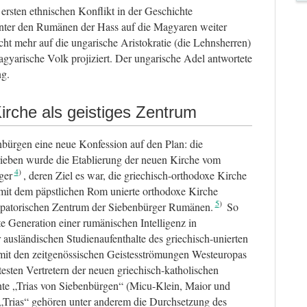
ersten ethnischen Konflikt in der Geschichte
unter den Rumänen der Hass auf die Magyaren weiter
icht mehr auf die ungarische Aristokratie (die Lehnsherren)
gyarische Volk projiziert. Der ungarische Adel antwortete
ng.
irche als geistiges Zentrum
nbürgen eine neue Konfession auf den Plan: die
rieben wurde die Etablierung der neuen Kirche vom
4
ger
, deren Ziel es war, die griechisch-orthodoxe Kirche
mit dem päpstlichen Rom unierte orthodoxe Kirche
5
ipatorischen Zentrum der Siebenbürger Rumänen.
So
te Generation einer rumänischen Intelligenz in
 ausländischen Studienaufenthalte des griechisch-unierten
it den zeitgenössischen Geistesströmungen Westeuropas
esten Vertretern der neuen griechisch-katholischen
hnte „Trias von Siebenbürgen“ (Micu-Klein, Maior und
 „Trias“ gehören unter anderem die Durchsetzung des