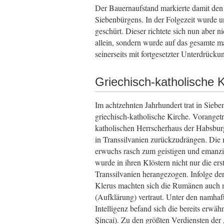
Der Bauernaufstand markierte damit den 
Siebenbürgens. In der Folgezeit wurde 
geschürt. Dieser richtete sich nun aber n
allein, sondern wurde auf das gesamte ma
seinerseits mit fortgesetzter Unterdrücku
Griechisch-katholische K
Im achtzehnten Jahrhundert trat in Siebe
griechisch-katholische Kirche. Voranget
katholischen Herrscherhaus der Habsbur
in Transsilvanien zurückzudrängen. Die 
erwuchs rasch zum geistigen und emanz
wurde in ihren Klöstern nicht nur die ers
Transsilvanien herangezogen. Infolge der
Klerus machten sich die Rumänen auch m
(Aufklärung) vertraut. Unter den namhaft
Intelligenz befand sich die bereits erwä
Şincai). Zu den größten Verdiensten der