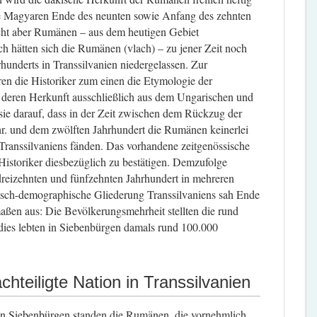
 die Magyaren Ende des neunten sowie Anfang des zehnten
cht aber Rumänen – aus dem heutigen Gebiet
h hätten sich die Rumänen (vlach) – zu jener Zeit noch
rhunderts in Transsilvanien niedergelassen. Zur
en die Historiker zum einen die Etymologie der
, deren Herkunft ausschließlich aus dem Ungarischen und
ie darauf, dass in der Zeit zwischen dem Rückzug der
r. und dem zwölften Jahrhundert die Rumänen keinerlei
Transsilvaniens fänden. Das vorhandene zeitgenössische
Historiker diesbezüglich zu bestätigen. Demzufolge
eizehnten und fünfzehnten Jahrhundert in mehreren
isch-demographische Gliederung Transsilvaniens sah Ende
aßen aus: Die Bevölkerungsmehrheit stellten die rund
dies lebten in Siebenbürgen damals rund 100.000
teiligte Nation in Transsilvanien
in Siebenbürgen standen die Rumänen, die vornehmlich