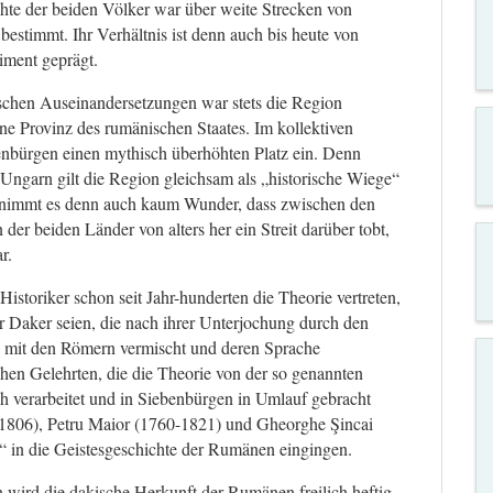
hte der beiden Völker war über weite Strecken von
estimmt. Ihr Verhältnis ist denn auch bis heute von
iment geprägt.
schen Auseinandersetzungen war stets die Region
ne Provinz des rumänischen Staates. Im kollektiven
nbürgen einen mythisch überhöhten Platz ein. Denn
 Ungarn gilt die Region gleichsam als „historische Wiege“
d nimmt es denn auch kaum Wunder, dass zwischen den
n der beiden Länder von alters her ein Streit darüber tobt,
r.
storiker schon seit Jahr-hunderten die Theorie vertreten,
Daker seien, die nach ihrer Unterjochung durch den
h mit den Römern vermischt und deren Sprache
en Gelehrten, die die Theorie von der so genannten
ch verarbeitet und in Siebenbürgen in Umlauf gebracht
1806), Petru Maior (1760-1821) und Gheorghe Şincai
s“ in die Geistesgeschichte der Rumänen eingingen.
 wird die dakische Herkunft der Rumänen freilich heftig