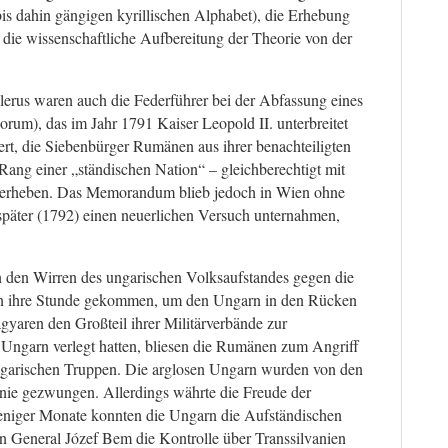
is dahin gängigen kyrillischen Alphabet), die Erhebung
die wissenschaftliche Aufbereitung der Theorie von der
Klerus waren auch die Federführer bei der Abfassung eines
um), das im Jahr 1791 Kaiser Leopold II. unterbreitet
ert, die Siebenbürger Rumänen aus ihrer benachteiligten
 Rang einer „ständischen Nation“ – gleichberechtigt mit
 erheben. Das Memorandum blieb jedoch in Wien ohne
später (1792) einen neuerlichen Versuch unternahmen,
in den Wirren des ungarischen Volksaufstandes gegen die
n ihre Stunde gekommen, um den Ungarn in den Rücken
yaren den Großteil ihrer Militärverbände zur
 Ungarn verlegt hatten, bliesen die Rumänen zum Angriff
ungarischen Truppen. Die arglosen Ungarn wurden von den
nie gezwungen. Allerdings währte die Freude der
eniger Monate konnten die Ungarn die Aufständischen
n General Józef Bem die Kontrolle über Transsilvanien