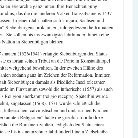
zialen Hierarchie ganz unten. Ihre Benachteiligung
 Bündnis, das die drei anderen Völker Transsilvaniens 1437
ossen. In jenem Jahr hatten sich Ungarn, Sachsen und
nen“ Siebenbürgens proklamiert, infolgedessen die Rumänen
n. Sie sollten bis ins zwanzigste Jahrhundert hinein eine
te Nation in Siebenbürgen bleiben.
smanen (1526/1541) erlangte Siebenbürgen den Status
e es fortan seinen Tribut an die Porte in Konstantinopel
nität weitgehend bewahren. In der zweiten Hälfte des
vanien sodann ganz im Zeichen der Reformation. Inmitten
lt Siebenbürgen damals als friedliche Insel toleranter
wurde im Fürstentum sowohl die lutherische (1557) als auch
ls Religion anerkannt (religio recepta). Späterhin wurde
lehnt, zugelassen (1568). 1571 wurde schließlich die
n, lutherischen, calvinistischen und unitarischen Kirchen
nerkannten Religionen“ hatte die griechisch-orthodoxe
eßlich die Rumänen zählten, lediglich den Status einer
te sie bis ins neunzehnte Jahrhundert hinein Zielscheibe