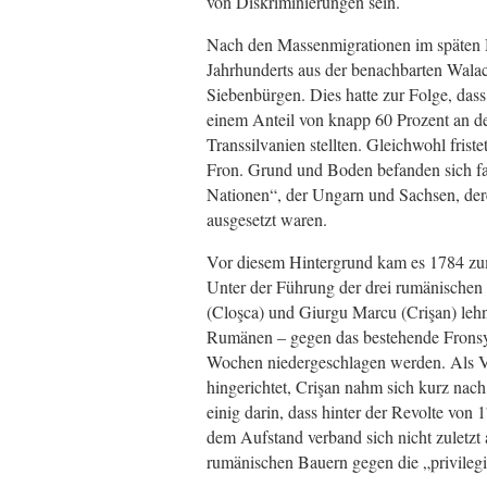
von Diskriminierungen sein.
Nach den Massenmigrationen im späten M
Jahrhunderts aus der benachbarten Wala
Siebenbürgen. Dies hatte zur Folge, das
einem Anteil von knapp 60 Prozent an d
Transsilvanien stellten. Gleichwohl fris
Fron. Grund und Boden befanden sich fas
Nationen“, der Ungarn und Sachsen, der
ausgesetzt waren.
Vor diesem Hintergrund kam es 1784 zum
Unter der Führung der drei rumänischen 
(Cloşca) und Giurgu Marcu (Crişan) lehn
Rumänen – gegen das bestehende Fronsy
Wochen niedergeschlagen werden. Als V
hingerichtet, Crişan nahm sich kurz nach
einig darin, dass hinter der Revolte von
dem Aufstand verband sich nicht zuletzt
rumänischen Bauern gegen die „privilegi