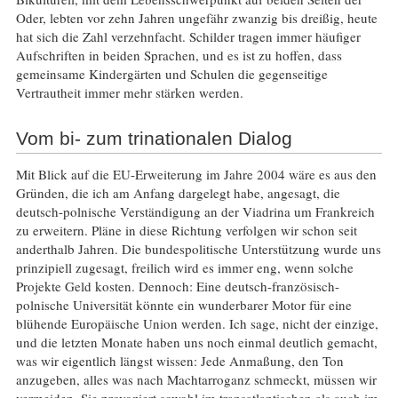
Oder, lebten vor zehn Jahren ungefähr zwanzig bis dreißig, heute
hat sich die Zahl verzehnfacht. Schilder tragen immer häufiger
Aufschriften in beiden Sprachen, und es ist zu hoffen, dass
gemeinsame Kindergärten und Schulen die gegenseitige
Vertrautheit immer mehr stärken werden.
Vom bi- zum trinationalen Dialog
Mit Blick auf die EU-Erweiterung im Jahre 2004 wäre es aus den
Gründen, die ich am Anfang dargelegt habe, angesagt, die
deutsch-polnische Verständigung an der Viadrina um Frankreich
zu erweitern. Pläne in diese Richtung verfolgen wir schon seit
anderthalb Jahren. Die bundespolitische Unterstützung wurde uns
prinzipiell zugesagt, freilich wird es immer eng, wenn solche
Projekte Geld kosten. Dennoch: Eine deutsch-französisch-
polnische Universität könnte ein wunderbarer Motor für eine
blühende Europäische Union werden. Ich sage, nicht der einzige,
und die letzten Monate haben uns noch einmal deutlich gemacht,
was wir eigentlich längst wissen: Jede Anmaßung, den Ton
anzugeben, alles was nach Machtarroganz schmeckt, müssen wir
vermeiden. Sie provoziert sowohl im transatlantischen als auch im