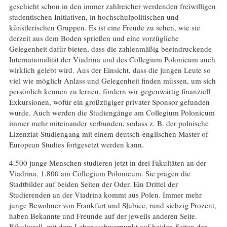
geschieht schon in den immer zahlreicher werdenden freiwilligen
studentischen Initiativen, in hochschulpolitischen und
künstlerischen Gruppen. Es ist eine Freude zu sehen, wie sie
derzeit aus dem Boden sprießen und eine vorzügliche
Gelegenheit dafür bieten, dass die zahlenmäßig beeindruckende
Internationalität der Viadrina und des Collegium Polonicum auch
wirklich gelebt wird. Aus der Einsicht, dass die jungen Leute so
viel wie möglich Anlass und Gelegenheit finden müssen, um sich
persönlich kennen zu lernen, fördern wir gegenwärtig finanziell
Exkursionen, wofür ein großzügiger privater Sponsor gefunden
wurde. Auch werden die Studiengänge am Collegium Polonicum
immer mehr miteinander verbunden, sodass z. B. der polnische
Lizenziat-Studiengang mit einem deutsch-englischen Master of
European Studies fortgesetzt werden kann.
4.500 junge Menschen studieren jetzt in drei Fakultäten an der
Viadrina, 1.800 am Collegium Polonicum. Sie prägen die
Stadtbilder auf beiden Seiten der Oder. Ein Drittel der
Studierenden an der Viadrina kommt aus Polen. Immer mehr
junge Bewohner von Frankfurt und Słubice, rund siebzig Prozent,
haben Bekannte und Freunde auf der jeweils anderen Seite.
Bikulturell, mit dem Lebensschwerpunkt auf beiden Seiten der