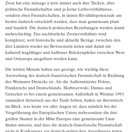
Zwar hat eine ménage à trois immer auch ihre Tücken, aber
politische Freundschaften sind ja keine Liebesverhältnisse,
sondern eben Freundschaften, in denen Rivalitätspotenziale am
besten dadurch entschärft werden, dass man gemeinsam plant
und handelt. Die deutsch-polnischen Beziehungen werden damit
mehrschichtig: Das nachbarliche Zweierverhältnis wird
komplexer, weil historische und aktuelle Bezüge zwischen den
drei Ländern wieder ins Bewusstsein treten und damit ein
kulturell tragfähiger und haltbarer Brückenpfeiler zwischen West-
und Osteuropa ausgebaut werden kann.
Die letzten Monate haben uns gezeigt, wie wichtig diese
Ausweitung der deutsch-französischen Freundschaft in Richtung
des Weimarer Dreiecks ist. Als die Außenminister Polens,
Frankreichs und Deutschlands, Skubiszewski, Dumas und
Genscher es bei einem gemeinsamen Aufenthalt in Weimar 1991
zumindest rhetorisch aus der Taufe hoben, hatten sie theoretisch
im Blick, was heute vor aller Augen ist: dass nämlich bei der
Vergrößerung der Europäischen Union insbesondere die drei
großen Staaten in der Mitte Europas eine gemeinsame Linie
finden müssen, und dass die deutsch-französische Freundschaft
nicht in Konkurrenz zur deutsch-polnischen Aussöhnung treten