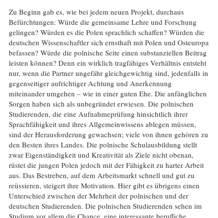
Zu Beginn gab es, wie bei jedem neuen Projekt, durchaus
Befürchtungen: Würde die gemeinsame Lehre und Forschung
gelingen? Würden es die Polen sprachlich schaffen? Würden die
deutschen Wissenschaftler sich ernsthaft mit Polen und Osteuropa
befassen? Würde die polnische Seite einen substanziellen Beitrag
leisten können? Denn ein wirklich tragfähiges Verhältnis entsteht
nur, wenn die Partner ungefähr gleichgewichtig sind, jedenfalls in
gegenseitiger aufrichtiger Achtung und Anerkennung
miteinander umgehen – wie in einer guten Ehe. Die anfänglichen
Sorgen haben sich als unbegründet erwiesen. Die polnischen
Studierenden, die eine Aufnahmeprüfung hinsichtlich ihrer
Sprachfähigkeit und ihres Allgemeinwissens ablegen müssen,
sind der Herausforderung gewachsen; viele von ihnen gehören zu
den Besten ihres Landes. Die polnische Schulausbildung stellt
zwar Eigenständigkeit und Kreativität als Ziele nicht obenan,
rüstet die jungen Polen jedoch mit der Fähigkeit zu harter Arbeit
aus. Das Bestreben, auf dem Arbeitsmarkt schnell und gut zu
reüssieren, steigert ihre Motivation. Hier gibt es übrigens einen
Unterschied zwischen der Mehrheit der polnischen und der
deutschen Studierenden. Die polnischen Studierenden sehen im
Studium vor allem die Chance, eine interessante berufliche