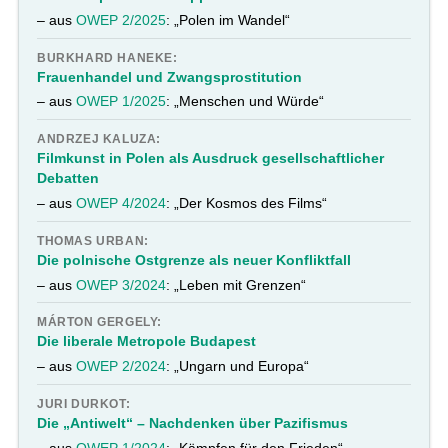
– aus
OWEP 2/2025
: „Polen im Wandel“
BURKHARD HANEKE:
Frauenhandel und Zwangsprostitution
– aus
OWEP 1/2025
: „Menschen und Würde“
ANDRZEJ KALUZA:
Filmkunst in Polen als Ausdruck gesellschaftlicher
Debatten
– aus
OWEP 4/2024
: „Der Kosmos des Films“
THOMAS URBAN:
Die polnische Ostgrenze als neuer Konfliktfall
– aus
OWEP 3/2024
: „Leben mit Grenzen“
MÁRTON GERGELY:
Die liberale Metropole Budapest
– aus
OWEP 2/2024
: „Ungarn und Europa“
JURI DURKOT:
Die „Antiwelt“ – Nachdenken über Pazifismus
– aus
OWEP 1/2024
: „Kämpfen für den Frieden“