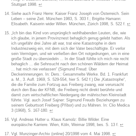
Stuttgart 1998.
↩︎
Siehe auch Franz Herre: Kaiser Franz Joseph von Österreich. Sein
Leben – seine Zeit. München 1983, S. 303 f.; Brigitte Hamann:
Elisabeth. Kaiserin wider Willen. München, Zürich 1998, S. 522 f.
↩︎
„Ich bin das Kind von ursprünglich wohlhabenden Leuten, die, wie
ich glaube, in jenem Provinznest behaglich genug gelebt hatten. Als
ich ungefähr drei Jahre alt war, trat eine Katastrophe in dem
Industriezweig ein, mit dem sich der Vater beschäftigte. Er verlor
sein Vermögen, und wir verließen den Ort notgedrungen, um in eine
große Stadt zu übersiedeln ... In der Stadt fühlte ich mich nie recht
behaglich ... die Sehnsucht nach den schönen Wäldern der Heimat
... hat mich nie verlassen“ (Sigmund Freud: Über
Deckerinnerungen. In: Ders.: Gesammelte Werke. Bd. 1. Frankfurt
a. M., 3. Aufl. 1969, S. 529-554, hier S. 542 f.) Die „Katastrophe“,
die die Familie zum Fortzug aus Freiberg zwang, war verursacht
durch den Bau der KFNB, die Freiberg nicht direkt berührte und
damit zum wirtschaftlichen Niedergang der mährischen Kleinstadt
führte. Vgl. auch Josef Sajner: Sigmund Freuds Beziehungen zu
seinem Geburtsort Freiberg (Příbor) und zu Mähren. In: Clio Medica
3 (1968), S. 167-180.
↩︎
Vgl. Andreas Hutter u. Klaus Kamolz: Billie Wilder. Eine
europäische Karriere. Wien, Köln, Weimar 1998, bes. S. 13 f.
↩︎
Vgl. Munzinger-Archiv (online) 20/1998 vom 4. Mai 1998.
↩︎