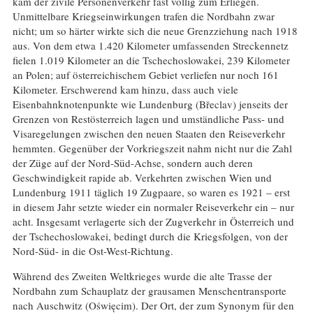
kam der zivile Personenverkehr fast völlig zum Erliegen.
Unmittelbare Kriegseinwirkungen trafen die Nordbahn zwar
nicht; um so härter wirkte sich die neue Grenzziehung nach 1918
aus. Von dem etwa 1.420 Kilometer umfassenden Streckennetz
fielen 1.019 Kilometer an die Tschechoslowakei, 239 Kilometer
an Polen; auf österreichischem Gebiet verliefen nur noch 161
Kilometer. Erschwerend kam hinzu, dass auch viele
Eisenbahnknotenpunkte wie Lundenburg (Břeclav) jenseits der
Grenzen von Restösterreich lagen und umständliche Pass- und
Visaregelungen zwischen den neuen Staaten den Reiseverkehr
hemmten. Gegenüber der Vorkriegszeit nahm nicht nur die Zahl
der Züge auf der Nord-Süd-Achse, sondern auch deren
Geschwindigkeit rapide ab. Verkehrten zwischen Wien und
Lundenburg 1911 täglich 19 Zugpaare, so waren es 1921 – erst
in diesem Jahr setzte wieder ein normaler Reiseverkehr ein – nur
acht. Insgesamt verlagerte sich der Zugverkehr in Österreich und
der Tschechoslowakei, bedingt durch die Kriegsfolgen, von der
Nord-Süd- in die Ost-West-Richtung.
Während des Zweiten Weltkrieges wurde die alte Trasse der
Nordbahn zum Schauplatz der grausamen Menschentransporte
nach Auschwitz (Oświęcim). Der Ort, der zum Synonym für den