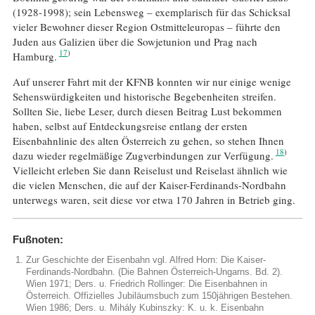
(1928-1998); sein Lebensweg – exemplarisch für das Schicksal
vieler Bewohner dieser Region Ostmitteleuropas – führte den
Juden aus Galizien über die Sowjetunion und Prag nach
17
Hamburg.
Auf unserer Fahrt mit der KFNB konnten wir nur einige wenige
Sehenswürdigkeiten und historische Begebenheiten streifen.
Sollten Sie, liebe Leser, durch diesen Beitrag Lust bekommen
haben, selbst auf Entdeckungsreise entlang der ersten
Eisenbahnlinie des alten Österreich zu gehen, so stehen Ihnen
18
dazu wieder regelmäßige Zugverbindungen zur Verfügung.
Vielleicht erleben Sie dann Reiselust und Reiselast ähnlich wie
die vielen Menschen, die auf der Kaiser-Ferdinands-Nordbahn
unterwegs waren, seit diese vor etwa 170 Jahren in Betrieb ging.
Fußnoten:
Zur Geschichte der Eisenbahn vgl. Alfred Horn: Die Kaiser-
Ferdinands-Nordbahn. (Die Bahnen Österreich-Ungarns. Bd. 2).
Wien 1971; Ders. u. Friedrich Rollinger: Die Eisenbahnen in
Österreich. Offizielles Jubiläumsbuch zum 150jährigen Bestehen.
Wien 1986; Ders. u. Mihály Kubinszky: K. u. k. Eisenbahn