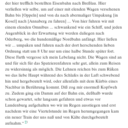
der hier trefflich bestellten Eisenbahn nach Breßlau. Hier
verließen wir selbe, um auf einer mit elenden Wagen versehenen
Bahn bis [Oppeln] und von da nach abermaliger Umpakung [in
Kosel] nach [Annaberg zu fahren] ... Von hier fuhren wir mit
einem elenden Omnibus ... schwankend wie ein Schiff, und jeden
Augenblick in der Erwartung wir werden daliegen nach
Oderberg, wo die hundemäßige Nordbahn anfängt. Hier ließen
wir ... umpaken und fuhren nach der dort herschenden lieben
Ordnung statt um 8 Uhr nur um eine halbe Stunde später fort.
Diese Farth vergesse ich mein Lebelang nicht. Die Wagen sind an
und für sich für das Spatzierenfahren sehr gut, allein zum Reisen
zu widersinnig als möglich. Die Lehnen reichen bis zum Rüken
wo das liebe Haupt während des Schlafes in der Luft schwebend
hin und hergebeutelt wird, oder allenfalls mit dem Kürbis eines
Nachbar in Berührung kommt. Diß zog mir enormeß Kopfweh
zu. Zudem ging ein Damm auf der Bahn ein, deßhalb wurde
schon gewartet, sehr langsam gefahren und etwas vor
Lundenburg aufgehalten wo wir im Regen ausstiegen und erst
nachdem wir eine Viertelstunde im Regen herumgegangen kam
ein neuer Train der uns naß und von Kälte durchgebeutelt
9
aufnahm.“