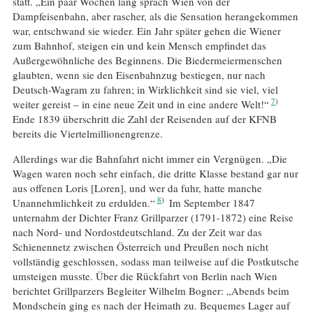
statt. „Ein paar Wochen lang sprach Wien von der
Dampfeisenbahn, aber rascher, als die Sensation herangekommen
war, entschwand sie wieder. Ein Jahr später gehen die Wiener
zum Bahnhof, steigen ein und kein Mensch empfindet das
Außergewöhnliche des Beginnens. Die Biedermeiermenschen
glaubten, wenn sie den Eisenbahnzug bestiegen, nur nach
Deutsch-Wagram zu fahren; in Wirklichkeit sind sie viel, viel
7
weiter gereist – in eine neue Zeit und in eine andere Welt!“
Ende 1839 überschritt die Zahl der Reisenden auf der KFNB
bereits die Viertelmillionengrenze.
Allerdings war die Bahnfahrt nicht immer ein Vergnügen. „Die
Wagen waren noch sehr einfach, die dritte Klasse bestand gar nur
aus offenen Loris [Loren], und wer da fuhr, hatte manche
8
Unannehmlichkeit zu erdulden.“
Im September 1847
unternahm der Dichter Franz Grillparzer (1791-1872) eine Reise
nach Nord- und Nordostdeutschland. Zu der Zeit war das
Schienennetz zwischen Österreich und Preußen noch nicht
vollständig geschlossen, sodass man teilweise auf die Postkutsche
umsteigen musste. Über die Rückfahrt von Berlin nach Wien
berichtet Grillparzers Begleiter Wilhelm Bogner: „Abends beim
Mondschein ging es nach der Heimath zu. Bequemes Lager auf