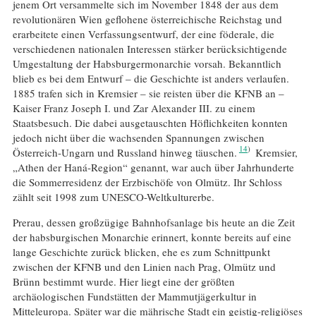
jenem Ort versammelte sich im November 1848 der aus dem
revolutionären Wien geflohene österreichische Reichstag und
erarbeitete einen Verfassungsentwurf, der eine föderale, die
verschiedenen nationalen Interessen stärker berücksichtigende
Umgestaltung der Habsburgermonarchie vorsah. Bekanntlich
blieb es bei dem Entwurf – die Geschichte ist anders verlaufen.
1885 trafen sich in Kremsier – sie reisten über die KFNB an –
Kaiser Franz Joseph I. und Zar Alexander III. zu einem
Staatsbesuch. Die dabei ausgetauschten Höflichkeiten konnten
jedoch nicht über die wachsenden Spannungen zwischen
14
Österreich-Ungarn und Russland hinweg täuschen.
Kremsier,
„Athen der Haná-Region“ genannt, war auch über Jahrhunderte
die Sommerresidenz der Erzbischöfe von Olmütz. Ihr Schloss
zählt seit 1998 zum UNESCO-Weltkulturerbe.
Prerau, dessen großzügige Bahnhofsanlage bis heute an die Zeit
der habsburgischen Monarchie erinnert, konnte bereits auf eine
lange Geschichte zurück blicken, ehe es zum Schnittpunkt
zwischen der KFNB und den Linien nach Prag, Olmütz und
Brünn bestimmt wurde. Hier liegt eine der größten
archäologischen Fundstätten der Mammutjägerkultur in
Mitteleuropa. Später war die mährische Stadt ein geistig-religiöses