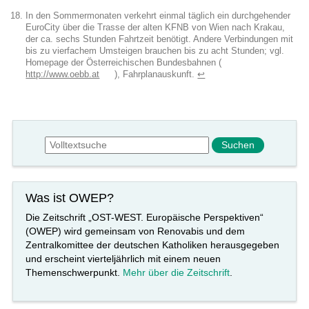
In den Sommermonaten verkehrt einmal täglich ein durchgehender
EuroCity über die Trasse der alten KFNB von Wien nach Krakau,
der ca. sechs Stunden Fahrtzeit benötigt. Andere Verbindungen mit
bis zu vierfachem Umsteigen brauchen bis zu acht Stunden; vgl.
Homepage der Österreichischen Bundesbahnen (
http://www.oebb.at
), Fahrplanauskunft.
↩︎
Suchformular
Suche
Was ist OWEP?
Die Zeitschrift „OST-WEST. Europäische Perspektiven“
(OWEP) wird gemeinsam von Renovabis und dem
Zentralkomittee der deutschen Katholiken herausgegeben
und erscheint vierteljährlich mit einem neuen
Themenschwerpunkt.
Mehr über die Zeitschrift
.