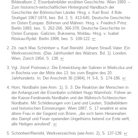
Bilderalbum 2. Eisenbahnbilder erzählen Geschichte. Wien 1993. –
Zum historisch-wirtschaftlichen Hintergrund Handbuch der
Geschichte der Böhmischen Länder. Hrsg. v. Karl Bosl. 4 Bde.
Stuttgart 1967-1974, bes. Bd. 2, S. 413-645; Deutsche Geschichte
im Osten Europas: Böhmen und Mähren. Hrsg. v. Friedrich Prinz.
Berlin 1993, bes. S. 262-266, 366-378; Deutsche Geschichte im
Osten Europas: Galizien, Bukowina, Moldau. Hrsg. v. Isabel
Röskau-Rydel. Berlin 1999, bes. S. 109-122.
↩︎
Zit. nach Max Schönherr u. Karl Reinöhl: Johann Strauß Vater. Ein
Werkverzeichnis. (Das Jahrhundert des Walzers. Bd. 1). London,
Wien, Zürich 1954, S. 138.
↩︎
Vgl. Józef Piotrowicz: Die Entwicklung der Salinen in Wieliczka und
in Bochnia von der Mitte des 13. bis zum Beginn des 20.
Jahrhunderts. In: Der Anschnitt 36 (1984), H. 5-6, S. 174-186.
↩︎
Horn, Nordbahn (wie Anm. 1), S. 3. Die Reaktion der Menschen in
der Anfangszeit der Eisenbahn schildert Hugo Warmholz: Führer an
der Kaiser-Ferdinands-Nordbahn und der Mährisch-Schlesischen
Nordbahn. Mit Schilderungen von Land und Leuten, Städtebildern
und historischen Erinnerungen. Wien 1887; S. 17 erwähnt er eine
ältere Frau in der Gegend von Brünn, „die sich beim Herannahen
des Dampf und Feuer speienden Ungethüms betend zur Erde wirft,
alle Heiligen anrufend“.
↩︎
Schönherr/Reinöhl, Werkverzeichnis (wie Anm. 2), S. 137-139.
↩︎