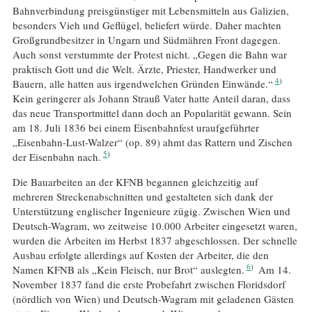
Bahnverbindung preisgünstiger mit Lebensmitteln aus Galizien,
besonders Vieh und Geflügel, beliefert würde. Daher machten
Großgrundbesitzer in Ungarn und Südmähren Front dagegen.
Auch sonst verstummte der Protest nicht. „Gegen die Bahn war
praktisch Gott und die Welt. Ärzte, Priester, Handwerker und
4
Bauern, alle hatten aus irgendwelchen Gründen Einwände.“
Kein geringerer als Johann Strauß Vater hatte Anteil daran, dass
das neue Transportmittel dann doch an Popularität gewann. Sein
am 18. Juli 1836 bei einem Eisenbahnfest uraufgeführter
„Eisenbahn-Lust-Walzer“ (op. 89) ahmt das Rattern und Zischen
5
der Eisenbahn nach.
Die Bauarbeiten an der KFNB begannen gleichzeitig auf
mehreren Streckenabschnitten und gestalteten sich dank der
Unterstützung englischer Ingenieure zügig. Zwischen Wien und
Deutsch-Wagram, wo zeitweise 10.000 Arbeiter eingesetzt waren,
wurden die Arbeiten im Herbst 1837 abgeschlossen. Der schnelle
Ausbau erfolgte allerdings auf Kosten der Arbeiter, die den
6
Namen KFNB als „Kein Fleisch, nur Brot“ auslegten.
Am 14.
November 1837 fand die erste Probefahrt zwischen Floridsdorf
(nördlich von Wien) und Deutsch-Wagram mit geladenen Gästen