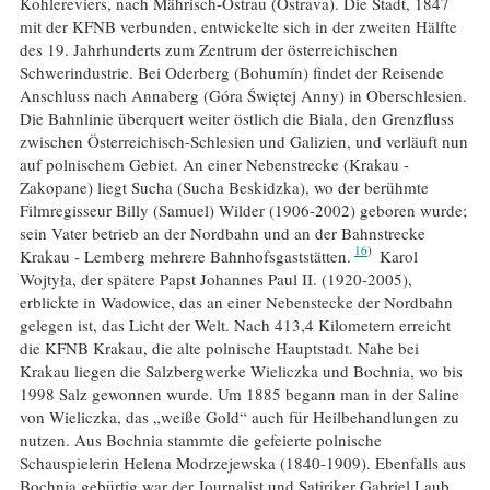
Kohlereviers, nach Mährisch-Ostrau (Ostrava). Die Stadt, 1847
mit der KFNB verbunden, entwickelte sich in der zweiten Hälfte
des 19. Jahrhunderts zum Zentrum der österreichischen
Schwerindustrie. Bei Oderberg (Bohumín) findet der Reisende
Anschluss nach Annaberg (Góra Świętej Anny) in Oberschlesien.
Die Bahnlinie überquert weiter östlich die Biala, den Grenzfluss
zwischen Österreichisch-Schlesien und Galizien, und verläuft nun
auf polnischem Gebiet. An einer Nebenstrecke (Krakau -
Zakopane) liegt Sucha (Sucha Beskidzka), wo der berühmte
Filmregisseur Billy (Samuel) Wilder (1906-2002) geboren wurde;
sein Vater betrieb an der Nordbahn und an der Bahnstrecke
16
Krakau - Lemberg mehrere Bahnhofsgaststätten.
Karol
Wojtyła, der spätere Papst Johannes Paul II. (1920-2005),
erblickte in Wadowice, das an einer Nebenstecke der Nordbahn
gelegen ist, das Licht der Welt. Nach 413,4 Kilometern erreicht
die KFNB Krakau, die alte polnische Hauptstadt. Nahe bei
Krakau liegen die Salzbergwerke Wieliczka und Bochnia, wo bis
1998 Salz gewonnen wurde. Um 1885 begann man in der Saline
von Wieliczka, das „weiße Gold“ auch für Heilbehandlungen zu
nutzen. Aus Bochnia stammte die gefeierte polnische
Schauspielerin Helena Modrzejewska (1840-1909). Ebenfalls aus
Bochnia gebürtig war der Journalist und Satiriker Gabriel Laub