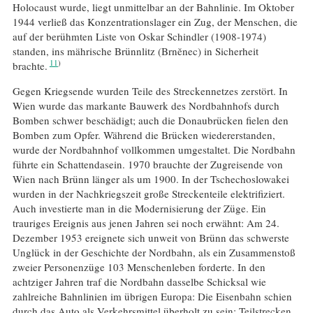
Holocaust wurde, liegt unmittelbar an der Bahnlinie. Im Oktober
1944 verließ das Konzentrationslager ein Zug, der Menschen, die
auf der berühmten Liste von Oskar Schindler (1908-1974)
standen, ins mährische Brünnlitz (Brnĕnec) in Sicherheit
11
brachte.
Gegen Kriegsende wurden Teile des Streckennetzes zerstört. In
Wien wurde das markante Bauwerk des Nordbahnhofs durch
Bomben schwer beschädigt; auch die Donaubrücken fielen den
Bomben zum Opfer. Während die Brücken wiedererstanden,
wurde der Nordbahnhof vollkommen umgestaltet. Die Nordbahn
führte ein Schattendasein. 1970 brauchte der Zugreisende von
Wien nach Brünn länger als um 1900. In der Tschechoslowakei
wurden in der Nachkriegszeit große Streckenteile elektrifiziert.
Auch investierte man in die Modernisierung der Züge. Ein
trauriges Ereignis aus jenen Jahren sei noch erwähnt: Am 24.
Dezember 1953 ereignete sich unweit von Brünn das schwerste
Unglück in der Geschichte der Nordbahn, als ein Zusammenstoß
zweier Personenzüge 103 Menschenleben forderte. In den
achtziger Jahren traf die Nordbahn dasselbe Schicksal wie
zahlreiche Bahnlinien im übrigen Europa: Die Eisenbahn schien
durch das Auto als Verkehrsmittel überholt zu sein; Teilstrecken