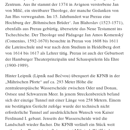
Zentrum. Aus ihr stammt der 1374 in Avignon verstorbene Jan
von Milíč, ein streitbarer Theologe, der manche Gedanken von
Jan Hus vorwegnahm. Im 15. Jahrhundert war Prerau eine
Hochburg der ‚Böhmischen Brüder‘. Jan Blahoslav (1523-1571),
ebenfalls aus Prerau gebürtig, übersetzte das Neue Testament ins
Tschechische. Der Theologe und Pädagoge Jan Amos Komenský
(Comenius, 1592-1670) besuchte in Prerau von 1608 bis 1611
die Lateinschule und war nach dem Studium in Heidelberg dort
von 1614 bis 1617 als Lehrer tätig. Prerau ist auch der Geburtsort
der Hamburger Theaterprinzipalin und Schauspielerin Ida Ehre
(1900-1989).
Hinter Leipnik (Lipník nad Bečvou) überquert die KFNB in der
„Mährischen Pforte“ auf ca. 293 Meter Höhe die
zentraleuropäische Wasserscheide zwischen Oder und Donau,
Ostsee und Schwarzem Meer. In jenem Streckenbereich befand
sich der einzige Tunnel mit einer Länge von 258 Metern. Einem
nie bestätigten Gerücht zufolge wurde der technisch nicht
erforderliche Tunnel auf ausdrücklichen Wunsch von Kaiser
Ferdinand I. gebaut. Jenseits der Wasserscheide wird die
Landschaft wieder flacher. Die KFNB verläuft ein Stück weit