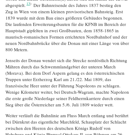
13
abgespielt.
Der Bahnreisende des Jahres 1837 bestieg den
Zug in Wien von einem kleinen provisorischen Bahnsteig. Erst
1839 wurde mit dem Bau eines größeren Gebäudes begonnen.
Die laufenden Erweiterungsbauten für die KFNB im Bereich der
Hauptstadt gipfelten in zwei Großbauten, dem 1858-1865 in
maurisch-romanischen Formen errichteten Nordbahnhof und der
neuen Nordbahnbrücke über die Donau mit einer Länge von über
800 Metern.
Jenseits der Donau wendet sich die Strecke nordöstlich Richtung
Mähren durch das Schwemmlandgebiet der unteren March
(Morava). Bei dem Dorf Aspern gelang es den österreichischen
Truppen unter Erzherzog Karl am 21./22. Mai 1809, das
französische Heer unter der Führung Napoleons zu schlagen.
Wenige Kilometer weiter, bei Deutsch-Wagram, machte Napoleon
die erste große Niederlage seiner Feldherrnkarriere durch einen
Sieg über die Österreicher am 5./6. Juli 1809 wieder wett.
Weiter verläuft die Bahnlinie am Fluss March entlang und berührt
bei Dürnkrut das eigentliche Marchfeld, Schauplatz der Schlacht
zwischen den Heeren des deutschen Königs Rudolf von
Habsburg und König Přemysl Ottokars II. von Böhmen am 26.