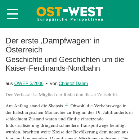
Startseite
Der erste ‚Dampfwagen‘ in
Österreich
Über OWEP
Geschichte und Geschichten um die
Volltexte
Kaiser-Ferdinands-Nordbahn
Probeheft
Nachbestellen
aus
OWEP 3/2006
• von
Christof Dahm
Abonnieren
Der Verfasser ist Mitglied der Redaktion dieser Zeitschrift.
Kontakt
1
Am Anfang stand die Skepsis.
Obwohl die Verkehrswege in
der habsburgischen Monarchie zu Beginn des 19. Jahrhunderts in
schlechtem Zustand waren und für die einsetzende
Industrialisierung dringend schnellere Transportwege benötigt
wurden, brachten weite Kreise der Bevölkerung dem neuen aus
England kommenden ‚Dampfwagen‘ Misstrauen entgegen. Die