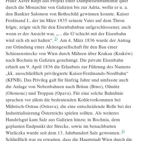
Franz Xaver Riepl das Projekt einer Dampfeisenbahnlinie quer
durch die Monarchie von Galizien bis zur Adria, wofür er u. a.
den Bankier Salomon von Rothschild gewinnen konnte. Kaiser
Ferdinand I., der im März 1835 seinem Vater auf dem Thron
folgte, zeigte sich für den Eisenbahnbau aufgeschlossener, auch
wenn er der Ansicht war, „... die G‘schicht mit der Eisenbahn
2
wird sich eh net halten“.
Am 4. März 1836 wurde der Antrag
zur Gründung einer Aktiengesellschaft für den Bau einer
Schienenstrecke von Wien durch Mähren über Krakau (Kraków)
nach Bochnia in Galizien genehmigt. Die private Eisenbahn
erhielt am 9. April 1836 die Erlaubnis zur Führung des Namens
„kk. ausschließlich privilegierte Kaiser-Ferdinands-Nordbahn“
(KFNB). Das Privileg galt für fünfzig Jahre und umfasste auch
die Anlage von Nebenbahnen nach Brünn (Brno), Olmütz
(Olomouc) und Troppau (Opava). Für eine solche Bahnlinie
sprachen vor allem die bedeutenden Kohlevorkommen bei
Mährisch-Ostrau (Ostrava), die eine entscheidende Rolle bei der
Industrialisierung Österreichs spielen sollten. Als weiteres
Handelsgut kam Salz aus Galizien hinzu; in Bochnia, dem
geplanten Endpunkt der Strecke, sowie im benachbarten
3
Wieliczka wurde seit dem 13. Jahrhundert Salz gewonnen.
Schließlich war zu erwarten, dass die Hauptstadt Wien durch die