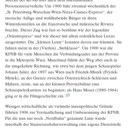
Personenreiseverkehr. Um 1900 fuhr zweimal wöchentlich der
„St. Petersburg-Warschau-Wien-Nizza-Cannes-Express“, der
russische Adlige und wohlhabende Bürger zu ihren
Winterdomizilen an die französische und italienische Riviera
brachte. Dieser Zug war fast so berühmt wie der legendäre
„Orientexpress“ und wie dieser mit allem erdenklichen Luxus
ausgestattet. Die „kleinen Leute“ konnten davon nur träumen. Sie
fuhren meist in der (Vierten) „Stehklasse“. Um 1900 war die
KFNB für viele Menschen die Verbindungsader aus der Provinz
in die Metropole Wien. Manchmal führte der Weg aber auch in
die umgekehrte Richtung, wie etwa bei dem jungen Schauspieler
Johann Julier, der 1897 aus Wien nach Friedek-Mistek (Frýdek-
Místek), an der Grenze zwischen Österreichisch-Schlesien und
Mähren, reiste, um an der kleinen Provinzbühne eine
Schauspielerkarriere zu beginnen; als Hans Moser (1880-1964)
10
ging er in die Filmgeschichte ein.
Weniger wirtschaftliche als vielmehr innenpolitische Gründe
führten 1906 zur Verstaatlichung und Umbenennung der KFNB.
Für die nun nur noch „Nordbahn“ genannte Linie wurde
innerhalb der Staatseisenbahnverwaltung eine eigene Dienststelle