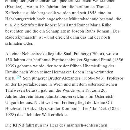
entlang der ‚Bernsteinstraße‘, passiert Mährisch-Weißkirchen
(Hranice) – wo im 19. Jahrhundert die berühmten Thonet-
Kaffeehausstühle hergestellt wurden und seit 1858 eine im
Habsburgerreich hoch angesehene Militärakademie bestand, die
u. a. die Schriftsteller Robert Musil und Rainer Maria Rilke
besuchten und die ein Schauplatz in Joseph Roths Roman „Der
Radetzkymarsch“ ist – und erreicht dann das Tal der noch
schmalen Oder.
An einer Nebenstrecke liegt die Stadt Freiberg (Příbor), wo vor
150 Jahren der berühmte Psychoanalytiker Sigmund Freud (1856-
1939) geboren wurde, der trotz der frühen Übersiedlung der
Familie nach Wien seiner Heimat ein Leben lang verbunden
15
blieb.
Sein jüngerer Bruder Alexander (1866-1943), Professor
an der Exportakademie in Wien und mit dem österreichischen
Tarifwesen befasst, gab um die Wende vom 19. zum 20.
Jahrhundert ein Eisenbahnstationsverzeichnis für Österreich-
Ungarn heraus. Nicht weit von Freiberg liegt der kleine Ort
Hochwald (Hukvaldy), wo der Komponist Leoš Janáček (1854-
1928) das Licht der Welt erblickte.
Die KFNB fährt nun ins Herz des mährisch-schlesischen