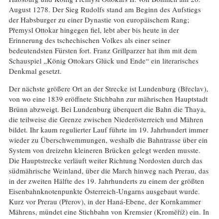
August 1278. Der Sieg Rudolfs stand am Beginn des Aufstiegs
der Habsburger zu einer Dynastie von europäischem Rang;
Přemysl Ottokar hingegen fiel, lebt aber bis heute in der
Erinnerung des tschechischen Volkes als einer seiner
bedeutendsten Fürsten fort. Franz Grillparzer hat ihm mit dem
Schauspiel „König Ottokars Glück und Ende“ ein literarisches
Denkmal gesetzt.
Der nächste größere Ort an der Strecke ist Lundenburg (Břeclav),
von wo eine 1839 eröffnete Stichbahn zur mährischen Hauptstadt
Brünn abzweigt. Bei Lundenburg überquert die Bahn die Thaya,
die teilweise die Grenze zwischen Niederösterreich und Mähren
bildet. Ihr kaum regulierter Lauf führte im 19. Jahrhundert immer
wieder zu Überschwemmungen, weshalb die Bahntrasse über ein
System von dreizehn kleineren Brücken gelegt werden musste.
Die Hauptstrecke verläuft weiter Richtung Nordosten durch das
südmährische Weinland, über die March hinweg nach Prerau, das
in der zweiten Hälfte des 19. Jahrhunderts zu einem der größten
Eisenbahnknotenpunkte Österreich-Ungarns ausgebaut wurde.
Kurz vor Prerau (Přerov), in der Haná-Ebene, der Kornkammer
Mährens, mündet eine Stichbahn von Kremsier (Kroměříž) ein. In