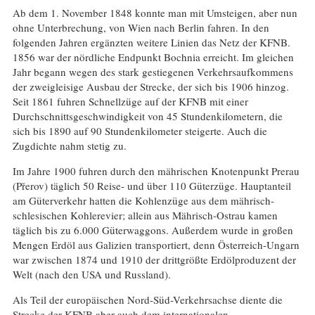
Ab dem 1. November 1848 konnte man mit Umsteigen, aber nun
ohne Unterbrechung, von Wien nach Berlin fahren. In den
folgenden Jahren ergänzten weitere Linien das Netz der KFNB.
1856 war der nördliche Endpunkt Bochnia erreicht. Im gleichen
Jahr begann wegen des stark gestiegenen Verkehrsaufkommens
der zweigleisige Ausbau der Strecke, der sich bis 1906 hinzog.
Seit 1861 fuhren Schnellzüge auf der KFNB mit einer
Durchschnittsgeschwindigkeit von 45 Stundenkilometern, die
sich bis 1890 auf 90 Stundenkilometer steigerte. Auch die
Zugdichte nahm stetig zu.
Im Jahre 1900 fuhren durch den mährischen Knotenpunkt Prerau
(Přerov) täglich 50 Reise- und über 110 Güterzüge. Hauptanteil
am Güterverkehr hatten die Kohlenzüge aus dem mährisch-
schlesischen Kohlerevier; allein aus Mährisch-Ostrau kamen
täglich bis zu 6.000 Güterwaggons. Außerdem wurde in großen
Mengen Erdöl aus Galizien transportiert, denn Österreich-Ungarn
war zwischen 1874 und 1910 der drittgrößte Erdölproduzent der
Welt (nach den USA und Russland).
Als Teil der europäischen Nord-Süd-Verkehrsachse diente die
Strecke der KFNB aber auch dem internationalen