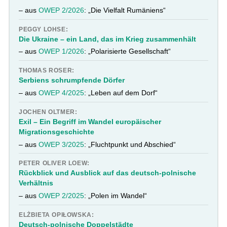
– aus
OWEP 2/2026
: „Die Vielfalt Rumäniens“
PEGGY LOHSE:
Die Ukraine – ein Land, das im Krieg zusammenhält
– aus
OWEP 1/2026
: „Polarisierte Gesellschaft“
THOMAS ROSER:
Serbiens schrumpfende Dörfer
– aus
OWEP 4/2025
: „Leben auf dem Dorf“
JOCHEN OLTMER:
Exil – Ein Begriff im Wandel europäischer
Migrationsgeschichte
– aus
OWEP 3/2025
: „Fluchtpunkt und Abschied“
PETER OLIVER LOEW:
Rückblick und Ausblick auf das deutsch-polnische
Verhältnis
– aus
OWEP 2/2025
: „Polen im Wandel“
ELŻBIETA OPIŁOWSKA:
Deutsch-polnische Doppelstädte