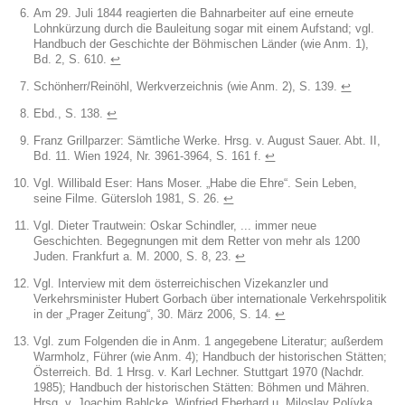
Am 29. Juli 1844 reagierten die Bahnarbeiter auf eine erneute
Lohnkürzung durch die Bauleitung sogar mit einem Aufstand; vgl.
Handbuch der Geschichte der Böhmischen Länder (wie Anm. 1),
Bd. 2, S. 610.
↩︎
Schönherr/Reinöhl, Werkverzeichnis (wie Anm. 2), S. 139.
↩︎
Ebd., S. 138.
↩︎
Franz Grillparzer: Sämtliche Werke. Hrsg. v. August Sauer. Abt. II,
Bd. 11. Wien 1924, Nr. 3961-3964, S. 161 f.
↩︎
Vgl. Willibald Eser: Hans Moser. „Habe die Ehre“. Sein Leben,
seine Filme. Gütersloh 1981, S. 26.
↩︎
Vgl. Dieter Trautwein: Oskar Schindler, ... immer neue
Geschichten. Begegnungen mit dem Retter von mehr als 1200
Juden. Frankfurt a. M. 2000, S. 8, 23.
↩︎
Vgl. Interview mit dem österreichischen Vizekanzler und
Verkehrsminister Hubert Gorbach über internationale Verkehrspolitik
in der „Prager Zeitung“, 30. März 2006, S. 14.
↩︎
Vgl. zum Folgenden die in Anm. 1 angegebene Literatur; außerdem
Warmholz, Führer (wie Anm. 4); Handbuch der historischen Stätten;
Österreich. Bd. 1 Hrsg. v. Karl Lechner. Stuttgart 1970 (Nachdr.
1985); Handbuch der historischen Stätten: Böhmen und Mähren.
Hrsg. v. Joachim Bahlcke, Winfried Eberhard u. Miloslav Polívka.