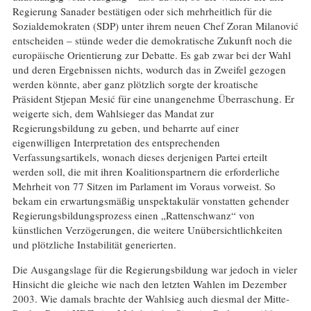
Regierung Sanader bestätigen oder sich mehrheitlich für die
Sozialdemokraten (SDP) unter ihrem neuen Chef Zoran Milanović
entscheiden – stünde weder die demokratische Zukunft noch die
europäische Orientierung zur Debatte. Es gab zwar bei der Wahl
und deren Ergebnissen nichts, wodurch das in Zweifel gezogen
werden könnte, aber ganz plötzlich sorgte der kroatische
Präsident Stjepan Mesić für eine unangenehme Überraschung. Er
weigerte sich, dem Wahlsieger das Mandat zur
Regierungsbildung zu geben, und beharrte auf einer
eigenwilligen Interpretation des entsprechenden
Verfassungsartikels, wonach dieses derjenigen Partei erteilt
werden soll, die mit ihren Koalitionspartnern die erforderliche
Mehrheit von 77 Sitzen im Parlament im Voraus vorweist. So
bekam ein erwartungsmäßig unspektakulär vonstatten gehender
Regierungsbildungsprozess einen „Rattenschwanz“ von
künstlichen Verzögerungen, die weitere Unübersichtlichkeiten
und plötzliche Instabilität generierten.
Die Ausgangslage für die Regierungsbildung war jedoch in vieler
Hinsicht die gleiche wie nach den letzten Wahlen im Dezember
2003. Wie damals brachte der Wahlsieg auch diesmal der Mitte-