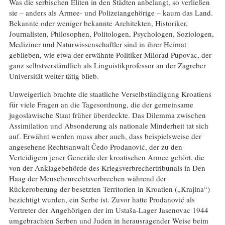
Was die serbischen Eliten in den Städten anbelangt, so verließen
sie – anders als Armee- und Polizeiangehörige – kaum das Land.
Bekannte oder weniger bekannte Architekten, Historiker,
Journalisten, Philosophen, Politologen, Psychologen, Soziologen,
Mediziner und Naturwissenschaftler sind in ihrer Heimat
geblieben, wie etwa der erwähnte Politiker Milorad Pupovac, der
ganz selbstverständlich als Linguistikprofessor an der Zagreber
Universität weiter tätig blieb.
Unweigerlich brachte die staatliche Verselbständigung Kroatiens
für viele Fragen an die Tagesordnung, die der gemeinsame
jugoslawische Staat früher überdeckte. Das Dilemma zwischen
Assimilation und Absonderung als nationale Minderheit tat sich
auf. Erwähnt werden muss aber auch, dass beispielsweise der
angesehene Rechtsanwalt Čedo Prodanović, der zu den
Verteidigern jener Generäle der kroatischen Armee gehört, die
von der Anklagebehörde des Kriegsverbrechertribunals in Den
Haag der Menschenrechtsverbrechen während der
Rückeroberung der besetzten Territorien in Kroatien („Krajina“)
bezichtigt wurden, ein Serbe ist. Zuvor hatte Prodanović als
Vertreter der Angehörigen der im Ustaša-Lager Jasenovac 1944
umgebrachten Serben und Juden in herausragender Weise beim