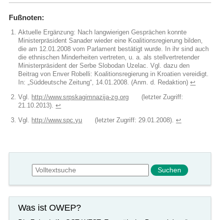
Fußnoten:
Aktuelle Ergänzung: Nach langwierigen Gesprächen konnte
Ministerpräsident Sanader wieder eine Koalitionsregierung bilden,
die am 12.01.2008 vom Parlament bestätigt wurde. In ihr sind auch
die ethnischen Minderheiten vertreten, u. a. als stellvertretender
Ministerpräsident der Serbe Slobodan Uzelac. Vgl. dazu den
Beitrag von Enver Robelli: Koalitionsregierung in Kroatien vereidigt.
In: „Süddeutsche Zeitung“, 14.01.2008. (Anm. d. Redaktion)
↩︎
Vgl.
http://www.srpskagimnazija-zg.org
(letzter Zugriff:
21.10.2013).
↩︎
Vgl.
http://www.spc.yu
(letzter Zugriff: 29.01.2008).
↩︎
Suchformular
Suche
Was ist OWEP?