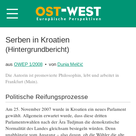
Startseite
Serben in Kroatien
Über OWEP
(Hintergrundbericht)
Volltexte
aus
OWEP 1/2008
• von
Dunja Melčić
Probeheft
Die Autorin ist promovierte Philosophin, lebt und arbeitet in
Nachbestellen
Frankfurt (Main).
Abonnieren
Politische Reifungsprozesse
Kontakt
Am 25. November 2007 wurde in Kroatien ein neues Parlament
gewählt. Allgemein erwartet wurde, dass diese dritten
Parlamentswahlen nach der Ära Tudjman die demokratische
Normalität des Landes gleichsam besiegeln würden. Denn
unabhängig vom Ausgang – also davon, ob die Wähler die alte