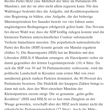
Rechts-Partei HDZ eine Mehrheit der Sitze im Parlament (66
Mandate), mit der sie aber nicht allein regieren kann. Für den
Wahlsieger bedeutet dies die Aufgabe, mit Koalitionspartnern
eine Regierung zu bilden, eine Aufgabe, die der bisherige
Ministerpräsident Ivo Sanader bereits vor vier Jahren unter
ungünstigeren Bedingungen erfolgreich gelöst hatte. Das Novum
bei dieser Wahl war, dass die SDP kräftig zulegen konnte und die
kleineren Parteien unterschiedlicher Couleur substanzielle
Verluste hinnehmen mussten. Die populistisch-nationalistische
Partei des Rechts (HSP) konnte gerade ein Mandat ergattern
(früher 5). Die Bauernpartei (HSS) hat im Bündnis mit den
Liberalen (HSLS) 8 Mandate errungen; als Einzelpartei verlor sie
damit gegenüber der letzten Legislaturperiode (10) 4 Sitze. Da
sich die SDP von 30 auf 56 Parlamentssitze verbesserte, wird die
politische Landschaft in Kroatien zum ersten Mal von zwei
annähernd gleich starken Parteien dominiert, die 80 Prozent des
Parlaments besetzen. Die Dialektik der knappen Zahlen bringt es
dann mit sich, dass der Wert einzelner Mandate der
Kleinstparteien enorm steigt. Die so genannte „grün-gelbe
Koalition“ (HSS und HSLS) ist so fast zum Zünglein an der
Waage geworden, verschafft aber der HDZ noch immer nicht die
erforderliche Parlamentsmehrheit (77 Sitze). Auch die Mitte-