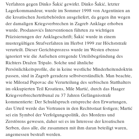
Verfahren gegen Dinko Šakić gewirkt. Dinko Šakić, letzter
Lagerkommandeur, wurde im Sommer 1998 von Argentinien an
die kroatischen Justizbehörden ausgeliefert, da gegen ihn wegen
der damaligen Kriegsverbrechen in Zagreb Anklage erhoben
wurde. Prodanovićs Interventionen führten zu wichtigen
Präzisierungen der Anklageschrift; Šakić wurde in einem
mustergültigen Strafverfahren im Herbst 1999 zur Höchststrafe
verurteilt. Dieser Gerichtsprozess wurde im Westen ebenso
ignoriert wie die Aufsehen erregende Urteilsbegründung des
Richters Dražen Tripalo. Solche und ähnliche
Persönlichkeitsprofile, die in keine westliche Minderheitendoktrin
passen, sind in Zagreb geradezu selbstverständlich. Man beachte,
wie Milorad Pupovac die Verurteilung des serbischen Statthalters
im okkupierten Teil Kroatiens, Mile Martić, durch das Haager
Kriegsverbrechertribunal zu 37 Jahren Gefängnisstrafe
kommentierte: Der Schuldspruch entspreche den Erwartungen,
das Urteil werde das Vertrauen in den Rechtsstaat festigen; Martić
sei ein Symbol der Verfolgungspolitik, des Mordens und
Zerstörens gewesen, daher sei es im Interesse der kroatischen
Serben, dass alle, die zusammen mit ihm daran beteiligt waren,
angemessen bestraft werden.