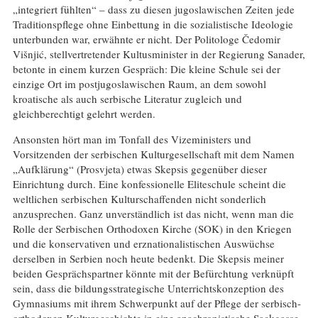
„integriert fühlten“ – dass zu diesen jugoslawischen Zeiten jede
Traditionspflege ohne Einbettung in die sozialistische Ideologie
unterbunden war, erwähnte er nicht. Der Politologe Čedomir
Višnjić, stellvertretender Kultusminister in der Regierung Sanader,
betonte in einem kurzen Gespräch: Die kleine Schule sei der
einzige Ort im postjugoslawischen Raum, an dem sowohl
kroatische als auch serbische Literatur zugleich und
gleichberechtigt gelehrt werden.
Ansonsten hört man im Tonfall des Vizeministers und
Vorsitzenden der serbischen Kulturgesellschaft mit dem Namen
„Aufklärung“ (Prosvjeta) etwas Skepsis gegenüber dieser
Einrichtung durch. Eine konfessionelle Eliteschule scheint die
weltlichen serbischen Kulturschaffenden nicht sonderlich
anzusprechen. Ganz unverständlich ist das nicht, wenn man die
Rolle der Serbischen Orthodoxen Kirche (SOK) in den Kriegen
und die konservativen und erznationalistischen Auswüchse
derselben in Serbien noch heute bedenkt. Die Skepsis meiner
beiden Gesprächspartner könnte mit der Befürchtung verknüpft
sein, dass die bildungsstrategische Unterrichtskonzeption des
Gymnasiums mit ihrem Schwerpunkt auf der Pflege der serbisch-
orthodoxen Kulturgeschichte in eine anachronistische Sackgasse