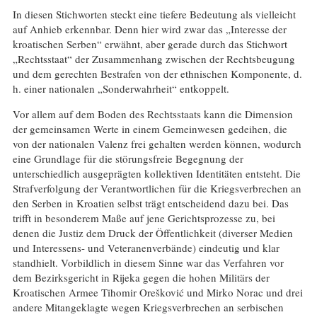
In diesen Stichworten steckt eine tiefere Bedeutung als vielleicht
auf Anhieb erkennbar. Denn hier wird zwar das „Interesse der
kroatischen Serben“ erwähnt, aber gerade durch das Stichwort
„Rechtsstaat“ der Zusammenhang zwischen der Rechtsbeugung
und dem gerechten Bestrafen von der ethnischen Komponente, d.
h. einer nationalen „Sonderwahrheit“ entkoppelt.
Vor allem auf dem Boden des Rechtsstaats kann die Dimension
der gemeinsamen Werte in einem Gemeinwesen gedeihen, die
von der nationalen Valenz frei gehalten werden können, wodurch
eine Grundlage für die störungsfreie Begegnung der
unterschiedlich ausgeprägten kollektiven Identitäten entsteht. Die
Strafverfolgung der Verantwortlichen für die Kriegsverbrechen an
den Serben in Kroatien selbst trägt entscheidend dazu bei. Das
trifft in besonderem Maße auf jene Gerichtsprozesse zu, bei
denen die Justiz dem Druck der Öffentlichkeit (diverser Medien
und Interessens- und Veteranenverbände) eindeutig und klar
standhielt. Vorbildlich in diesem Sinne war das Verfahren vor
dem Bezirksgericht in Rijeka gegen die hohen Militärs der
Kroatischen Armee Tihomir Orešković und Mirko Norac und drei
andere Mitangeklagte wegen Kriegsverbrechen an serbischen