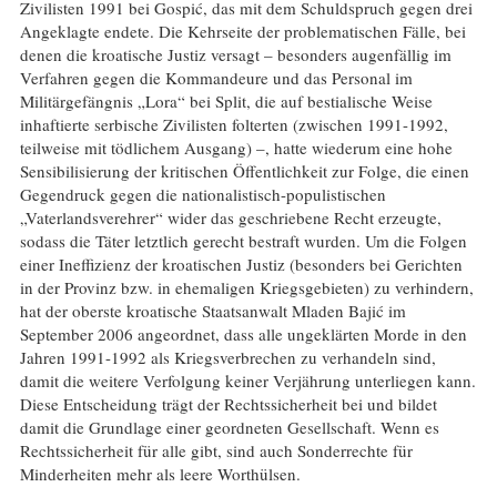
Zivilisten 1991 bei Gospić, das mit dem Schuldspruch gegen drei
Angeklagte endete. Die Kehrseite der problematischen Fälle, bei
denen die kroatische Justiz versagt – besonders augenfällig im
Verfahren gegen die Kommandeure und das Personal im
Militärgefängnis „Lora“ bei Split, die auf bestialische Weise
inhaftierte serbische Zivilisten folterten (zwischen 1991-1992,
teilweise mit tödlichem Ausgang) –, hatte wiederum eine hohe
Sensibilisierung der kritischen Öffentlichkeit zur Folge, die einen
Gegendruck gegen die nationalistisch-populistischen
„Vaterlandsverehrer“ wider das geschriebene Recht erzeugte,
sodass die Täter letztlich gerecht bestraft wurden. Um die Folgen
einer Ineffizienz der kroatischen Justiz (besonders bei Gerichten
in der Provinz bzw. in ehemaligen Kriegsgebieten) zu verhindern,
hat der oberste kroatische Staatsanwalt Mladen Bajić im
September 2006 angeordnet, dass alle ungeklärten Morde in den
Jahren 1991-1992 als Kriegsverbrechen zu verhandeln sind,
damit die weitere Verfolgung keiner Verjährung unterliegen kann.
Diese Entscheidung trägt der Rechtssicherheit bei und bildet
damit die Grundlage einer geordneten Gesellschaft. Wenn es
Rechtssicherheit für alle gibt, sind auch Sonderrechte für
Minderheiten mehr als leere Worthülsen.