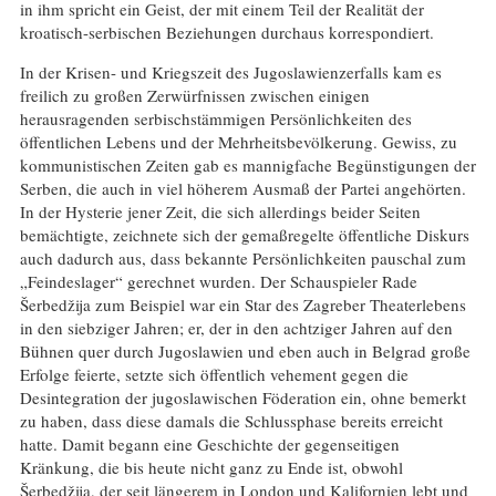
in ihm spricht ein Geist, der mit einem Teil der Realität der
kroatisch-serbischen Beziehungen durchaus korrespondiert.
In der Krisen- und Kriegszeit des Jugoslawienzerfalls kam es
freilich zu großen Zerwürfnissen zwischen einigen
herausragenden serbischstämmigen Persönlichkeiten des
öffentlichen Lebens und der Mehrheitsbevölkerung. Gewiss, zu
kommunistischen Zeiten gab es mannigfache Begünstigungen der
Serben, die auch in viel höherem Ausmaß der Partei angehörten.
In der Hysterie jener Zeit, die sich allerdings beider Seiten
bemächtigte, zeichnete sich der gemaßregelte öffentliche Diskurs
auch dadurch aus, dass bekannte Persönlichkeiten pauschal zum
„Feindeslager“ gerechnet wurden. Der Schauspieler Rade
Šerbedžija zum Beispiel war ein Star des Zagreber Theaterlebens
in den siebziger Jahren; er, der in den achtziger Jahren auf den
Bühnen quer durch Jugoslawien und eben auch in Belgrad große
Erfolge feierte, setzte sich öffentlich vehement gegen die
Desintegration der jugoslawischen Föderation ein, ohne bemerkt
zu haben, dass diese damals die Schlussphase bereits erreicht
hatte. Damit begann eine Geschichte der gegenseitigen
Kränkung, die bis heute nicht ganz zu Ende ist, obwohl
Šerbedžija, der seit längerem in London und Kalifornien lebt und