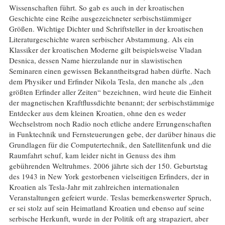
Wissenschaften führt. So gab es auch in der kroatischen
Geschichte eine Reihe ausgezeichneter serbischstämmiger
Größen. Wichtige Dichter und Schriftsteller in der kroatischen
Literaturgeschichte waren serbischer Abstammung. Als ein
Klassiker der kroatischen Moderne gilt beispielsweise Vladan
Desnica, dessen Name hierzulande nur in slawistischen
Seminaren einen gewissen Bekanntheitsgrad haben dürfte. Nach
dem Physiker und Erfinder Nikola Tesla, den manche als „den
größten Erfinder aller Zeiten“ bezeichnen, wird heute die Einheit
der magnetischen Kraftflussdichte benannt; der serbischstämmige
Entdecker aus dem kleinen Kroatien, ohne den es weder
Wechselstrom noch Radio noch etliche andere Errungenschaften
in Funktechnik und Fernsteuerungen gebe, der darüber hinaus die
Grundlagen für die Computertechnik, den Satellitenfunk und die
Raumfahrt schuf, kam leider nicht in Genuss des ihm
gebührenden Weltruhmes. 2006 jährte sich der 150. Geburtstag
des 1943 in New York gestorbenen vielseitigen Erfinders, der in
Kroatien als Tesla-Jahr mit zahlreichen internationalen
Veranstaltungen gefeiert wurde. Teslas bemerkenswerter Spruch,
er sei stolz auf sein Heimatland Kroatien und ebenso auf seine
serbische Herkunft, wurde in der Politik oft arg strapaziert, aber