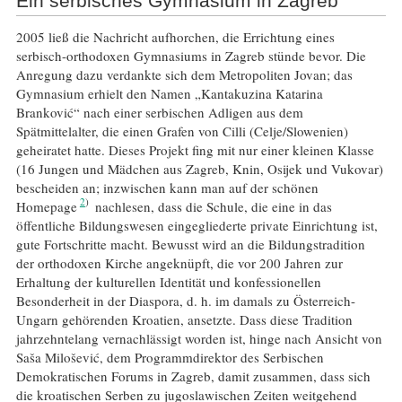
Ein serbisches Gymnasium in Zagreb
2005 ließ die Nachricht aufhorchen, die Errichtung eines
serbisch-orthodoxen Gymnasiums in Zagreb stünde bevor. Die
Anregung dazu verdankte sich dem Metropoliten Jovan; das
Gymnasium erhielt den Namen „Kantakuzina Katarina
Branković“ nach einer serbischen Adligen aus dem
Spätmittelalter, die einen Grafen von Cilli (Celje/Slowenien)
geheiratet hatte. Dieses Projekt fing mit nur einer kleinen Klasse
(16 Jungen und Mädchen aus Zagreb, Knin, Osijek und Vukovar)
bescheiden an; inzwischen kann man auf der schönen
2
Homepage
nachlesen, dass die Schule, die eine in das
öffentliche Bildungswesen eingegliederte private Einrichtung ist,
gute Fortschritte macht. Bewusst wird an die Bildungstradition
der orthodoxen Kirche angeknüpft, die vor 200 Jahren zur
Erhaltung der kulturellen Identität und konfessionellen
Besonderheit in der Diaspora, d. h. im damals zu Österreich-
Ungarn gehörenden Kroatien, ansetzte. Dass diese Tradition
jahrzehntelang vernachlässigt worden ist, hinge nach Ansicht von
Saša Milošević, dem Programmdirektor des Serbischen
Demokratischen Forums in Zagreb, damit zusammen, dass sich
die kroatischen Serben zu jugoslawischen Zeiten weitgehend