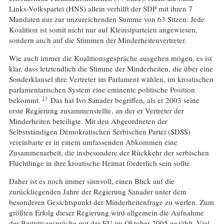
Links-Volkspartei (HNS) allein verhilft der SDP mit ihren 7
Mandaten nur zur unzureichenden Summe von 63 Sitzen. Jede
Koalition ist somit nicht nur auf Kleinstparteien angewiesen,
sondern auch auf die Stimmen der Minderheitenvertreter.
Wie auch immer die Koalitionsgespräche ausgehen mögen, es ist
klar, dass letztendlich die Stimme der Minderheiten, die über eine
Sonderklausel ihre Vertreter im Parlament wählen, im kroatischen
parlamentarischen System eine eminente politische Position
1
bekommt.
Das hat Ivo Sanader begriffen, als er 2003 seine
erste Regierung zusammenstellte, an der er Vertreter der
Minderheiten beteiligte. Mit den Abgeordneten der
Selbstständigen Demokratischen Serbischen Partei (SDSS)
vereinbarte er in einem umfassenden Abkommen eine
Zusammenarbeit, die insbesondere der Rückkehr der serbischen
Flüchtlinge in ihre kroatische Heimat förderlich sein sollte.
Daher ist es noch immer sinnvoll, einen Blick auf die
zurückliegenden Jahre der Regierung Sanader unter dem
besonderen Gesichtspunkt der Minderheitenfrage zu werfen. Zum
größten Erfolg dieser Regierung wird allgemein die Aufnahme
der Beitrittsgespräche mit der EU im Oktober 2005 gezählt. Viel