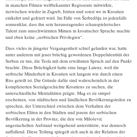
in manchen Filmen weltbekannter Regisseure mitwirkte,
inzwischen wieder in Zagreb, Istrien und sonst wo in Kroatien
einkehrt und gefeiert wird. Im Falle von Šerbedžija ist jedenfalls
sonnenklar, dass ihn sein herausragendes schauspielerisches
Talent zum umschwärmten Mimen in kroatischer Sprache machte
und eben keine „serbischen Privilegien“.
Dass vieles in jüngster Vergangenheit schief gelaufen war, hatte
unter anderem mit jener brüchig gewordenen Doppelidentität der
Serben zu tun, die Tesla mit dem erwähnten Spruch auf den Punkt
brachte. Diese Brüchigkeit hatte eine lange Latenz, weil die
serbische Minderheit in Kroatien seit langem wie durch einen
Riss geteilt ist. Die Gründe dafür sind wahrscheinlich in der
komplizierten Sozialgeschichte Kroatiens zu suchen, die
unterschiedliche Mentalitäten prägte. Mag es zu simpel
erscheinen, von städtischen und ländlichen Bevölkerungsteilen zu
sprechen, der Unterschied zwischen dem Verhalten der
serbischen Eliten in den Städten und jenem der serbischen
Bevölkerung in der Provinz, die den von Milošević
angestachelten Aufstand weitgehend unterstützte, war dennoch
auffallend. Diese Teilung spiegelt sich auch in der Relation der