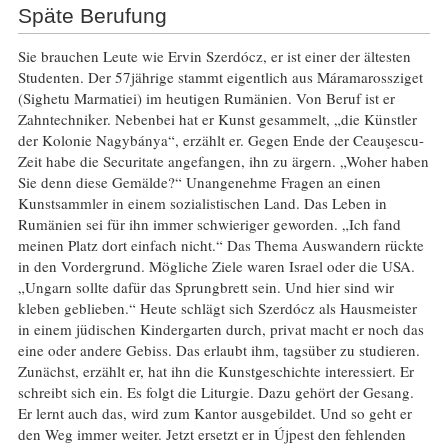
Späte Berufung
Sie brauchen Leute wie Ervin Szerdócz, er ist einer der ältesten
Studenten. Der 57jährige stammt eigentlich aus Máramarossziget
(Sighetu Marmatiei) im heutigen Rumänien. Von Beruf ist er
Zahntechniker. Nebenbei hat er Kunst gesammelt, „die Künstler
der Kolonie Nagybánya“, erzählt er. Gegen Ende der Ceauşescu-
Zeit habe die Securitate angefangen, ihn zu ärgern. „Woher haben
Sie denn diese Gemälde?“ Unangenehme Fragen an einen
Kunstsammler in einem sozialistischen Land. Das Leben in
Rumänien sei für ihn immer schwieriger geworden. „Ich fand
meinen Platz dort einfach nicht.“ Das Thema Auswandern rückte
in den Vordergrund. Mögliche Ziele waren Israel oder die USA.
„Ungarn sollte dafür das Sprungbrett sein. Und hier sind wir
kleben geblieben.“ Heute schlägt sich Szerdócz als Hausmeister
in einem jüdischen Kindergarten durch, privat macht er noch das
eine oder andere Gebiss. Das erlaubt ihm, tagsüber zu studieren.
Zunächst, erzählt er, hat ihn die Kunstgeschichte interessiert. Er
schreibt sich ein. Es folgt die Liturgie. Dazu gehört der Gesang.
Er lernt auch das, wird zum Kantor ausgebildet. Und so geht er
den Weg immer weiter. Jetzt ersetzt er in Újpest den fehlenden