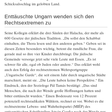
Schicksalsschlag im gelobten Land.
Enttäuschte Ungarn wenden sich den
Rechtsextremen zu
Seine Kollegin erklärt die drei Säulen der Halacha, der mehr als
600 Gesetze der jüdischen Tradition. „Du sollst den Schabbat
einhalten, die Thora lesen und den anderen geben.“ Geben sei in
diesen Zeiten besonders wichtig, betont die rundliche Frau, die
gerade mal so ihre vier Kinder durchbringt. Die jüdische
Gemeinde versorge jetzt sehr viele Leute mit Essen. „Es ist
schwer für alle, egal ob Juden oder andere.“ Das erklärt wohl
auch den Erfolg der rechtsextremen Wehrsportgruppe
„Ungarische Garde“, die seit einem Jahr durch ungarische Städte
marschiert, meint sie. „Die Leute haben keine Perspektive.“ Ein
Eindruck, den der Soziologe Pál Tamás bestätigt: „Das sind
Menschen, die nach der Wende große Hoffnungen hatten und
bitter enttäuscht wurden.“ Einen Bodensatz von 12 Prozent
potenziell rechtsradikalen Wählern, rechnet er vor. Wobei es die
rechtsextreme Lebens- und Wahrheitspartei (MIÉP) des
antisemitischen Schriftstellers István Csurka nach der Wende nur