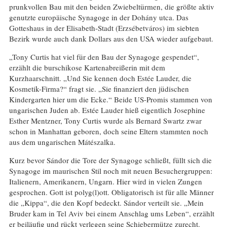
prunkvollen Bau mit den beiden Zwiebeltürmen, die größte aktiv
genutzte europäische Synagoge in der Dohány utca. Das
Gotteshaus in der Elisabeth-Stadt (Erzsébetváros) im siebten
Bezirk wurde auch dank Dollars aus den USA wieder aufgebaut.
„Tony Curtis hat viel für den Bau der Synagoge gespendet“,
erzählt die burschikose Kartenabreißerin mit dem
Kurzhaarschnitt. „Und Sie kennen doch Estée Lauder, die
Kosmetik-Firma?“ fragt sie. „Sie finanziert den jüdischen
Kindergarten hier um die Ecke.“ Beide US-Promis stammen von
ungarischen Juden ab. Estée Lauder hieß eigentlich Josephine
Esther Mentzner, Tony Curtis wurde als Bernard Swartz zwar
schon in Manhattan geboren, doch seine Eltern stammten noch
aus dem ungarischen Mátészalka.
Kurz bevor Sándor die Tore der Synagoge schließt, füllt sich die
Synagoge im maurischen Stil noch mit neuen Besuchergruppen:
Italienern, Amerikanern, Ungarn. Hier wird in vielen Zungen
gesprochen. Gott ist polyg(l)ott. Obligatorisch ist für alle Männer
die „Kippa“, die den Kopf bedeckt. Sándor verteilt sie. „Mein
Bruder kam in Tel Aviv bei einem Anschlag ums Leben“, erzählt
er beiläufig und rückt verlegen seine Schiebermütze zurecht.