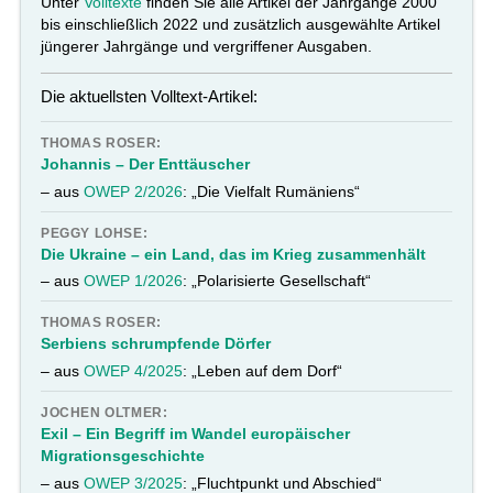
Unter
Volltexte
finden Sie alle Artikel der Jahrgänge 2000
bis einschließlich 2022 und zusätzlich ausgewählte Artikel
jüngerer Jahrgänge und vergriffener Ausgaben.
Die aktuellsten Volltext-Artikel:
THOMAS ROSER:
Johannis – Der Enttäuscher
– aus
OWEP 2/2026
: „Die Vielfalt Rumäniens“
PEGGY LOHSE:
Die Ukraine – ein Land, das im Krieg zusammenhält
– aus
OWEP 1/2026
: „Polarisierte Gesellschaft“
THOMAS ROSER:
Serbiens schrumpfende Dörfer
– aus
OWEP 4/2025
: „Leben auf dem Dorf“
JOCHEN OLTMER:
Exil – Ein Begriff im Wandel europäischer
Migrationsgeschichte
– aus
OWEP 3/2025
: „Fluchtpunkt und Abschied“