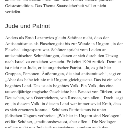
Geistestradition. Das Thema Staatssicherheit will er nicht
vertiefen.
Jude und Patriot
Anders als Ernö Lazarovics glaubt Schöner nicht, dass der
Antisemitismus als Flaschengeist bis zur Wende in Ungarn „in der
Flasche“ eingesperrt war. Schöner spricht vom Leiden an
antisemitischen Schmähungen, denen er sich durch den Umzug
nach Israel zu entziehen versucht. Er kehrt 1996 zurück. Denn er
ist nicht nur Jude, er ist ungarischer Patriot. „Ja, es gibt hier
Gruppen, Personen, Äußerungen, die sind antisemitisch“, sagt er.
„Aber das habe ich nie mit Ungarn gleichgesetzt. Das ist ein sehr
begabtes Land. Das ist ein begabtes Volk. Ein Volk, das eine
tausendjährige tragische Geschichte hat. Besetzt von Türken, von
Deutschen, von Österreichern, von Russen, von allen.“ Doch, sagt
er, „in diesem Volk, in diesem Land war immer soviel Kraft, dass
es sich erneuern konnte.“ Schöners Patriotismus ist unter
jüdischen Ungarn verbreitet. „Wir hier in Ungarn sind Neologen“,
erklärt Schöner, „traditionsbewusst, aber offen.“ Die Neologen
wollten nicht nur Judaistik unterrichten, sondern auch den