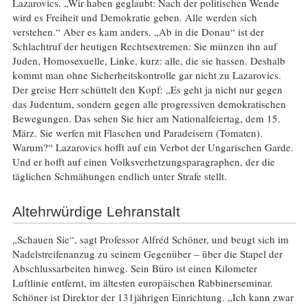
Lazarovics. „Wir haben geglaubt: Nach der politischen Wende
wird es Freiheit und Demokratie geben. Alle werden sich
verstehen.“ Aber es kam anders. „Ab in die Donau“ ist der
Schlachtruf der heutigen Rechtsextremen: Sie münzen ihn auf
Juden, Homosexuelle, Linke, kurz: alle, die sie hassen. Deshalb
kommt man ohne Sicherheitskontrolle gar nicht zu Lazarovics.
Der greise Herr schüttelt den Kopf: „Es geht ja nicht nur gegen
das Judentum, sondern gegen alle progressiven demokratischen
Bewegungen. Das sehen Sie hier am Nationalfeiertag, dem 15.
März. Sie werfen mit Flaschen und Paradeisern (Tomaten).
Warum?“ Lazarovics hofft auf ein Verbot der Ungarischen Garde.
Und er hofft auf einen Volksverhetzungsparagraphen, der die
täglichen Schmähungen endlich unter Strafe stellt.
Altehrwürdige Lehranstalt
„Schauen Sie“, sagt Professor Alfréd Schöner, und beugt sich im
Nadelstreifenanzug zu seinem Gegenüber – über die Stapel der
Abschlussarbeiten hinweg. Sein Büro ist einen Kilometer
Luftlinie entfernt, im ältesten europäischen Rabbinerseminar.
Schöner ist Direktor der 131jährigen Einrichtung. „Ich kann zwar