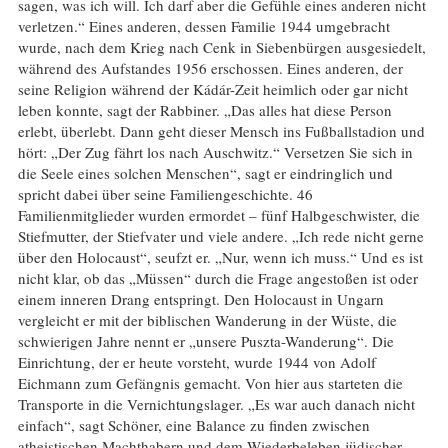
sagen, was ich will. Ich darf aber die Gefühle eines anderen nicht
verletzen.“ Eines anderen, dessen Familie 1944 umgebracht
wurde, nach dem Krieg nach Cenk in Siebenbürgen ausgesiedelt,
während des Aufstandes 1956 erschossen. Eines anderen, der
seine Religion während der Kádár-Zeit heimlich oder gar nicht
leben konnte, sagt der Rabbiner. „Das alles hat diese Person
erlebt, überlebt. Dann geht dieser Mensch ins Fußballstadion und
hört: „Der Zug fährt los nach Auschwitz.“ Versetzen Sie sich in
die Seele eines solchen Menschen“, sagt er eindringlich und
spricht dabei über seine Familiengeschichte. 46
Familienmitglieder wurden ermordet – fünf Halbgeschwister, die
Stiefmutter, der Stiefvater und viele andere. „Ich rede nicht gerne
über den Holocaust“, seufzt er. „Nur, wenn ich muss.“ Und es ist
nicht klar, ob das „Müssen“ durch die Frage angestoßen ist oder
einem inneren Drang entspringt. Den Holocaust in Ungarn
vergleicht er mit der biblischen Wanderung in der Wüste, die
schwierigen Jahre nennt er „unsere Puszta-Wanderung“. Die
Einrichtung, der er heute vorsteht, wurde 1944 von Adolf
Eichmann zum Gefängnis gemacht. Von hier aus starteten die
Transporte in die Vernichtungslager. „Es war auch danach nicht
einfach“, sagt Schöner, eine Balance zu finden zwischen
atheistischen Machthabern und dem Wiederbeleben jüdischer