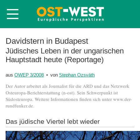
Startseite
Davidstern in Budapest
Über OWEP
Jüdisches Leben in der ungarischen
Hauptstadt heute (Reportage)
Volltexte
Probeheft
aus
OWEP 3/2008
• von
Stephan Ozsváth
Nachbestellen
Der Autor arbeitet als Journalist für die ARD und das Netzwerk
Abonnieren
Osteuropa-Berichterstattung (n-ost). Sein Schwerpunkt ist
Südosteuropa. Weitere Informationen finden sich unter www.der-
Kontakt
rundfunker.de.
Das jüdische Viertel lebt wieder