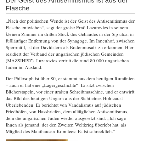
Der Geist des Antisemitismus ist aus der
Flasche
„Nach der politischen Wende ist der Geist des Antisemitismus der
Flasche entwichen“, sagt der greise Ernö Lazarovics in seinem
kleinen Zimmer im dritten Stock des Gebäudes in der Síp utca, in
fußläufiger Entfernung von der Synagoge. Im Innenhof, zwischen
Sperrmüll, ist der Davidstern als Bodenmosaik zu erkennen. Hier
residiert der Verband der ungarischen jüdischen Gemeinden
(MAZSIHISZ). Lazarovics vertritt die rund 80.000 ungarischen
Juden im Ausland.
Der Philosoph ist über 80, er stammt aus dem heutigen Rumänien
– auch er hat eine „Lagergeschichte“. Er sitzt zwischen
Bücherstapeln, vor einer uralten Schreibmaschine, und er entwirft
das Bild des heutigen Ungarn aus der Sicht eines Holocaust-
Überlebenden: Er berichtet von Vandalismus auf jüdischen
Friedhöfen, von Hassbriefen, dem alltäglichen Antisemitismus,
dem die ungarischen Juden wieder ausgesetzt sind. „Ich sage
Ihnen als jemand, der den Zweiten Weltkrieg überlebt hat, als
Mitglied des Mauthausen-Komitees: Es ist schrecklich.“