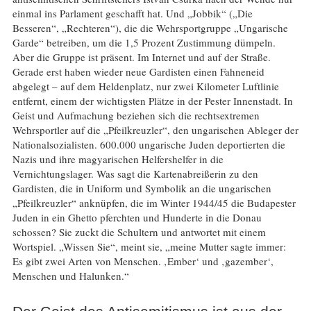
einmal ins Parlament geschafft hat. Und „Jobbik“ („Die
Besseren“, „Rechteren“), die die Wehrsportgruppe „Ungarische
Garde“ betreiben, um die 1,5 Prozent Zustimmung dümpeln.
Aber die Gruppe ist präsent. Im Internet und auf der Straße.
Gerade erst haben wieder neue Gardisten einen Fahneneid
abgelegt – auf dem Heldenplatz, nur zwei Kilometer Luftlinie
entfernt, einem der wichtigsten Plätze in der Pester Innenstadt. In
Geist und Aufmachung beziehen sich die rechtsextremen
Wehrsportler auf die „Pfeilkreuzler“, den ungarischen Ableger der
Nationalsozialisten. 600.000 ungarische Juden deportierten die
Nazis und ihre magyarischen Helfershelfer in die
Vernichtungslager. Was sagt die Kartenabreißerin zu den
Gardisten, die in Uniform und Symbolik an die ungarischen
„Pfeilkreuzler“ anknüpfen, die im Winter 1944/45 die Budapester
Juden in ein Ghetto pferchten und Hunderte in die Donau
schossen? Sie zuckt die Schultern und antwortet mit einem
Wortspiel. „Wissen Sie“, meint sie, „meine Mutter sagte immer:
Es gibt zwei Arten von Menschen. ‚Ember‘ und ‚gazember‘,
Menschen und Halunken.“