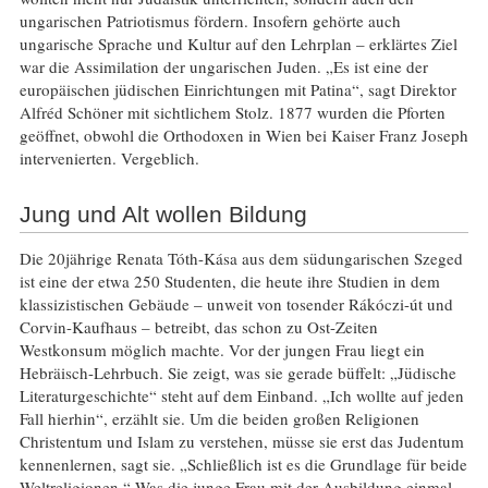
ungarischen Patriotismus fördern. Insofern gehörte auch
ungarische Sprache und Kultur auf den Lehrplan – erklärtes Ziel
war die Assimilation der ungarischen Juden. „Es ist eine der
europäischen jüdischen Einrichtungen mit Patina“, sagt Direktor
Alfréd Schöner mit sichtlichem Stolz. 1877 wurden die Pforten
geöffnet, obwohl die Orthodoxen in Wien bei Kaiser Franz Joseph
intervenierten. Vergeblich.
Jung und Alt wollen Bildung
Die 20jährige Renata Tóth-Kása aus dem südungarischen Szeged
ist eine der etwa 250 Studenten, die heute ihre Studien in dem
klassizistischen Gebäude – unweit von tosender Rákóczi-út und
Corvin-Kaufhaus – betreibt, das schon zu Ost-Zeiten
Westkonsum möglich machte. Vor der jungen Frau liegt ein
Hebräisch-Lehrbuch. Sie zeigt, was sie gerade büffelt: „Jüdische
Literaturgeschichte“ steht auf dem Einband. „Ich wollte auf jeden
Fall hierhin“, erzählt sie. Um die beiden großen Religionen
Christentum und Islam zu verstehen, müsse sie erst das Judentum
kennenlernen, sagt sie. „Schließlich ist es die Grundlage für beide
Weltreligionen.“ Was die junge Frau mit der Ausbildung einmal