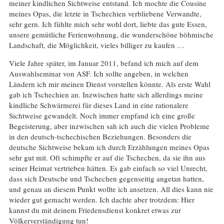
meiner kindlichen Sichtweise entstand. Ich mochte die Cousine
meines Opas, die letzte in Tschechien verbliebene Verwandte,
sehr gern. Ich fühlte mich sehr wohl dort, liebte das gute Essen,
unsere gemütliche Ferienwohnung, die wunderschöne böhmische
Landschaft, die Möglichkeit, vieles billiger zu kaufen …
Viele Jahre später, im Januar 2011, befand ich mich auf dem
Auswahlseminar von ASF. Ich sollte angeben, in welchen
Ländern ich mir meinen Dienst vorstellen könnte. Als erste Wahl
gab ich Tschechien an. Inzwischen hatte sich allerdings meine
kindliche Schwärmerei für dieses Land in eine rationalere
Sichtweise gewandelt. Noch immer empfand ich eine große
Begeisterung, aber inzwischen sah ich auch die vielen Probleme
in den deutsch-tschechischen Beziehungen. Besonders die
deutsche Sichtweise bekam ich durch Erzählungen meines Opas
sehr gut mit. Oft schimpfte er auf die Tschechen, da sie ihn aus
seiner Heimat vertrieben hätten. Es gab einfach so viel Unrecht,
dass sich Deutsche und Tschechen gegenseitig angetan hatten,
und genau an diesem Punkt wollte ich ansetzen. All dies kann nie
wieder gut gemacht werden. Ich dachte aber trotzdem: Hier
kannst du mit deinem Friedensdienst konkret etwas zur
Völkerverständigung tun!