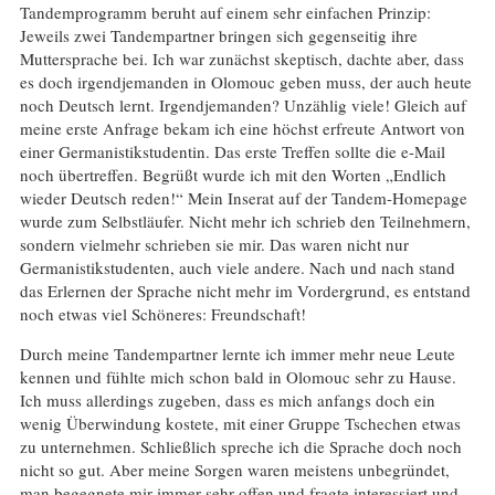
Tandemprogramm beruht auf einem sehr einfachen Prinzip:
Jeweils zwei Tandempartner bringen sich gegenseitig ihre
Muttersprache bei. Ich war zunächst skeptisch, dachte aber, dass
es doch irgendjemanden in Olomouc geben muss, der auch heute
noch Deutsch lernt. Irgendjemanden? Unzählig viele! Gleich auf
meine erste Anfrage bekam ich eine höchst erfreute Antwort von
einer Germanistikstudentin. Das erste Treffen sollte die e-Mail
noch übertreffen. Begrüßt wurde ich mit den Worten „Endlich
wieder Deutsch reden!“ Mein Inserat auf der Tandem-Homepage
wurde zum Selbstläufer. Nicht mehr ich schrieb den Teilnehmern,
sondern vielmehr schrieben sie mir. Das waren nicht nur
Germanistikstudenten, auch viele andere. Nach und nach stand
das Erlernen der Sprache nicht mehr im Vordergrund, es entstand
noch etwas viel Schöneres: Freundschaft!
Durch meine Tandempartner lernte ich immer mehr neue Leute
kennen und fühlte mich schon bald in Olomouc sehr zu Hause.
Ich muss allerdings zugeben, dass es mich anfangs doch ein
wenig Überwindung kostete, mit einer Gruppe Tschechen etwas
zu unternehmen. Schließlich spreche ich die Sprache doch noch
nicht so gut. Aber meine Sorgen waren meistens unbegründet,
man begegnete mir immer sehr offen und fragte interessiert und