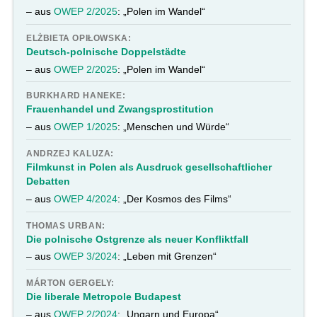
– aus
OWEP 2/2025
: „Polen im Wandel“
ELŻBIETA OPIŁOWSKA:
Deutsch-polnische Doppelstädte
– aus
OWEP 2/2025
: „Polen im Wandel“
BURKHARD HANEKE:
Frauenhandel und Zwangsprostitution
– aus
OWEP 1/2025
: „Menschen und Würde“
ANDRZEJ KALUZA:
Filmkunst in Polen als Ausdruck gesellschaftlicher
Debatten
– aus
OWEP 4/2024
: „Der Kosmos des Films“
THOMAS URBAN:
Die polnische Ostgrenze als neuer Konfliktfall
– aus
OWEP 3/2024
: „Leben mit Grenzen“
MÁRTON GERGELY:
Die liberale Metropole Budapest
– aus
OWEP 2/2024
: „Ungarn und Europa“