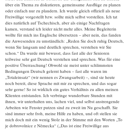
über ein Thema zu diskutieren, gemeinsame Ausflüge zu planen
oder einfach nur zu plaudern. Ich wurde gleich offiziell als neue
Freiwillige vorgestellt bzw. sollte mich selbst vorstellen. Ich tat
dies natürlich auf Tschechisch, aber als einige Nachfragen
kamen, verstand ich leider nicht mehr alles. Meine Begleiterin
wollte für mich ins Englische übersetzen – aber nein, das fanden
die Anwesenden zu umständlich: „Reden Sie doch ruhig Deutsch,
wenn Sie langsam und deutlich sprechen, verstehen wir Sie
schon.“ Da wurde mir bewusst, dass fast alle der Senioren
teilweise sehr gut Deutsch verstehen und sprechen. Was für eine
positive Überraschung! Obwohl sie meist unter schlimmsten
Bedingungen Deutsch gelernt haben – fast alle waren im
„Totaleinsatz“ (wir nennen es Zwangsarbeit) –, sind sie heute
noch bereit, diese Sprache mit mir zu sprechen, und das sogar
sehr gerne! So ist wirklich ein gutes Verhältnis zu allen meinen
Klienten entstanden. Ich verbringe wunderbare Stunden mit
ihnen, wir unterhalten uns, lachen viel, und selbst anstrengende
Arbeiten wie Fenster putzen sind zu zweit im Nu geschafft. Sie
sind immer sehr froh, meine Hilfe zu haben, und oft stellen sie
mich doch mit ein wenig Stolz in der Stimme mit den Worten „To
je dobrovolnice z Německa“ („Das ist eine Freiwillige aus