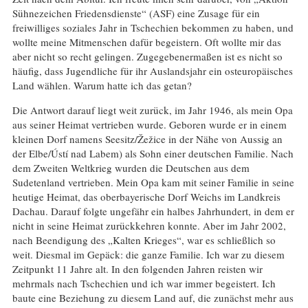
Sühnezeichen Friedensdienste“ (ASF) eine Zusage für ein
freiwilliges soziales Jahr in Tschechien bekommen zu haben, und
wollte meine Mitmenschen dafür begeistern. Oft wollte mir das
aber nicht so recht gelingen. Zugegebenermaßen ist es nicht so
häufig, dass Jugendliche für ihr Auslandsjahr ein osteuropäisches
Land wählen. Warum hatte ich das getan?
Die Antwort darauf liegt weit zurück, im Jahr 1946, als mein Opa
aus seiner Heimat vertrieben wurde. Geboren wurde er in einem
kleinen Dorf namens Seesitz/Žežice in der Nähe von Aussig an
der Elbe/Ústí nad Labem) als Sohn einer deutschen Familie. Nach
dem Zweiten Weltkrieg wurden die Deutschen aus dem
Sudetenland vertrieben. Mein Opa kam mit seiner Familie in seine
heutige Heimat, das oberbayerische Dorf Weichs im Landkreis
Dachau. Darauf folgte ungefähr ein halbes Jahrhundert, in dem er
nicht in seine Heimat zurückkehren konnte. Aber im Jahr 2002,
nach Beendigung des „Kalten Krieges“, war es schließlich so
weit. Diesmal im Gepäck: die ganze Familie. Ich war zu diesem
Zeitpunkt 11 Jahre alt. In den folgenden Jahren reisten wir
mehrmals nach Tschechien und ich war immer begeistert. Ich
baute eine Beziehung zu diesem Land auf, die zunächst mehr aus