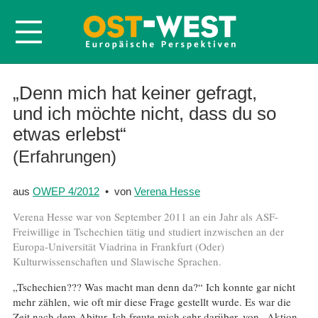
Startseite
„Denn mich hat keiner gefragt,
und ich möchte nicht, dass du so
Über OWEP
etwas erlebst“
Volltexte
(Erfahrungen)
Probeheft
Nachbestellen
aus
OWEP 4/2012
• von
Verena Hesse
Abonnieren
Verena Hesse war von September 2011 an ein Jahr als ASF-
Freiwillige in Tschechien tätig und studiert inzwischen an der
Kontakt
Europa-Universität Viadrina in Frankfurt (Oder)
Kulturwissenschaften und Slawische Sprachen.
„Tschechien??? Was macht man denn da?“ Ich konnte gar nicht
mehr zählen, wie oft mir diese Frage gestellt wurde. Es war die
Zeit nach dem Abitur. Ich freute mich sehr darüber, von „Aktion