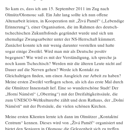
So kam es, dass ich am 15. September 2011 im Zug nach
Olmütz/Olomouc saß. Ein Jahr lang sollte ich nun offene
Altenarbeit leisten, in Kooperation mit „Živá Paměť“ („Lebendige
Erinnerung“), einer Organisation, die im Rahmen des deutsch-
tschechischen Zukunftsfonds gegründet wurde und sich um
ehemalige Zwangsarbeiter unter der NS-Herrschaft kümmert.
Zunächst konnte ich mir wenig darunter vorstellen und hatte
sogar einige Zweifel. Wird man mir als Deutsche positiv
begegnen? Wie wird es mit der Verständigung, ich spreche ja
noch kaum Tschechisch? Werden mir die älteren Leute nicht auf
Dauer auf die Nerven gehen? Werde ich Kontakt zu
Gleichaltrigen finden, um einen Ausgleich zur Arbeit zu haben?
Meine ersten Zweifel verflogen schon, als ich das erste Mal durch
die Olmützer Innenstadt lief. Eine so wunderschöne Stadt! Der
„Horní Náměstí“ („Oberring“) mit der Dreifaltigkeitssäule, die
zum UNESCO-Weltkulturerbe zählt und dem Rathaus, der „Dolní
Náměstí“ mit der Pestsäule, die vielen schönen Kirchen.
Meine ersten Klienten lernte ich dann im Olmützer „Kontaktní
Centrum“ kennen. Dieses wird von „Živá Paměť“ organisiert und
bietet den Senioren in Olomouc die Gelegenheit sich zu treffen,