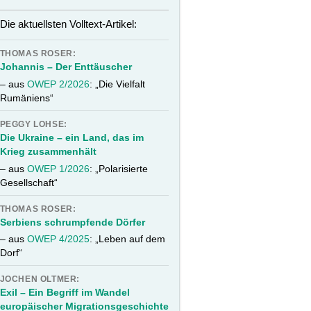
Die aktuellsten Volltext-Artikel:
THOMAS ROSER:
Johannis – Der Enttäuscher
– aus
OWEP 2/2026
: „Die Vielfalt
Rumäniens“
PEGGY LOHSE:
Die Ukraine – ein Land, das im
Krieg zusammenhält
– aus
OWEP 1/2026
: „Polarisierte
Gesellschaft“
THOMAS ROSER:
Serbiens schrumpfende Dörfer
– aus
OWEP 4/2025
: „Leben auf dem
Dorf“
JOCHEN OLTMER:
Exil – Ein Begriff im Wandel
europäischer Migrationsgeschichte