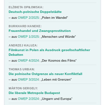
ELŻBIETA OPIŁOWSKA:
Deutsch-polnische Doppelstädte
– aus
OWEP 2/2025
: „Polen im Wandel“
BURKHARD HANEKE:
Frauenhandel und Zwangsprostitution
– aus
OWEP 1/2025
: „Menschen und Würde“
ANDRZEJ KALUZA:
Filmkunst in Polen als Ausdruck gesellschaftlicher
Debatten
– aus
OWEP 4/2024
: „Der Kosmos des Films“
THOMAS URBAN:
Die polnische Ostgrenze als neuer Konfliktfall
– aus
OWEP 3/2024
: „Leben mit Grenzen“
MÁRTON GERGELY:
Die liberale Metropole Budapest
– aus
OWEP 2/2024
: „Ungarn und Europa“