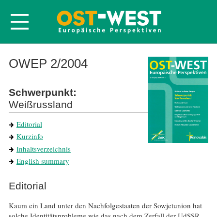
Startseite
OWEP 2/2004
Über OWEP
Schwerpunkt:
Volltexte
Weißrussland
Probeheft
Editorial
Nachbestellen
Kurzinfo
Abonnieren
Inhaltsverzeichnis
Kontakt
English summary
Editorial
Kaum ein Land unter den Nachfolgestaaten der Sowjetunion hat
solche Identitätsprobleme wie das nach dem Zerfall der UdSSR