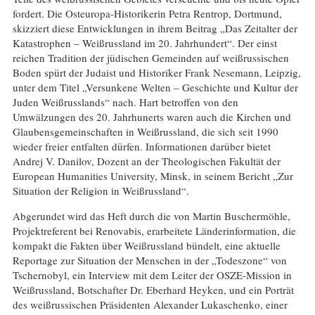
fordert. Die Osteuropa-Historikerin Petra Rentrop, Dortmund,
skizziert diese Entwicklungen in ihrem Beitrag „Das Zeitalter der
Katastrophen – Weißrussland im 20. Jahrhundert“. Der einst
reichen Tradition der jüdischen Gemeinden auf weißrussischen
Boden spürt der Judaist und Historiker Frank Nesemann, Leipzig,
unter dem Titel „Versunkene Welten – Geschichte und Kultur der
Juden Weißrusslands“ nach. Hart betroffen von den
Umwälzungen des 20. Jahrhunerts waren auch die Kirchen und
Glaubensgemeinschaften in Weißrussland, die sich seit 1990
wieder freier entfalten dürfen. Informationen darüber bietet
Andrej V. Danilov, Dozent an der Theologischen Fakultät der
European Humanities University, Minsk, in seinem Bericht „Zur
Situation der Religion in Weißrussland“.
Abgerundet wird das Heft durch die von Martin Buschermöhle,
Projektreferent bei Renovabis, erarbeitete Länderinformation, die
kompakt die Fakten über Weißrussland bündelt, eine aktuelle
Reportage zur Situation der Menschen in der „Todeszone“ von
Tschernobyl, ein Interview mit dem Leiter der OSZE-Mission in
Weißrussland, Botschafter Dr. Eberhard Heyken, und ein Porträt
des weißrussischen Präsidenten Alexander Lukaschenko, einer