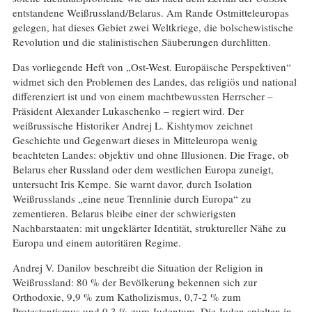
entstandene Weißrussland/Belarus. Am Rande Ostmitteleuropas
gelegen, hat dieses Gebiet zwei Weltkriege, die bolschewistische
Revolution und die stalinistischen Säuberungen durchlitten.
Das vorliegende Heft von „Ost-West. Europäische Perspektiven“
widmet sich den Problemen des Landes, das religiös und national
differenziert ist und von einem machtbewussten Herrscher –
Präsident Alexander Lukaschenko – regiert wird. Der
weißrussische Historiker Andrej L. Kishtymov zeichnet
Geschichte und Gegenwart dieses in Mitteleuropa wenig
beachteten Landes: objektiv und ohne Illusionen. Die Frage, ob
Belarus eher Russland oder dem westlichen Europa zuneigt,
untersucht Iris Kempe. Sie warnt davor, durch Isolation
Weißrusslands „eine neue Trennlinie durch Europa“ zu
zementieren. Belarus bleibe einer der schwierigsten
Nachbarstaaten: mit ungeklärter Identität, struktureller Nähe zu
Europa und einem autoritären Regime.
Andrej V. Danilov beschreibt die Situation der Religion in
Weißrussland: 80 % der Bevölkerung bekennen sich zur
Orthodoxie, 9,9 % zum Katholizismus, 0,7-2 % zum
Protestantismus und 0,3 % zum Judentum. Die Juden spielten in