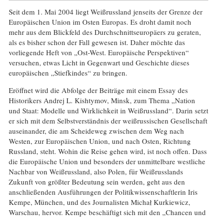
Seit dem 1. Mai 2004 liegt Weißrussland jenseits der Grenze der
Europäischen Union im Osten Europas. Es droht damit noch
mehr aus dem Blickfeld des Durchschnittseuropäers zu geraten,
als es bisher schon der Fall gewesen ist. Daher möchte das
vorliegende Heft von „Ost-West. Europäische Perspektiven“
versuchen, etwas Licht in Gegenwart und Geschichte dieses
europäischen „Stiefkindes“ zu bringen.
Eröffnet wird die Abfolge der Beiträge mit einem Essay des
Historikers Andrej L. Kishtymov, Minsk, zum Thema „Nation
und Staat: Modelle und Wirklichkeit in Weißrussland“. Darin setzt
er sich mit dem Selbstverständnis der weißrussischen Gesellschaft
auseinander, die am Scheideweg zwischen dem Weg nach
Westen, zur Europäischen Union, und nach Osten, Richtung
Russland, steht. Wohin die Reise gehen wird, ist noch offen. Dass
die Europäische Union und besonders der unmittelbare westliche
Nachbar von Weißrussland, also Polen, für Weißrusslands
Zukunft von größter Bedeutung sein werden, geht aus den
anschließenden Ausführungen der Politikwissenschaftlerin Iris
Kempe, München, und des Journalisten Michał Kurkiewicz,
Warschau, hervor. Kempe beschäftigt sich mit den „Chancen und