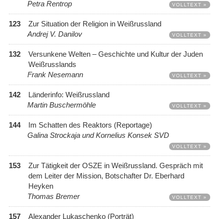
Petra Rentrop
VOLLTEXT »
123
Zur Situation der Religion in Weißrussland
Andrej V. Danilov
VOLLTEXT »
132
Versunkene Welten – Geschichte und Kultur der Juden
Weißrusslands
Frank Nesemann
VOLLTEXT »
142
Länderinfo: Weißrussland
Martin Buschermöhle
VOLLTEXT »
144
Im Schatten des Reaktors (Reportage)
Galina Strockaja und Kornelius Konsek SVD
VOLLTEXT »
153
Zur Tätigkeit der OSZE in Weißrussland. Gespräch mit
dem Leiter der Mission, Botschafter Dr. Eberhard
Heyken
Thomas Bremer
VOLLTEXT »
157
Alexander Lukaschenko (Porträt)