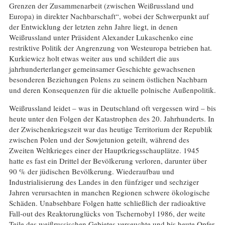
Grenzen der Zusammenarbeit (zwischen Weißrussland und
Europa) in direkter Nachbarschaft“, wobei der Schwerpunkt auf
der Entwicklung der letzten zehn Jahre liegt, in denen
Weißrussland unter Präsident Alexander Lukaschenko eine
restriktive Politik der Angrenzung von Westeuropa betrieben hat.
Kurkiewicz holt etwas weiter aus und schildert die aus
jahrhunderterlanger gemeinsamer Geschichte gewachsenen
besonderen Beziehungen Polens zu seinem östlichen Nachbarn
und deren Konsequenzen für die aktuelle polnische Außenpolitik.
Weißrussland leidet – was in Deutschland oft vergessen wird – bis
heute unter den Folgen der Katastrophen des 20. Jahrhunderts. In
der Zwischenkriegszeit war das heutige Territorium der Republik
zwischen Polen und der Sowjetunion geteilt, während des
Zweiten Weltkrieges einer der Hauptkriegsschauplätze. 1945
hatte es fast ein Drittel der Bevölkerung verloren, darunter über
90 % der jüdischen Bevölkerung. Wiederaufbau und
Industrialisierung des Landes in den fünfziger und sechziger
Jahren verursachten in manchen Regionen schwere ökologische
Schäden. Unabsehbare Folgen hatte schließlich der radioaktive
Fall-out des Reaktorunglücks von Tschernobyl 1986, der weite
Teile des weißrussischen Gebietes verseuchte und bis heute Opfer