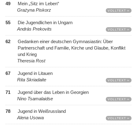
49
Mein „Sitz im Leben“
Grażyna Piskorz
VOLLTEXT »
55
Die Jugendlichen in Ungarn
András Prekovits
VOLLTEXT »
62
Gedanken einer deutschen Gymnasiastin: Über
Partnerschaft und Familie, Kirche und Glaube, Konflikt
und Krieg
Theresia Rost
67
Jugend in Litauen
Rita Skriadaite
VOLLTEXT »
71
Jugend über das Leben in Georgien
Nino Tsamalaidse
VOLLTEXT »
78
Jugend in Weißrussland
Alena Usowa
VOLLTEXT »