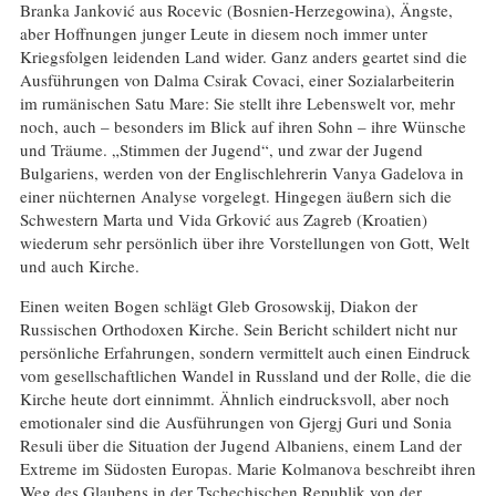
Branka Janković aus Rocevic (Bosnien-Herzegowina), Ängste,
aber Hoffnungen junger Leute in diesem noch immer unter
Kriegsfolgen leidenden Land wider. Ganz anders geartet sind die
Ausführungen von Dalma Csirak Covaci, einer Sozialarbeiterin
im rumänischen Satu Mare: Sie stellt ihre Lebenswelt vor, mehr
noch, auch – besonders im Blick auf ihren Sohn – ihre Wünsche
und Träume. „Stimmen der Jugend“, und zwar der Jugend
Bulgariens, werden von der Englischlehrerin Vanya Gadelova in
einer nüchternen Analyse vorgelegt. Hingegen äußern sich die
Schwestern Marta und Vida Grković aus Zagreb (Kroatien)
wiederum sehr persönlich über ihre Vorstellungen von Gott, Welt
und auch Kirche.
Einen weiten Bogen schlägt Gleb Grosowskij, Diakon der
Russischen Orthodoxen Kirche. Sein Bericht schildert nicht nur
persönliche Erfahrungen, sondern vermittelt auch einen Eindruck
vom gesellschaftlichen Wandel in Russland und der Rolle, die die
Kirche heute dort einnimmt. Ähnlich eindrucksvoll, aber noch
emotionaler sind die Ausführungen von Gjergj Guri und Sonia
Resuli über die Situation der Jugend Albaniens, einem Land der
Extreme im Südosten Europas. Marie Kolmanova beschreibt ihren
Weg des Glaubens in der Tschechischen Republik von der