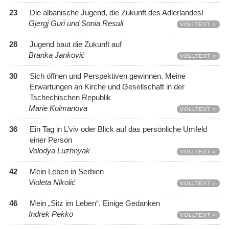
23
Die albanische Jugend, die Zukunft des Adlerlandes!
Gjergj Guri und Sonia Resuli
VOLLTEXT »
28
Jugend baut die Zukunft auf
Branka Janković
VOLLTEXT »
30
Sich öffnen und Perspektiven gewinnen. Meine
Erwartungen an Kirche und Gesellschaft in der
Tschechischen Republik
Marie Kolmanova
VOLLTEXT »
36
Ein Tag in L’viv oder Blick auf das persönliche Umfeld
einer Person
Volodya Luzhnyak
VOLLTEXT »
42
Mein Leben in Serbien
Violeta Nikolić
VOLLTEXT »
46
Mein „Sitz im Leben“. Einige Gedanken
Indrek Pekko
VOLLTEXT »