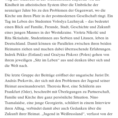
Kindheit im atheistischen System über die Umbrüche der
neunziger Jahre bis zu den Problemen der Gegenwart, wo die
Kirche um ihren Platz in der postmodernen Gesellschaft ringt. Ein
Tag im Leben des Studenten Volodya Luzhnyak – das bedeutet
einen Blick auf Familie, Freunde, Stadt, Geschichte und Zukunft
eines jungen Mannes in der Westukraine. Violeta Nikolić und
Rita Skriadaite, Studentinnen aus Serbien und Litauen, leben in
Deutschland. Damit können sie Parallelen zwischen ihren beiden
Heimaten ziehen und machen dabei überraschende Erfahrungen.
Indrek Pekko (Estland) und Grażyna Piskorz (Polen) gehen von
ihrem jeweiligen „Sitz im Leben“ aus und denken über sich und
die Welt nach.
Die letzte Gruppe der Beiträge eröffnet der ungarische Jurist Dr.
András Prekovits, der sich mit den Problemen der Jugend seiner
Heimat auseinandersetzt. Theresia Rost, eine Schülerin aus
Frankfurt (Oder), beschreibt mit Überlegungen zu Partnerschaft,
Familie und Kirche ihre ganz persönliche Situation. Nino
Tsamalaidse, eine junge Georgierin, schildert in einem Interview
ihren Alltag, verbindet damit aber auch Gedanken über die
Zukunft ihrer Heimat. „Jugend in Weißrussland“, verfasst von der