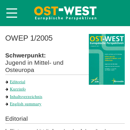
Startseite
OWEP 1/2005
Über OWEP
Schwerpunkt:
Volltexte
Jugend in Mittel- und
Probeheft
Osteuropa
Nachbestellen
Editorial
Abonnieren
Kurzinfo
Kontakt
Inhaltsverzeichnis
English summary
Editorial