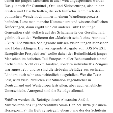
denen die jungen Menschen in aller Welt angesprochen werden.
Das gilt auch für Ostmittel-, Ost- und Südosteuropa, also in den
Staaten und Gesellschaften, die sich fünfzehn Jahre nach der
politischen Wende noch immer in einem Wandlungsprozess
befinden. Liest man manche Kommentare und wissenschaftlichen
Äußerungen, dann ergibt sich ein anderes Bild: Die junge
Generation steht vielfach auf der Schattenseite der Gesellschaft,
gehört oft zu den Verlierern der „Marktwirtschaft ohne Attribute“
– kurz: Die zitierten Schlagworte müssen vielen jungen Menschen
wie Hohn erklingen. Die vorliegende Ausgabe von „OST-WEST.
Europäische Perspektiven“ wollte daher der Befindlichkeit junger
Menschen im östlichen Teil Europas in aller Behutsamkeit einmal
nachspüren. Nicht exakte Analyse, sondern individuelles Zeugnis
war angestrebt, und so sind die siebzehn Beiträge aus sechzehn
Ländern auch sehr unterschiedlich ausgefallen. Wer die Texte
liest, wird viele Parallelen zur Situation Jugendlicher in
Deutschland und Westeuropa feststellen, aber auch erhebliche
Unterschiede. Anregend sind die Beiträge allemal.
Eröffnet werden die Beiträge durch Alexandra Aničić,
Mitarbeiterin des Jugendzentrums Simin Han bei Tuzla (Bosnien-
Herzegowina). Ihr Beitrag spiegelt, ebenso wie der der Schülerin